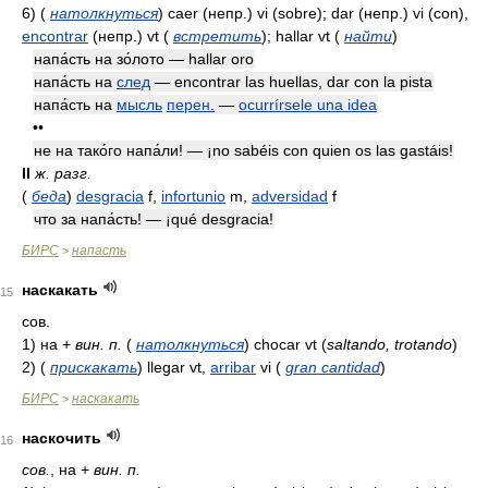
6)
(
натолкнуться
)
caer
(непр.)
vi (sobre); dar
(непр.)
vi (con),
encontrar
(непр.)
vt
(
встретить
)
; hallar vt
(
найти
)
напа́сть на зо́лото — hallar oro
напа́сть на
след
— encontrar las huellas, dar con la pista
напа́сть на
мысль
перен.
—
ocurrírsele una idea
••
не на тако́го напа́ли! — ¡no sabéis con quien os las gastáis!
II
ж. разг.
(
беда
)
desgracia
f,
infortunio
m,
adversidad
f
что за напа́сть! — ¡qué desgracia!
БИРС
напасть
>
наскакать
15
сов.
1)
на +
вин. п.
(
натолкнуться
)
chocar vt
(
saltando, trotando
)
2)
(
прискакать
)
llegar vt,
arribar
vi
(
gran cantidad
)
БИРС
наскакать
>
наскочить
16
сов.
, на +
вин. п.