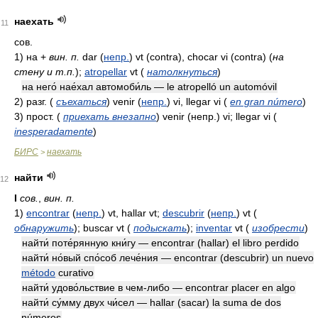
наехать
11
сов.
1)
на +
вин. п.
dar
(
непр.
)
vt (contra), chocar vi (contra)
(
на
стену и т.п.
)
;
atropellar
vt
(
натолкнуться
)
на него́ нае́хал автомоби́ль — le atropelló un automóvil
2)
разг.
(
съехаться
)
venir
(
непр.
)
vi, llegar vi
(
en gran número
)
3)
прост.
(
приехать внезапно
)
venir
(непр.)
vi; llegar vi
(
inesperadamente
)
БИРС
наехать
>
найти
12
I
сов.
,
вин. п.
1)
encontrar
(
непр.
)
vt, hallar vt;
descubrir
(
непр.
)
vt
(
обнаружить
)
; buscar vt
(
подыскать
)
;
inventar
vt
(
изобрести
)
найти́ поте́рянную кни́гу — encontrar (hallar) el libro perdido
найти́ но́вый спо́соб лече́ния — encontrar (descubrir) un nuevo
método
curativo
найти́ удово́льствие в чем-либо — encontrar placer en algo
найти́ су́мму двух чи́сел — hallar (sacar) la suma de dos
números