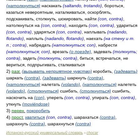
(натолкнуться)
наскакать
(saltando, trotando)
, бороться,
казаться невероятным, наталкиваться, оскорблять,
подскакивать, столкнуть, шокировать, найти
(con, contra)
,
натолкнуться на
(con, contra)
, находить
(con, contra)
, удариться
(con, contra)
, ударяться
(con, contra)
, наплывать
(nadando,
flotando)
, наплыть
(nadando, flotando)
, наехать
(на стену и т.
п.; contra)
, набредать
(натолкнуться; con)
, набрести
(натолкнуться; con)
, врезать
(о поезде)
, задевать
(толкнуть;
contra)
, задеть
(толкнуть; contra)
, биться, встречаться, не
вериться, подпрыгивать, сталкиваться
2)
разг.
(вызывать неприятное чувство)
коробить,
(задевать)
шаркать
(contra)
,
(задевать)
шаркнуть
(contra)
,
(натолкнуться)
налетать
(volando)
,
(натолкнуться)
налететь
(volando)
,
(столкнуться)
сшибать,
(столкнуться)
сшибить,
наскочить на
(con)
, упереть
(con, contra)
, упирать
(con, contra)
,
уткнуть
(moviéndose)
3)
перен.
покоробить
4)
прост.
хватиться
(con, contra)
, шарахаться
(contra)
,
шарахнуть
(contra)
, шарахнуться
(contra)
Испанско-русский универсальный словарь
chocar
>