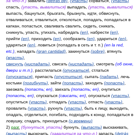
за что-л.)
завалить
(detrás de)
,
(упасть)
сорваться,
(упасть)
спасть,
(упасть, вывалиться)
выпадать,
(упасть, вывалиться)
выпасть, бацнуться, брызгать, брызнуть, идти, обвиснуть,
отваливаться, отвалиться, отколоться, попадать, попадаться в
капкан, попасться, сваливать свалить, сидеть, сникать,
сникнуть, упасть, утихать, набредать
(en)
, набрести
(en)
,
прийти
(en)
, приходить
(en)
, сообразить
(en)
, удариться
(en)
,
ударяться
(en)
, ловиться (попадать в сеть и т. п.)
(en la red,
etc.)
, нападать
(gran cantidad)
, закинуться
(sobre)
, втянуть
(впасть)
,
свиснуть
(ниспадать)
, свисать
(ниспадать)
, смотреть
(об окне,
двери и т.п.)
, расстилаться
(опускаться)
, стлаться
(опускаться)
, припасть
(опуститься)
, сыпать
(падать)
, лечь
костьми
(погибнуть)
, зайти
(попасть)
, заходить
(попасть)
,
заезжать
(попасть; en)
, заехать
(попасть; en)
, очутиться
(попасть; en)
, спускаться
(свисать; en)
, опускаться
(упасть)
,
опуститься
(упасть)
, отпадать
(упасть)
, отпасть
(упасть)
,
провалить
(упасть)
, рухнуть
(упасть)
, быть к лицу, выходить,
опадать, отделиться, погибать, подходить к концу, попадаться в
ловушку, спадать, приходиться
(о времени)
2)
разг.
(бухнуться, упасть)
бухнуть,
(выпасть)
выскакивать,
(выпасть)
выскочить,
(завалиться за что-л.)
запасть
(detrás