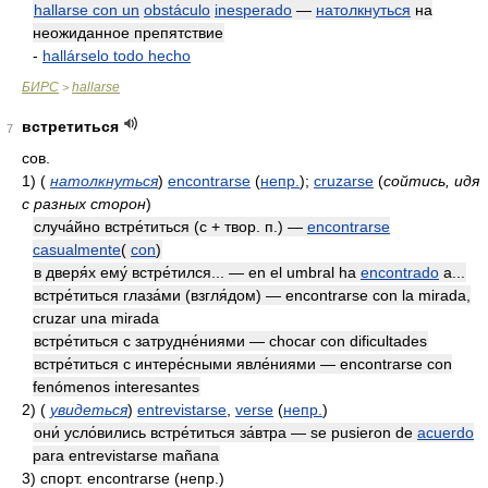
hallarse con un
obstáculo
inesperado
—
натолкнуться
на
неожиданное препятствие
-
hallárselo todo hecho
БИРС
hallarse
>
встретиться
7
сов.
1)
(
натолкнуться
)
encontrarse
(
непр.
)
;
cruzarse
(
сойтись, идя
с разных сторон
)
случа́йно встре́титься (с +
твор. п.)
—
encontrarse
casualmente
(
con
)
в дверя́х ему́ встре́тился... — en el umbral ha
encontrado
a...
встре́титься глаза́ми (взгля́дом) — encontrarse con la mirada,
cruzar una mirada
встре́титься с затрудне́ниями — chocar con dificultades
встре́титься с интере́сными явле́ниями — encontrarse con
fenómenos interesantes
2)
(
увидеться
)
entrevistarse
,
verse
(
непр.
)
они́ усло́вились встре́титься за́втра — se pusieron de
acuerdo
para entrevistarse mañana
3)
спорт. encontrarse
(непр.)