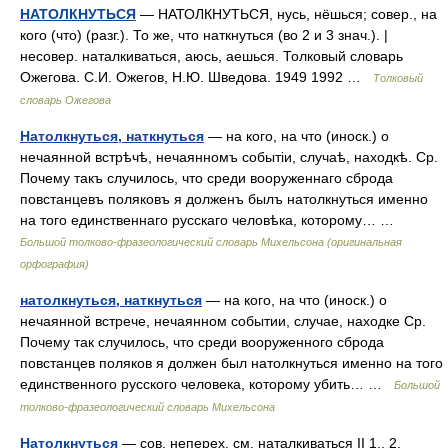
НАТОЛКНУТЬСЯ
— НАТОЛКНУТЬСЯ, нусь, нёшься; совер., на
кого (что) (разг.). То же, что наткнуться (во 2 и 3 знач.). |
несовер. наталкиваться, аюсь, аешься. Толковый словарь
Ожегова. С.И. Ожегов, Н.Ю. Шведова. 1949 1992 …
Толковый
словарь Ожегова
Натолкнуться, наткнуться
— на кого, на что (иноск.) о
нечаянной встрѣчѣ, нечаянномъ событіи, случаѣ, находкѣ. Ср.
Почему такъ случилось, что среди вооруженнаго сброда
повстанцевъ поляковъ я долженъ былъ натолкнуться именно
на того единственнаго русскаго человѣка, которому… …
Большой толково-фразеологический словарь Михельсона (оригинальная
орфография)
натолкнуться, наткнуться
— на кого, на что (иноск.) о
нечаянной встрече, нечаянном событии, случае, находке Ср.
Почему так случилось, что среди вооруженного сброда
повстанцев поляков я должен был натолкнуться именно на того
единственного русского человека, которому убить… …
Большой
толково-фразеологический словарь Михельсона
Натолкнуться
— сов. неперех. см. наталкиваться II 1., 2.