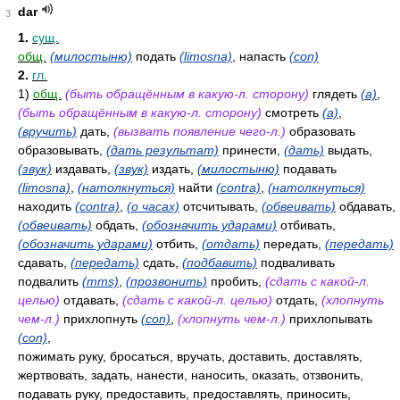
dar
3
1.
сущ.
общ.
(милостыню)
подать
(limosna)
, напасть
(con)
2.
гл.
1)
общ.
(быть обращённым в какую-л. сторону)
глядеть
(a)
,
(быть обращённым в какую-л. сторону)
смотреть
(a)
,
(вручить)
дать,
(вызвать появление чего-л.)
образовать
образовывать,
(дать результат)
принести,
(дать)
выдать,
(звук)
издавать,
(звук)
издать,
(милостыню)
подавать
(limosna)
,
(натолкнуться)
найти
(contra)
,
(натолкнуться)
находить
(contra)
,
(о часах)
отсчитывать,
(обвеивать)
обдавать,
(обвеивать)
обдать,
(обозначить ударами)
отбивать,
(обозначить ударами)
отбить,
(отдать)
передать,
(передать)
сдавать,
(передать)
сдать,
(подбавить)
подваливать
подвалить
(mтs)
,
(прозвонить)
пробить,
(сдать с какой-л.
целью)
отдавать,
(сдать с какой-л. целью)
отдать,
(хлопнуть
чем-л.)
прихлопнуть
(con)
,
(хлопнуть чем-л.)
прихлопывать
(con)
,
пожимать руку, бросаться, вручать, доставить, доставлять,
жертвовать, задать, нанести, наносить, оказать, отзвонить,
подавать руку, предоставить, предоставлять, приносить,