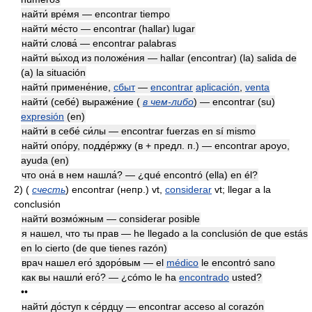
найти́ вре́мя — encontrar tiempo
найти́ ме́сто — encontrar (hallar) lugar
найти́ слова́ — encontrar palabras
найти́ вы́ход из положе́ния — hallar (encontrar) (la) salida de
(a) la situación
найти́ примене́ние,
сбыт
—
encontrar
aplicación
,
venta
найти́ (себе́) выраже́ние (
в чем-либо
) — encontrar (su)
expresión
(en)
найти́ в себе́ си́лы — encontrar fuerzas en sí mismo
найти́ опо́ру, подде́ржку (в +
предл. п.)
— encontrar apoyo,
ayuda (en)
что она́ в нем нашла́? — ¿qué encontró (ella) en él?
2)
(
счесть
)
encontrar
(непр.)
vt,
considerar
vt; llegar a la
conclusión
найти́ возмо́жным — considerar posible
я нашел, что ты прав — he llegado a la conclusión de que estás
en lo cierto (de que tienes razón)
врач нашел его́ здоро́вым — el
médico
le encontró sano
как вы нашли́ его́? — ¿cómo le ha
encontrado
usted?
••
найти́ до́ступ к се́рдцу — encontrar acceso al corazón