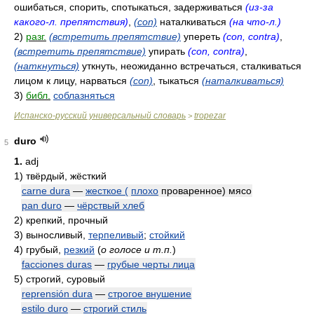
ошибаться, спорить, спотыкаться, задерживаться
(из-за
какого-л. препятствия)
,
(con)
наталкиваться
(на что-л.)
2)
разг.
(встретить препятствие)
упереть
(con, contra)
,
(встретить препятствие)
упирать
(con, contra)
,
(наткнуться)
уткнуть, неожиданно встречаться, сталкиваться
лицом к лицу, нарваться
(con)
, тыкаться
(наталкиваться)
3)
библ.
соблазняться
Испанско-русский универсальный словарь
tropezar
>
duro
5
1.
adj
1)
твёрдый, жёсткий
carne dura
—
жесткое (
плохо
проваренное) мясо
pan duro
—
чёрствый хлеб
2)
крепкий, прочный
3)
выносливый,
терпеливый
;
стойкий
4)
грубый,
резкий
(
о голосе и т.п.
)
facciones duras
—
грубые черты лица
5)
строгий, суровый
reprensión dura
—
строгое внушение
estilo duro
—
строгий стиль