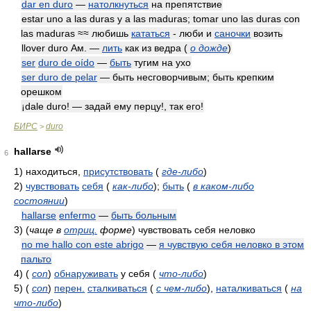
dar en duro
—
натолкнуться
на препятствие
estar uno a las duras y a las maduras; tomar uno las duras con
las maduras ≈≈ любишь
кататься
- люби и
саночки
возить
llover duro Ам. —
лить
как из ведра
(
о дожде
)
ser
duro de oído
—
быть
тугим на ухо
ser duro de pelar
— быть несговорчивым; быть крепким
орешком
¡dale duro! — задай ему перцу!, так его!
БИРС
duro
>
hallarse
6
1)
находиться,
присутствовать
(
где-либо
)
2)
чувствовать
себя
(
как-либо
)
;
быть
(
в каком-либо
состоянии
)
hallarse
enfermo
—
быть больным
3)
(
чаще в
отриц.
форме
)
чувствовать себя неловко
no me hallo con este abrigo
—
я чувствую себя неловко в этом
пальто
4)
(
con
)
обнаруживать
у себя
(
что-либо
)
5)
(
con
)
перен.
сталкиваться
(
с чем-либо
)
,
наталкиваться
(
на
что-либо
)