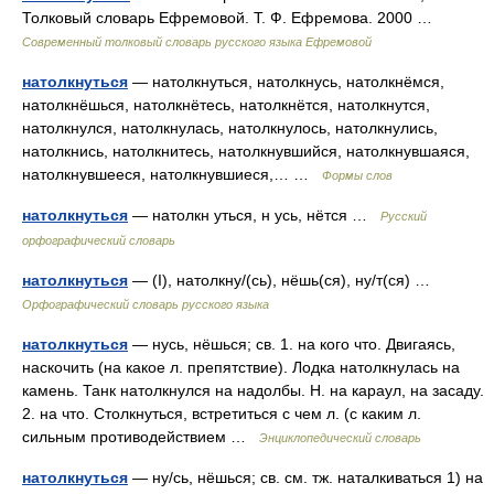
Толковый словарь Ефремовой. Т. Ф. Ефремова. 2000 …
Современный толковый словарь русского языка Ефремовой
натолкнуться
— натолкнуться, натолкнусь, натолкнёмся,
натолкнёшься, натолкнётесь, натолкнётся, натолкнутся,
натолкнулся, натолкнулась, натолкнулось, натолкнулись,
натолкнись, натолкнитесь, натолкнувшийся, натолкнувшаяся,
натолкнувшееся, натолкнувшиеся,… …
Формы слов
натолкнуться
— натолкн уться, н усь, нётся …
Русский
орфографический словарь
натолкнуться
— (I), натолкну/(сь), нёшь(ся), ну/т(ся) …
Орфографический словарь русского языка
натолкнуться
— нусь, нёшься; св. 1. на кого что. Двигаясь,
наскочить (на какое л. препятствие). Лодка натолкнулась на
камень. Танк натолкнулся на надолбы. Н. на караул, на засаду.
2. на что. Столкнуться, встретиться с чем л. (с каким л.
сильным противодействием …
Энциклопедический словарь
натолкнуться
— ну/сь, нёшься; св. см. тж. наталкиваться 1) на