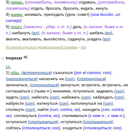
3)
перен.
(употребить, посвятить)
отдавать,
(употребить,
посвятить)
отдать, бросать, бросить, кидать, кинуть
4)
книжн.
изливать, преподать (урок, совет)
(una lección, un
consejo)
5)
прост.
(нанести - удар. и т. п.)
дать,
(о запахе, дыме и т.
п.)
шибануть
(en)
,
(о запахе, дыме и т. п.)
шибать
(en)
,
вкатить, вкатывать, выхлестать, садануть, угадать
(en)
Испанско-русский универсальный словарь
dar
>
tropezar
4
гл.
1)
общ.
(встретиться)
съехаться
(por el camino; con)
,
(натолкнуться)
наскочить на
(con)
,
(споткнуться)
запинаться,
(споткнуться)
запнуться, встретить, встречать, не
соглашаться с (чьим-л.) мнением, оступаться, задевать
(con)
,
задеть
(con)
, набегать
(con)
, набежать
(con)
, набредать
(con)
,
набрести
(con)
, наткнуться
(con)
, натолкнуться на
(con)
,
столкнуть
(con)
, найти
(con, contra; se)
, находить
(con, contra;
se)
, споткнуться
(contra, en)
, сталкиваться
(с кем-л., с чем-л.)
,
оступаться
(спотыкаться)
, оступиться
(спотыкаться)
,
сойтись
(столкнуться; con)
, сходиться
(столкнуться; con)
,