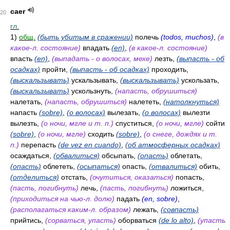
caer
20
гл.
1)
общ.
(быть убитым в сражении)
полечь
(todos, muchos)
,
(в
какое-л. состояние)
впадать
(en)
,
(в какое-л. состояние)
впасть
(en)
,
(выпадать - о волосах, мехе)
лезть,
(выпасть - об
осадках)
пройти,
(выпасть - об осадках)
проходить,
(выскальзывать)
ускальзывать,
(выскальзывать)
ускользать,
(выскальзывать)
ускользнуть,
(напасть, обрушиться)
налетать,
(напасть, обрушиться)
налететь,
(натолкнуться)
напасть
(sobre)
,
(о волосах)
вылезать,
(о волосах)
вылезти
вылезть,
(о ночи, мгле и т. п.)
спуститься,
(о ночи, мгле)
сойти
(sobre)
,
(о ночи, мгле)
сходить
(sobre)
,
(о снеге, дождях и т.
п.)
перепасть
(de vez en cuando)
,
(об атмосферных осадках)
осаждаться,
(обвалиться)
обсыпать,
(опасть)
облетать,
(опасть)
облететь,
(осыпаться)
опасть,
(отвалиться)
обить,
(отделиться)
отстать,
(очутиться, оказаться)
попасть,
(пасть, погибнуть)
лечь,
(пасть, погибнуть)
ложиться,
(приходиться на чью-л. долю)
падать
(en, sobre)
,
(располагаться каким-л. образом)
лежать,
(совпасть)
прийтись,
(сорваться, упасть)
оборваться
(de lo alto)
,
(упасть