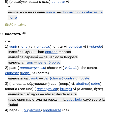
5)
(
о воздухе, газах и т.п.
)
penetrar
vt
••
нашла́ коса́ на ка́мень
погов.
—
chocaron dos cabezas de
hierro
БИРС
найти
>
налететь
13
сов.
1)
venir
(
непр.
)
vi
(
en vuelo
)
, entrar vi,
penetrar
vt
(
volando
)
налете́ли му́хи — han
entrado
moscas
налете́ла саранча́ — ha venido la langosta
налете́ла
пыль
—
penetró polvo
2)
разг.
(
натолкнуться
)
chocar vi
(
volando
)
, dar contra,
embestir
(
непр.
)
vt (contra)
налете́ть на
столб
—
dar (chocar) contra un poste
3)
(
напасть, обрушиться
)
caer
(непр.)
vi,
abatirse
(
sobre
);
tomarla (con uno)
(
накинуться
)
;
irrumpir
vi
(
о ветре, буре
)
налете́ть с во́здуха — atacar desde el aire
кавале́рия налете́ла на го́род — la
caballería
cayó sobre la
ciudad
4)
перен.
(
о чувстве
)
apoderarse
(de)