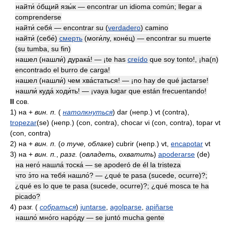
найти́ о́бщий язы́к — encontrar un idioma común; llegar a
comprenderse
найти́ себя́ — encontrar su (
verdadero
) camino
найти́ (себе́)
смерть
(моги́лу, коне́ц) — encontrar su muerte
(su tumba, su fin)
нашел (нашли́) дурака́! — ¡te has
creído
que soy tonto!, ¡ha(n)
encontrado el burro de carga!
нашел (нашли́) чем хва́статься! — ¡no hay de qué jactarse!
нашли́ куда́ ходи́ть! — ¡vaya lugar que están frecuentando!
II
сов.
1)
на +
вин. п.
(
натолкнуться
)
dar
(непр.)
vt (contra),
tropezar
(se)
(непр.)
(con, contra), chocar vi (con, contra), topar vt
(con, contra)
2)
на +
вин. п.
(
о туче, облаке
)
cubrir
(непр.)
vt,
encapotar
vt
3)
на +
вин. п.
,
разг.
(
овладеть, охватить
)
apoderarse
(de)
на него́ нашла́ тоска́ — se apoderó de él la tristeza
что э́то на тебя́ нашло́? — ¿qué te pasa (sucede, ocurre)?;
¿qué es lo que te pasa (sucede, ocurre)?; ¿qué mosca te ha
picado?
4)
разг.
(
собраться
)
juntarse
,
agolparse
,
apiñarse
нашло́ мно́го наро́ду — se juntó mucha gente