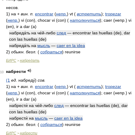
несов.
1)
на +
вин. п.
encontrar
(
непр.
)
vt
(
встретить
)
;
tropezar
(
непр.
)
vi (con), chocar vi (con)
(
натолкнуться
)
; caer
(непр.)
vi
(en), ir a dar (a)
набреда́ть на че́й-либо
след
— encontrar las huellas (de), dar
con las huellas (de)
набреда́ть на
мысль
—
caer en la idea
2)
обыкн. безл.
(
собраться
)
reunirse
БИРС
набредать
>
набрести
10
(1
ед.
набреду́)
сов.
1)
на +
вин. п.
encontrar
(
непр.
)
vt
(
встретить
)
;
tropezar
(
непр.
)
vi (con), chocar vi (con)
(
натолкнуться
)
; caer
(непр.)
vi
(en), ir a dar (a)
набрести́ на че́й-либо
след
— encontrar las huellas (de), dar
con las huellas (de)
набрести́ на
мысль
—
caer en la idea
2)
обыкн. безл.
(
собраться
)
reunirse
БИРС
набрести
>