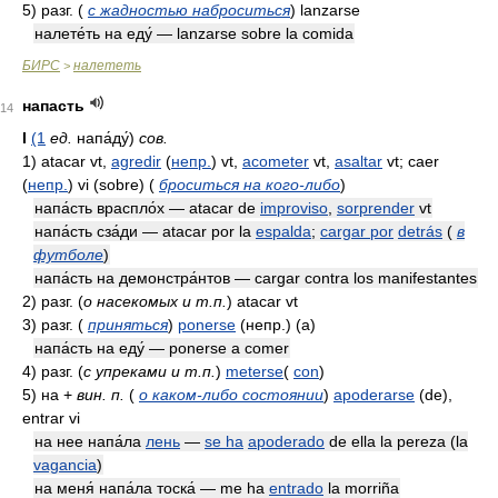
5)
разг.
(
с жадностью наброситься
)
lanzarse
налете́ть на еду́ — lanzarse sobre la comida
БИРС
налететь
>
напасть
14
I
(1
ед.
напа́ду́)
сов.
1)
atacar vt,
agredir
(
непр.
)
vt,
acometer
vt,
asaltar
vt; caer
(
непр.
)
vi (sobre)
(
броситься на кого-либо
)
напа́сть враспло́х — atacar de
improviso
,
sorprender
vt
напа́сть сза́ди — atacar por la
espalda
;
cargar por
detrás
(
в
футболе
)
напа́сть на демонстра́нтов — cargar contra los manifestantes
2)
разг.
(
о насекомых и т.п.
)
atacar vt
3)
разг.
(
приняться
)
ponerse
(непр.)
(a)
напа́сть на еду́ — ponerse a comer
4)
разг.
(
с упреками и т.п.
)
meterse
(
con
)
5)
на +
вин. п.
(
о каком-либо состоянии
)
apoderarse
(de),
entrar vi
на нее напа́ла
лень
—
se ha
apoderado
de ella la pereza (la
vagancia
)
на меня́ напа́ла тоска́ — me ha
entrado
la morriña