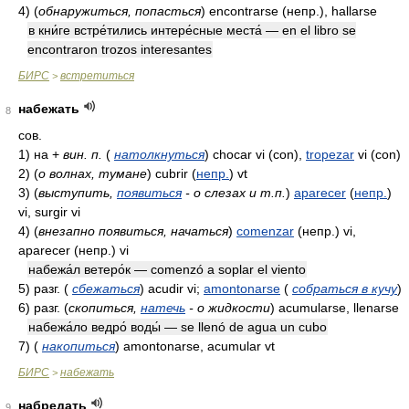
4)
(
обнаружиться, попасться
)
encontrarse
(непр.)
, hallarse
в кни́ге встре́тились интере́сные места́ — en el libro se
encontraron trozos interesantes
БИРС
встретиться
>
набежать
8
сов.
1)
на +
вин. п.
(
натолкнуться
)
chocar vi (con),
tropezar
vi (con)
2)
(
о волнах, тумане
)
cubrir
(
непр.
)
vt
3)
(
выступить,
появиться
- о слезах и т.п.
)
aparecer
(
непр.
)
vi, surgir vi
4)
(
внезапно появиться, начаться
)
comenzar
(непр.)
vi,
aparecer
(непр.)
vi
набежа́л ветеро́к — comenzó a soplar el viento
5)
разг.
(
сбежаться
)
acudir vi;
amontonarse
(
собраться в кучу
)
6)
разг.
(
скопиться,
натечь
- о жидкости
)
acumularse, llenarse
набежа́ло ведро́ воды́ — se llenó de agua un cubo
7)
(
накопиться
)
amontonarse, acumular vt
БИРС
набежать
>
набредать
9