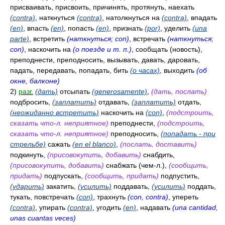
присваивать, присвоить, причинять, протянуть, наехать
(contra)
, наткнуться
(contra)
, натолкнуться на
(contra)
, впадать
(en)
, впасть
(en)
, попасть
(en)
, признать
(por)
, уделить
(una
parte)
, встретить
(наткнуться; con)
, встречать
(наткнуться;
con)
, наскочить на
(о поезде и т. п.)
, сообщать (новость),
преподнести, преподносить, вызывать, давать, даровать,
падать, передавать, попадать, бить
(о часах)
, выходить
(об
окне, балконе)
2)
разг.
(дать)
отсыпать
(generosamente)
,
(дать, послать)
подбросить,
(заплатить)
отдавать,
(заплатить)
отдать,
(неожиданно встретить)
наскочить на
(con)
,
(подстроить,
сказать что-л. неприятное)
преподнести,
(подстроить,
сказать что-л. неприятное)
преподносить,
(попадать - при
стрельбе)
сажать
(en el blanco)
,
(послать, доставить)
подкинуть,
(присовокупить, добавить)
снабдить,
(присовокупить, добавить)
снабжать (чем-л.),
(сообщить,
придать)
подпускать,
(сообщить, придать)
подпустить,
(ударить)
закатить,
(усилить)
поддавать,
(усилить)
поддать,
тукать, повстречать
(con)
, трахнуть
(con, contra)
, упереть
(contra)
, упирать
(contra)
, угодить
(en)
, надавать
(una cantidad,
unas cuantas veces)