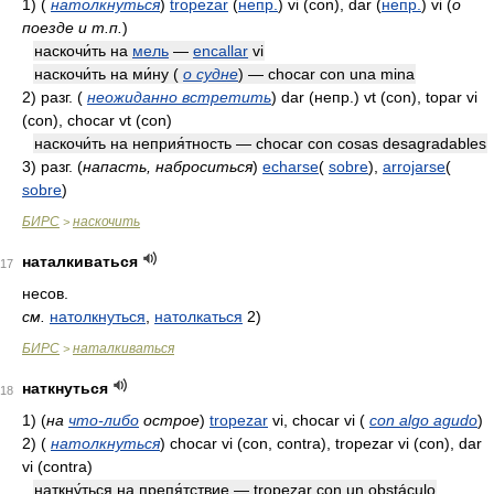
1)
(
натолкнуться
)
tropezar
(
непр.
)
vi (con), dar
(
непр.
)
vi
(
о
поезде и т.п.
)
наскочи́ть на
мель
—
encallar
vi
наскочи́ть на ми́ну (
о судне
) — chocar con una mina
2)
разг.
(
неожиданно встретить
)
dar
(непр.)
vt (con), topar vi
(con), chocar vt (con)
наскочи́ть на неприя́тность — chocar con cosas desagradables
3)
разг.
(
напасть, наброситься
)
echarse
(
sobre
),
arrojarse
(
sobre
)
БИРС
наскочить
>
наталкиваться
17
несов.
см.
натолкнуться
,
натолкаться
2)
БИРС
наталкиваться
>
наткнуться
18
1)
(
на
что-либо
острое
)
tropezar
vi, chocar vi
(
con algo agudo
)
2)
(
натолкнуться
)
chocar vi (con, contra), tropezar vi (con), dar
vi (contra)
наткну́ться на препя́тствие — tropezar con un obstáculo