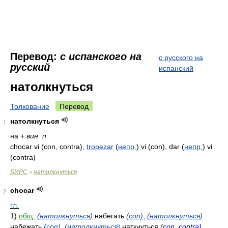
Перевод:
с испанского на
с русского на
русский
испанский
натолкнуться
Толкование
Перевод
натолкнуться
1
на +
вин. п.
chocar vi (con, contra),
tropezar
(
непр.
)
vi (con), dar
(
непр.
)
vi
(contra)
БИРС
натолкнуться
>
chocar
2
гл.
1)
общ.
(натолкнуться)
набегать
(con)
,
(натолкнуться)
набежать
(con)
,
(натолкнуться)
наткнуться
(con, contra)
,