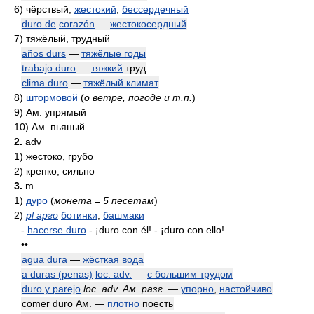
6)
чёрствый;
жестокий
,
бессердечный
duro de
corazón
—
жестокосердный
7)
тяжёлый, трудный
años durs
—
тяжёлые годы
trabajo duro
—
тяжкий
труд
clima duro
—
тяжёлый климат
8)
штормовой
(
о ветре, погоде и т.п.
)
9)
Ам. упрямый
10)
Ам. пьяный
2.
adv
1)
жестоко, грубо
2)
крепко, сильно
3.
m
1)
дуро
(
монета = 5 песетам
)
2)
pl арго
ботинки
,
башмаки
-
hacerse duro
-
¡duro con él!
-
¡duro con ello!
••
agua dura
—
жёсткая вода
a duras (penas)
loc. adv.
—
с большим трудом
duro y parejo
loc. adv. Ам. разг.
—
упорно
,
настойчиво
comer duro Ам. —
плотно
поесть