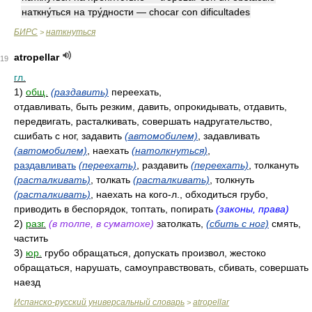
наткну́ться на тру́дности — chocar con dificultades
БИРС
наткнуться
>
atropellar
19
гл.
1)
общ.
(раздавить)
переехать,
отдавливать, быть резким, давить, опрокидывать, отдавить,
передвигать, расталкивать, совершать надругательство,
сшибать с ног, задавить
(автомобилем)
, задавливать
(автомобилем)
, наехать
(натолкнуться)
,
раздавливать
(переехать)
, раздавить
(переехать)
, толкануть
(расталкивать)
, толкать
(расталкивать)
, толкнуть
(расталкивать)
, наехать на кого-л., обходиться грубо,
приводить в беспорядок, топтать, попирать
(законы, права)
2)
разг.
(в толпе, в суматохе)
затолкать,
(сбить с ног)
смять,
частить
3)
юр.
грубо обращаться, допускать произвол, жестоко
обращаться, нарушать, самоуправствовать, сбивать, совершать
наезд
Испанско-русский универсальный словарь
atropellar
>