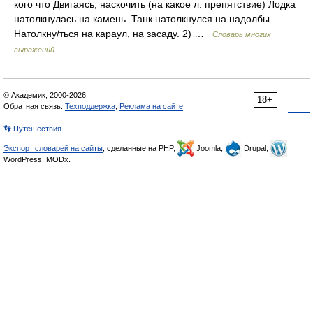
кого что Двигаясь, наскочить (на какое л. препятствие) Лодка
натолкнулась на камень. Танк натолкнулся на надолбы.
Натолкну/ться на караул, на засаду. 2) …
Словарь многих
выражений
© Академик, 2000-2026
18+
Обратная связь:
Техподдержка
,
Реклама на сайте
👣 Путешествия
Экспорт словарей на сайты
, сделанные на PHP,
Joomla,
Drupal,
WordPress, MODx.