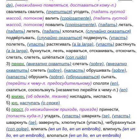
de)
,
(неожиданно появляться, доставаться кому-л.)
сваливать свалить,
(очутиться)
угодить,
(падать густой
массой, потоком)
валить
(copiosamente)
,
(падать густой
массой, потоком)
повалить
(copiosamente)
,
(падать)
летать,
(падать)
лететь,
(падать)
хлопаться,
(случайно оказаться)
подвёртывать,
(случайно оказаться)
подвернуть,
(упасть)
полететь,
(упасть)
растягивать
(a la larga)
,
(упасть)
растянуть
(a la larga)
, бухнуться, лезть, нарваться, отскакивать, отскочить,
слетать, слететь, шлёпаться
(con ruido)
3)
перен.
(внезапно охватить)
слетать
(sobre)
,
(внезапно
охватить)
слететь
(sobre)
,
(напасть)
обрушивать
(sobre)
,
(напасть)
обрушить
(sobre)
,
(обрушиваться)
сыпать,
(перейти к чему-л. предосудительному)
сползти
(en)
,
скатиться, соскользнуть (незаметно перейти к чему-л.)
(en)
4)
книжн.
(об одежде, тканях)
ниспадать, ниспасть
5)
юр.
наступать
(о сроке)
6)
прост.
(о неожиданном приходе, приезде)
принести,
(попасть куда-л.)
угадать,
(упасть)
шваркать
(se)
,
(упасть)
шваркнуть
(se)
, завернуть, хлюпнуться (упасть), чебурахнуться
(con golpe)
, влипать
(en un lìo, en un embrollo)
, влипнуть
(en un
lìo, en un embrollo)
, влопаться
(en un lìo, en un embrollo)