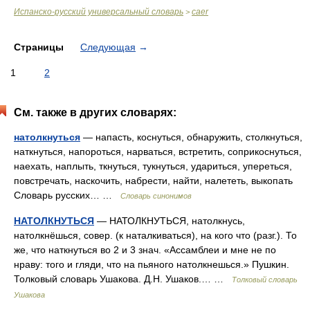
Испанско-русский универсальный словарь
caer
>
Страницы
Следующая
→
1
2
См. также в других словарях:
натолкнуться
— напасть, коснуться, обнаружить, столкнуться,
наткнуться, напороться, нарваться, встретить, соприкоснуться,
наехать, наплыть, ткнуться, тукнуться, удариться, упереться,
повстречать, наскочить, набрести, найти, налететь, выкопать
Словарь русских… …
Словарь синонимов
НАТОЛКНУТЬСЯ
— НАТОЛКНУТЬСЯ, натолкнусь,
натолкнёшься, совер. (к наталкиваться), на кого что (разг.). То
же, что наткнуться во 2 и 3 знач. «Ассамблеи и мне не по
нраву: того и гляди, что на пьяного натолкнешься.» Пушкин.
Толковый словарь Ушакова. Д.Н. Ушаков.… …
Толковый словарь
Ушакова