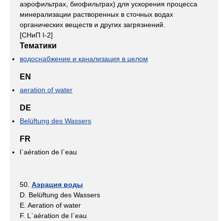
аэрофильтрах, биофильтрах) для ускорения процесса
минерализации растворенных в сточных водах
органических веществ и других загрязнений.
[СНиП I-2]
Тематики
водоснабжение и канализация в целом
EN
aeration of water
DE
Belüftung des Wassers
FR
l`aération de l`eau
50.
Аэрация воды
D. Belüftung des Wassers
E. Aeration of water
F. L`aération de l`eau