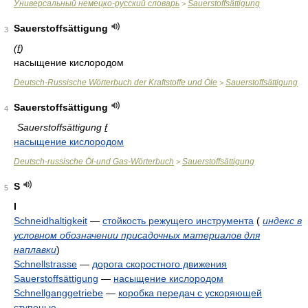
Универсальный немецко-русский словарь
Sauerstoffsättigung
>
Sauerstoffsättigung
3
(
f
)
насыщение кислородом
Deutsch-Russische Wörterbuch der Kraftstoffe und Öle
Sauerstoffsättigung
>
Sauerstoffsättigung
4
Sauerstoffsättigung
f
насыщение кислородом
Deutsch-russische Öl-und Gas-Wörterbuch
Sauerstoffsättigung
>
S
5
I
Schneidhaltigkeit
—
стойкость режущего инструмента
(
индекс в
условном обозначении присадочных материалов для
наплавки
)
Schnellstrasse
—
дорога скоростного движения
Sauerstoffsättigung
—
насыщение кислородом
Schnellganggetriebe
—
коробка передач с ускоряющей
ступенью