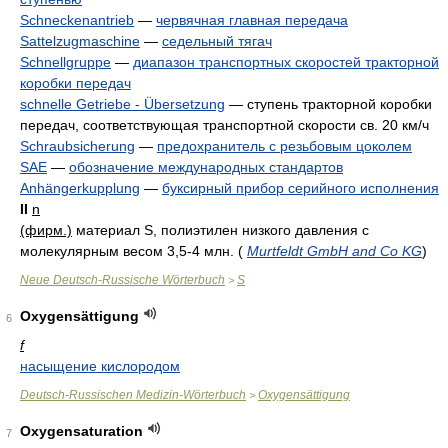
Schneckenantrieb
—
червячная главная передача
Sattelzugmaschine
—
седельный тягач
Schnellgruppe
—
диапазон транспортных скоростей тракторной
коробки передач
schnelle Getriebe - Übersetzung
—
ступень тракторной коробки
передач, соответствующая транспортной скорости св. 20 км/ч
Schraubsicherung
—
предохранитель с резьбовым цоколем
SAE
—
обозначение международных стандартов
Anhängerkupplung
—
буксирный прибор серийного исполнения
II
n
(фирм.)
материал S, полиэтилен низкого давления с
молекулярным весом 3,5-4 млн.
(
Murtfeldt GmbH and Co KG
)
Neue Deutsch-Russische Wörterbuch
S
>
Oxygensättigung
6
f
насыщение кислородом
Deutsch-Russischen Medizin-Wörterbuch
Oxygensättigung
>
Oxygensaturation
7