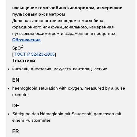
насыщение гемоглобина кислородом, измеренное
пульсовым оксиметром
Доля насыщенного кислородом гемоглобина,
фракционного или функционального, измеренная
пульсовым оксиметром и выраженная в процентах.
Обозначение
2
SpO
[
ГОСТ Р 52423-2005
]
Тематики
ингаляц. анестезия, искусств. вентиляц. легких
EN
haemoglobin saturation with oxygen, measured by a pulse
oximeter
DE
Sättigung des Hämoglobin mit Sauerstoff, gemessen mit
einem Pulsoximeter
FR