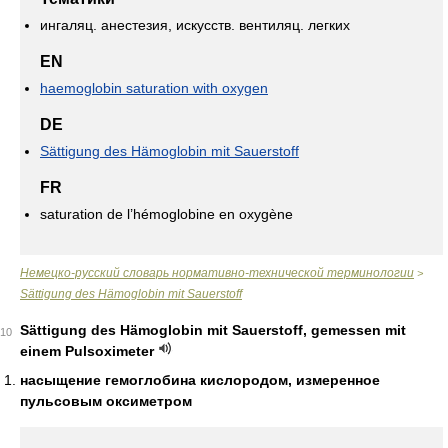
ингаляц. анестезия, искусств. вентиляц. легких
EN
haemoglobin saturation with oxygen
DE
Sättigung des Hämoglobin mit Sauerstoff
FR
saturation de l’hémoglobine en oxygène
Немецко-русский словарь нормативно-технической терминологии
>
Sättigung des Hämoglobin mit Sauerstoff
Sättigung des Hämoglobin mit Sauerstoff, gemessen mit
10
einem Pulsoximeter
насыщение гемоглобина кислородом, измеренное
пульсовым оксиметром