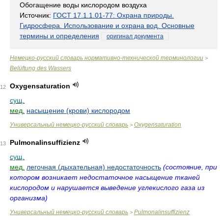
Обогащение воды кислородом воздуха
Источник:
ГОСТ 17.1.1.01-77: Охрана природы.
Гидросфера. Использование и охрана вод. Основные
термины и определения
оригинал документа
Немецко-русский словарь нормативно-технической терминологии
>
Belüftung des Wassers
Oxygensaturation
12
сущ.
мед.
насыщение (крови) кислородом
Универсальный немецко-русский словарь
Oxygensaturation
>
Pulmonalinsuffizienz
13
сущ.
мед.
легочная (дыхательная) недостаточность
(состояние, при
котором возникает недостаточное насыщение тканей
кислородом и нарушается выведение углекислого газа из
организма)
Универсальный немецко-русский словарь
Pulmonalinsuffizienz
>