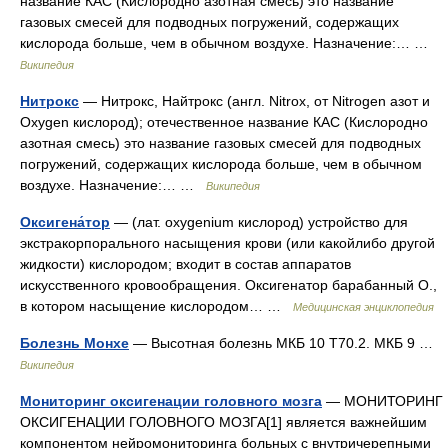
название КАС (Кислородно азотная смесь) это название
газовых смесей для подводных погружений, содержащих
кислорода больше, чем в обычном воздухе. Назначение:… …
Википедия
Нитрокс
— Нитрокс, Найтрокс (англ. Nitrox, от Nitrogen азот и
Oxygen кислород); отечественное название КАС (Кислородно
азотная смесь) это название газовых смесей для подводных
погружений, содержащих кислорода больше, чем в обычном
воздухе. Назначение:… …
Википедия
Оксигена́тор
— (лат. oxygenium кислород) устройство для
экстракорпорального насыщения крови (или какойлибо другой
жидкости) кислородом; входит в состав аппаратов
искусственного кровообращения. Оксигенатор барабанный О.,
в котором насыщение кислородом… …
Медицинская энциклопедия
Болезнь Монхе
— Высотная болезнь МКБ 10 T70.2. МКБ 9 …
Википедия
Мониторинг оксигенации головного мозга
— МОНИТОРИНГ
ОКСИГЕНАЦИИ ГОЛОВНОГО МОЗГА[1] является важнейшим
компонентом нейромониторинга больных с внутричерепными