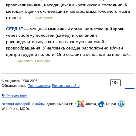
кровоизлияниями, находящихся в критическом состоянии. К
методам оценки оксигенации и метаболизма головного мозга
относят:… …
Википедия
СЕРДЦЕ
— мощный мышечный орган, нагнетающий кровь
через систему полостей (камер) и клапанов в
распределительную сеть, называемую системой
кровообращения. У человека сердце расположено вблизи
центра грудной полости. Оно состоит в основном из прочной…
…
Энциклопедия Кольера
© Академик, 2000-2026
18+
Обратная связь:
Техподдержка
,
Реклама на сайте
👣 Путешествия
Экспорт словарей на сайты
, сделанные на PHP,
Joomla,
Drupal,
WordPress, MODx.