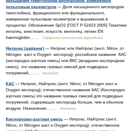
насыщение гемоглобина кислородом, измеренное
пульсовым оксиметром
— Доля насыщенного кислородом
гемоглобина, фракционного или функционального,
измеренная пульсовым оксиметром и выраженная в
процентах. Обозначение SpO2 [ГОСТ Р 52423 2005] Тематики
ингаляц. анестезия, искусств. вентиляц. легких EN
haemoglobin… …
Справочник технического переводчика
Нитрокс (дайвинг)
— Нитрокс или Найтрокс (англ. Nitrox, от
Nitrogen азот и Oxygen кислород); российское название КАС
(кислородно азотная смесь) или ВКС (воздушно кислородная
смесь) это название газовых смесей для подводных
погружений,… …
Википедия
КАС
— Нитрокс, Найтрокс (англ. Nitrox, от Nitrogen азот и
Oxygen кислород); отечественное название КАС (Кислородно
азотная смесь) это название газовых смесей для подводных
погружений, содержащих кислорода больше, чем в обычном
воздухе. Назначение:… …
Википедия
Кислородно-азотная смесь
— Нитрокс, Найтрокс (англ.
Nitrox, от Nitrogen азот и Oxygen кислород); отечественное