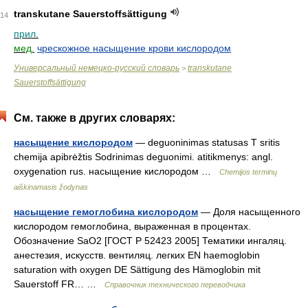
transkutane Sauerstoffsättigung
14
прил.
мед.
чрескожное насыщение крови кислородом
Универсальный немецко-русский словарь
transkutane
>
Sauerstoffsättigung
См. также в других словарях:
насыщение кислородом
— deguoninimas statusas T sritis
chemija apibrėžtis Sodrinimas deguonimi. atitikmenys: angl.
oxygenation rus. насыщение кислородом …
Chemijos terminų
aiškinamasis žodynas
насыщение гемоглобина кислородом
— Доля насыщенного
кислородом гемоглобина, выраженная в процентах.
Обозначение SaO2 [ГОСТ Р 52423 2005] Тематики ингаляц.
анестезия, искусств. вентиляц. легких EN haemoglobin
saturation with oxygen DE Sättigung des Hämoglobin mit
Sauerstoff FR… …
Справочник технического переводчика