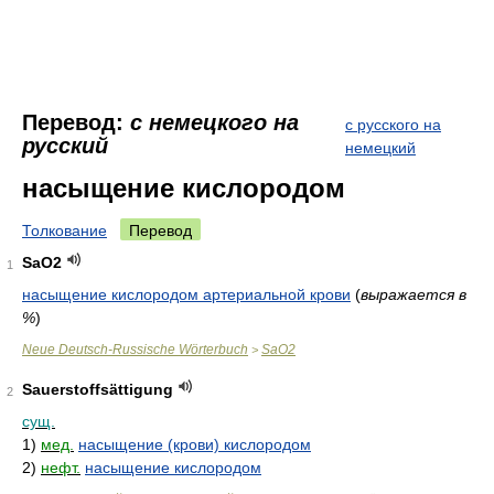
Перевод:
с немецкого на
с русского на
русский
немецкий
насыщение кислородом
Толкование
Перевод
SaO2
1
насыщение кислородом артериальной крови
(
выражается в
%
)
Neue Deutsch-Russische Wörterbuch
SaO2
>
Sauerstoffsättigung
2
сущ.
1)
мед.
насыщение (крови) кислородом
2)
нефт.
насыщение кислородом