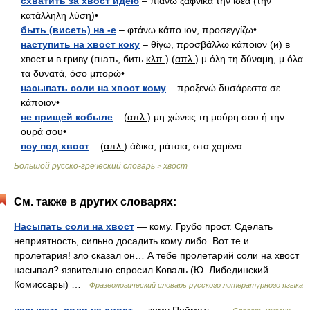
схватить за хвост идею
– πιάνω ξαφνικά την ιδέα (την
κατάλληλη λύση)•
быть (висеть) на -е
– φτάνω κάπο ιον, προσεγγίζω•
наступить на хвост коку
– θίγω, προσβάλλω κάποιον (и) в
хвост и в гриву (гнать, бить
κλπ.
) (
απλ.
) μ όλη τη δύναμη, μ όλα
τα δυνατά, όσο μπορώ•
насыпать соли на хвост кому
– προξενώ δυσάρεστα σε
κάποιον•
не прищей кобыле
– (
απλ.
) μη χώνεις τη μούρη σου ή την
ουρά σου•
псу под хвост
– (
απλ.
) άδικα, μάταια, στα χαμένα.
Большой русско-греческий словарь
хвост
>
См. также в других словарях:
Насыпать соли на хвост
— кому. Грубо прост. Сделать
неприятность, сильно досадить кому либо. Вот те и
пролетария! зло сказал он… А тебе пролетарий соли на хвост
насыпал? язвительно спросил Коваль (Ю. Либединский.
Комиссары) …
Фразеологический словарь русского литературного языка