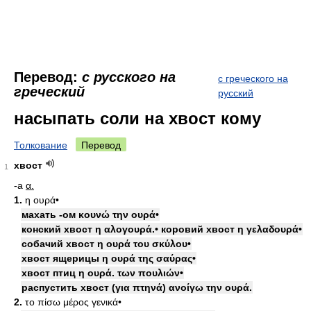
Перевод:
с русского на
с греческого на
греческий
русский
насыпать соли на хвост кому
Толкование
Перевод
хвост
1
-а
α.
1.
η ουρά•
махать -ом κουνώ την ουρά•
конский хвост η αλογουρά.• коровий хвост η γελαδουρά•
собачий хвост η ουρά του σκύλου•
хвост ящерицы η ουρά της σαύρας•
хвост птиц η ουρά. των πουλιών•
распустить хвост (για πτηνά) ανοίγω την ουρά.
2.
το πίσω μέρος γενικά•