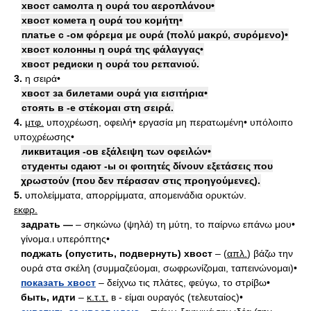
хвост самолта η ουρά του αεροπλάνου•
хвост комета η ουρά του κομήτη•
платье с -ом φόρεμα με ουρά (πολύ μακρύ, συρόμενο)•
хвост колонны η ουρά της φάλαγγας•
хвост редиски η ουρά του ρεπανιού.
3.
η σειρά•
хвост за билетами ουρά για εισιτήρια•
стоять в -е στέκομαι στη σειρά.
4.
μτφ.
υποχρέωση, οφειλή• εργασία μη περατωμένη• υπόλοιπο
υποχρέωσης•
ликвитация -ов εξάλειψη των οφειλών•
студенты сдают -ы οι φοιτητές δίνουν εξετάσεις που
χρωστούν (που δεν πέρασαν στις προηγούμενες).
5.
υπολείμματα, απορρίμματα, απομεινάδια ορυκτών.
εκφρ.
задрать —
– σηκώνω (ψηλά) τη μύτη, το παίρνω επάνω μου•
γίνομα.ι υπερόπτης•
поджать (опустить, подвернуть) хвост
– (
απλ.
) βάζω την
ουρά στα σκέλη (συμμαζεύομαι, σωφρωνίζομαι, ταπεινώνομαι)•
показать хвост
– δείχνω τις πλάτες, φεύγω, το στρίβω•
быть, идти
–
κ.τ.τ.
в - είμαι ουραγός (τελευταίος)•