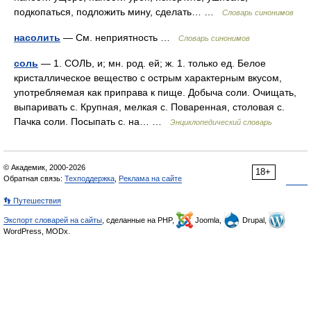
подкопаться, подложить мину, сделать… …
Словарь синонимов
насолить
— См. неприятность …
Словарь синонимов
соль
— 1. СОЛЬ, и; мн. род. ей; ж. 1. только ед. Белое
кристаллическое вещество с острым характерным вкусом,
употребляемая как приправа к пище. Добыча соли. Очищать,
выпаривать с. Крупная, мелкая с. Поваренная, столовая с.
Пачка соли. Посыпать с. на… …
Энциклопедический словарь
© Академик, 2000-2026
18+
Обратная связь:
Техподдержка
,
Реклама на сайте
👣 Путешествия
Экспорт словарей на сайты
, сделанные на PHP,
Joomla,
Drupal,
WordPress, MODx.