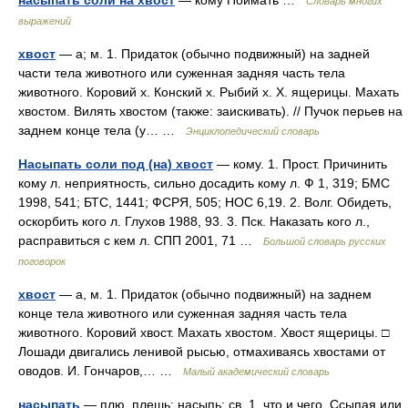
насыпать соли на хвост
— кому Поймать …
Словарь многих
выражений
хвост
— а; м. 1. Придаток (обычно подвижный) на задней
части тела животного или суженная задняя часть тела
животного. Коровий х. Конский х. Рыбий х. Х. ящерицы. Махать
хвостом. Вилять хвостом (также: заискивать). // Пучок перьев на
заднем конце тела (у… …
Энциклопедический словарь
Насыпать соли под (на) хвост
— кому. 1. Прост. Причинить
кому л. неприятность, сильно досадить кому л. Ф 1, 319; БМС
1998, 541; БТС, 1441; ФСРЯ, 505; НОС 6,19. 2. Волг. Обидеть,
оскорбить кого л. Глухов 1988, 93. 3. Пск. Наказать кого л.,
расправиться с кем л. СПП 2001, 71 …
Большой словарь русских
поговорок
хвост
— а, м. 1. Придаток (обычно подвижный) на заднем
конце тела животного или суженная задняя часть тела
животного. Коровий хвост. Махать хвостом. Хвост ящерицы. □
Лошади двигались ленивой рысью, отмахиваясь хвостами от
оводов. И. Гончаров,… …
Малый академический словарь
насыпать
— плю, плешь; насыпь; св. 1. что и чего. Ссыпая или