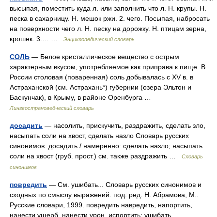
высыпая, поместить куда л. или заполнить что л. Н. крупы. Н.
песка в сахарницу. Н. мешок ржи. 2. чего. Посыпая, набросать
на поверхности чего л. Н. песку на дорожку. Н. птицам зерна,
крошек. 3.… …
Энциклопедический словарь
СОЛЬ
— Белое кристаллическое вещество с острым
характерным вкусом, употребляемое как приправа к пище. В
России столовая (поваренная) соль добывалась с XV в. в
Астраханской (см. Астрахань*) губернии (озера Эльтон и
Баскунчак), в Крыму, в районе Оренбурга …
Лингвострановедческий словарь
досадить
— насолить, прискучить, раздражить, сделать зло,
насыпать соли на хвост, сделать назло Словарь русских
синонимов. досадить / намеренно: сделать назло; насыпать
соли на хвост (груб. прост.) см. также раздражить …
Словарь
синонимов
повредить
— См. ушибать... Словарь русских синонимов и
сходных по смыслу выражений. под. ред. Н. Абрамова, М.:
Русские словари, 1999. повредить навредить, напортить,
нанести ущерб, нанести урон, испортить; ушибать,