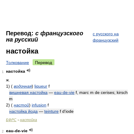
Перевод:
с французского
с русского на
на русский
французский
настойка
Толкование
Перевод
настойка
1
ж.
1)
(
водочная
)
liqueur
f
вишневая настойка
—
eau-de-vie
f, marc
m de cerises; kirsch
m
2)
(
настой
)
infusion
f
настойка йода
—
teinture
f d'iode
БФРС
настойка
>
eau-de-vie
2