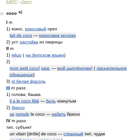
БФРС
cherry
>
coco
15
I
m
1)
кокос,
кокосовый
орех
lait de coco
—
кокосовое молоко
2)
уст.
настойка
из лакрицы
II
m
1)
яйцо
(
на детском языке
)
2)
mon petit coco!
разг.
—
мой цыплёночек!
(
ласкательное
обращение
)
3)
pl белая фасоль
III
m разг.
1)
голова; башка
il a le coco fêlé
—
быть
чокнутым
2)
брюхо
se
remplir
le coco —
набить
брюхо
IV
m разг.
тип, субъект
un vilain [drôle] de coco —
странный
тип, чудак