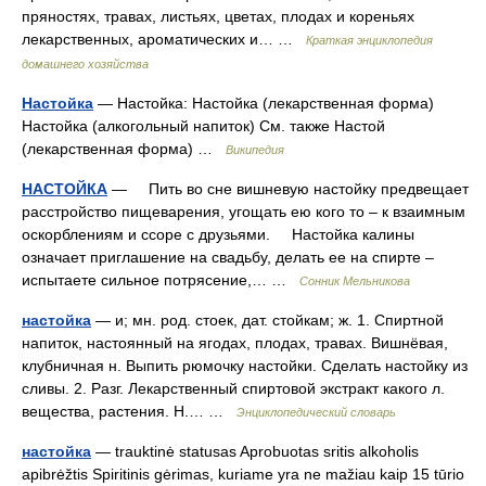
пряностях, травах, листьях, цветах, плодах и кореньях
лекарственных, ароматических и… …
Краткая энциклопедия
домашнего хозяйства
Настойка
— Настойка: Настойка (лекарственная форма)
Настойка (алкогольный напиток) См. также Настой
(лекарственная форма) …
Википедия
НАСТОЙКА
— Пить во сне вишневую настойку предвещает
расстройство пищеварения, угощать ею кого то – к взаимным
оскорблениям и ссоре с друзьями. Настойка калины
означает приглашение на свадьбу, делать ее на спирте –
испытаете сильное потрясение,… …
Сонник Мельникова
настойка
— и; мн. род. стоек, дат. стойкам; ж. 1. Спиртной
напиток, настоянный на ягодах, плодах, травах. Вишнёвая,
клубничная н. Выпить рюмочку настойки. Сделать настойку из
сливы. 2. Разг. Лекарственный спиртовой экстракт какого л.
вещества, растения. Н.… …
Энциклопедический словарь
настойка
— trauktinė statusas Aprobuotas sritis alkoholis
apibrėžtis Spiritinis gėrimas, kuriame yra ne mažiau kaip 15 tūrio