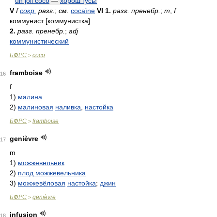
un joli coco
—
хорош гусь!
V
f
сокр.
разг.
;
см.
cocaïne
VI
1.
разг. пренебр.
;
m
,
f
коммунист [коммунистка]
2.
разг. пренебр.
;
adj
коммунистический
БФРС
coco
>
framboise
16
f
1)
малина
2)
малиновая
наливка
,
настойка
БФРС
framboise
>
genièvre
17
m
1)
можжевельник
2)
плод можжевельника
3)
можжевёловая
настойка
;
джин
БФРС
genièvre
>
infusion
18