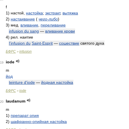
f
1)
настой,
настойка
;
экстракт
,
вытяжка
2)
настаивание
(
чего-либо
)
3)
мед.
вливание
,
переливание
infusion du sang
—
вливание крови
4)
рел. наитие
l'infusion du
Saint-Esprit
—
сошествие
святого духа
БФРС
infusion
>
iode
19
m
йод
teinture d'iode
—
йодная настойка
БФРС
iode
>
laudanum
20
m
1)
препарат опия
2)
шафранно-опийная настойка