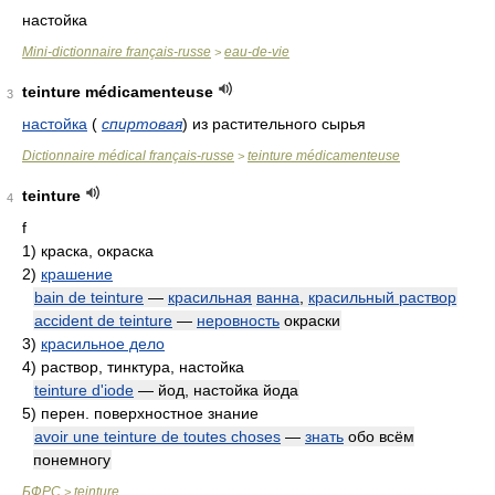
настойка
Mini-dictionnaire français-russe
eau-de-vie
>
teinture médicamenteuse
3
настойка
(
спиртовая
)
из растительного сырья
Dictionnaire médical français-russe
teinture médicamenteuse
>
teinture
4
f
1)
краска, окраска
2)
крашение
bain de teinture
—
красильная
ванна
,
красильный раствор
accident de teinture
—
неровность
окраски
3)
красильное дело
4)
раствор, тинктура, настойка
teinture d'iode
— йод, настойка йода
5)
перен. поверхностное знание
avoir une teinture de toutes choses
—
знать
обо всём
понемногу
БФРС
teinture
>