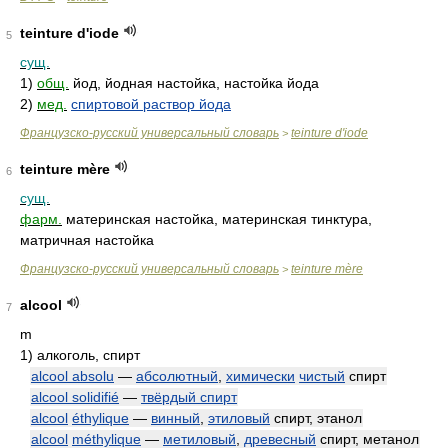
teinture d'iode
5
сущ.
1)
общ.
йод, йодная настойка, настойка йода
2)
мед.
спиртовой раствор йода
Французско-русский универсальный словарь
teinture d'iode
>
teinture mère
6
сущ.
фарм.
материнская настойка, материнская тинктура,
матричная настойка
Французско-русский универсальный словарь
teinture mère
>
alcool
7
m
1)
алкоголь, спирт
alcool absolu
—
абсолютный
,
химически
чистый
спирт
alcool solidifié
—
твёрдый спирт
alcool
éthylique
—
винный
,
этиловый
спирт, этанол
alcool
méthylique
—
метиловый
,
древесный
спирт, метанол