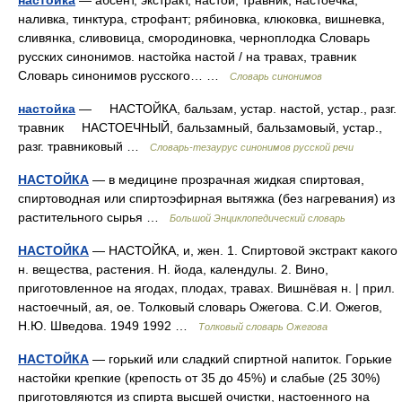
настойка
— абсент, экстракт, настой, травник, настоечка,
наливка, тинктура, строфант; рябиновка, клюковка, вишневка,
сливянка, сливовица, смородиновка, черноплодка Словарь
русских синонимов. настойка настой / на травах, травник
Словарь синонимов русского… …
Словарь синонимов
настойка
— НАСТОЙКА, бальзам, устар. настой, устар., разг.
травник НАСТОЕЧНЫЙ, бальзамный, бальзамовый, устар.,
разг. травниковый …
Словарь-тезаурус синонимов русской речи
НАСТОЙКА
— в медицине прозрачная жидкая спиртовая,
спиртоводная или спиртоэфирная вытяжка (без нагревания) из
растительного сырья …
Большой Энциклопедический словарь
НАСТОЙКА
— НАСТОЙКА, и, жен. 1. Спиртовой экстракт какого
н. вещества, растения. Н. йода, календулы. 2. Вино,
приготовленное на ягодах, плодах, травах. Вишнёвая н. | прил.
настоечный, ая, ое. Толковый словарь Ожегова. С.И. Ожегов,
Н.Ю. Шведова. 1949 1992 …
Толковый словарь Ожегова
НАСТОЙКА
— горький или сладкий спиртной напиток. Горькие
настойки крепкие (крепость от 35 до 45%) и слабые (25 30%)
приготовляются из спирта высшей очистки, настоенного на