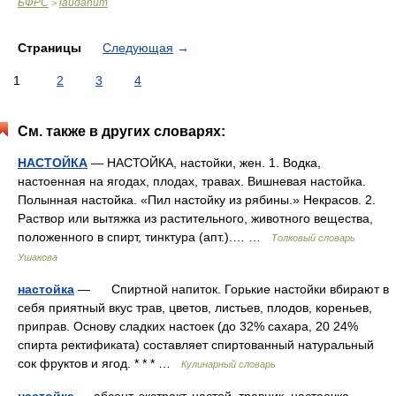
БФРС
laudanum
>
Страницы
Следующая
→
1
2
3
4
См. также в других словарях:
НАСТОЙКА
— НАСТОЙКА, настойки, жен. 1. Водка,
настоенная на ягодах, плодах, травах. Вишневая настойка.
Полынная настойка. «Пил настойку из рябины.» Некрасов. 2.
Раствор или вытяжка из растительного, животного вещества,
положенного в спирт, тинктура (апт.).… …
Толковый словарь
Ушакова
настойка
— Спиртной напиток. Горькие настойки вбирают в
себя приятный вкус трав, цветов, листьев, плодов, кореньев,
приправ. Основу сладких настоек (до 32% сахара, 20 24%
спирта ректификата) составляет спиртованный натуральный
сок фруктов и ягод. * * * …
Кулинарный словарь