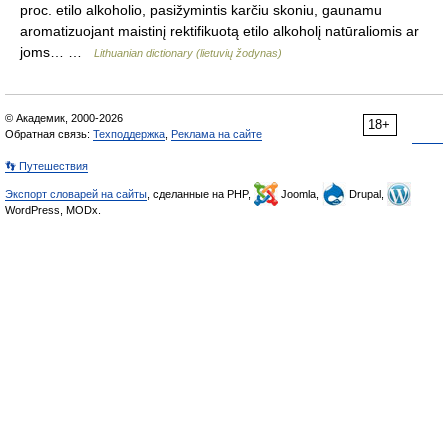
proc. etilo alkoholio, pasižymintis karčiu skoniu, gaunamu
aromatizuojant maistinį rektifikuotą etilo alkoholį natūraliomis ar
joms… …
Lithuanian dictionary (lietuvių žodynas)
© Академик, 2000-2026
18+
Обратная связь:
Техподдержка
,
Реклама на сайте
👣 Путешествия
Экспорт словарей на сайты
, сделанные на PHP,
Joomla,
Drupal,
WordPress, MODx.