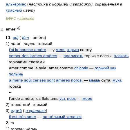
алькермес
(
настойка с корицей и гвоздикой, окрашенная в
красный
цвет
)
БФРС
alkermès
>
amer
11
I
1.
adj
(
fém
- amère)
1)
прям.
,
перен.
горький
j'ai la bouche amère
— у
меня
горько
во рту
verser des larmes amères
—
проливать
горькие слёзы,
плакать
горючими слезами
amer comme la suie, amer comme
chicotin
—
горький как
полынь
à merle soûl cerises sont amères
погов.
—
мышь
сыта,
мука
горька
••
l'onde amère, les flots ams
уст.
поэт.
—
море
2)
горестный; горький
3)
едкий
(
о критике
)
il est très amer
—
он жёлчный человек
2.
m
1)
горечь; жёлчь