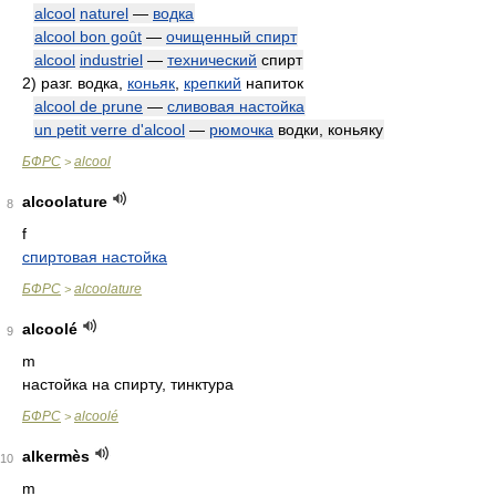
alcool
naturel
—
водка
alcool bon goût
—
очищенный спирт
alcool
industriel
—
технический
спирт
2)
разг. водка,
коньяк
,
крепкий
напиток
alcool de prune
—
сливовая настойка
un petit verre d'alcool
—
рюмочка
водки, коньяку
БФРС
alcool
>
alcoolature
8
f
спиртовая настойка
БФРС
alcoolature
>
alcoolé
9
m
настойка на спирту, тинктура
БФРС
alcoolé
>
alkermès
10
m