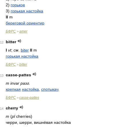
2)
горькое
3)
горькая настойка
II
m
береговой ориентир
БФРС
amer
>
bitter
12
I
vt
;
см.
biter
II
m
горькая настойка
БФРС
bitter
>
casse-pattes
13
m invar разг.
крепкая
настойка
,
спотыкач
БФРС
casse-pattes
>
cherry
14
m
(
pl
cherries)
черри, шерри, вишнёвая настойка