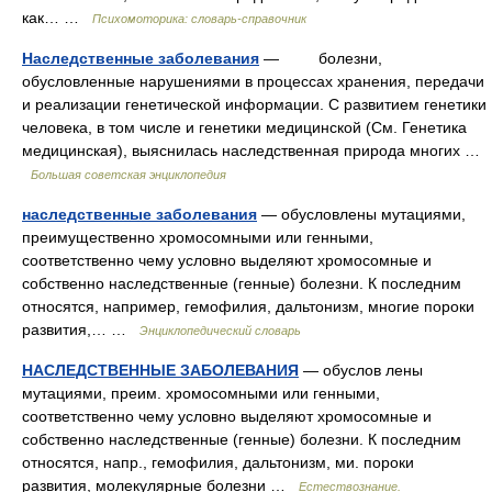
как… …
Психомоторика: cловарь-справочник
Наследственные заболевания
— болезни,
обусловленные нарушениями в процессах хранения, передачи
и реализации генетической информации. С развитием генетики
человека, в том числе и генетики медицинской (См. Генетика
медицинская), выяснилась наследственная природа многих …
Большая советская энциклопедия
наследственные заболевания
— обусловлены мутациями,
преимущественно хромосомными или генными,
соответственно чему условно выделяют хромосомные и
собственно наследственные (генные) болезни. К последним
относятся, например, гемофилия, дальтонизм, многие пороки
развития,… …
Энциклопедический словарь
НАСЛЕДСТВЕННЫЕ ЗАБОЛЕВАНИЯ
— обуслов лены
мутациями, преим. хромосомными или генными,
соответственно чему условно выделяют хромосомные и
собственно наследственные (генные) болезни. К последним
относятся, напр., гемофилия, дальтонизм, ми. пороки
развития, молекулярные болезни …
Естествознание.