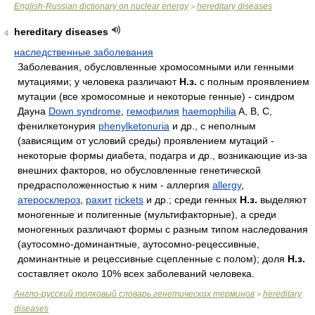
English-Russian dictionary on nuclear energy
hereditary diseases
>
hereditary diseases
4
наследственные заболевания
Заболевания, обусловленные хромосомными или генными
мутациями; у человека различают
Н.з.
с полным проявлением
мутации (все хромосомные и некоторые генные) - синдром
Дауна
Down syndrome
,
гемофилия
haemophilia
A, B, C,
фенилкетонурия
phenylketonuria
и др., с неполным
(зависящим от условий среды) проявлением мутаций -
некоторые формы диабета, подагра и др., возникающие из-за
внешних факторов, но обусловленные генетической
предрасположенностью к ним - аллергия
allergy
,
атеросклероз
,
рахит
rickets
и др.; среди генных
Н.з.
выделяют
моногенные и полигенные (мультифакторные), а среди
моногенных различают формы с разным типом наследования
(аутосомно-доминантные, аутосомно-рецессивные,
доминантные и рецессивные сцепленные с полом); доля
Н.з.
составляет около 10% всех заболеваний человека.
Англо-русский толковый словарь генетических терминов
hereditary
>
diseases