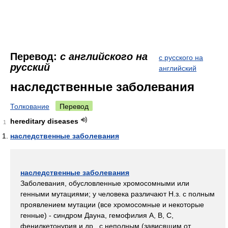
Перевод:
с английского на
с русского на
русский
английский
наследственные заболевания
Толкование
Перевод
hereditary diseases
1
наследственные заболевания
наследственные заболевания
Заболевания, обусловленные хромосомными или
генными мутациями; у человека различают Н.з. с полным
проявлением мутации (все хромосомные и некоторые
генные) - синдром Дауна, гемофилия A, B, C,
фенилкетонурия и др., с неполным (зависящим от