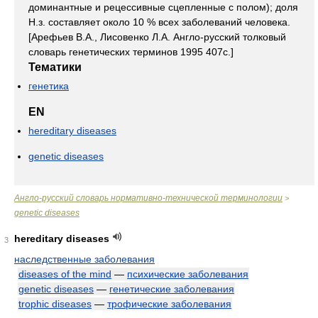
доминантные и рецессивные сцепленные с полом); доля
Н.з. составляет около 10 % всех заболеваний человека.
[Арефьев В.А., Лисовенко Л.А. Англо-русский толковый
словарь генетических терминов 1995 407с.]
Тематики
генетика
EN
hereditary diseases
genetic diseases
Англо-русский словарь нормативно-технической терминологии
>
genetic diseases
hereditary diseases
3
наследственные заболевания
diseases of the mind
—
психические заболевания
genetic diseases
—
генетические заболевания
trophic diseases
—
трофические заболевания