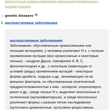
Англо-русский словарь нормативно-технической терминологии
>
hereditary diseases
genetic diseases
2
наследственные заболевания
наследственные заболевания
Заболевания, обусловленные хромосомными или
генными мутациями; у человека различают Н.з. с полным
проявлением мутации (все хромосомные и некоторые
генные) - синдром Дауна, гемофилия A, B, C,
фенилкетонурия и др., с неполным (зависящим от
условий среды) проявлением мутаций - некоторые
формы диабета, подагра и др., возникающие из-за
внешних факторов, но обусловленные генетической
предрасположенностью к ним - аллергия, атеросклероз,
рахит и др.; среди генных Н.з. выделяют моногенные и
полигенные (мультифакторные), а среди моногенных
различают формы с разным типом наследования
(аутосомно-доминантные, аутосомно-рецессивные,