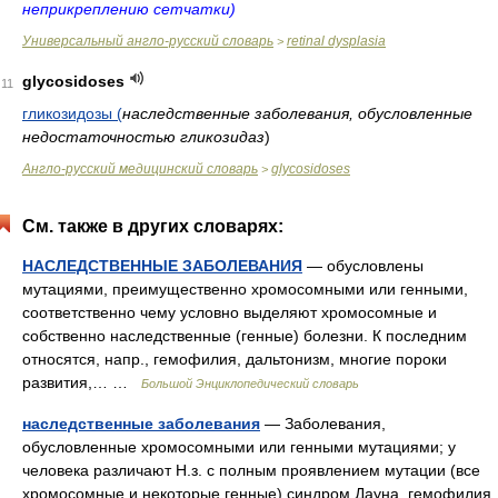
неприкреплению сетчатки)
Универсальный англо-русский словарь
retinal dysplasia
>
glycosidoses
11
гликозидозы (
наследственные заболевания, обусловленные
недостаточностью гликозидаз
)
Англо-русский медицинский словарь
glycosidoses
>
См. также в других словарях:
НАСЛЕДСТВЕННЫЕ ЗАБОЛЕВАНИЯ
— обусловлены
мутациями, преимущественно хромосомными или генными,
соответственно чему условно выделяют хромосомные и
собственно наследственные (генные) болезни. К последним
относятся, напр., гемофилия, дальтонизм, многие пороки
развития,… …
Большой Энциклопедический словарь
наследственные заболевания
— Заболевания,
обусловленные хромосомными или генными мутациями; у
человека различают Н.з. с полным проявлением мутации (все
хромосомные и некоторые генные) синдром Дауна, гемофилия