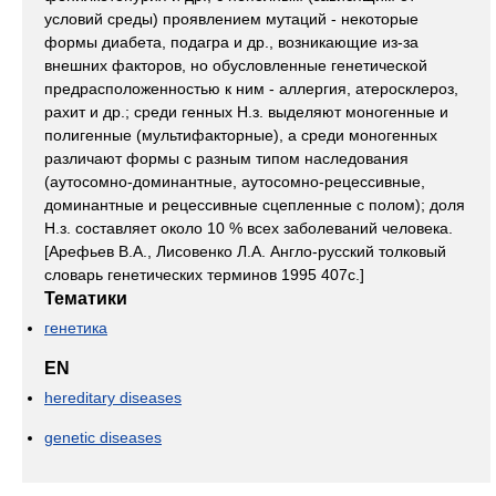
условий среды) проявлением мутаций - некоторые
формы диабета, подагра и др., возникающие из-за
внешних факторов, но обусловленные генетической
предрасположенностью к ним - аллергия, атеросклероз,
рахит и др.; среди генных Н.з. выделяют моногенные и
полигенные (мультифакторные), а среди моногенных
различают формы с разным типом наследования
(аутосомно-доминантные, аутосомно-рецессивные,
доминантные и рецессивные сцепленные с полом); доля
Н.з. составляет около 10 % всех заболеваний человека.
[Арефьев В.А., Лисовенко Л.А. Англо-русский толковый
словарь генетических терминов 1995 407с.]
Тематики
генетика
EN
hereditary diseases
genetic diseases