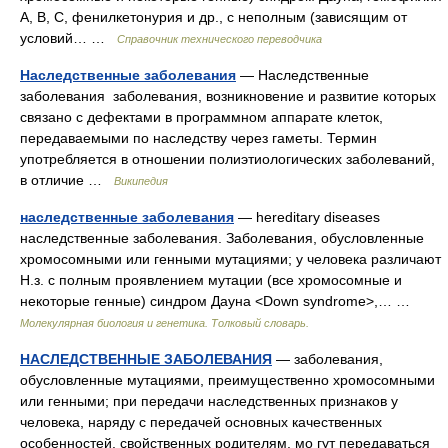
A, B, C, фенилкетонурия и др., с неполным (зависящим от
условий… …
Справочник технического переводчика
Наследственные заболевания
— Наследственные
заболевания заболевания, возникновение и развитие которых
связано с дефектами в программном аппарате клеток,
передаваемыми по наследству через гаметы. Термин
употребляется в отношении полиэтиологических заболеваний,
в отличие …
Википедия
наследственные заболевания
— hereditary diseases
наследственные заболевания. Заболевания, обусловленные
хромосомными или генными мутациями; у человека различают
Н.з. с полным проявлением мутации (все хромосомные и
некоторые генные) синдром Дауна <Down syndrome>,… …
Молекулярная биология и генетика. Толковый словарь.
НАСЛЕДСТВЕННЫЕ ЗАБОЛЕВАНИЯ
— заболевания,
обусловленные мутациями, преимущественно хромосомными
или генными; при передачи наследственных признаков у
человека, наряду с передачей основных качественных
особенностей, свойственных родителям, мо гут передаваться