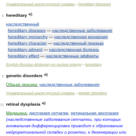
Универсальный англо-русский словарь
hereditary diseases
>
hereditary
8
наследственный
hereditary diseases
—
наследственные заболевания
hereditary monarchy
—
наследственная монархия
hereditary character
—
наследственный признак
hereditary ailment
—
наследственная болезнь
hereditary effect
—
наследственные эффекты
English-Russian dictionary on nuclear energy
hereditary
>
genetic disorders
9
Общая лексика:
наследственные заболевания
Универсальный англо-русский словарь
genetic disorders
>
retinal dysplasia
10
Медицина:
дисплазия сетчатки
,
ретинальная дисплазия
(наследственные заболевания сетчатки, при которых
аномальная дифференцировка приводит к образованию
нейроретинальной складки и розетки, к дегенерации или