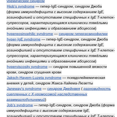
уремический синдром
Hiob's syndrome
— гипер-IgE-синдром, синдром Джоба
(
форма иммунодефицита с высоким содержанием IgE,
зозинофилией и отсутствием специфичных к IgE T-клеток-
супрессоров, характеризующаяся клинически тяжёлыми
гнойными инфекциями и образованием абсцессов
)
hypereosinophilic syndrome
—
синдром гиперэозинофилии
hyper-IgE syndrome
— гипер-IgE-синдром, синдром Джоба
(
форма иммунодефицита с высоким содержанием IgE,
зозинофилией и отсутствием специфичных к IgE T-клеток-
супрессоров, характеризующаяся клинически тяжёлыми
гнойными инфекциями и образованием абсцессов
)
hyperviscosity syndrome
— синдром повышенной вязкости
крови, синдром сгущения крови
Jaksch-Hayem-Luzeta syndrome
— псевдолейкемическая
анемия у детей, синдром Жакса-Хайема-Люзетты
Janeway's syndrome
—
синдром Джейнвея
(
разновидность
сцепленных с X-хромосомой наследственных
агаммаглобулинемий
)
Job's syndrome
— гипер-IgE-синдром, синдром Джоба
(
форма
иммунодефицита с высоким содержанием IgE,
зозинофилией и отсутствием специфичных к IgE T-клеток-