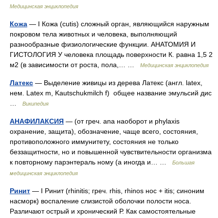
Медицинская энциклопедия
Кожа
— I Кожа (cutis) сложный орган, являющийся наружным
покровом тела животных и человека, выполняющий
разнообразные физиологические функции. АНАТОМИЯ И
ГИСТОЛОГИЯ У человека площадь поверхности К. равна 1,5 2
м2 (в зависимости от роста, пола,… …
Медицинская энциклопедия
Латекс
— Выделение живицы из дерева Латекс (англ. latex,
нем. Latex m, Kautschukmilch f) общее название эмульсий дис
…
Википедия
АНАФИЛАКСИЯ
— (от греч. ana наоборот и phylaxis
охранение, защита), обозначение, чаще всего, состояния,
противоположного иммунитету, состояния не только
беззащитности, но и повышенной чувствительности организма
к повторному парэнтераль ному (а иногда и… …
Большая
медицинская энциклопедия
Ринит
— I Ринит (rhinitis; греч. rhis, rhinos нос + itis; синоним
насморк) воспаление слизистой оболочки полости носа.
Различают острый и хронический Р. Как самостоятельные