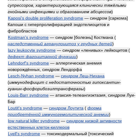
супрессоров, характеризующаяся клинически тяжёлыми
гнойными инфекциями и образованием абсцессов
)
Kaposi's double proliferation syndrome
— синдром [саркома]
Капоши с гиперпролиферацией эндотелиоцитов и
фибробластов
Kostman's syndrome
— синдром [болезнь] Костмана
(
наследственный агранулоцитоз у грудных детей
)
lazy leukocyte syndrome
— синдром «ленивых» лейкоцитов
(
дефект фагоцитарной функции
)
Lehndorf's syndrome
— аллергическая анемия
новорождённых, синдром Лендорфа
Lesch-Nyhan syndrome
—
синдром Леш-Нихана
(
иммунодефицит с недостаточностью гипоксантин-
гуанин-фосфорибозилтрансферазы
)
Louis-Barr syndrome
— атаксия-телеангиэктазия, синдром Луи-
Бар
Loutit's syndrome
—
синдром Лоутита
(
форма
приобретённой иммуногемолитической анемии
)
low natural killer syndrome
—
синдром низкой активности
естественных клеток-киллеров
Lyell's syndrome
— токсикодермальный [токсический