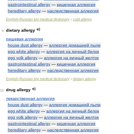
gastrointestinal allergy
—
кишечная аллергия
hereditary allergy
—
наследственная аллергия
English-Russian big medical dictionary
cold allergy
>
dietary allergy
9
пищевая аллергия
house dust allergy
—
аллергия домашней пыли
egg white allergy
—
аллергия на яичный белок
egg yolk allergy
—
аллергия на яичный желток
gastrointestinal allergy
—
кишечная аллергия
hereditary allergy
—
наследственная аллергия
English-Russian big medical dictionary
dietary allergy
>
drug allergy
10
лекарственная аллергия
house dust allergy
—
аллергия домашней пыли
egg white allergy
—
аллергия на яичный белок
egg yolk allergy
—
аллергия на яичный желток
gastrointestinal allergy
—
кишечная аллергия
hereditary allergy
—
наследственная аллергия