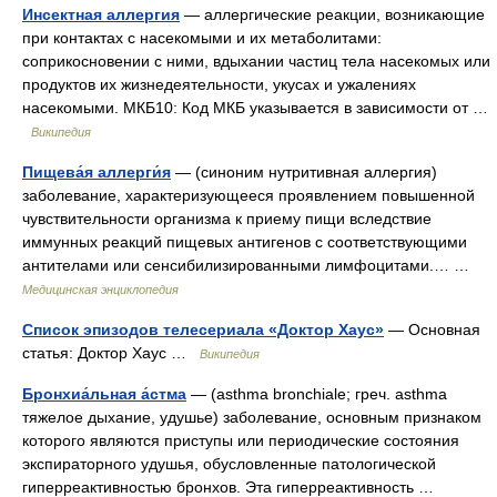
Инсектная аллергия
— аллергические реакции, возникающие
при контактах с насекомыми и их метаболитами:
соприкосновении с ними, вдыхании частиц тела насекомых или
продуктов их жизнедеятельности, укусах и ужалениях
насекомыми. МКБ10: Код МКБ указывается в зависимости от …
Википедия
Пищева́я аллерги́я
— (синоним нутритивная аллергия)
заболевание, характеризующееся проявлением повышенной
чувствительности организма к приему пищи вследствие
иммунных реакций пищевых антигенов с соответствующими
антителами или сенсибилизированными лимфоцитами.… …
Медицинская энциклопедия
Список эпизодов телесериала «Доктор Хаус»
— Основная
статья: Доктор Хаус …
Википедия
Бронхиа́льная а́стма
— (asthma bronchiale; греч. asthma
тяжелое дыхание, удушье) заболевание, основным признаком
которого являются приступы или периодические состояния
экспираторного удушья, обусловленные патологической
гиперреактивностью бронхов. Эта гиперреактивность …