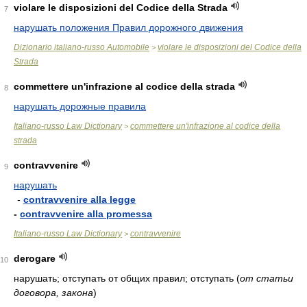
violare le disposizioni del Codice della Strada
7
нарушать положения Правил дорожного движения
Dizionario italiano-russo Automobile
violare le disposizioni del Codice della
>
Strada
commettere un'infrazione al codice della strada
8
нарушать дорожные правила
Italiano-russo Law Dictionary
commettere un'infrazione al codice della
>
strada
contravvenire
9
нарушать
-
contravvenire alla legge
-
contravvenire alla promessa
Italiano-russo Law Dictionary
contravvenire
>
derogare
10
нарушать; отступать от общих правил; отступать
(
от статьи
договора, закона
)