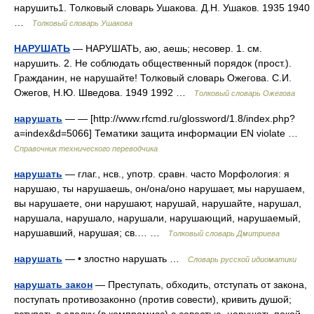
нарушить1. Толковый словарь Ушакова. Д.Н. Ушаков. 1935 1940
…
Толковый словарь Ушакова
НАРУШАТЬ
— НАРУШАТЬ, аю, аешь; несовер. 1. см.
нарушить. 2. Не соблюдать общественный порядок (прост.).
Гражданин, не нарушайте! Толковый словарь Ожегова. С.И.
Ожегов, Н.Ю. Шведова. 1949 1992 …
Толковый словарь Ожегова
нарушать
— — [http://www.rfcmd.ru/glossword/1.8/index.php?
a=index&d=5066] Тематики защита информации EN violate …
Справочник технического переводчика
нарушать
— глаг., нсв., употр. сравн. часто Морфология: я
нарушаю, ты нарушаешь, он/она/оно нарушает, мы нарушаем,
вы нарушаете, они нарушают, нарушай, нарушайте, нарушал,
нарушала, нарушало, нарушали, нарушающий, нарушаемый,
нарушавший, нарушая; св.… …
Толковый словарь Дмитриева
нарушать
— • злостно нарушать …
Словарь русской идиоматики
нарушать закон
— Преступать, обходить, отступать от закона,
поступать противозаконно (против совести), кривить душой;