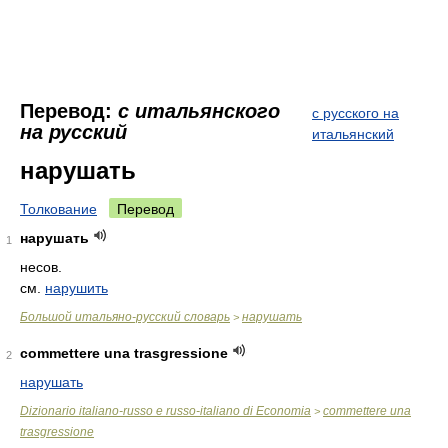
Перевод:
с итальянского
с русского на
на русский
итальянский
нарушать
Толкование
Перевод
нарушать
1
несов.
см.
нарушить
Большой итальяно-русский словарь
нарушать
>
commettere una trasgressione
2
нарушать
Dizionario italiano-russo e russo-italiano di Economia
commettere una
>
trasgressione