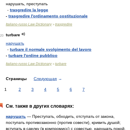
нарушать, преступать
-
trasgredire la legge
-
trasgredire l'ordinamento costituzionale
Italiano-russo Law Dictionary
trasgredire
>
turbare
20
нарушать
-
turbare il normale svolgimento del lavoro
-
turbare l'ordine pubblico
Italiano-russo Law Dictionary
turbare
>
Страницы
Следующая
→
1
2
3
4
5
6
7
См. также в других словарях:
нарушать
— Преступать, обходить, отступать от закона,
поступать противозаконно (против совести), кривить душой;
вступать в сделку (в компромисс) с совестью, нарушать покой,