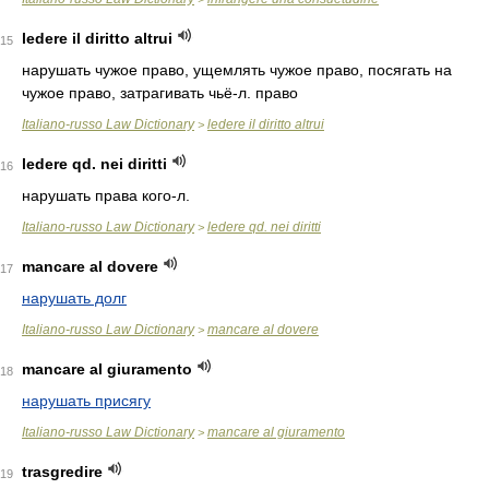
ledere il diritto altrui
15
нарушать чужое право, ущемлять чужое право, посягать на
чужое право, затрагивать чьё-л. право
Italiano-russo Law Dictionary
ledere il diritto altrui
>
ledere qd. nei diritti
16
нарушать права кого-л.
Italiano-russo Law Dictionary
ledere qd. nei diritti
>
mancare al dovere
17
нарушать долг
Italiano-russo Law Dictionary
mancare al dovere
>
mancare al giuramento
18
нарушать присягу
Italiano-russo Law Dictionary
mancare al giuramento
>
trasgredire
19