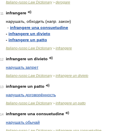
Italiano-russo Law Dictionary
derogare
>
infrangere
11
нарушать, обходить
(
напр. закон
)
-
infrangere una consuetudine
-
infrangere un divieto
-
infrangere un patto
Italiano-russo Law Dictionary
infrangere
>
infrangere un divieto
12
нарушать запрет
Italiano-russo Law Dictionary
infrangere un divieto
>
infrangere un patto
13
нарушать договорённость
Italiano-russo Law Dictionary
infrangere un patto
>
infrangere una consuetudine
14
нарушать обычай
Italiano-russo Law Dictionary
infrangere una consuetudine
>