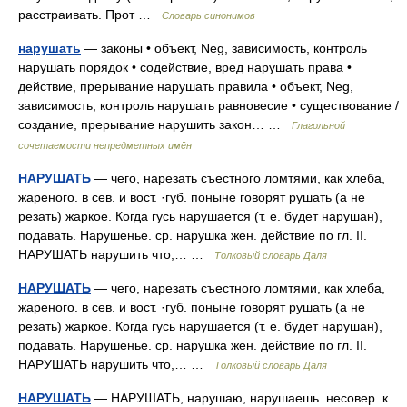
расстраивать. Прот …
Словарь синонимов
нарушать
— законы • объект, Neg, зависимость, контроль
нарушать порядок • содействие, вред нарушать права •
действие, прерывание нарушать правила • объект, Neg,
зависимость, контроль нарушать равновесие • существование /
создание, прерывание нарушить закон… …
Глагольной
сочетаемости непредметных имён
НАРУШАТЬ
— чего, нарезать съестного ломтями, как хлеба,
жареного. в сев. и вост. ·губ. поныне говорят рушать (а не
резать) жаркое. Когда гусь нарушается (т. е. будет нарушан),
подавать. Нарушенье. ср. нарушка жен. действие по гл. II.
НАРУШАТЬ нарушить что,… …
Толковый словарь Даля
НАРУШАТЬ
— чего, нарезать съестного ломтями, как хлеба,
жареного. в сев. и вост. ·губ. поныне говорят рушать (а не
резать) жаркое. Когда гусь нарушается (т. е. будет нарушан),
подавать. Нарушенье. ср. нарушка жен. действие по гл. II.
НАРУШАТЬ нарушить что,… …
Толковый словарь Даля
НАРУШАТЬ
— НАРУШАТЬ, нарушаю, нарушаешь. несовер. к