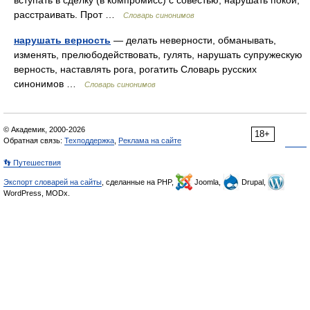
вступать в сделку (в компромисс) с совестью, нарушать покой,
расстраивать. Прот …
Словарь синонимов
нарушать верность
— делать неверности, обманывать,
изменять, прелюбодействовать, гулять, нарушать супружескую
верность, наставлять рога, рогатить Словарь русских
синонимов …
Словарь синонимов
© Академик, 2000-2026
18+
Обратная связь:
Техподдержка
,
Реклама на сайте
👣 Путешествия
Экспорт словарей на сайты
, сделанные на PHP,
Joomla,
Drupal,
WordPress, MODx.