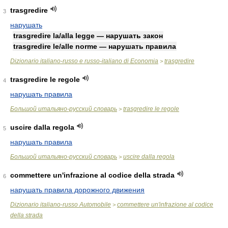
trasgredire
3
нарушать
trasgredire la/alla legge — нарушать закон
trasgredire le/alle norme — нарушать правила
Dizionario italiano-russo e russo-italiano di Economia
trasgredire
>
trasgredire le regole
4
нарушать правила
Большой итальяно-русский словарь
trasgredire le regole
>
uscire dalla regola
5
нарушать правила
Большой итальяно-русский словарь
uscire dalla regola
>
commettere un'infrazione al codice della strada
6
нарушать правила дорожного движения
Dizionario italiano-russo Automobile
commettere un'infrazione al codice
>
della strada