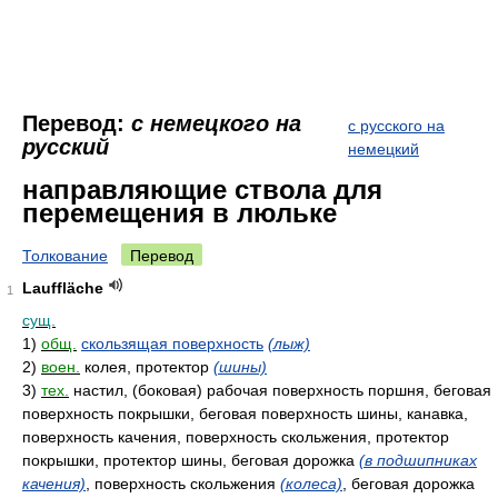
Перевод:
с немецкого на
с русского на
русский
немецкий
направляющие ствола для
перемещения в люльке
Толкование
Перевод
Lauffläche
1
сущ.
1)
общ.
скользящая поверхность
(лыж)
2)
воен.
колея, протектор
(шины)
3)
тех.
настил, (боковая) рабочая поверхность поршня, беговая
поверхность покрышки, беговая поверхность шины, канавка,
поверхность качения, поверхность скольжения, протектор
покрышки, протектор шины, беговая дорожка
(в подшипниках
качения)
, поверхность скольжения
(колеса)
, беговая дорожка