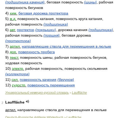
(подшипника качения)
, беговая поверхность
(шины)
, рабочая
поверхность бегунков
4)
хим.
беговая дорожка протектора
5)
ж.д.
поверхность катания, поверхность круга катания,
рабочая поверхность
(подшипника)
6)
авт.
протектор
(покрышки)
, дорожка качения
(подшипника)
,
рабочая поверхность
(поршня)
, беговая дорожка
(протектора)
7)
артил.
направляющие ствола для перемещения в люльке
8)
дор.
поверхность пробега
9)
текст.
поверхность шины, рабочая поверхность бегунов,
ходовая поверхность
10)
электр.
рабочая поверхность, поверхность скольжения
(коллектора)
11)
сил.
поверхность качения
(бегунов)
12)
судостр.
поверхность перемещения
Универсальный немецко-русский словарь
Lauffläche
>
Lauffläche
2
артил.
направляющие ствола для перемещения в люльке
Deutsch-Russische Artillerie Wörterbuch
Lauffläche
>