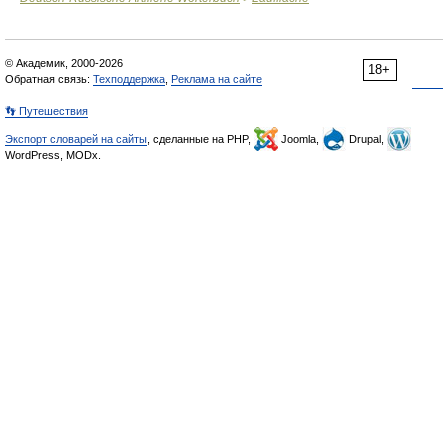
© Академик, 2000-2026
18+
Обратная связь:
Техподдержка
,
Реклама на сайте
👣 Путешествия
Экспорт словарей на сайты
, сделанные на PHP,
Joomla,
Drupal,
WordPress, MODx.