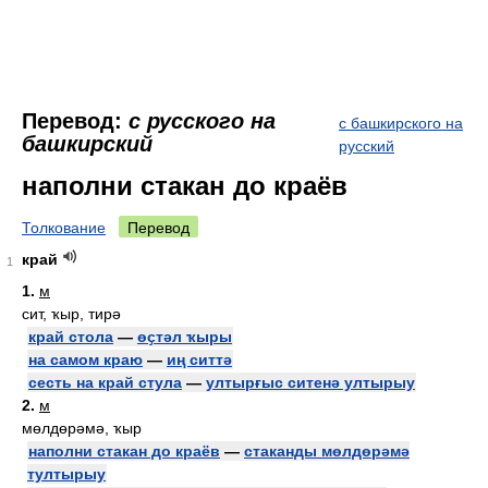
Перевод:
с русского на
с башкирского на
башкирский
русский
наполни стакан до краёв
Толкование
Перевод
край
1
1.
м
сит, ҡыр, тирә
край стола
—
өҫтәл ҡыры
на самом краю
—
иң ситтә
сесть на край стула
—
ултырғыс ситенә ултырыу
2.
м
мөлдөрәмә, ҡыр
наполни стакан до краёв
—
стаканды мөлдөрәмә
тултырыу