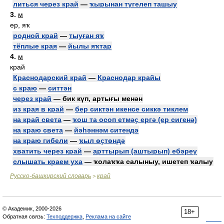
литься через край
—
ҡырынан түгелеп ташыу
3.
м
ер, яҡ
родной край
—
тыуған яҡ
тёплые края
—
йылы яҡтар
4.
м
край
Краснодарский край
—
Краснодар крайы
с краю
—
ситтән
через край
— бик күп, артығы менән
из края в край
—
бер сиктән икенсе сиккә тиклем
на край света
—
ҡош та осоп етмәҫ ергә (ер сигенә)
на краю света
—
йәһәннәм ситендә
на краю гибели
—
ҡыл өҫтөндә
хватить через край
—
арттырып (аштырып) ебәреү
слышать краем уха
— ҡолаҡҡа салыныу, ишетеп ҡалыу
Русско-башкирский словарь
край
>
© Академик, 2000-2026
18+
Обратная связь:
Техподдержка
,
Реклама на сайте