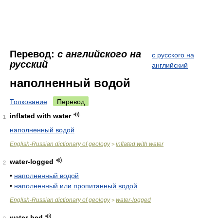
Перевод:
с английского на
с русского на
русский
английский
наполненный водой
Толкование
Перевод
inflated with water
1
наполненный водой
English-Russian dictionary of geology
inflated with water
>
water-logged
2
•
наполненный водой
•
наполненный или пропитанный водой
English-Russian dictionary of geology
water-logged
>
water-bed