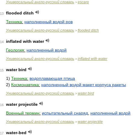
Универсальный англо-русский словарь
escarp
>
flooded ditch
13
Техника:
наполненный водой ров
Универсальный англо-русский словарь
flooded ditch
>
inflated with water
14
Геология:
наполненный водой
Универсальный англо-русский словарь
inflated with water
>
water bird
15
1)
Техника:
водоплавающая птица
2)
Космонавтика:
наполненный водой макет корпуса ракеты
Универсальный англо-русский словарь
water bird
>
water projectile
16
Военный термин:
испытательный снаряд
,
наполненный водой
Универсальный англо-русский словарь
water projectile
>
water-bed
17