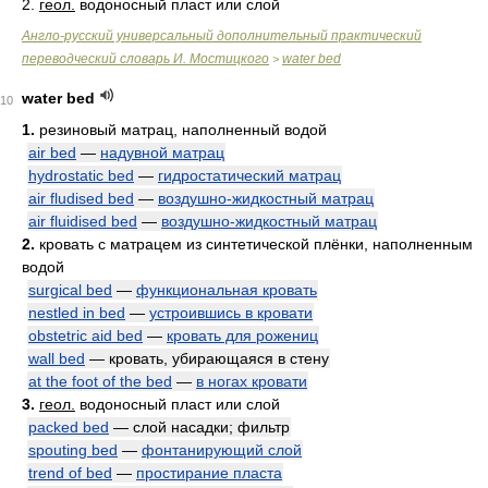
2.
геол.
водоносный пласт или слой
Англо-русский универсальный дополнительный практический
переводческий словарь И. Мостицкого
water bed
>
water bed
10
1.
резиновый матрац, наполненный водой
air bed
—
надувной матрац
hydrostatic bed
—
гидростатический матрац
air fludised bed
—
воздушно-жидкостный матрац
air fluidised bed
—
воздушно-жидкостный матрац
2.
кровать с матрацем из синтетической плёнки, наполненным
водой
surgical bed
—
функциональная кровать
nestled in bed
—
устроившись в кровати
obstetric aid bed
—
кровать для рожениц
wall bed
— кровать, убирающаяся в стену
at the foot of the bed
—
в ногах кровати
3.
геол.
водоносный пласт или слой
packed bed
— слой насадки; фильтр
spouting bed
—
фонтанирующий слой
trend of bed
—
простирание пласта