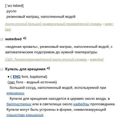
[`wɔːtəbed]
русло
резиновый матрац, наполненный водой
Англо-русский большой универсальный переводческий словарь
water-
>
bed
waterbed
18
«водяная кровать», резиновый матрас, наполненный водой, с
автоматическим подогревом до нужной температуры
США. Лингвострановедческий англо-русский словарь
waterbed
>
Купель для крещения
19
♦ (
ENG
font, baptismal)
(
лат.
fons - водный источник)
большой сосуд, наполненный водой, используемой при
крещении
.
Купели для крещения находятся в церквях около входа, в
баптистерии
или в святилище около
кафедры
проповедника.
Купели могут быть устроены в форме, символизирующей
таинство крещения
.