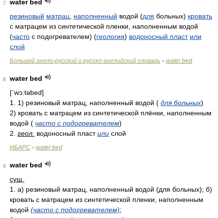
water bed
7
резиновый
матрац
,
наполненный
водой (
для
больных)
кровать
с матрацем из синтетической пленки, наполненным водой
(
часто
с подогревателем) (
геология
)
водоносный пласт
или
слой
Большой англо-русский и русско-английский словарь
water bed
>
water bed
8
[ʹwɔ:təbed]
1. 1) резиновый матрац, наполненный водой (
для больных
)
2) кровать с матрацем из синтетической плёнки, наполненным
водой (
часто с подогревателем
)
2.
геол.
водоносный пласт
или
слой
НБАРС
water bed
>
water bed
9
сущ.
1. а) резиновый матрац, наполненный водой (для больных); б)
кровать с матрацем из синтетической пленки, наполненным
водой
(часто с подогревателем)
;