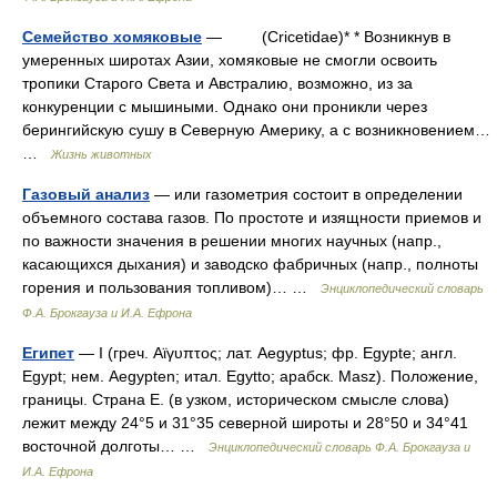
Семейство хомяковые
— (Cricetidae)* * Возникнув в
умеренных широтах Азии, хомяковые не смогли освоить
тропики Старого Света и Австралию, возможно, из за
конкуренции с мышиными. Однако они проникли через
берингийскую сушу в Северную Америку, а с возникновением…
…
Жизнь животных
Газовый анализ
— или газометрия состоит в определении
объемного состава газов. По простоте и изящности приемов и
по важности значения в решении многих научных (напр.,
касающихся дыхания) и заводско фабричных (напр., полноты
горения и пользования топливом)… …
Энциклопедический словарь
Ф.А. Брокгауза и И.А. Ефрона
Египет
— I (греч. Αϊγυπτος; лат. Aegyptus; фр. Egypte; англ.
Egypt; нем. Aegypten; итал. Egytto; арабск. Masz). Положение,
границы. Страна Е. (в узком, историческом смысле слова)
лежит между 24°5 и 31°35 северной широты и 28°50 и 34°41
восточной долготы… …
Энциклопедический словарь Ф.А. Брокгауза и
И.А. Ефрона