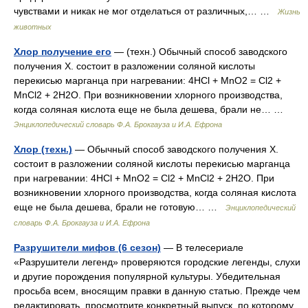
чувствами и никак не мог отделаться от различных,… …
Жизнь
животных
Хлор получение его
— (техн.) Обычный способ заводского
получения X. состоит в разложении соляной кислоты
перекисью марганца при нагревании: 4HCl + MnO2 = Cl2 +
MnCl2 + 2H2O. При возникновении хлорного производства,
когда соляная кислота еще не была дешева, брали не… …
Энциклопедический словарь Ф.А. Брокгауза и И.А. Ефрона
Хлор (техн.)
— Обычный способ заводского получения X.
состоит в разложении соляной кислоты перекисью марганца
при нагревании: 4HCl + MnO2 = Cl2 + MnCl2 + 2H2O. При
возникновении хлорного производства, когда соляная кислота
еще не была дешева, брали не готовую… …
Энциклопедический
словарь Ф.А. Брокгауза и И.А. Ефрона
Разрушители мифов (6 сезон)
— В телесериале
«Разрушители легенд» проверяются городские легенды, слухи
и другие порождения популярной культуры. Убедительная
просьба всем, вносящим правки в данную статью. Прежде чем
редактировать, просмотрите конкретный выпуск, по которому