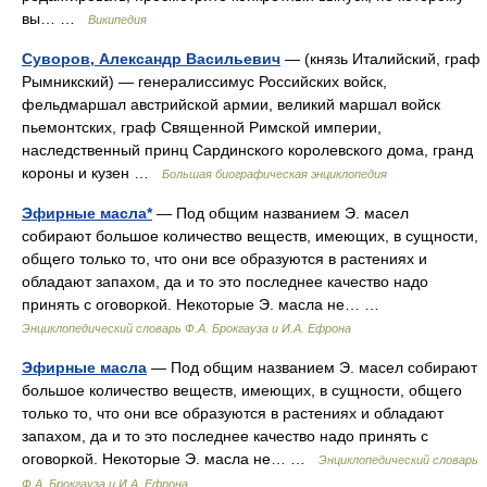
вы… …
Википедия
Суворов, Александр Васильевич
— (князь Италийский, граф
Рымникский) — генералиссимус Российских войск,
фельдмаршал австрийской армии, великий маршал войск
пьемонтских, граф Священной Римской империи,
наследственный принц Сардинского королевского дома, гранд
короны и кузен …
Большая биографическая энциклопедия
Эфирные масла*
— Под общим названием Э. масел
собирают большое количество веществ, имеющих, в сущности,
общего только то, что они все образуются в растениях и
обладают запахом, да и то это последнее качество надо
принять с оговоркой. Некоторые Э. масла не… …
Энциклопедический словарь Ф.А. Брокгауза и И.А. Ефрона
Эфирные масла
— Под общим названием Э. масел собирают
большое количество веществ, имеющих, в сущности, общего
только то, что они все образуются в растениях и обладают
запахом, да и то это последнее качество надо принять с
оговоркой. Некоторые Э. масла не… …
Энциклопедический словарь
Ф.А. Брокгауза и И.А. Ефрона