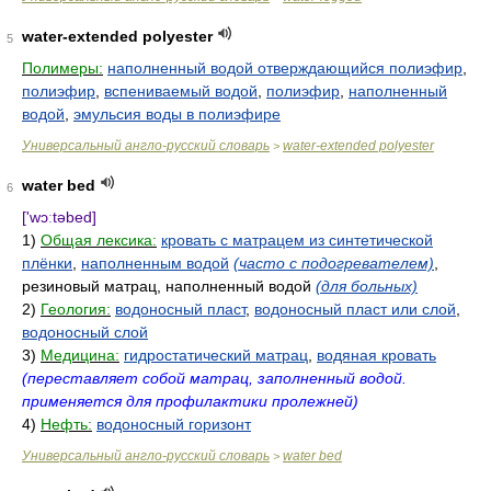
water-extended polyester
5
Полимеры:
наполненный водой отверждающийся полиэфир
,
полиэфир
,
вспениваемый водой
,
полиэфир
,
наполненный
водой
,
эмульсия воды в полиэфире
Универсальный англо-русский словарь
water-extended polyester
>
water bed
6
['wɔːtəbed]
1)
Общая лексика:
кровать с матрацем из синтетической
плёнки
,
наполненным водой
(часто с подогревателем)
,
резиновый матрац, наполненный водой
(для больных)
2)
Геология:
водоносный пласт
,
водоносный пласт или слой
,
водоносный слой
3)
Медицина:
гидростатический матрац
,
водяная кровать
(переставляет собой матрац, заполненный водой.
применяется для профилактики пролежней)
4)
Нефть:
водоносный горизонт
Универсальный англо-русский словарь
water bed
>