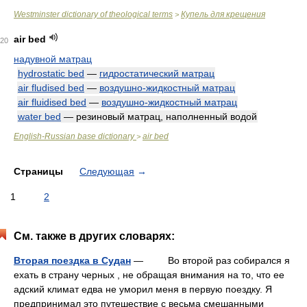
Westminster dictionary of theological terms
Купель для крещения
>
air bed
20
надувной матрац
hydrostatic bed
—
гидростатический матрац
air fludised bed
—
воздушно-жидкостный матрац
air fluidised bed
—
воздушно-жидкостный матрац
water bed
— резиновый матрац, наполненный водой
English-Russian base dictionary
air bed
>
Страницы
Следующая
→
1
2
См. также в других словарях:
Вторая поездка в Судан
— Во второй раз собирался я
ехать в страну черных , не обращая внимания на то, что ее
адский климат едва не уморил меня в первую поездку. Я
предпринимал это путешествие с весьма смешанными