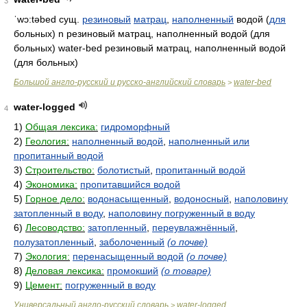
3
ˈwɔ:təbed
сущ.
резиновый
матрац
,
наполненный
водой (
для
больных) n резиновый матрац, наполненный водой (для
больных) water-bed резиновый матрац, наполненный водой
(для больных)
Большой англо-русский и русско-английский словарь
water-bed
>
water-logged
4
1)
Общая лексика:
гидроморфный
2)
Геология:
наполненный водой
,
наполненный или
пропитанный водой
3)
Строительство:
болотистый
,
пропитанный водой
4)
Экономика:
пропитавшийся водой
5)
Горное дело:
водонасыщенный
,
водоносный
,
наполовину
затопленный в воду
,
наполовину погруженный в воду
6)
Лесоводство:
затопленный
,
переувлажнённый
,
полузатопленный
,
заболоченный
(о почве)
7)
Экология:
перенасыщенный водой
(о почве)
8)
Деловая лексика:
промокший
(о товаре)
9)
Цемент:
погруженный в воду
Универсальный англо-русский словарь
water-logged
>