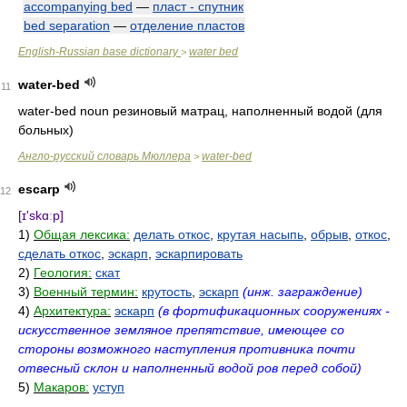
accompanying bed
—
пласт - спутник
bed separation
—
отделение пластов
English-Russian base dictionary
water bed
>
water-bed
11
water-bed noun резиновый матрац, наполненный водой (для
больных)
Англо-русский словарь Мюллера
water-bed
>
escarp
12
[ɪ'skɑːp]
1)
Общая лексика:
делать откос
,
крутая насыпь
,
обрыв
,
откос
,
сделать откос
,
эскарп
,
эскарпировать
2)
Геология:
скат
3)
Военный термин:
крутость
,
эскарп
(инж. заграждение)
4)
Архитектура:
эскарп
(в фортификационных сооружениях -
искусственное земляное препятствие, имеющее со
стороны возможного наступления противника почти
отвесный склон и наполненный водой ров перед собой)
5)
Макаров:
уступ