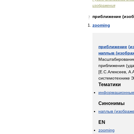
изображения
приближение
(
изо
7
zooming
приближение
(
и
наплыв
(
изобра
Масштабировани
приближения
(
уд
[
Е
.
С
.
Алексеев
,
А
.
системотехнике
Тематики
информационны
Синонимы
наплыв
(
изображ
EN
zooming