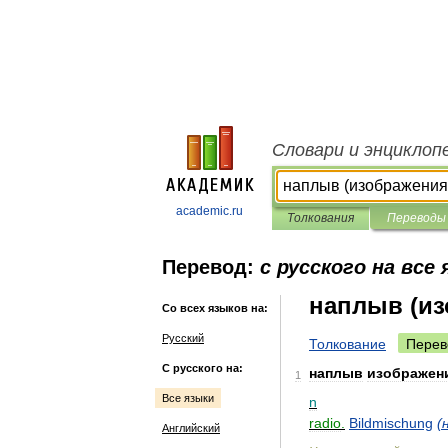
Словари и энциклоп
academic.ru
Толкования
Переводы
Перевод:
с русского на все
наплыв (из
Со всех языков на:
Русский
Толкование
Перев
С русского на:
наплыв
изображен
1
Все языки
n
radio
.
Bildmischung
(
Английский