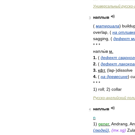
Универсальный
русско
-
наплыв
3
(
материала
)
buildu
overlap
,
(
на
отливк
sagging
,
(
дефект
м
* * *
наплы́в
м
.
1
.
(
дефект
сварног
2
.
(
дефект
лакокра
3
.
кфт
.
(
lap
-)
dissolve
4
.
(
на
древесине
)
cu
* * *
1
)
roll
;
2
)
collar
Русско
-
английский
пол
наплыв
4
n
1
)
gener
.
Andrang
,
An
(
людей
)
,
(
тк
.
sg
)
Zul