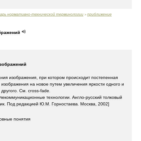
варь
нормативно
-
технической
терминологии
приближение
>
бражений
зображений
ания
изображения
,
при
котором
происходит
постепенная
изображения
на
новое
путем
увеличения
яркости
одного
и
другого
.
См
.
cross
-
fade
.
лекоммуникационные
технологии
.
Англо
-
русский
толковый
ик
.
Под
редакцией
Ю
.
М
.
Горностаева
.
Москва
,
2002
]
овные
понятия