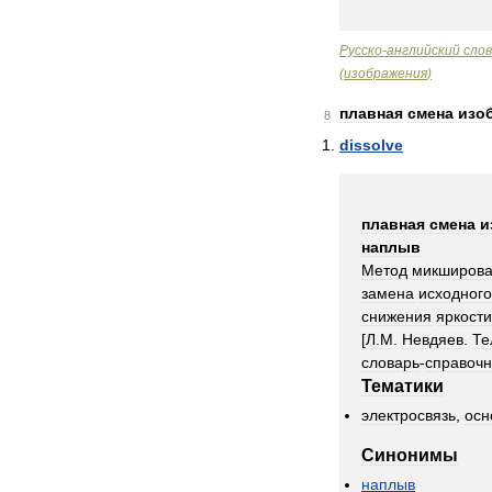
Русско
-
английский
сло
(
изображения
)
плавная
смена
изо
8
dissolve
плавная
смена
и
наплыв
Метод
микширов
замена
исходного
снижения
яркости
[
Л
.
М
.
Невдяев
.
Те
словарь
-
справочн
Тематики
электросвязь
,
осн
Синонимы
наплыв