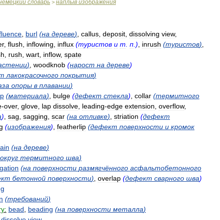
немецкий
словарь
наплыв
изображения
>
fluence
,
burl
(
на
дереве
)
,
callus
,
deposit
,
dissolving
view
,
er
,
flush
,
inflowing
,
influx
(
туристов
и
т
.
п
.)
,
inrush
(
туристов
)
,
sh
,
rush
,
wart
,
inflow
,
spate
астении
)
,
woodknob
(
нарост
на
дереве
)
т
лакокрасочного
покрытия
)
аза
опоры
в
плавании
)
up
(
материала
)
,
bulge
(
дефект
стекла
)
,
collar
(
термитного
e
-
over
,
glove
,
lap
dissolve
,
leading
-
edge
extension
,
overflow
,
а
)
,
sag
,
sagging
,
scar
(
на
отливке
)
,
striation
(
дефект
g
(
изображения
)
,
featherlip
(
дефект
поверхности
и
кромок
ain
(
на
дереве
)
вокруг
термитного
шва
)
gation
(
на
поверхности
размягчённого
асфальтобетонного
ект
бетонной
поверхности
)
,
overlap
(
дефект
сварного
шва
)
ng
n
(
требований
)
ry:
bead
,
beading
(
на
поверхности
металла
)
,
dissolve
view