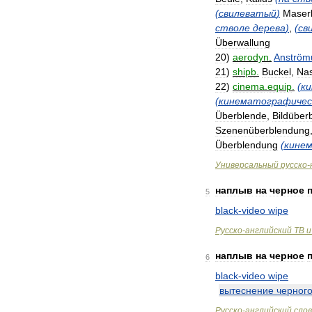
(
свилеватый
)
Maserk
стволе
дерева
)
,
(
св
Überwallung
20
)
aerodyn
.
Anström
21
)
shipb
.
Buckel
,
Na
22
)
cinema
.
equip
.
(
к
(
кинематографичес
Überblende
,
Bildüber
Szenenüberblendung
Überblendung
(
кине
Универсальный
русско
-
наплыв
на
черное
5
black
-
video
wipe
Русско
-
английский
ТВ
и
наплыв
на
черное
6
black
-
video
wipe
вытеснение
черног
Русско
-
английский
сло