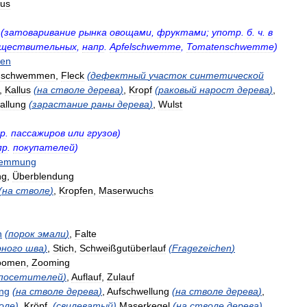
lus
(
затоваривание
рынка
овощами
,
фруктами
;
употр
.
б
.
ч
.
в
уществительных
,
напр
.
Apfelschwemme
,
Tomatenschwemme
)
en
nschwemmen
,
Fleck
(
дефектный
участок
синтетической
,
Kallus
(
на
стволе
дерева
)
,
Kropf
(
раковый
нарост
дерева
)
,
allung
(
зарастание
раны
дерева
)
,
Wulst
р
.
пассажиров
или
грузов
)
пр
.
покупателей
)
wemmung
ng
,
Überblendung
(
на
стволе
)
,
Kropfen
,
Maserwuchs
n
(
порок
эмали
)
,
Falte
рного
шва
)
,
Stich
,
Schweißgutüberlauf
(
Fragezeichen
)
oomen
,
Zooming
посетителей
)
,
Auflauf
,
Zulauf
ng
(
на
стволе
дерева
)
,
Aufschwellung
(
на
стволе
дерева
)
,
оле
)
,
Kröpf
,
(
свилеватый
)
Maserkegel
(
на
стволе
дерева
)
,