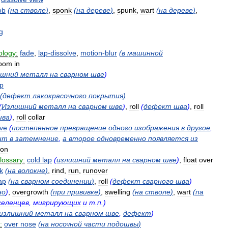
ob
(
на
стволе
)
,
sponk
(
на
дереве
)
,
spunk
,
wart
(
на
дереве
)
,
g
ology:
fade
,
lap
-
dissolve
,
motion
-
blur
(
в
машинной
oom
in
ишний
металл
на
сварном
шве
)
p
(
дефект
лакокрасочного
покрытия
)
(
Излишний
металл
на
сварном
шве
)
,
roll
(
дефект
шва
)
,
roll
шва
)
,
roll
collar
lve
(
постепенное
превращение
одного
изображения
в
другое
,
ит
в
затемнение
,
а
второе
одновременно
появляется
из
ion
lossary:
cold
lap
(
излишний
металл
на
сварном
шве
)
,
float
over
k
(
на
волокне
)
,
rind
,
run
,
runover
ap
(
на
сварном
соединении
)
,
roll
(
дефект
сварного
шва
)
но
)
,
overgrowth
(
при
прививке
)
,
swelling
(
на
стволе
)
,
wart
(
па
селенцев
,
мигрирующих
и
т
.
п
.)
излишний
металл
на
сварном
шве
,
дефект
)
:
over
nose
(
на
носочной
части
подошвы
)