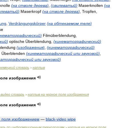
nolle
(
на
стволе
дерева
)
,
(
свилеватый
)
Maserknollen
(
на
илеватый
)
Maserkropf
(
на
стволе
дерева
)
,
Tropfen
,
ung
,
Verdrängungskörper
(
на
обтекаемом
теле
)
se
инематографический
)
Filmüberblendung
,
кий
)
optische
Überblendung
,
(
кинематографический
)
blendung
(
изображения
)
,
(
кинематографический
)
,
Überblenden
(
кинематографический
или
звуковой
)
,
матографический
или
звуковой
)
немецкий
словарь
наплыв
>
поле
изображения
видео
словарь
наплыв
на
черное
поле
изображения
>
поле
изображения
о
поля
изображением
—
black
-
video
wipe
варь
по
информационным
технологиям
наплыв
на
черное
поле
>