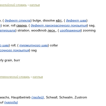
английский
словарь
наплыв
>
p
,
(
дефект
стекла
)
bulge
,
dissolve
кфт
.
,
(
дефект
шва
)
е
)
scar
,
roll
сварка
,
(
дефект
лакокрасочного
покрытия
)
sag
,
атериала
)
striation
,
woodknob
лесн
.
,
(
изображения
)
zooming
о
шва
)
roll
; (
термитного
шва
)
collar
сочного
покрытия
)
sag
rly
grain
,
burr
итехнический
словарь
наплыв
>
wachs
,
Hauptbetrieb
(
людей
)
,
Schwall
,
Schwalm
,
Zustrom
auf
(
народа
)