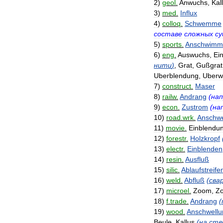
2
)
geol
.
Anwuchs
,
Kal
3
)
med
.
Influx
4
)
colloq
.
Schwemme
составе
сложных
с
5
)
sports
.
Anschwimm
6
)
eng
.
Auswuchs
,
Ei
нити
)
,
Grat
,
Gußgrat
Uberblendung
,
Uberw
7
)
construct
.
Maser
8
)
railw
.
Andrang
(
нап
9
)
econ
.
Zustrom
(
на
10
)
road
.
wrk
.
Ansch
11
)
movie
.
Einblendu
12
)
forestr
.
Holzkropf
13
)
electr
.
Einblenden
14
)
resin
.
Ausfluß
15
)
silic
.
Ablaufstreife
16
)
weld
.
Abfluß
(
сва
17
)
microel
.
Zoom
,
Z
18
)
f
.
trade
.
Andrang
(
19
)
wood
.
Anschwellu
Beule
,
Kallus
(
на
ств