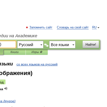
Запомнить сайт
Словарь на свой сайт
RU
едии на Академике
Найти!
Книги
Игры ⚽
 языки
со всех языков на русский
ображения)
од
ия
на
другое
)