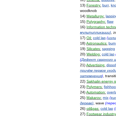
13
)
Forestry:
burr
,
kn
woodknob
14
)
Metallurgy:
lappin
15
)
Polygraphy:
flaw
16
)
Information
techn
мультипликации
)
,
z
17
)
Oil:
cold
lap
(
изл
18
)
Astronautics:
bum
19
)
Silicates:
sagging
20
)
Welding:
cold
lap
(
Дефект
сварного
21
)
Advertising:
disso
причём
первое
уход
затемнения
)
,
transit
22
)
Sakhalin
energy
g
23
)
Polymers:
fishhoo
24
)
Automation:
overl
25
)
Makarov:
mix
(
ки
дереве
)
,
wave
(
пере
26
)
oil
&
gas:
cold
lap
(
27
)
Footwear
industry