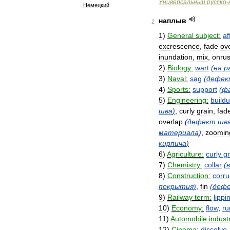
Универсальный
русско
-
Немецкий
наплыв
2
1
)
General
subject:
af
excrescence
,
fade
ov
inundation
,
mix
,
onru
2
)
Biology:
wart
(
на
р
3
)
Naval:
sag
(
дефек
4
)
Sports:
support
(
ф
5
)
Engineering:
build
шва
)
,
curly
grain
,
fad
overlap
(
дефект
шв
материала
)
,
zoomin
кирпича
)
6
)
Agriculture:
curly
gr
7
)
Chemistry:
collar
(
8
)
Construction:
corru
покрытия
)
,
fin
(
деф
9
)
Railway
term:
lippi
10
)
Economy:
flow
,
ru
11
)
Automobile
indust
12
)
Cinema:
dissolve