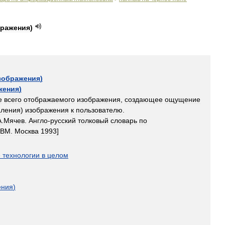
бражения
)
зображения
)
жения
)
е
всего
отображаемого
изображения
,
создающее
ощущение
аления
)
изображения
к
пользователю
.
А
.
Мячев
.
Англо
-
русский
толковый
словарь
по
ЭВМ
.
Москва
1993
]
е
технологии
в
целом
ения
)