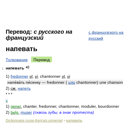
Перевод:
с русского на
с французского на
французский
русский
напевать
Толкование
Перевод
напевать
1
1)
fredonner
vt
,
vi
, chantonner
vt
,
vi
напе́ва́ть пе́сенку — fredonner
(
или
chantonner) une chanson
2)
см.
напеть
* * *
v
1)
gener.
chanter, fredonner, chantonner, moduler, bourdonner
2)
belg.
muser
(сквозь зубы, в знак протеста)
Dictionnaire russe-français universel
напевать
>