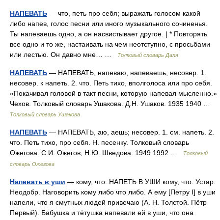
НАПЕВАТЬ
— что, петь про себя; выражать голосом какой
либо напев, голос песни или иного музыкального сочиненья.
Ты напеваешь одно, а он насвистывает другое. | * Повторять
все одно и то же, настаивать на чем неотступно, с просьбами
или лестью. Он давно мне… …
Толковый словарь Даля
НАПЕВАТЬ
— НАПЕВАТЬ, напеваю, напеваешь, несовер. 1.
несовер. к напеть. 2. что. Петь тихо, вполголоса или про себя.
«Покачивал головой в такт песни, которую напевал мысленно.»
Чехов. Толковый словарь Ушакова. Д.Н. Ушаков. 1935 1940 …
Толковый словарь Ушакова
НАПЕВАТЬ
— НАПЕВАТЬ, аю, аешь; несовер. 1. см. напеть. 2.
что. Петь тихо, про себя. Н. песенку. Толковый словарь
Ожегова. С.И. Ожегов, Н.Ю. Шведова. 1949 1992 …
Толковый
словарь Ожегова
Напевать в уши
— кому, что. НАПЕТЬ В УШИ кому, что. Устар.
Неодобр. Наговорить кому либо что либо. А ему [Петру I] в уши
напели, что я смутных людей привечаю (А. Н. Толстой. Пётр
Первый). Бабушка и тётушка напевали ей в уши, что она