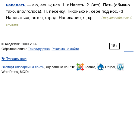
напевать
— аю, аешь; нсв. 1. к Напеть. 2. (что). Петь (обычно
тихо, вполголоса). Н. песенку. Тихонько н. себе под нос. ◁
Напеваться, ается; страд. Напевание, я; ср …
Энциклопедический
словарь
© Академик, 2000-2026
18+
Обратная связь:
Техподдержка
,
Реклама на сайте
👣 Путешествия
Экспорт словарей на сайты
, сделанные на PHP,
Joomla,
Drupal,
WordPress, MODx.