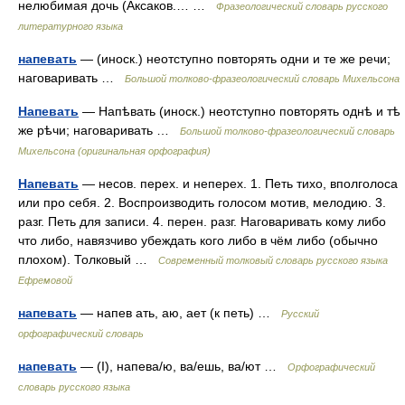
нелюбимая дочь (Аксаков.… …
Фразеологический словарь русского
литературного языка
напевать
— (иноск.) неотступно повторять одни и те же речи;
наговаривать …
Большой толково-фразеологический словарь Михельсона
Напевать
— Напѣвать (иноск.) неотступно повторять однѣ и тѣ
же рѣчи; наговаривать …
Большой толково-фразеологический словарь
Михельсона (оригинальная орфография)
Напевать
— несов. перех. и неперех. 1. Петь тихо, вполголоса
или про себя. 2. Воспроизводить голосом мотив, мелодию. 3.
разг. Петь для записи. 4. перен. разг. Наговаривать кому либо
что либо, навязчиво убеждать кого либо в чём либо (обычно
плохом). Толковый …
Современный толковый словарь русского языка
Ефремовой
напевать
— напев ать, аю, ает (к петь) …
Русский
орфографический словарь
напевать
— (I), напева/ю, ва/ешь, ва/ют …
Орфографический
словарь русского языка