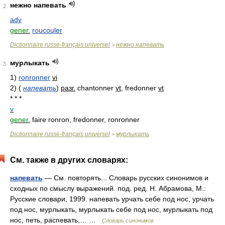
нежно напевать
2
adv
gener.
roucouler
Dictionnaire russe-français universel
нежно напевать
>
мурлыкать
3
1)
ronronner
vi
2)
(
напевать
)
разг.
chantonner
vt
, fredonner
vt
* * *
v
gener.
faire ronron, fredonner, ronronner
Dictionnaire russe-français universel
мурлыкать
>
См. также в других словарях:
напевать
— См. повторять... Словарь русских синонимов и
сходных по смыслу выражений. под. ред. Н. Абрамова, М.:
Русские словари, 1999. напевать урчать себе под нос, урчать
под нос, мурлыкать, мурлыкать себе под нос, мурлыкать под
нос, петь, распевать,… …
Словарь синонимов