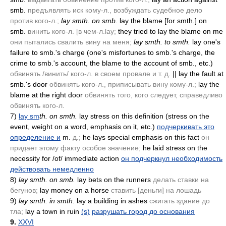
smb.
предъявлять иск кому-л., возбуждать судебное дело
против кого-л.;
lay smth. on smb.
lay the blame [for smth.] on
smb.
винить кого-л. [в чем-л.lay;
they tried to lay the blame on me
они пытались свалить вину на меня;
lay smth. to smth.
lay one's
failure to smb.'s charge
(one's misfortunes to smb.'s charge, the
crime to smb.'s account, the blame to the account of smb., etc.)
обвинять /винить/ кого-л. в своем провале и т. д.
|| lay the fault at
smb.'s door
обвинять кого-л., приписывать вину кому-л.;
lay the
blame at the right door
обвинять того, кого следует, справедливо
обвинять кого-л.
7)
lay sm
th. on smth.
lay stress on this definition
(stress on the
event, weight on a word, emphasis on it, etc.)
подчеркивать это
определение и
m.
д.;
he lays special emphasis on this fact
он
придает этому факту особое значение;
he laid stress on the
necessity for /of/ immediate action
он подчеркнул необходимость
действовать немедленно
8)
lay smth. on smb.
lay bets on the runners
делать ставки на
бегунов;
lay money on a horse
ставить [деньги] на лошадь
9)
lay smth. in smth.
lay a building in ashes
сжигать здание до
тла;
lay a town in ruin
(s)
разрушать город до основания
9.
XXVI