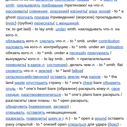
smth
.
предьявлять
требование
/претензию/ на что-л.
рассеивать
(
сомнения
,
опасения
)
изгонять
(
злых
духов
) - to * a
ghost
прогнать
призрак
/привидение/ (морское) прокладывать
(
курс
) (грубое)
переспать
(
с женщиной
;
тж. to get laid) - to lay smb.
under
smth. накладывать что-л. на
кого-л;
обязывать
кого-л.
сделать
что-л. - to * smb. under
contribution
наложить
на кого-л. контрибуцию - to * smb. under an
obligation
обязать кого-л. - to * smb. under a
necessity
принуждать
/
вынуждать/ кого-л. - to lay smb., smth. + прилагательное:
приводить
(
в какое-л
.
состояние
), делать чем-л. - to * smth. flat
сровнять
что-л. с
землей
- to * land
fallow
(
сельскохозяйственное
)
оставить
землю
под
паром
- to * the
land
waste
опустошить
страну - to * one's
chest
bare
обнажить
грудь
- to * one's heart bare (образное) раскрыть кому-л.
свое
сердце
,
разоткровенничаться
- to * one's plans bare раскрыть /
разгласить/ свои планы - to * open раскрыть;
обнаружить
(
намерения
,
заговор
) ;
открывать
,
оставлять
незащищенным;
разрезать
,
повредить
(
щеку и т
. п.) - to * open a
wound
оставить
рану открытой - to * oneself open
открыться
для удара (
бокс
) -