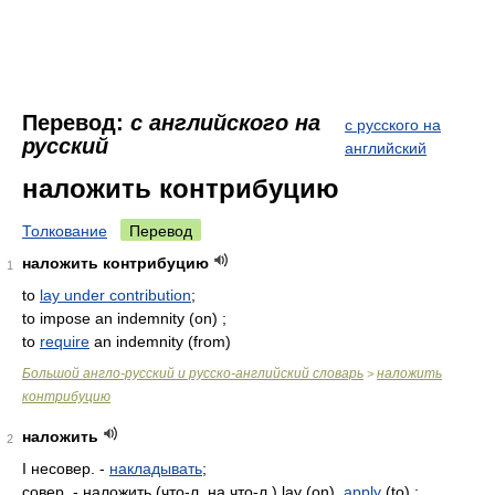
Перевод:
с английского на
с русского на
русский
английский
наложить контрибуцию
Толкование
Перевод
наложить контрибуцию
1
to
lay under contribution
;
to impose an indemnity (on) ;
to
require
an indemnity (from)
Большой англо-русский и русско-английский словарь
наложить
>
контрибуцию
наложить
2
I несовер. -
накладывать
;
совер. - наложить (что-л. на что-л.) lay (on),
apply
(to) ;