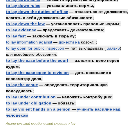
to lay down rules
— устанавливать нормы;
to lay down the duties of office
— отказаться от должности,
слагать с себя должностные обязанности;
to lay down the law
— устанавливать правовые нормы;
to lay evidence
— представить доказательства;
to lay fast
— заключать в тюрьму;
to lay information against
—
донести на
кого-л.
;
to lay open for public inspection
—
пат.
выкладывать
(
заявки
)
для всеобщего обозрения;
to lay the case before the court
— изложить дело перед
судом;
to lay the case open to revision
— дать основание к
пересмотру дела;
to lay the venue
— определять территориальную
подсудность;
to lay under contribution
— наложить контрибуцию;
to lay under obligation
— обязать;
to lay violent hands on a person
—
учинить насилие над
человеком
Англо-русский юридический словарь
lay
>