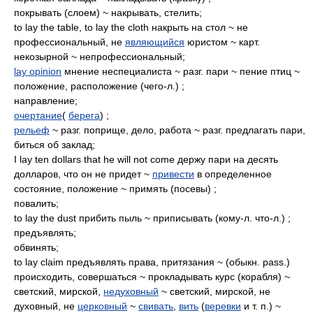
покрывать (слоем) ~ накрывать, стелить;
to lay the table, to lay the cloth накрыть на стол ~ не
профессиональный, не
являющийся
юристом ~ карт.
некозырной ~ непрофессиональный;
lay opinion
мнение неспециалиста ~ разг. пари ~ пение птиц ~
положение, расположение (чего-л.) ;
направление;
очертание
(
берега
) ;
рельеф
~ разг. поприще, дело, работа ~ разг. предлагать пари,
биться об заклад;
I lay ten dollars that he will not come держу пари на десять
долларов, что он не придет ~
привести
в определенное
состояние, положение ~ примять (посевы) ;
повалить;
to lay the dust прибить пыль ~ приписывать (кому-л. что-л.) ;
предъявлять;
обвинять;
to lay claim предъявлять права, притязания ~ (обыкн. pass.)
происходить, совершаться ~ прокладывать курс (корабля) ~
светский, мирской,
недуховный
~ светский, мирской, не
духовный, не
церковный
~
свивать
,
вить
(
веревки
и т. п.) ~