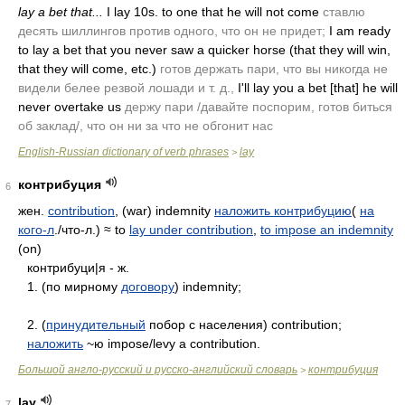
lay a bet that...
I lay 10s. to one that he will not come
ставлю
десять шиллингов против одного, что он не придет;
I am ready
to lay a bet that you never saw a quicker horse
(that they will win,
that they will come, etc.)
готов держать пари, что вы никогда не
видели белее резвой лошади и т. д.,
I'll lay you a bet [that] he will
never overtake us
держу пари /давайте поспорим, готов биться
об заклад/, что он ни за что не обгонит нас
English-Russian dictionary of verb phrases
lay
>
контрибуция
6
жен.
contribution
, (war) indemnity
наложить контрибуцию
(
на
кого-л
./что-л.) ≈ to
lay under contribution
,
to impose an indemnity
(on)
контрибуци|я - ж.
1. (по мирному
договору
) indemnity;
2. (
принудительный
побор с населения) contribution;
наложить
~ю impose/levy a contribution.
Большой англо-русский и русско-английский словарь
контрибуция
>
lay
7