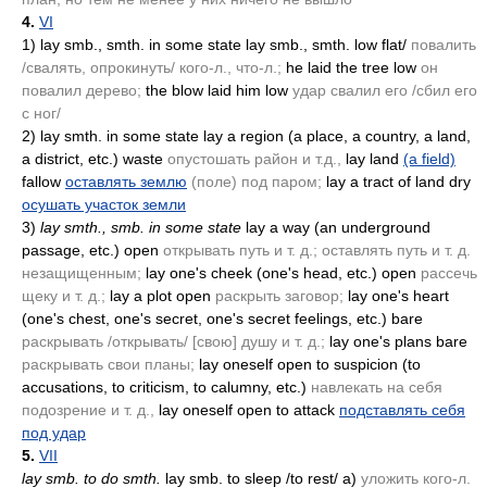
4.
VI
1)
lay smb., smth. in some state lay smb., smth. low flat/
повалить
/свалять, опрокинуть/ кого-л., что-л.;
he laid the tree low
он
повалил дерево;
the blow laid him low
удар свалил его /сбил его
с ног/
2)
lay smth. in some state lay a region
(a place, a country, a land,
a district, etc.)
waste
опустошать район и т.д.,
lay land
(a field)
fallow
оставлять землю
(поле)
под паром;
lay a tract of land dry
осушать участок земли
3)
lay smth., smb. in some state
lay a way
(an underground
passage, etc.)
open
открывать путь и т. д.; оставлять путь и т. д.
незащищенным;
lay one's cheek
(one's head, etc.)
open
рассечь
щеку и т. д.;
lay a plot open
раскрыть заговор;
lay one's heart
(one's chest, one's secret, one's secret feelings, etc.)
bare
раскрывать /открывать/ [свою] душу и т. д.;
lay one's plans bare
раскрывать свои планы;
lay oneself open to suspicion
(to
accusations, to criticism, to calumny, etc.)
навлекать на себя
подозрение и т. д.,
lay oneself open to attack
подставлять себя
под удар
5.
VII
lay smb. to do smth.
lay smb. to sleep /to rest/ a)
уложить кого-л.