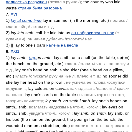
полностью разрушен
(лежал в руинах)
; the country was laid
waste
страна была разорена
7.
XVI
1)
lay at some time
lay in summer
(in the morning, etc.)
нестись /
класть яйца/ летом и т. д.
2)
lay into smb.
coll. he laid into us
он набросился на нас
(с
кулаками)
,
он начал дубасить /колотить/ нас
3)
|| lay to one's oars
налечь на весла
8.
XXI1
1)
lay smth.
(up)
on smth.
lay smth. on a shelf
(on the table, up(on)
the bench, on the ground, etc.)
класть /ставить/ что-л. на полку и
т. д.,
lay one's hand on smb.'s shoulder
(one's head on a pillow,
etc.)
класть /опускать/ руку на чье л. плечо и т. д.:
no sooner did
she lay her head on the pillow...
не успела ее голова коснуться
подушки...;
lay colours on canvas
накладывать /наносить/ краски
на холст;
lay one's cards on the table
выложить карты на стол,
говорить начистоту;
lay smth. on smth.! smb.
lay one's hopes on
smth., smb.
возлагать надежды на что-л., кого-л.;
lay eyes on
smth., smb.
увидеть что-л., кого-л.;
lay smb. on smth.
lay smb. on
his bed
(the man on the ground, the poor girl on the bench, the
wounded man on a stretcher, etc.)
положить кого-л. на кровать и
т. д.,
I laid myself upon the bed
я улегся на кровать /разлегся на