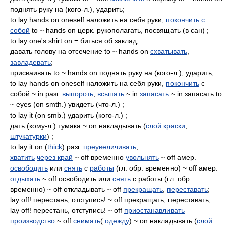
поднять руку на (кого-л.), ударить;
to lay hands on oneself наложить на себя руки,
покончить с
собой
to ~ hands on церк. рукополагать, посвящать (в сан) ;
to lay one's shirt on = биться об заклад;
давать голову на отсечение to ~ hands on
схватывать
,
завладевать
;
присваивать to ~ hands on поднять руку на (кого-л.), ударить;
to lay hands on oneself наложить на себя руки,
покончить
с
собой ~ in разг.
выпороть
,
всыпать
~ in
запасать
~ in запасать to
~ eyes (on smth.) увидеть (что-л.) ;
to lay it (on smb.) ударить (кого-л.) ;
дать (кому-л.) тумака ~ on накладывать (
слой краски
,
штукатурки
) ;
to lay it on (
thick
) разг.
преувеличивать
;
хватить
через край
~ off временно
увольнять
~ off амер.
освободить
или
снять
с
работы
(гл. обр. временно) ~ off амер.
отдыхать
~ off освободить или
снять
с работы (гл. обр.
временно) ~ off откладывать ~ off
прекращать
,
переставать
;
lay off! перестань, отступись! ~ off прекращать, переставать;
lay off! перестань, отступись! ~ off
приостанавливать
производство
~ off
снимать
(
одежду
) ~ on накладывать (
слой