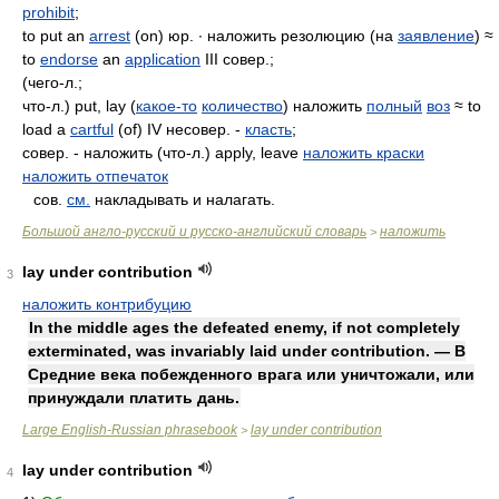
prohibit
;
to put an
arrest
(on) юр. ∙ наложить резолюцию (на
заявление
) ≈
to
endorse
an
application
III совер.;
(чего-л.;
что-л.) put, lay (
какое-то
количество
) наложить
полный
воз
≈ to
load a
cartful
(of) IV несовер. -
класть
;
совер. - наложить (что-л.) apply, leave
наложить краски
наложить отпечаток
сов.
см.
накладывать и налагать.
Большой англо-русский и русско-английский словарь
наложить
>
lay under contribution
3
наложить контрибуцию
In the middle ages the defeated enemy, if not completely
exterminated, was invariably laid under contribution. — В
Средние века побежденного врага или уничтожали, или
принуждали платить дань.
Large English-Russian phrasebook
lay under contribution
>
lay under contribution
4