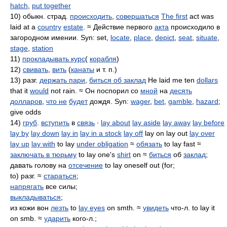
hatch
,
put together
10) обыкн. страд.
происходить
,
совершаться
The first
act was
laid at a
country
estate
. ≈ Действие первого
акта
происходило в
загородном имении. Syn: set,
locate
,
place
,
depict
,
seat
,
situate
,
stage
,
station
11)
прокладывать курс
(
корабля
)
12)
свивать
,
вить
(
канаты
и т. п.)
13) разг.
держать пари
,
биться об заклад
He laid me ten
dollars
that it
would
not rain. ≈ Он поспорил со
мной
на
десять
долларов
,
что не
будет
дождя. Syn:
wager
,
bet
,
gamble
,
hazard
;
give odds
14)
груб
.
вступить
в
связь
∙
lay about
lay aside
lay away
lay before
lay by
lay down
lay in
lay in a stock
lay off
lay on lay out
lay over
lay up
lay with
to lay
under obligation
≈
обязать
to lay fast ≈
заключать в тюрьму
to lay one's
shirt
on ≈
биться
об
заклад
;
давать голову на
отсечение
to lay oneself out (for;
to) разг. ≈
стараться
;
напрягать
все силы;
выкладываться
;
из кожи вон
лезть
to
lay eyes
on smth. ≈
увидеть
что-л. to lay it
on smb. ≈
ударить
кого-л.;