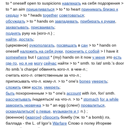
to * oneself open to suspicions
навлекать
на себя подозрения >
to * an aim
прицеливаться
> to * to heart
принимать близко к
сердцу
> to * heads
together
советоваться
;
обсуждать
> to * hands on
завладевать
,
прибирать к рукам
,
захватывать
,
присваивать
;
поднять
руку на (кого-л.) ;
найти
,
достать
;
(церковное)
рукополагать
,
посвящать
в
сан
> to * hands on
oneself
наложить на себя руки
,
покончить с собой
> I have it
somewhere
but I
cannot
* (my) hands on it now
у меня
это
есть
где-то
,
но я не
могу
сейчас
найти > to * smth. to /at/ smb.'s door
/to smb.'s charge/ обвинять кого-л. в чем-л.;
считать кого-л. ответственным за что-л.;
приписывать что-л. кому-л. > to * one's
bones
умереть
;
сложить
свои
кости
,
умереть
;
быть
похороненным > to * one's
account
with /on, for/ smth.
рассчитывать
/надеяться/ на что-л. > to *
stomach
for a while
заморить червячка
> to * an egg (сленг)
провалиться
,
оскандалиться
(
о певце
,
музыканте и т
. п.) ;
(военное) (
жаргон
)
сбросить
бомбу (тж. to * a bomb) лэ,
баллада - the L. of Igor's
Warfare
Слово о полку Игореве