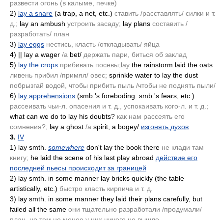
развести огонь
(в калыме, печке)
2)
lay a snare
(a trap, a net, etc.)
ставить /расставлять/ силки и т.
д.;
lay an ambush
устроить засаду;
lay plans
составить /
разработать/ план
3)
lay eggs
нестись, класть /откладывать/ яйца
4)
|| lay a wager
/а
bet/
держать пари, биться об заклад
5)
lay the crops
прибивать посевы;lay
the rainstorm laid the oats
ливень прибил /примял/ овес;
sprinkle water to lay the dust
побрызгай водой, чтобы прибить пыль /чтобы не поднять пыли/
6)
lay apprehensions
(smb.'s foreboding. smb.'s fears, etc.)
рассеивать чьи-л. опасения и т. д., успокаивать кого-л. и т. д.;
what can we do to lay his doubts?
как нам рассеять его
сомнения?;
lay a ghost
/а
spirit, a bogey/
изгонять духов
3.
IV
1)
lay smth.
somewhere
don't lay the book there
не клади там
книгу;
he laid the scene of his last play abroad
действие его
последней пьесы происходит за границей
2)
lay smth. in some manner lay bricks quickly
(the table
artistically, etc.)
быстро класть кирпича и т. д.
3)
lay smth. in some manner they laid their plans carefully, but
failed all the same
они тщательно разработали /продумали/
план, но тем не менее у них ничего не вышло