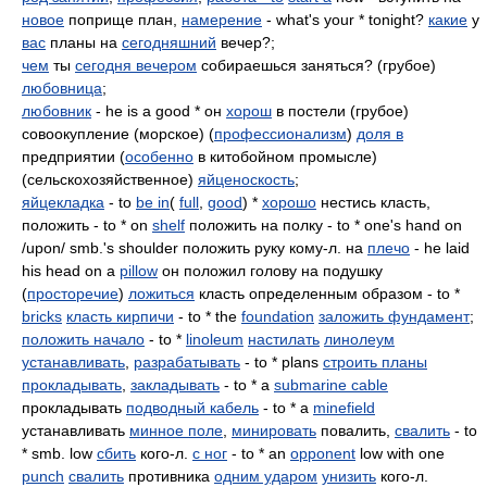
новое
поприще план,
намерение
- what's your * tonight?
какие
у
вас
планы на
сегодняшний
вечер?;
чем
ты
сегодня вечером
собираешься заняться? (грубое)
любовница
;
любовник
- he is a good * он
хорош
в постели (грубое)
совоокупление (морское) (
профессионализм
)
доля в
предприятии (
особенно
в китобойном промысле)
(сельскохозяйственное)
яйценоскость
;
яйцекладка
- to
be in
(
full
,
good
) *
хорошо
нестись класть,
положить - to * on
shelf
положить на полку - to * one's hand on
/upon/ smb.'s shoulder положить руку кому-л. на
плечо
- he laid
his head on a
pillow
он положил голову на подушку
(
просторечие
)
ложиться
класть определенным образом - to *
bricks
класть кирпичи
- to * the
foundation
заложить фундамент
;
положить начало
- to *
linoleum
настилать
линолеум
устанавливать
,
разрабатывать
- to * plans
строить планы
прокладывать
,
закладывать
- to * a
submarine cable
прокладывать
подводный кабель
- to * a
minefield
устанавливать
минное поле
,
минировать
повалить,
свалить
- to
* smb. low
сбить
кого-л.
с ног
- to * an
opponent
low with one
punch
свалить
противника
одним ударом
унизить
кого-л.