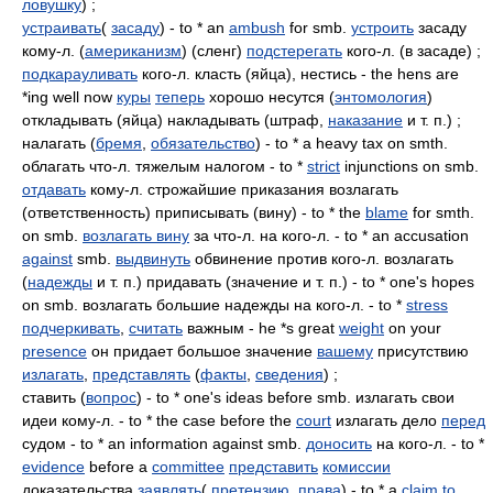
ловушку
) ;
устраивать
(
засаду
) - to * an
ambush
for smb.
устроить
засаду
кому-л. (
американизм
) (сленг)
подстерегать
кого-л. (в засаде) ;
подкарауливать
кого-л. класть (яйца), нестись - the hens are
*ing well now
куры
теперь
хорошо несутся (
энтомология
)
откладывать (яйца) накладывать (штраф,
наказание
и т. п.) ;
налагать (
бремя
,
обязательство
) - to * a heavy tax on smth.
облагать что-л. тяжелым налогом - to *
strict
injunctions on smb.
отдавать
кому-л. строжайшие приказания возлагать
(ответственность) приписывать (вину) - to * the
blame
for smth.
on smb.
возлагать вину
за что-л. на кого-л. - to * an accusation
against
smb.
выдвинуть
обвинение против кого-л. возлагать
(
надежды
и т. п.) придавать (значение и т. п.) - to * one's hopes
on smb. возлагать большие надежды на кого-л. - to *
stress
подчеркивать
,
считать
важным - he *s great
weight
on your
presence
он придает большое значение
вашему
присутствию
излагать
,
представлять
(
факты
,
сведения
) ;
ставить (
вопрос
) - to * one's ideas before smb. излагать свои
идеи кому-л. - to * the case before the
court
излагать дело
перед
судом - to * an information against smb.
доносить
на кого-л. - to *
evidence
before a
committee
представить
комиссии
доказательства
заявлять
(
претензию
,
права
) - to * a
claim
to