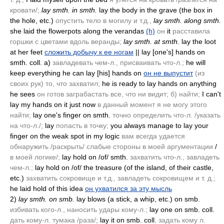
кровати/;
lay smth. in smth.
lay the body in the grave
(the box in
the hole, etc.)
опустить тело в могилу и т.д.,
lay smth. along smth.
she laid the flowerpots along the verandas
(h)
он
it
расставила
горшки с цветами вдоль веранды;
lay smth. at smth.
lay the loot
at her feet
сложить добычу к ее ногам
|| lay [one's] hands on
smth. coll. a)
завладевать чем-л., присваивать что-л.;
he will
keep everything he can lay [his] hands on
он не выпустит
(из
своих рук)
то, что захватил;
he is ready to lay hands on anything
he sees
он готов заграбастать все, что ни видит; б) найти;
I can't
lay my hands on it just now
в данный момент я не могу этого
найти;
lay one's finger on smth.
точно определить что-л. /указать
на что-л./;
lay
попасть в точку;
you always manage to lay your
finger on the weak spot in my logic
вам всегда удается
обнаружить /раскрыть/ слабые стороны в моей аргументации
/
в моей логике/;
lay hold on /of/ smth.
захватить что-л., завладеть
чем-л.;
lay hold on /of/ the treasure
(of the island, of their castle,
etc.)
захватить сокровище и т.д., завладеть сокровищем и т. д.;
he laid hold of this idea
он ухватился за эту мысль
2)
lay smth. on smb.
lay blows
(a stick, a whip, etc.)
on smb.
избивать кого-л., наносить удары кому-л.;
lay one on smb. coll.
дать кому-л. тумака /раза/;
lay it on smb. coll.
задать кому л.