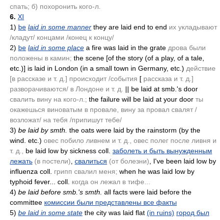
спать; б) похоронить кого-л.
6.
XI
1)
be
laid in some manner
they are laid end to end
их укладывают
/кладут/ концами /конец к концу/
2)
be
laid in some place
a fire was laid in the grate
дрова были
положены в камин;
the scene [of the story
(of a play, of a tale,
etc.)
] is laid in London
(in a small town in Germany, etc.)
действие
[в рассказе и т. д.] происходит /события
[
рассказа и т. д.]
разворачиваются/ в Лондоне и т. д.
|| be laid at smb.'s door
свалить вину на кого-л.;
the failure will be laid at your door
ты
окажешься виноватым в провале, вину за провал свалят /
возложат/ на тебя /припишут тебе/
3)
be laid by smth.
the oats were laid by the rainstorm
(by the
wind. etc.)
овес побило ливнем и т. д., овес полег после ливня и
т. д.,
be laid low by sickness coll.
заболеть и быть вынужденным
лежать
(в постели)
,
свалиться
(от болезни)
, I've been laid low by
influenza coll.
грипп свалил меня;
when he was laid low by
typhoid fever... coll.
когда он лежал в тифе...
4)
be laid before smb.'s smth.
all facts were laid before the
committee
комиссии были представлены все факты
5)
be laid in some state
the city was laid flat
(in ruins)
город был