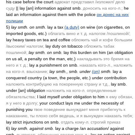
his case before the court
адвокат представил /изложил/ дело
суду
|| lay [an] information against smb.
доносить на кого-л.;
he
laid an information against them with the police
он донес на них
полиции
5)
lay smth. on smth.
lay a tax
(a duty)
on wine
(on cigarettes, on
imported goods, etc.)
облагать вино и т. д. налогом /пошлиной/;
lay heavy taxes on tea and coffee
обложить чай и кофе большим
/высоким/ налогом;
lay duty on tobacco
обложить табак
пошлиной;
lay smth. on smb.
lay this burden on him
(an obligation
on us all, a penalty on the man, etc.)
накладывать это бремя на
него и т. д.;
lay a punishment on smb.
наказать кого-л., наложить
на кого-л. взыскание;
lay smth., smb. under
(on)
smth.
lay a
conquered country
(a town, the people, etc.)
under contribution
наложить контрибуцию на покоренную страну и т.д.,
lay smb.
under [an] obligation
наложить на кого-л. определенные
обязательства;
I laid myself under obligation to him
я ему обязан,
я у него в долгу;
your conduct lays me under the necessity of
punishing you
твое поведение вынуждает меня прибегнуть к
наказанию, ты плохо себя ведешь, и я вынужден наказать тебя;
lay strict injunctions on smb.
отдать кому-л. строгий приказ
6)
lay smth. against smb.
lay a charge /an accusation/ against
smb.
выдвигать обвинение против кого-л.;
lay an action against