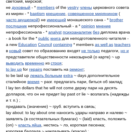
светский, мирской;
не
духовный
- *
members
of the
vestry
члены
церковного совета
из мирян - *
baptism
крещение
,
совершенное мирянином
(
часто акушеркой
) не
имеющий
монашеского сана - *
brother
послушник
непрофессиональный - a *
opinion
мнение
непрофессионала - *
analyst
психоаналитик
без
диплома врача
- a book for the *
public
книга
для неподготовленного читателя -
a new
Education
Council
containing
* members
as well as
teachers
в
новый
совет по образованию входят
не только
педагоги,
но и
представители общественности некозырной (о карте) ~ up
выводить
временно
из
строя
;
to lay up
for
repairs
поставить на
ремонт
;
to be laid up
лежать больным
extra
~ days дополнительное
сталийное
время
~ разг. предлагать пари, биться об заклад;
I lay ten dollars that he will not come держу пари на десять
долларов, что он не придет lay past от lie ~ возлагать (надежды
и т. п.) ;
придавать (значение) ~ груб. вступить в связь;
lay about: to lay about one наносить удары направо и налево ~
заявлять (в состязательных бумагах) ~ (laid) класть, положить
(on) ~
класть яйца
, нестись ~ лэ, короткая песенка;
короткая баллада ~ накладывать (краску) ;