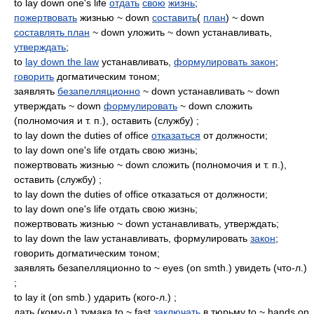
to lay down one's life
отдать
свою
жизнь
;
пожертвовать
жизнью ~ down
составить
(
план
) ~ down
составлять план
~ down уложить ~ down устанавливать,
утверждать
;
to
lay down the law
устанавливать,
формулировать закон
;
говорить
догматическим тоном;
заявлять
безапелляционно
~ down устанавливать ~ down
утверждать ~ down
формулировать
~ down сложить
(полномочия и т. п.), оставить (службу) ;
to lay down the duties of office
отказаться
от должности;
to lay down one's life отдать свою жизнь;
пожертвовать жизнью ~ down сложить (полномочия и т. п.),
оставить (службу) ;
to lay down the duties of office отказаться от должности;
to lay down one's life отдать свою жизнь;
пожертвовать жизнью ~ down устанавливать, утверждать;
to lay down the law устанавливать, формулировать
закон
;
говорить догматическим тоном;
заявлять безапелляционно to ~ eyes (on smth.) увидеть (что-л.)
;
to lay it (on smb.) ударить (кого-л.) ;
дать (кому-л.) тумака to ~ fast
заключать
в тюрьму to ~ hands on