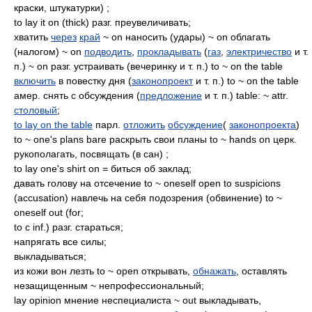
краски, штукатурки) ;
to lay it on (thick) разг. преувеличивать;
хватить
через
край
~ on наносить (удары) ~ on облагать
(налогом) ~ on
подводить
,
прокладывать
(
газ
,
электричество
и т.
п.) ~ on разг. устраивать (вечеринку и т. п.) to ~ on the table
включить
в повестку дня (
законопроект
и т. п.) to ~ on the table
амер. снять с обсуждения (
предложение
и т. п.) table: ~ attr.
столовый
;
to lay on the table
парл.
отложить
обсуждение
(
законопроекта
)
to ~ one's plans bare раскрыть свои планы to ~ hands on церк.
рукополагать, посвящать (в сан) ;
to lay one's shirt on = биться об заклад;
давать голову на отсечение to ~ oneself open to suspicions
(accusation) навлечь на себя подозрения (обвинение) to ~
oneself out (for;
to c inf.) разг. стараться;
напрягать все силы;
выкладываться;
из кожи вон лезть to ~ open открывать,
обнажать
, оставлять
незащищенным ~ непрофессиональный;
lay opinion мнение неспециалиста ~ out выкладывать,