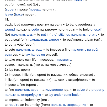
put (on, over), set (to) ;
(
super
) impose (
поверх
чего-л.) ;
leave
(
trace
) перен.;
fill;
pack, load наложить повязку на рану ≈ to bandage/dress a
wound
наложить
себе
на тарелку чего-л.разг. ≈ to help
oneself
(to)
наложить швы
≈ to
put in
(
the
)
stitches
наложить печать
≈ to
put a seal (on)
накладывать запрет
≈ to put/impose a ban (on) ;
to put a veto (upon) ;
to veto
наложить штраф
≈ to impose a fine
наложить на себя
руки
уст. ≈ to
lay hands on
oneself;
to take one's own life II несовер. -
налагать
;
совер. - наложить (что-л. на кого-л./что-л.)
1) lay (on, upon)
2) impose, inflict (on, upon) (о взыскании, обязательстве) ;
inflict (on, upon) (о наказании) наложить штраф/пеню ≈ to
impose a fine (upon) ;
to fine
наложить арест
на
имущество
юр. ≈ to
seize
the
property
наложить контрибуцию
≈ to
lay under contribution
;
to impose an indemnity (on) ;
to
require
an indemnity (from)
наложить запрещение
≈ to