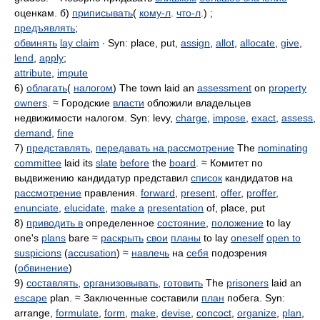
оценкам. б)
приписывать
(
кому-л
.
что-л
.) ;
предъявлять
;
обвинять
lay claim
∙ Syn: place, put,
assign
,
allot
,
allocate
,
give
,
lend
,
apply
;
attribute
,
impute
6)
облагать
(
налогом
) The town laid an
assessment
on
property
owners
. ≈ Городские
власти
обложили владельцев
недвижимости налогом. Syn: levy,
charge
,
impose
,
exact
,
assess
,
demand
,
fine
7)
представлять
,
передавать на рассмотрение
The
nominating
committee
laid its
slate
before
the
board
. ≈ Комитет по
выдвижению кандидатур представил
список
кандидатов на
рассмотрение
правления.
forward
,
present
,
offer
,
proffer
,
enunciate
,
elucidate
,
make a
presentation
of, place, put
8)
приводить в
определенное
состояние
,
положение
to lay
one's
plans
bare ≈
раскрыть
свои
планы
to lay
oneself
open to
suspicions
(
accusation
) ≈
навлечь
на
себя
подозрения
(
обвинение
)
9)
составлять
,
организовывать
,
готовить
The
prisoners
laid an
escape
plan. ≈ Заключенные составили
план
побега. Syn:
arrange,
formulate
,
form
,
make
,
devise
,
concoct
,
organize
,
plan
,