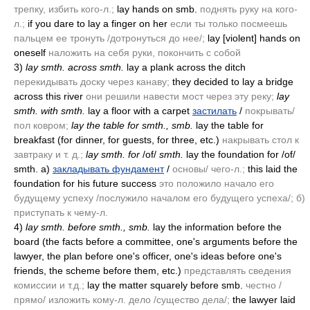
трепку, избить кого-л.;
lay hands on smb.
поднять руку на кого-
л.;
if you dare to lay a finger on her
если ты только посмеешь
пальцем ее тронуть /дотронуться до нее/;
lay [violent] hands on
oneself
наложить на себя руки, покончить с собой
3)
lay smth. across smth.
lay a plank across the ditch
перекидывать доску через канаву;
they decided to lay a bridge
across this river
они решили навести мост через эту реку;
lay
smth. with smth.
lay a floor with a carpet
застилать
/
покрывать/
пол ковром;
lay the table for smth., smb.
lay the table for
breakfast
(for dinner, for guests, for three, etc.)
накрывать стол к
завтраку и т. д.;
lay smth. for
/of/
smth.
lay the foundation for /of/
smth. a)
закладывать фундамент
/
основы/ чего-л.;
this laid the
foundation for his future success
это положило начало его
будущему успеху /послужило началом его будущего успеха/; б)
приступать к чему-л.
4)
lay smth. before smth., smb.
lay the information before the
board
(the facts before a committee, one's arguments before the
lawyer, the plan before one's officer, one's ideas before one's
friends, the scheme before them, etc.)
представлять сведения
комиссии и т.д.;
lay the matter squarely before smb.
честно /
прямо/ изложить кому-л. дело /существо дела/;
the lawyer laid