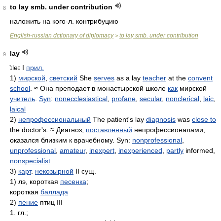
to lay smb. under contribution
8
наложить на кого-л. контрибуцию
English-russian dctionary of diplomacy
to lay smb. under contribution
>
lay
9
̈ɪleɪ
I
прил.
1)
мирской
,
светский
She
serves
as a lay
teacher
at the
convent
school
. ≈ Она преподает в монастырской школе
как
мирской
учитель
.
Syn
:
nonecclesiastical
,
profane
,
secular
,
nonclerical
,
laic
,
laical
2)
непрофессиональный
The patient's lay
diagnosis
was
close to
the doctor's. ≈ Диагноз,
поставленный
непрофессионалами,
оказался близким к врачебному. Syn:
nonprofessional
,
unprofessional
,
amateur
,
inexpert
,
inexperienced
,
partly
informed,
nonspecialist
3)
карт
.
некозырной
II сущ.
1) лэ, короткая
песенка
;
короткая
баллада
2)
пение
птиц III
1. гл.;