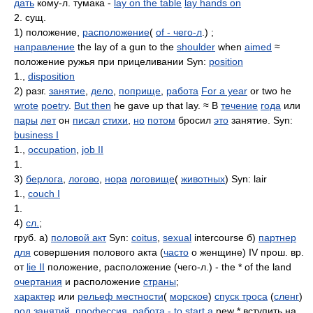
дать
кому-л. тумака -
lay on the table
lay hands on
2. сущ.
1) положение,
расположение
(
of - чего-л
.) ;
направление
the lay of a gun to the
shoulder
when
aimed
≈
положение ружья при прицеливании Syn:
position
1.,
disposition
2) разг.
занятие
,
дело
,
поприще
,
работа
For a year
or two he
wrote
poetry
.
But then
he gave up that lay. ≈ В
течение
года
или
пары
лет
он
писал
стихи
,
но
потом
бросил
это
занятие. Syn:
business I
1.,
occupation
,
job II
1.
3)
берлога
,
логово
,
нора
логовище
(
животных
) Syn: lair
1.,
couch I
1.
4)
сл.
;
груб. а)
половой акт
Syn:
coitus
,
sexual
intercourse б)
партнер
для
совершения полового акта (
часто
о женщине) IV прош. вр.
от
lie II
положение, расположение (чего-л.) - the * of the land
очертания
и расположение
страны
;
характер
или
рельеф местности
(
морское
)
спуск троса
(
сленг
)
род занятий
,
профессия
,
работа - to
start a
new * вступить на