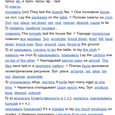
прош.
вр.
и прич. прош. вр. - laid
1)
класть
;
положить
(on) They laid the
boards
flat. ≈ Они положили
доски
на пол. Lay the
packages
on the
table
. ≈ Положи пакеты на
стол
.
Syn
:
put
,
place
,
set down
,
set
,
rest
,
repose
,
deposit
,
cause
to lie
2)
примять
,
прибить
(
посевы
) ;
повалить
The
tornado
laid the house flat. ≈ Торнадо
полностью
повалил
все
деревья
.
Syn
:
prostrate
,
knock down
,
level
,
fell
,
beat
down
,
knock over
,
floor
,
ground
,
raze
,
throw to
the ground
3) а)
накрывать
,
стелить
to lay
the table, to lay
the cloth
≈
накрыть
на стол б)
накладывать
,
покрывать
Lay the
cartons
one
on top of
the other
. ≈ Накладывай
картон
один
на
другой
.
The
tiles
were laid in a
geometric
pattern
. ≈ Плитка
была
выложена
геометрическим рисунком. Syn: place,
arrange
,
set
,
align
,
lay
out
,
dispose
,
assemble
4)
откладывать
яйца,
нестись
A
turtle
lays many eggs
at one
time
. ≈ Черепаха откладывает
сразу
много
яиц. Syn:
produce
,
bear
,
deposit
,
oviposit
5) а)
возлагать
(
ответственность
и т. п.
),
налагать
,
накладывать
(
штраф
и т. п.) ;
придавать
(
значение
) It's a
mistake
to lay
too much
emphasis
on
grades. ≈ Неверно придавать
слишком
большое значение