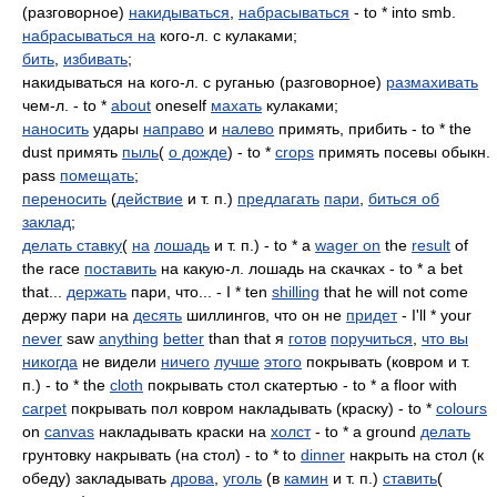
(разговорное)
накидываться
,
набрасываться
- to * into smb.
набрасываться на
кого-л. с кулаками;
бить
,
избивать
;
накидываться на кого-л. с руганью (разговорное)
размахивать
чем-л. - to *
about
oneself
махать
кулаками;
наносить
удары
направо
и
налево
примять, прибить - to * the
dust примять
пыль
(
о дожде
) - to *
crops
примять посевы обыкн.
pass
помещать
;
переносить
(
действие
и т. п.)
предлагать
пари
,
биться об
заклад
;
делать ставку
(
на
лошадь
и т. п.) - to * a
wager on
the
result
of
the race
поставить
на какую-л. лошадь на скачках - to * a bet
that...
держать
пари, что... - I * ten
shilling
that he will not come
держу пари на
десять
шиллингов, что он не
придет
- I'll * your
never
saw
anything
better
than that я
готов
поручиться
,
что вы
никогда
не видели
ничего
лучше
этого
покрывать (ковром и т.
п.) - to * the
cloth
покрывать стол скатертью - to * a floor with
carpet
покрывать пол ковром накладывать (краску) - to *
colours
on
canvas
накладывать краски на
холст
- to * a ground
делать
грунтовку накрывать (на стол) - to * to
dinner
накрыть на стол (к
обеду) закладывать
дрова
,
уголь
(в
камин
и т. п.)
ставить
(