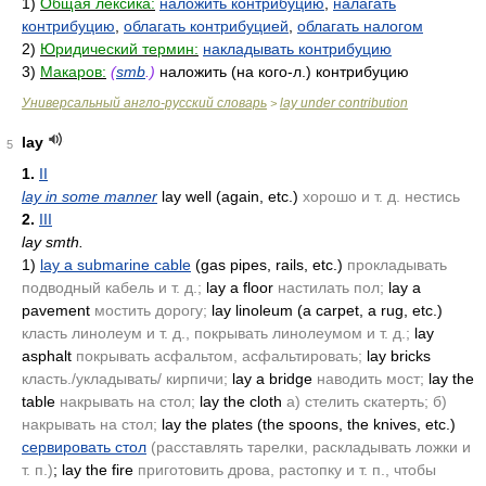
1)
Общая лексика:
наложить контрибуцию
,
налагать
контрибуцию
,
облагать контрибуцией
,
облагать налогом
2)
Юридический термин:
накладывать контрибуцию
3)
Макаров:
(
smb
.)
наложить (на кого-л.) контрибуцию
Универсальный англо-русский словарь
lay under contribution
>
lay
5
1.
II
lay in some manner
lay well
(again, etc.)
хорошо и т. д. нестись
2.
III
lay smth.
1)
lay a submarine cable
(gas pipes, rails, etc.)
прокладывать
подводный кабель и т. д.;
lay a floor
настилать пол;
lay a
pavement
мостить дорогу;
lay linoleum
(a carpet, a rug, etc.)
класть линолеум и т. д., покрывать линолеумом и т. д.;
lay
asphalt
покрывать асфальтом, асфальтировать;
lay bricks
класть./укладывать/ кирпичи;
lay a bridge
наводить мост;
lay the
table
накрывать на стол;
lay the cloth
а) стелить скатерть; б)
накрывать на стол;
lay the plates
(the spoons, the knives, etc.)
сервировать стол
(расставлять тарелки, раскладывать ложки и
т. п.)
; lay the fire
приготовить дрова, растопку и т. п., чтобы