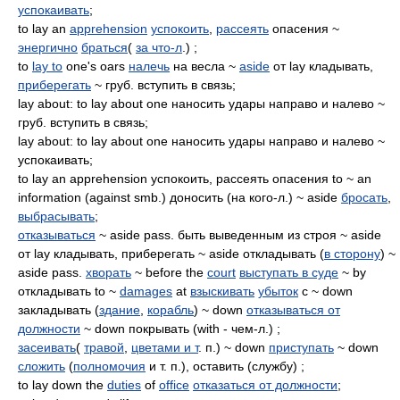
успокаивать
;
to lay an
apprehension
успокоить
,
рассеять
опасения ~
энергично
браться
(
за что-л
.) ;
to
lay to
one's oars
налечь
на весла ~
aside
от lay кладывать,
приберегать
~ груб. вступить в связь;
lay about: to lay about one наносить удары направо и налево ~
груб. вступить в связь;
lay about: to lay about one наносить удары направо и налево ~
успокаивать;
to lay an apprehension успокоить, рассеять опасения to ~ an
information (against smb.) доносить (на кого-л.) ~ aside
бросать
,
выбрасывать
;
отказываться
~ aside pass. быть выведенным из строя ~ aside
от lay кладывать, приберегать ~ aside откладывать (
в сторону
) ~
aside pass.
хворать
~ before the
court
выступать в суде
~ by
откладывать to ~
damages
at
взыскивать
убыток
с ~ down
закладывать (
здание
,
корабль
) ~ down
отказываться от
должности
~ down покрывать (with - чем-л.) ;
засеивать
(
травой
,
цветами и т
. п.) ~ down
приступать
~ down
сложить
(
полномочия
и т. п.), оставить (службу) ;
to lay down the
duties
of
office
отказаться от должности
;