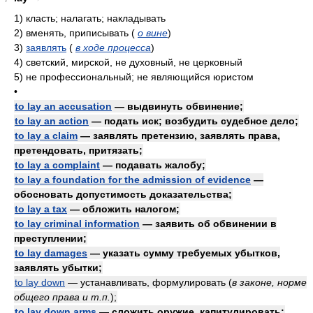
1)
класть; налагать; накладывать
2)
вменять, приписывать
(
о вине
)
3)
заявлять
(
в ходе процесса
)
4)
светский, мирской, не духовный, не церковный
5)
не профессиональный; не являющийся юристом
•
to lay an accusation
— выдвинуть обвинение;
to lay an action
— подать иск; возбудить судебное дело;
to lay a claim
— заявлять претензию, заявлять права,
претендовать, притязать;
to lay a complaint
— подавать жалобу;
to lay a foundation for the admission of evidence
—
обосновать допустимость доказательства;
to lay a tax
— обложить налогом;
to lay criminal information
— заявить об обвинении в
преступлении;
to lay damages
— указать сумму требуемых убытков,
заявлять убытки;
to lay down
— устанавливать, формулировать
(
в законе, норме
общего права и т.п.
)
;
to lay down arms
— сложить оружие, капитулировать;