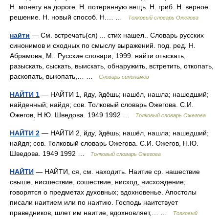
Н. монету на дороге. Н. потерянную вещь. Н. гриб. Н. верное
решение. Н. новый способ. Н.… …
Толковый словарь Ожегова
найти
— См. встречать(ся) ... стих нашел.. Словарь русских
синонимов и сходных по смыслу выражений. под. ред. Н.
Абрамова, М.: Русские словари, 1999. найти отыскать,
разыскать, сыскать, выискать, обнаружить, встретить, откопать,
раскопать, выкопать,… …
Словарь синонимов
НАЙТИ 1
— НАЙТИ 1, йду, йдёшь; нашёл, нашла; нашедший;
найденный; найдя; сов. Толковый словарь Ожегова. С.И.
Ожегов, Н.Ю. Шведова. 1949 1992 …
Толковый словарь Ожегова
НАЙТИ 2
— НАЙТИ 2, йду, йдёшь; нашёл, нашла; нашедший;
найдя; сов. Толковый словарь Ожегова. С.И. Ожегов, Н.Ю.
Шведова. 1949 1992 …
Толковый словарь Ожегова
НАЙТИ
— НАЙТИ, ся, см. находить. Наитие ср. нашествие
свыше, нисшествие, сошествие, нисход, нисхождение;
говорятся о предметах духовных; вдохновенье. Апостолы
писали наитием или по наитию. Господь наитствует
праведников, шлет им наитие, вдохновляет,… …
Толковый