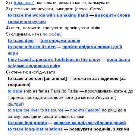
2)
(
trace over
)
; копіювати; знімати копію; калькувати
3)
ретельно виписувати, виводити
(
слова, букви
)
to trace the words with a shaking hand
—
виводити слова
тремтячою рукою
4)
cпeц.
намічати, трасувати; провішувати лінію
5)
слідувати, йти
(
по слідах
)
to trace deer
—
йти слідами оленя
to trace a fox to its den
—
пройти слідами лисиці до її
нори
they traced a person's footsteps in the snow
—
вони йшли
слідами людини на снігу
6)
стежити; висліджувати
to trace a person [an animal] — стежити за людиною [за
твариною]
to trace
smb
as far as Paris /to Paris/ — прослідкувати кого-н. до
Парижа; проходити взодовж чого-
л
з метою з'ясувати
(
напрям
)
to trace the river to its source
—
пройти
(
вгору
)
no річці до її
витоку; вислідити; знайти сліди, ознаки
to trace lost goods
—
напасти на слід загублених речей
to trace long-lost relations
— розшукати родичів, з якими