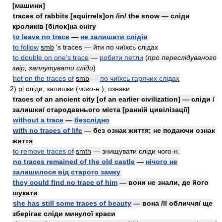
[машини]
traces of rabbits [squirrels]on /in/ the snow — сліди
кроликів [білок]на снігу
to leave no trace
—
не залишати слідів
to follow
smb
's traces — йти по чиїхсь слідах
to double on one's trace
—
робити петли
(
про переслідуваного
звір; заплутувати сліди
)
hot on the traces of
smb
—
по чиїхсь гарячих слідах
2)
pl
сліди, залишки
(
чого-н.
)
; ознаки
traces of an ancient city [of an earlier civilization] — сліди /
залишки/ стародавнього міста [ранній цивілізації]
without a trace
—
безслідно
with no traces of life
— без ознак життя; не подаючи ознак
життя
to remove traces of
smth
— знищувати сліди чого-н.
no traces remained of the old castle
—
нічого не
залишилося від старого замку
they could find no trace of him
— вони не знали, де його
шукати
she has still some traces of beauty
— вона /її обличчя/ ще
зберігає сліди минулої краси