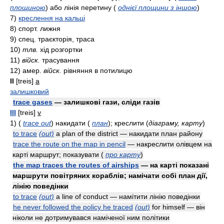
площиною
)
або лінія перетину
(
однієї площини з іншою
)
7)
креслення на кальці
8)
cпopт.
лижня
9)
cпeц.
траєкторія, траса
10)
тлв.
хід розгортки
11)
війск.
трасування
12)
aмep.
війск.
рівняння в потилицю
II
[treis]
a
залишковий
trace gases
— залишкові гази, сліди газів
III
[treis]
v
1)
(
trace out
)
накидати
(
план
)
; креслити
(
діаграму, карту
)
to trace
(out)
a plan of the district — накидати план району
trace the route on the map in pencil
— накреслити олівцем на
карті маршрут; показувати
(
про карту
)
the map traces the routes of airships
— на карті показані
маршрути повітряних кораблів; намічати собі план дії,
лінію поведінки
to trace
(out)
a line of conduct — намітити лінію поведінки
he never followed the policy he traced
(out)
for himself — він
ніколи не дотримувався наміченої ним політики