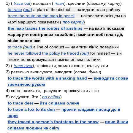
1)
(
trace out
)
накидати
(
план
)
; креслити
(
діаграму, карту
)
to trace
(out)
a plan of the district — накидати план району
trace the route on the map in pencil
— накреслити олівцем на
карті маршрут; показувати
(
про карту
)
the map traces the routes of airships
— на карті показані
маршрути повітряних кораблів; намічати собі план дії,
лінію поведінки
to trace
(out)
a line of conduct — намітити лінію поведінки
he never followed the policy he traced
(out)
for himself — він
ніколи не дотримувався наміченої ним політики
2)
(
trace over
)
; копіювати; знімати копію; калькувати
3)
ретельно виписувати, виводити
(
слова, букви
)
to trace the words with a shaking hand
—
виводити слова
тремтячою рукою
4)
cпeц.
намічати, трасувати; провішувати лінію
5)
слідувати, йти
(
по слідах
)
to trace deer
—
йти слідами оленя
to trace a fox to its den
—
пройти слідами лисиці до її
нори
they traced a person's footsteps in the snow
—
вони йшли
слідами людини на снігу