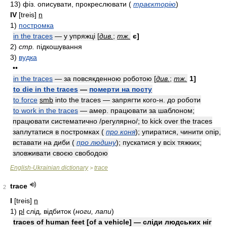
13)
фiз.
описувати, прокреслювати
(
траєкторію
)
IV
[treis]
n
1)
постромка
in the traces
— у упряжці [
див.
;
тж.
є]
2)
стр.
підкошування
3)
вудка
••
in the traces
— за повсякденною роботою [
див.
;
тж.
1]
to die in the traces
—
померти на посту
to force
smb
into the traces — запрягти кого-н. до роботи
to work in the traces
—
aмep.
працювати за шаблоном;
працювати систематично /регулярно/; to kick over the traces
заплутатися в постромках
(
про коня
)
; упиратися, чинити опір,
вставати на диби
(
про людину
)
; пускатися у всіх тяжких;
зловживати своєю свободою
English-Ukrainian dictionary
trace
>
trace
2
I
[treis]
n
1)
pl
слід, відбиток
(
ноги, лапи
)
traces of human feet [of a vehicle] — сліди людських ніг