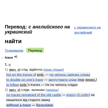
Перевод:
с английского на
с украинского на
украинский
английский
найти
Толкование
Перевод
trace
1
1.
n
1)
звич.
pl
слід, відбиток
(ноги тощо)
hot on the traces of
smb.
—
по чиїхось гарячих слідах
to double on one's trace
—
заплутувати сліди
(
тж
перен.
)
to follow
smb.
's traces — іти по чиїхось слідах
2)
звич.
pl
сліди, залишки
(чогось)
no traces remained of the old castle
—
нічого
(й сліду)
не
лишилося від старого замку
without a trace
—
безслідно