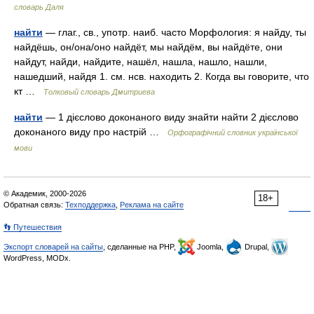
словарь Даля
найти
— глаг., св., употр. наиб. часто Морфология: я найду, ты
найдёшь, он/она/оно найдёт, мы найдём, вы найдёте, они
найдут, найди, найдите, нашёл, нашла, нашло, нашли,
нашедший, найдя 1. см. нсв. находить 2. Когда вы говорите, что
кт …
Толковый словарь Дмитриева
найти
— 1 дієслово доконаного виду знайти найти 2 дієслово
доконаного виду про настрій …
Орфографічний словник української
мови
© Академик, 2000-2026
18+
Обратная связь:
Техподдержка
,
Реклама на сайте
👣 Путешествия
Экспорт словарей на сайты
, сделанные на PHP,
Joomla,
Drupal,
WordPress, MODx.