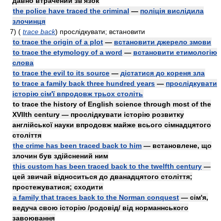
давно втрачений зв'язок
the police have traced the criminal
—
поліція вислідила
злочинця
7)
(
trace back
)
прослідкувати; встановити
to trace the origin of a plot
—
встановити джерело змови
to trace the etymology of a word
—
встановити етимологію
слова
to trace the evil to its source
—
дістатися до кореня зла
to trace a family back three hundred years
—
прослідкувати
історію сім'ї впродовж трьох століть
to trace the history of English science through most of the
XVIIth century — прослідкувати історію розвитку
англійської науки впродовж майже всього сімнадцятого
століття
the crime has been traced back to him
— встановлене, що
злочин був здійснений ним
this custom has been traced back to the twelfth century
—
цей звичай відноситься до дванадцятого століття;
простежуватися; сходити
a family that traces back to the Norman conquest
— сім'я,
ведуча свою історію /родовід/ від норманнського
завоювання