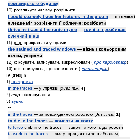
поміщицького будинку
10)
розглянути насилу, розрізнити
I could scarcely trace her features in the gloom
— в темноті
я ледве міг розрізнити її обличчя; розібрати
thrice he trace d the runic rhyme
—
тричі він розбирав
рунічний вірш
11)
p. p.
прикрашати узорами
the stained and traced windows
— вікна з кольоровим
склом, узорами
12)
фіксувати, записувати, викреслювати
(
про кардіограф
)
13)
фiз.
описувати, прокреслювати
(
траєкторію
)
IV
[treis]
n
1)
постромка
in the traces
— у упряжці [
див.
;
тж.
є]
2)
стр.
підкошування
3)
вудка
••
in the traces
— за повсякденною роботою [
див.
;
тж.
1]
to die in the traces
—
померти на посту
to force
smb
into the traces — запрягти кого-н. до роботи
to work in the traces
—
aмep.
працювати за шаблоном;