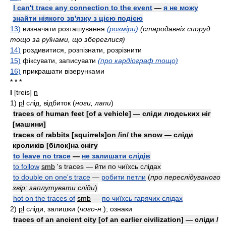
I can't trace any connection to the event
—
я не можу
знайти ніякого зв'язку з цією подією
13)
визначати розташування
(розміри)
(стародавніх споруд
тощо за руїнами, що збереглися)
14)
роздивитися, розпізнати, розрізнити
15)
фіксувати, записувати
(про кардіограф тощо)
16)
прикрашати візерунками
* * *
I
[treis]
n
1)
pl
слід, відбиток
(
ноги, лапи
)
traces of human feet [of a vehicle] — сліди людських ніг
[машини]
traces of rabbits [squirrels]on /in/ the snow — сліди
кроликів [білок]на снігу
to leave no trace
—
не залишати слідів
to follow
smb
's traces — йти по чиїхсь слідах
to double on one's trace
—
робити петли
(
про переслідуваного
звір; заплутувати сліди
)
hot on the traces of
smb
—
по чиїхсь гарячих слідах
2)
pl
сліди, залишки
(
чого-н.
)
; ознаки
traces of an ancient city [of an earlier civilization] — сліди /