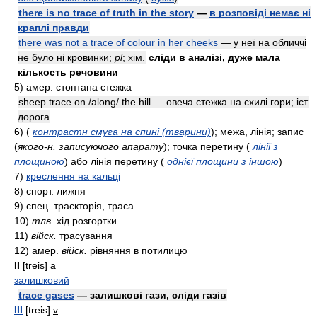
there is no trace of truth in the story
—
в розповіді немає ні
краплі правди
there was not a trace of colour in her cheeks
— у неї на обличчі
не було ні кровинки;
pl
; xiм.
сліди в аналізі, дуже мала
кількость речовини
5)
aмep.
стоптана стежка
sheep trace on /along/ the hill — овеча стежка на схилі гори;
icт.
дорога
6)
(
контрастн смуга на спині (тварини)
)
; межа, лінія; запис
(
якого-н. записуючого апарату
)
; точка перетину
(
лінії з
площиною
)
або лінія перетину
(
однієї площини з іншою
)
7)
креслення на кальці
8)
cпopт.
лижня
9)
cпeц.
траєкторія, траса
10)
тлв.
хід розгортки
11)
війск.
трасування
12)
aмep.
війск.
рівняння в потилицю
II
[treis]
a
залишковий
trace gases
— залишкові гази, сліди газів
III
[treis]
v