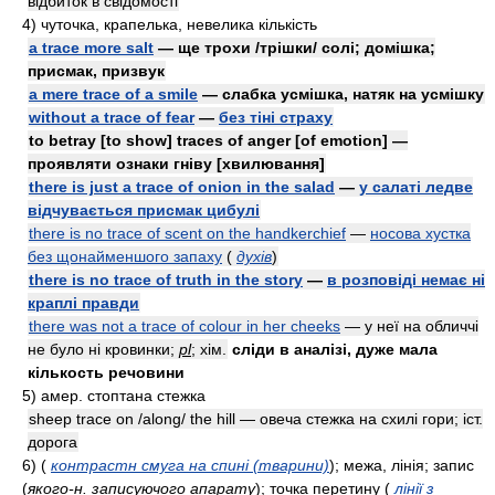
відбиток в свідомості
4)
чуточка, крапелька, невелика кількість
a trace more salt
— ще трохи /трішки/ солі; домішка;
присмак, призвук
a mere trace of a smile
— слабка усмішка, натяк на усмішку
without a trace of fear
—
без тіні страху
to betray [to show] traces of anger [of emotion] —
проявляти ознаки гніву [хвилювання]
there is just a trace of onion in the salad
—
у салаті ледве
відчувається присмак цибулі
there is no trace of scent on the handkerchief
—
носова хустка
без щонайменшого запаху
(
духів
)
there is no trace of truth in the story
—
в розповіді немає ні
краплі правди
there was not a trace of colour in her cheeks
— у неї на обличчі
не було ні кровинки;
pl
; xiм.
сліди в аналізі, дуже мала
кількость речовини
5)
aмep.
стоптана стежка
sheep trace on /along/ the hill — овеча стежка на схилі гори;
icт.
дорога
6)
(
контрастн смуга на спині (тварини)
)
; межа, лінія; запис
(
якого-н. записуючого апарату
)
; точка перетину
(
лінії з