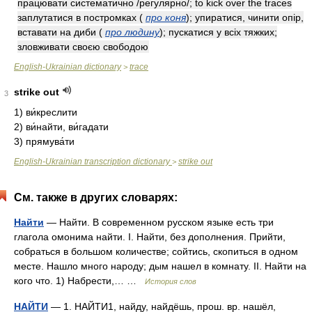
працювати систематично /регулярно/; to kick over the traces
заплутатися в постромках
(
про коня
)
; упиратися, чинити опір,
вставати на диби
(
про людину
)
; пускатися у всіх тяжких;
зловживати своєю свободою
English-Ukrainian dictionary
trace
>
strike out
3
1)
ви́креслити
2)
ви́найти, ви́гадати
3)
прямува́ти
English-Ukrainian transcription dictionary
strike out
>
См. также в других словарях:
Найти
— Найти. В современном русском языке есть три
глагола омонима найти. I. Найти, без дополнения. Прийти,
собраться в большом количестве; сойтись, скопиться в одном
месте. Нашло много народу; дым нашел в комнату. II. Найти на
кого что. 1) Набрести,… …
История слов
НАЙТИ
— 1. НАЙТИ1, найду, найдёшь, прош. вр. нашёл,