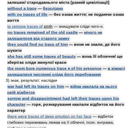
залишки/ стародавнього міста [ранній цивілізації]
without a trace
—
безслідно
with no traces of life
— без ознак життя; не подаючи ознак
життя
to remove traces of
smth
— знищувати сліди чого-н.
no traces remained of the old castle
—
нічого не
залишилося від старого замку
they could find no trace of him
— вони не знали, де його
шукати
she has still some traces of beauty
— вона /її обличчя/ ще
зберігає сліди минулої краси
the room bore numerous trace я of his presence
—
в кімнаті
залишалися численні сліди його перебування
3)
знак, результат; наслідки
war had left its traces on him
—
війна наклала на нього
свій відбиток
sorrow and disappointment had left their traces upon his
character
— горе, розчарування наклали відбиток на його
характер
there were traces of deep emotion on her face
— відбиток
глибоких переживань лежав на її обличчі;
пcиx.
енграма,