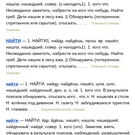
нашла; нашедший, совер. (к находить1). 1. кого что.
Неожиданно заметить, набрести на кого что нибудь. Найти
гриб. Дети нашли в лесу ежа. || Обнаружить (потерянное,
спрятанное или скрытое), отыскать.… …
Толковый словарь
Ушакова
НАЙТИ
— 1. НАЙТИ1, найду, найдёшь, прош. вр. нашёл,
нашла; нашедший, совер. (к находить1). 1. кого что.
Неожиданно заметить, набрести на кого что нибудь. Найти
гриб. Дети нашли в лесу ежа. || Обнаружить (потерянное,
спрятанное или скрытое), отыскать.… …
Толковый словарь
Ушакова
найти
— 1. НАЙТИ, найду, найдёшь; нашёл, шла, шло;
нашедший; найденный; ден, а, о; св. 1. кого что. В результате
поисков обнаружить, отыскать кого , что л. Н. кошелёк в столе.
Н. котёнка под диваном. Н. газету. Н. заблудившихся туристов.
Н. глазами… …
Энциклопедический словарь
найти
— НАЙТИ, йду, йдёшь; нашёл, нашла; нашедший;
найденный; найдя; совер. 1. кого (что). Заметив, взять;
обнаружить в результате поисков, наблюдений, размышлений.