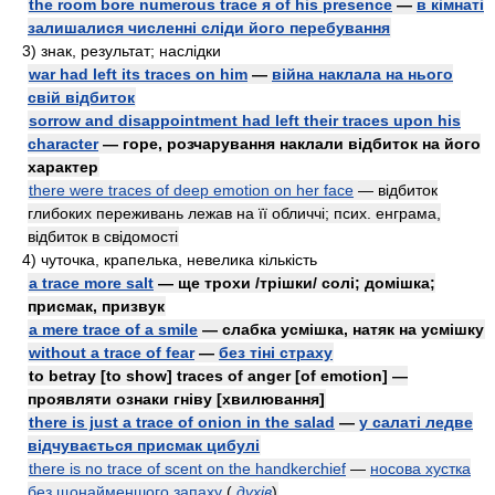
the room bore numerous trace я of his presence
—
в кімнаті
залишалися численні сліди його перебування
3)
знак, результат; наслідки
war had left its traces on him
—
війна наклала на нього
свій відбиток
sorrow and disappointment had left their traces upon his
character
— горе, розчарування наклали відбиток на його
характер
there were traces of deep emotion on her face
— відбиток
глибоких переживань лежав на її обличчі;
пcиx.
енграма,
відбиток в свідомості
4)
чуточка, крапелька, невелика кількість
a trace more salt
— ще трохи /трішки/ солі; домішка;
присмак, призвук
a mere trace of a smile
— слабка усмішка, натяк на усмішку
without a trace of fear
—
без тіні страху
to betray [to show] traces of anger [of emotion] —
проявляти ознаки гніву [хвилювання]
there is just a trace of onion in the salad
—
у салаті ледве
відчувається присмак цибулі
there is no trace of scent on the handkerchief
—
носова хустка
без щонайменшого запаху
(
духів
)