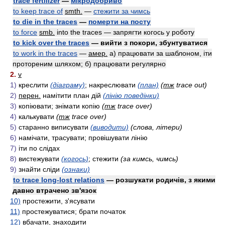
trace fertilizer
—
мікродобриво
to keep trace of
smth.
—
стежити за чимсь
to die in the traces
—
померти на посту
to force
smb.
into the traces — запрягти когось у роботу
to kick over the traces
— вийти з покори, збунтуватися
to work in the traces
—
амер.
а) працювати за шаблоном, іти
протореним шляхом; б) працювати регулярно
2.
v
1)
креслити
(діаграму)
; накреслювати
(план)
(
тж
trace out)
2)
перен.
намітити план дій
(лінію поведінки)
3)
копіювати; знімати копію
(
тж
trace over)
4)
калькувати
(
тж
trace over)
5)
старанно виписувати
(виводити)
(слова, літери)
6)
намічати, трасувати; провішувати лінію
7)
іти по слідах
8)
вистежувати
(когось)
; стежити
(за кимсь, чимсь)
9)
знайти сліди
(ознаки)
to trace long-lost relations
— розшукати родичів, з якими
давно втрачено зв'язок
10)
простежити, з'ясувати
11)
простежуватися; брати початок
12)
вбачати, знаходити