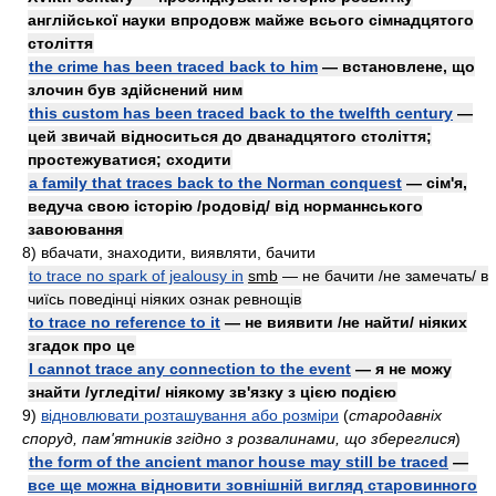
англійської науки впродовж майже всього сімнадцятого
століття
the crime has been traced back to him
— встановлене, що
злочин був здійснений ним
this custom has been traced back to the twelfth century
—
цей звичай відноситься до дванадцятого століття;
простежуватися; сходити
a family that traces back to the Norman conquest
— сім'я,
ведуча свою історію /родовід/ від норманнського
завоювання
8)
вбачати, знаходити, виявляти, бачити
to trace no spark of jealousy in
smb
— не бачити /не замечать/ в
чиїсь поведінці ніяких ознак ревнощів
to trace no reference to it
— не виявити /не найти/ ніяких
згадок про це
I cannot trace any connection to the event
— я не можу
знайти /угледіти/ ніякому зв'язку з цією подією
9)
відновлювати розташування або розміри
(
стародавніх
споруд, пам'ятників згідно з розвалинами, що збереглися
)
the form of the ancient manor house may still be traced
—
все ще можна відновити зовнішній вигляд старовинного