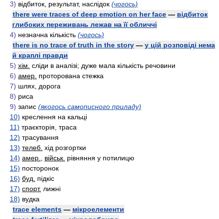
3)
відбиток, результат, наслідок
(чогось)
there were traces of deep emotion on her face
—
відбиток
глибоких переживань лежав на її обличчі
4)
незначна кількість
(чогось)
there is no trace of truth in the story
—
у цій розповіді нема
й краплі правди
5)
хім.
сліди в аналізі; дуже мала кількість речовини
6)
амер.
проторована стежка
7)
шлях, дорога
8)
риса
9)
запис
(якогось самописного приладу)
10)
креслення на кальці
11)
траєкторія, траса
12)
трасування
13)
телеб.
хід розгортки
14)
амер.
,
військ.
рівняння у потилицю
15)
посторонок
16)
буд.
підкіс
17)
спорт.
лижні
18)
вудка
trace elements
—
мікроелементи