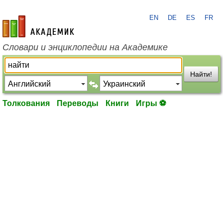
EN
DE
ES
FR
academic.ru
Словари и энциклопедии на Академике
Найти!
Толкования
Переводы
Книги
Игры ⚽