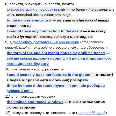
8)
вбачати, знаходити, виявляти, бачити
to trace no spark of jealousy in
smb
— не бачити /не замечать/ в
чиїсь поведінці ніяких ознак ревнощів
to trace no reference to it
— не виявити /не найти/ ніяких
згадок про це
I cannot trace any connection to the event
— я не можу
знайти /угледіти/ ніякому зв'язку з цією подією
9)
відновлювати розташування або розміри
(
стародавніх
споруд, пам'ятників згідно з розвалинами, що збереглися
)
the form of the ancient manor house may still be traced
—
все ще можна відновити зовнішній вигляд старовинного
поміщицького будинку
10)
розглянути насилу, розрізнити
I could scarcely trace her features in the gloom
— в темноті
я ледве міг розрізнити її обличчя; розібрати
thrice he trace d the runic rhyme
—
тричі він розбирав
рунічний вірш
11)
p. p.
прикрашати узорами
the stained and traced windows
— вікна з кольоровим
склом, узорами
12)
фіксувати, записувати, викреслювати
(
про кардіограф
)