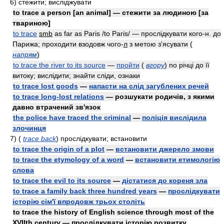
6)
стежити; висліджувати
to trace a person [an animal] — стежити за людиною [за
твариною]
to trace
smb
as far as Paris /to Paris/ — прослідкувати кого-н. до
Парижа; проходити взодовж чого-
л
з метою з'ясувати
(
напрям
)
to trace the river to its source
—
пройти
(
вгору
)
no річці до її
витоку; вислідити; знайти сліди, ознаки
to trace lost goods
—
напасти на слід загублених речей
to trace long-lost relations
— розшукати родичів, з якими
давно втрачений зв'язок
the police have traced the criminal
—
поліція вислідила
злочинця
7)
(
trace back
)
прослідкувати; встановити
to trace the origin of a plot
—
встановити джерело змови
to trace the etymology of a word
—
встановити етимологію
слова
to trace the evil to its source
—
дістатися до кореня зла
to trace a family back three hundred years
—
прослідкувати
історію сім'ї впродовж трьох століть
to trace the history of English science through most of the
XVIIth century — прослідкувати історію розвитку