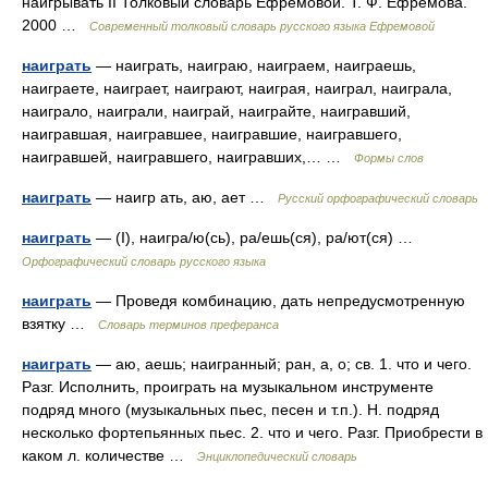
наигрывать II Толковый словарь Ефремовой. Т. Ф. Ефремова.
2000 …
Современный толковый словарь русского языка Ефремовой
наиграть
— наиграть, наиграю, наиграем, наиграешь,
наиграете, наиграет, наиграют, наиграя, наиграл, наиграла,
наиграло, наиграли, наиграй, наиграйте, наигравший,
наигравшая, наигравшее, наигравшие, наигравшего,
наигравшей, наигравшего, наигравших,… …
Формы слов
наиграть
— наигр ать, аю, ает …
Русский орфографический словарь
наиграть
— (I), наигра/ю(сь), ра/ешь(ся), ра/ют(ся) …
Орфографический словарь русского языка
наиграть
— Проведя комбинацию, дать непредусмотренную
взятку …
Словарь терминов преферанса
наиграть
— аю, аешь; наигранный; ран, а, о; св. 1. что и чего.
Разг. Исполнить, проиграть на музыкальном инструменте
подряд много (музыкальных пьес, песен и т.п.). Н. подряд
несколько фортепьянных пьес. 2. что и чего. Разг. Приобрести в
каком л. количестве …
Энциклопедический словарь