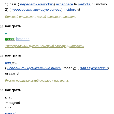
1)
разг.
(
передать мелодию
)
accennare
la
melodia
/ il motivo
2)
(
произвести звуковую запись
)
incidere
vt
Большой итальяно-русский словарь
наиграть
>
наиграть
14
v
gener.
betonen
Универсальный русско-немецкий словарь
наиграть
>
наиграть
15
сов
рзг
(
исполнить музыкальные пьесы
)
tocar
vt
;
(
для звукозаписи
)
gravar
vt
Русско-португальский словарь
наиграть
>
наиграть
16
глаг.
• nagrać
* * *
nagrać