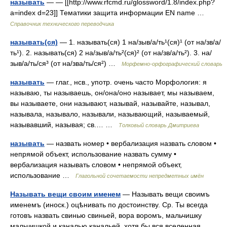
называть
— — [[http://www.rfcmd.ru/glossword/1.8/index.php?
a=index d=23]] Тематики защита информации EN name …
Справочник технического переводчика
называть(ся)
— 1. называть(ся) 1 на/зыв/а/ть¹(ся)¹ (от на/зв/а/
ть¹). 2. называть(ся) 2 на/зыв/а/ть²(ся)² (от на/зв/а/ть²). 3. на/
зыв/а/ть/ся³ (от на/зва/ть/ся²) …
Морфемно-орфографический словарь
называть
— глаг., нсв., употр. очень часто Морфология: я
называю, ты называешь, он/она/оно называет, мы называем,
вы называете, они называют, называй, называйте, называл,
называла, называло, называли, называющий, называемый,
называвший, называя; св.… …
Толковый словарь Дмитриева
называть
— назвать номер • вербализация назвать словом •
непрямой объект, использование назвать сумму •
вербализация называть словом • непрямой объект,
использование …
Глагольной сочетаемости непредметных имён
Называть вещи своим именем
— Называть вещи своимъ
именемъ (иноск.) оцѣнивать по достоинству. Ср. Ты всегда
готовъ назвать свинью свиньей, вора воромъ, мальчишку
мальчишкой и каналью канальей, хотя бы вся вселенная