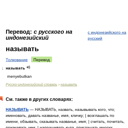
Перевод:
с русского на
с индонезийского на
индонезийский
русский
называть
Толкование
Перевод
называть
1
menyebutkan
Русско-индонезийский словарь
называть
>
См. также в других словарях:
НАЗЫВАТЬ
— НАЗЫВАТЬ, назвать, назывывать кого, что;
именовать, давать названье, имя, кличку; | возглашать по
имени, обзывать, сказывать названье, имя; | считать, почитать,
признавать чем; | напрашивать куда, приглашать многих,