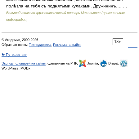
полѣзла на тебя съ поднятыми кулаками. Дружининъ.… …
Большой толково-фразеологический словарь Михельсона (оригинальная
орфография)
© Академик, 2000-2026
18+
Обратная связь:
Техподдержка
,
Реклама на сайте
👣 Путешествия
Экспорт словарей на сайты
, сделанные на PHP,
Joomla,
Drupal,
WordPress, MODx.