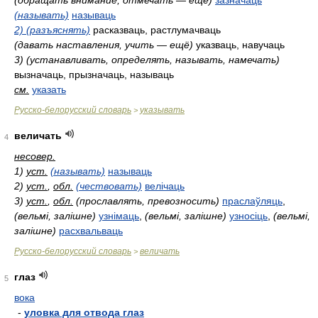
(обращать внимание, отмечать — ещё)
зазначаць
(называть)
называць
2) (разъяснять)
расказваць, растлумачваць
(давать наставления, учить — ещё)
указваць, навучаць
3) (устанавливать, определять, называть, намечать)
вызначаць, прызначаць, называць
см.
указать
Русско-белорусский словарь
указывать
>
величать
4
несовер.
1)
уст.
(называть)
называць
2)
уст.
,
обл.
(чествовать)
велічаць
3)
уст.
,
обл.
(прославлять, превозносить)
праслаўляць
,
(вельмі, залішне)
узнімаць
,
(вельмі, залішне)
узносіць
,
(вельмі,
залішне)
расхвальваць
Русско-белорусский словарь
величать
>
глаз
5
вока
-
уловка для отвода глаз