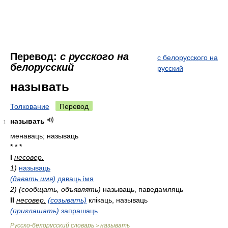
Перевод:
с русского на
с белорусского на
белорусский
русский
называть
Толкование
Перевод
называть
1
менаваць; называць
* * *
I
несовер.
1)
называць
(давать имя)
даваць імя
2) (сообщать, объявлять)
называць, паведамляць
II
несовер.
(созывать)
клікаць, называць
(приглашать)
запрашаць
Русско-белорусский словарь
называть
>