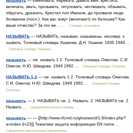
называть
— Именовать, нарекать, давать имя, крестить,
величать, звать, прозывать, титуловать, чествовать; обзывать,
обругать, дразнить. Крестил поп Иваном, да прозвали люди
болваном (посл.). Как вас зовут (величают) по батюшке? Как
ваше отчество? За что же… …
Словарь синонимов
НАЗЫВАТЬ
— НАЗЫВАТЬ, называю, называешь. несовер. к
назвать. Толковый словарь Ушакова. Д.Н. Ушаков. 1935 1940 …
Толковый словарь Ушакова
называть
— см. назвать 1 2. Толковый словарь Ожегова. С.И.
Ожегов, Н.Ю. Шведова. 1949 1992 …
Толковый словарь Ожегова
НАЗЫВАТЬ 1-2
— см. назвать 1 2. Толковый словарь Ожегова.
С.И. Ожегов, Н.Ю. Шведова. 1949 1992 …
Толковый словарь
Ожегова
называть
— 1. НАЗЫВАТЬ см. 1. Назвать. 2. НАЗЫВАТЬ см. 2.
Назвать …
Энциклопедический словарь
называть
— — [[http://www.rfcmd.ru/glossword/1.8/index.php?
a=index d=23]] Тематики защита информации EN name …
Справочник технического переводчика