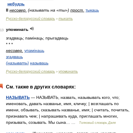
небудзь
II
несовер.
(называть на «ты»)
прост.
тыкаць
Русско-белорусский словарь
тыкать
>
упоминать
13
згадваць; памінаць; прыгадваць
* * *
несовер.
упамінаць
згадваць
(называть)
называць
Русско-белорусский словарь
упоминать
>
См. также в других словарях:
НАЗЫВАТЬ
— НАЗЫВАТЬ, назвать, назывывать кого, что;
именовать, давать названье, имя, кличку; | возглашать по
имени, обзывать, сказывать названье, имя; | считать, почитать,
признавать чем; | напрашивать куда, приглашать многих,
призывать, созывать. Мы сына… …
Толковый словарь Даля