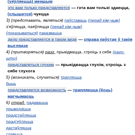
(уяўляецца) меншым
это вам только представляется
— гэта вам толькі здаецца,
(слышится)
чуецца
3) (представать, являться)
паўставаць
(перад кім-чым)
з'яўляцца, паяўляцца
(перад кім-чым)
(показываться)
паказвацца
дело представляется в таком виде
—
справа паўстае ў такім
выглядзе
4) (притворяться)
разг.
прыкідвацца, строіць з сябе
(каго-
што)
представляться глухим
— прыкідвацца глухім, строіць з
сябе глухога
5) (возникать, случаться)
трапляцца
быць
представляется возможность
—
трапляецца (ёсць)
магчымасць
6)
страд.
падавацца
прыводзіцца
прадстаўляцца
прад'яўляцца
дастаўляцца
ставіцца