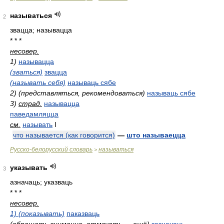
называться
2
звацца; называцца
* * *
несовер.
1)
называцца
(зваться)
звацца
(называть себя)
называць сябе
2) (представляться, рекомендоваться)
называць сябе
3)
страд.
называцца
паведамляцца
см.
называть
I
что называется (как говорится)
—
што называецца
Русско-белорусский словарь
называться
>
указывать
3
азначаць; указваць
* * *
несовер.
1) (показывать)
паказваць