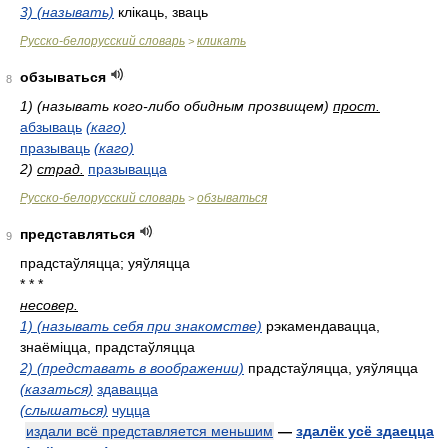
3) (называть)
клікаць, зваць
Русско-белорусский словарь
кликать
>
обзываться
8
1) (называть кого-либо обидным прозвищем)
прост.
абзываць
(каго)
празываць
(каго)
2)
страд.
празывацца
Русско-белорусский словарь
обзываться
>
представляться
9
прадстаўляцца; уяўляцца
* * *
несовер.
1) (называть себя при знакомстве)
рэкамендавацца,
знаёміцца, прадстаўляцца
2) (представать в воображении)
прадстаўляцца, уяўляцца
(казаться)
здавацца
(слышаться)
чуцца
издали всё представляется меньшим
—
здалёк усё здаецца