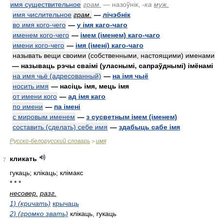
имя существительное
грам.
— назоўнік,
-
ка
муж.
имя числительное
грам.
—
лічэбнік
во имя кого-чего
—
у імя каго-чаго
именем кого-чего
—
імем (іменем) каго-чаго
имени кого-чего
—
імя (імені) каго-чаго
называть вещи своими (собственными, настоящими) именами
— называць рэчы сваімі (уласнымі, сапраўднымі) імёнамі
на имя чьё (адресованный)
—
на імя чыё
носить имя
— насіць імя, мець імя
от имени кого
—
ад імя каго
по имени
—
па імені
с мировым именем
—
з сусветным імем (іменем)
составить (сделать) себе имя
—
здабыць сабе імя
Русско-белорусский словарь
имя
>
кликать
7
гукаць; клікаць; клімакс
* * *
несовер.
разг.
1) (кричать)
крычаць
2) (громко звать)
клікаць, гукаць