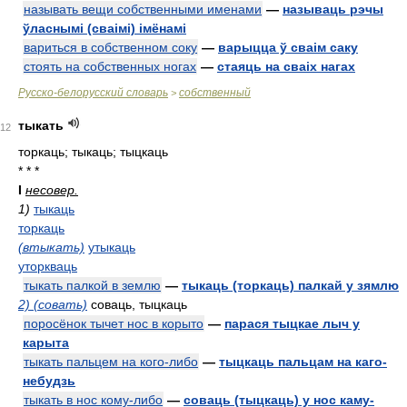
называть вещи собственными именами
—
называць рэчы
ўласнымі (сваімі) імёнамі
вариться в собственном соку
—
варыцца ў сваім саку
стоять на собственных ногах
—
стаяць на сваіх нагах
Русско-белорусский словарь
собственный
>
тыкать
12
торкаць; тыкаць; тыцкаць
* * *
I
несовер.
1)
тыкаць
торкаць
(втыкать)
утыкаць
уторкваць
тыкать палкой в землю
—
тыкаць (торкаць) палкай у зямлю
2) (совать)
соваць, тыцкаць
поросёнок тычет нос в корыто
—
парася тыцкае лыч у
карыта
тыкать пальцем на кого-либо
—
тыцкаць пальцам на каго-
небудзь
тыкать в нос кому-либо
—
соваць (тыцкаць) у нос каму-