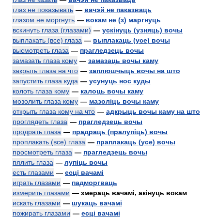
глаз не показывать
—
вачэй не паказваць
глазом не моргнуть
—
вокам не (з) маргнуць
вскинуть глаза (глазами)
—
ускінуць (узняць) вочы
выплакать (все) глаза
—
выплакаць (усе) вочы
высмотреть глаза
—
прагледзець вочы
замазать глаза кому
—
замазаць вочы каму
закрыть глаза на что
—
заплюшчыць вочы на што
запустить глаза куда
—
усунуць нос куды
колоть глаза кому
—
калоць вочы каму
мозолить глаза кому
—
мазоліць вочы каму
открыть глаза кому на что
—
адкрыць вочы каму на што
проглядеть глаза
—
прагледзець вочы
продрать глаза
—
прадраць (пралупіць) вочы
проплакать (все) глаза
—
праплакаць (усе) вочы
просмотреть глаза
—
прагледзець вочы
пялить глаза
—
лупіць вочы
есть глазами
—
есці вачамі
играть глазами
—
падморгваць
измерить глазами
— змераць вачамі, акінуць вокам
искать глазами
—
шукаць вачамі
пожирать глазами
—
есці вачамі