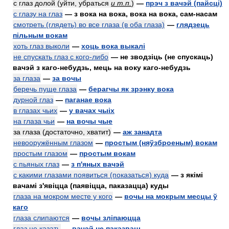
с глаз долой (уйти, убраться
и т.п.
)
—
прэч з вачэй (пайсці)
с глазу на глаз
— з вока на вока, вока на вока, сам-насам
смотреть (глядеть) во все глаза (в оба глаза)
—
глядзець
пільным вокам
хоть глаз выколи
—
хоць вока выкалі
не спускать глаз с кого-либо
— не зводзіць (не спускаць)
вачэй з каго-небудзь, мець на воку каго-небудзь
за глаза
—
за вочы
беречь пуще глаза
—
берагчы як зрэнку вока
дурной глаз
—
паганае вока
в глазах чьих
—
у вачах чыіх
на глаза чьи
—
на вочы чые
за глаза (достаточно, хватит)
—
аж занадта
невооружённым глазом
—
простым (няўзброеным) вокам
простым глазом
—
простым вокам
с пьяных глаз
—
з п'яных вачэй
с какими глазами появиться (показаться) куда
— з якімі
вачамі з'явіцца (паявіцца, паказацца) куды
глаза на мокром месте у кого
—
вочы на мокрым месцы ў
каго
глаза слипаются
—
вочы зліпаюцца
глаз не казать
—
вачэй не паказваць