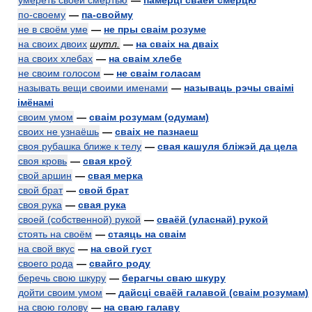
умереть своей смертью
—
памерці сваёй смерцю
по-своему
—
па-свойму
не в своём уме
—
не пры сваім розуме
на своих двоих
шутл.
—
на сваіх на дваіх
на своих хлебах
—
на сваім хлебе
не своим голосом
—
не сваім голасам
называть вещи своими именами
—
называць рэчы сваімі
імёнамі
своим умом
—
сваім розумам (одумам)
своих не узнаёшь
—
сваіх не пазнаеш
своя рубашка ближе к телу
—
свая кашуля бліжэй да цела
своя кровь
—
свая кроў
свой аршин
—
свая мерка
свой брат
—
свой брат
своя рука
—
свая рука
своей (собственной) рукой
—
сваёй (уласнай) рукой
стоять на своём
—
стаяць на сваім
на свой вкус
—
на свой густ
своего рода
—
свайго роду
беречь свою шкуру
—
берагчы сваю шкуру
дойти своим умом
—
дайсці сваёй галавой (сваім розумам)
на свою голову
—
на сваю галаву