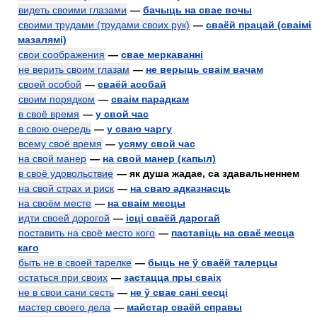
видеть своими глазами
—
бачыць на свае вочы
своими трудами (трудами своих рук)
—
сваёй працай (сваімі
мазалямі)
свои соображения
—
свае меркаванні
не верить своим глазам
—
не верыць сваім вачам
своей особой
—
сваёй асобай
своим порядком
—
сваім парадкам
в своё время
—
у свой час
в свою очередь
—
у сваю чаргу
всему своё время
—
усяму свой час
на свой манер
—
на свой манер (капыл)
в своё удовольствие
— як душа жадае, са здавальненнем
на свой страх и риск
—
на сваю адказнасць
на своём месте
—
на сваім месцы
идти своей дорогой
—
ісці сваёй дарогай
поставить на своё место кого
—
паставіць на сваё месца
каго
быть не в своей тарелке
—
быць не ў сваёй талерцы
остаться при своих
—
застацца пры сваіх
не в свои сани сесть
—
не ў свае сані сесці
мастер своего дела
—
майстар сваёй справы