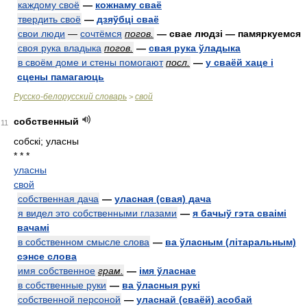
каждому своё
—
кожнаму сваё
твердить своё
—
дзяўбці сваё
свои люди
—
сочтёмся
погов.
— свае людзі — памяркуемся
своя рука владыка
погов.
—
свая рука ўладыка
в своём доме и стены помогают
посл.
—
у сваёй хаце і
сцены памагаюць
Русско-белорусский словарь
свой
>
собственный
11
собскі; уласны
* * *
уласны
свой
собственная дача
—
уласная (свая) дача
я видел это собственными глазами
—
я бачыў гэта сваімі
вачамі
в собственном смысле слова
—
ва ўласным (літаральным)
сэнсе слова
имя собственное
грам.
—
імя ўласнае
в собственные руки
—
ва ўласныя рукі
собственной персоной
—
уласнай (сваёй) асобай