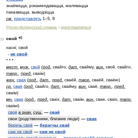
знаёміцца, рэкамендавацца, малявацца
паказвацца, выводзіцца
см.
представлять
1–5, 8
Русско-белорусский словарь
представляться
>
свой
10
наскі; свой
-
не свой
* * *
мест.
муж.
свой
(
род.
свайго,
дат.
свайму,
вин.
свой, свайго,
твор.
,
пред.
сваім)
жен.
свая
(
род.
,
дат.
,
пред.
сваёй,
твор.
сваёй, сваёю)
ср.
сваё
(
род.
свайго,
дат.
свайму,
вин.
сваё,
твор.
,
пред.
сваім)
мн.
свае
(
род.
,
пред.
сваіх,
дат.
сваім,
вин.
свае, сваіх,
твор.
сваімі)
своё
в знач.
сущ.
—
сваё
свои (родственники, близкие люди)
—
свае
беречь своё
—
берагчы сваё
сам не свой
—
сам не свой