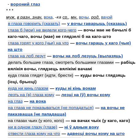
-
вороний глаз
* * *
муж.
в разн. знач.
вока
,
-
ка
ср.
,
мн.
вочы
,
род.
вачэй
в глаза говорить (сказать)
—
у вочы гаварыць (сказаць)
глаза б (мои) не видели кого-чего
— вочы мае не бачылі б
каго-чаго, вочы (мае) не глядзелі б на каго-што
глаза горят у кого (чьи) на что
—
вочы гараць у каго (чые)
на што
глаза на лоб лезут
—
вочы на лоб лезуць (вылазяць)
делать большие глаза, смотреть большими глазами
— рабіць
вялікія вочы, глядзець вялікімі вачамі
куда глаза глядят (идти, брести)
— куды вочы глядзяць
(ісці, брысці)
куда ни кинь глазом
—
куды ні кінь вокам
лезть на (в) глаза кому
—
лезці на (ў) вочы кому
на глаз
—
на вока
на глаза не показываться (не попадаться)
—
на вочы не
паказвацца (не пападацца)
на глазах чьих (у кого, кого)
— на вачах чыіх (у каго, каго)
ни в одном глазу (глазе)
—
ні ў адным воку
отвести глаза кому на что
—
адвесці вочы кому на што