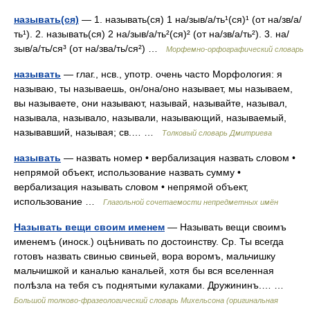
называть(ся)
— 1. называть(ся) 1 на/зыв/а/ть¹(ся)¹ (от на/зв/а/
ть¹). 2. называть(ся) 2 на/зыв/а/ть²(ся)² (от на/зв/а/ть²). 3. на/
зыв/а/ть/ся³ (от на/зва/ть/ся²) …
Морфемно-орфографический словарь
называть
— глаг., нсв., употр. очень часто Морфология: я
называю, ты называешь, он/она/оно называет, мы называем,
вы называете, они называют, называй, называйте, называл,
называла, называло, называли, называющий, называемый,
называвший, называя; св.… …
Толковый словарь Дмитриева
называть
— назвать номер • вербализация назвать словом •
непрямой объект, использование назвать сумму •
вербализация называть словом • непрямой объект,
использование …
Глагольной сочетаемости непредметных имён
Называть вещи своим именем
— Называть вещи своимъ
именемъ (иноск.) оцѣнивать по достоинству. Ср. Ты всегда
готовъ назвать свинью свиньей, вора воромъ, мальчишку
мальчишкой и каналью канальей, хотя бы вся вселенная
полѣзла на тебя съ поднятыми кулаками. Дружининъ.… …
Большой толково-фразеологический словарь Михельсона (оригинальная