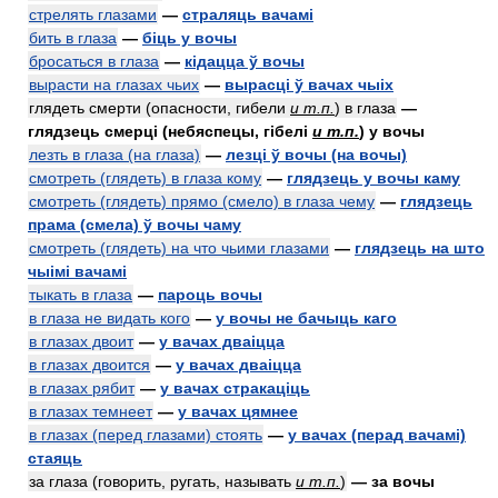
стрелять глазами
—
страляць вачамі
бить в глаза
—
біць у вочы
бросаться в глаза
—
кідацца ў вочы
вырасти на глазах чьих
—
вырасці ў вачах чыіх
глядеть смерти (опасности, гибели
и т.п.
) в глаза
—
глядзець смерці (небяспецы, гібелі
и т.п.
) у вочы
лезть в глаза (на глаза)
—
лезці ў вочы (на вочы)
смотреть (глядеть) в глаза кому
—
глядзець у вочы каму
смотреть (глядеть) прямо (смело) в глаза чему
—
глядзець
прама (смела) ў вочы чаму
смотреть (глядеть) на что чьими глазами
—
глядзець на што
чыімі вачамі
тыкать в глаза
—
пароць вочы
в глаза не видать кого
—
у вочы не бачыць каго
в глазах двоит
—
у вачах дваіцца
в глазах двоится
—
у вачах дваіцца
в глазах рябит
—
у вачах стракаціць
в глазах темнеет
—
у вачах цямнее
в глазах (перед глазами) стоять
—
у вачах (перад вачамі)
стаяць
за глаза (говорить, ругать, называть
и т.п.
)
— за вочы