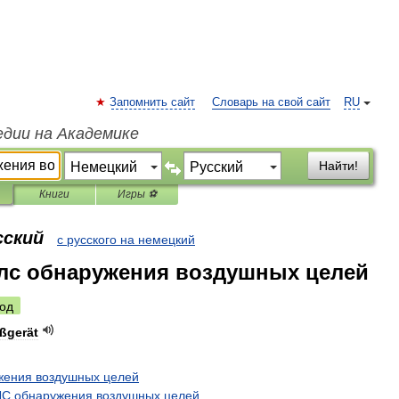
Запомнить сайт
Словарь на свой сайт
RU
едии на Академике
Найти!
Книги
Игры ⚽
сский
с русского на немецкий
лс обнаружения воздушных целей
од
ßgerät
жения
воздушных
целей
ЛС
обнаружения
воздушных
целей