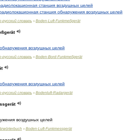
радиолокационная
станция
воздушных
целей
радиолокационная
станция
обнаружения
воздушных
целей
о
-
русский
словарь
Boden
-
Luft
-
Funkmeßgerät
>
ßgerät
обнаружения
воздушных
целей
о
-
русский
словарь
Boden
-
Bord
-
Funkmeßgerät
>
ät
обнаружения
воздушных
целей
о
-
русский
словарь
Bodenluft
-
Radargerät
>
ssgerät
ужения
воздушных
целей
tärwörterbuch
Boden
-
Luft
-
Funkmessgerät
>