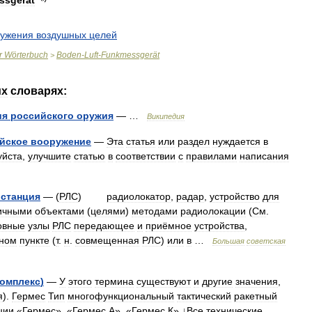
ssgerät
ужения
воздушных
целей
r
Wörterbuch
Boden
-
Luft
-
Funkmessgerät
>
их
словарях:
ия
российского
оружия
— …
Википедия
йское
вооружение
—
Эта
статья
или
раздел
нуждается
в
уйста
,
улучшите
статью
в
соответствии
с
правилами
написания
станция
— (
РЛС
)
радиолокатор
,
радар
,
устройство
для
ичными
объектами
(
целями
)
методами
радиолокации
(
См
.
овные
узлы
РЛС
передающее
и
приёмное
устройства
,
ном
пункте
(
т
.
н
.
совмещенная
РЛС
)
или
в
…
Большая
советская
комплекс
)
—
У
этого
термина
существуют
и
другие
значения
,
я
).
Гермес
Тип
многофункциональный
тактический
ракетный
ции
«
Гермес
», «
Гермес
А
», «
Гермес
К
» ↓
Все
технические