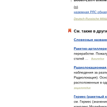
Boden
-
Luft
-
Funkme
5
(
n
)
наземная
РЛС
обнар
Deutsch
-
Russische
Militä
См
.
также
в
друг
Словесные
назван
Ракетно
-
артиллери
переработке
.
Пожал
статей
…
Википедия
Радиолокационная
наблюдения
за
разл
Радиолокация
).
Осн
расположенные
в
од
энциклопедия
Гермес
(
ракетный
см
.
Гермес
(
значени
комплекс
Модифика