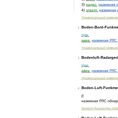
3
)
радио
.
наземная
4
)
электр
.
наземная
Универсальный
немецк
Boden
-
Bord
-
Funkme
2
сущ
.
авиа
.
наземная
РЛС
Универсальный
немецк
Bodenluft
-
Radarger
3
сущ
.
авиа
.
наземная
РЛС
Универсальный
немецк
Boden
-
Luft
-
Funkme
4
ń
наземная
РЛС
обнар
Deutsch
-
Russisches
mili