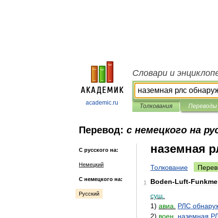
Словари и энциклоп
academic.ru
Толкования
Переводы
Перевод:
с немецкого на ру
наземная р
С русского на:
Немецкий
Толкование
Перев
С немецкого на:
Boden
-
Luft
-
Funkme
1
Русский
сущ
.
1
)
авиа
.
РЛС
обнару
2
)
воен
.
наземная
Р