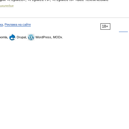
икипедия
ка
,
Реклама на сайте
18+
omla,
Drupal,
WordPress, MODx.