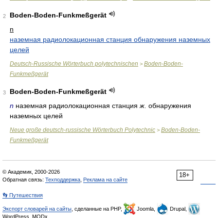
Boden-Boden-Funkmeßgerät
2
n
наземная радиолокационная станция обнаружения наземных
целей
Deutsch-Russische Wörterbuch polytechnischen
Boden-Boden-
>
Funkmeßgerät
Boden-Boden-Funkmeßgerät
3
n
наземная радиолокационная станция
ж.
обнаружения
наземных целей
Neue große deutsch-russische Wörterbuch Polytechnic
Boden-Boden-
>
Funkmeßgerät
© Академик, 2000-2026
18+
Обратная связь:
Техподдержка
,
Реклама на сайте
👣 Путешествия
Экспорт словарей на сайты
, сделанные на PHP,
Joomla,
Drupal,
WordPress, MODx.