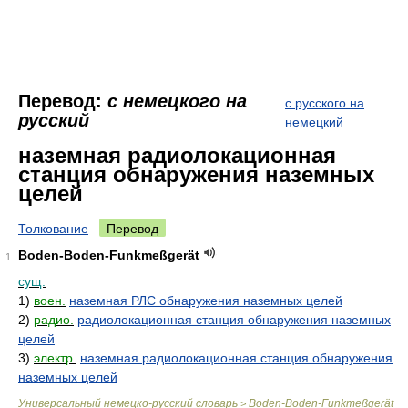
Перевод:
с немецкого на
с русского на
русский
немецкий
наземная радиолокационная
станция обнаружения наземных
целей
Толкование
Перевод
Boden-Boden-Funkmeßgerät
1
сущ.
1)
воен.
наземная РЛС обнаружения наземных целей
2)
радио.
радиолокационная станция обнаружения наземных
целей
3)
электр.
наземная радиолокационная станция обнаружения
наземных целей
Универсальный немецко-русский словарь
Boden-Boden-Funkmeßgerät
>