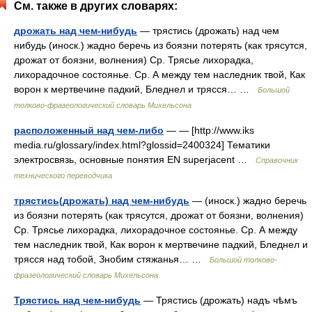
См. также в других словарях:
дрожать над чем-нибудь
— трястись (дрожать) над чем
нибудь (иноск.) жадно беречь из боязни потерять (как трясутся,
дрожат от боязни, волнения) Ср. Трясье лихорадка,
лихорадочное состоянье. Ср. А между тем наследник твой, Как
ворон к мертвечине падкий, Бледнел и трясся… …
Большой
толково-фразеологический словарь Михельсона
расположенный над чем-либо
— — [http://www.iks
media.ru/glossary/index.html?glossid=2400324] Тематики
электросвязь, основные понятия EN superjacent …
Справочник
технического переводчика
трястись(дрожать) над чем-нибудь
— (иноск.) жадно беречь
из боязни потерять (как трясутся, дрожат от боязни, волнения)
Ср. Трясье лихорадка, лихорадочное состоянье. Ср. А между
тем наследник твой, Как ворон к мертвечине падкий, Бледнел и
трясся над тобой, Знобим стяжанья… …
Большой толково-
фразеологический словарь Михельсона
Трястись над чем-нибудь
— Трястись (дрожать) надъ чѣмъ