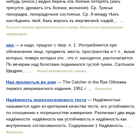
нибудь (иноск.) жадно беречь изъ боязни потерять (какъ
трясутся, дрожатъ отъ боязни, волненія). Ср. Трясье
лихорадка, лихорадочное состоянье. Ср. А между тѣмъ
наслѣдникъ твой, Какъ воронъ къ мертвечинѣ падкій,… …
Большой толково-фразеологический словарь Михельсона (оригинальная
орфография)
над
— и надо, предлог с твор. п. 1. Употребляется при
обозначении лица, предмета, места, пространства и т. п., выше
которых, поверх которых кто , что л. находится, располагается.
По вечерам над болотами поднимался густой туман. Салтыков
Щедрин,… …
Малый академический словарь
Над пропастью во ржи
— The Catcher in the Rye Обложка
первого американского издания, 1951 г …
Википедия
Надёжность психологического теста
— Надёжностью
называется один из критериев качества теста, его устойчивость
по отношению к погрешностям измерения. Различают два вида
надёжности надёжность как устойчивость и надёжность как
внутреннюю согласованность. Содержание 1 Надёжность… …
Википедия