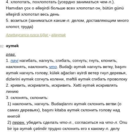
4. хлопотать, похлопотать (усердно заниматься чем-л.).
Hamıdan çox o əlləşirdi больше всех хлопотал он, bütün günü
əlləşirdi хлопотал весь день
5. возиться (заниматься
каким-л.
делом, доставляющим много
хлопот, труда)
Azərbaycanca-rusca lüğət
əlləşmək
>
əymək
82
глаг.
1.
nəyi
нагибать, нагнуть, сгибать, согнуть; гнуть, клонить,
наклонять, наклонить
что
. Budağı əymək нагнуть ветку, başını
əymək нагнуть голову, külək ağacları əyirdi ветер гнул деревья,
dizlərini əymək согнуть колени, məftili əymək сгибать проволоку
2. кривить, искривлять, искривить. Xətti əymək искривлять
линию
3. склонять, склонить:
1) наклонить, нагнуть. Budaqlarını əymək склонить ветви (о
самих деревьях), başını kitaba əymək склонить голову над
книгой
2)
перен.
убедить сделать
что-л.
, согласиться на
что-л.
Onu
bir işə əymək çətindir трудно склонить его к какому-л. делу