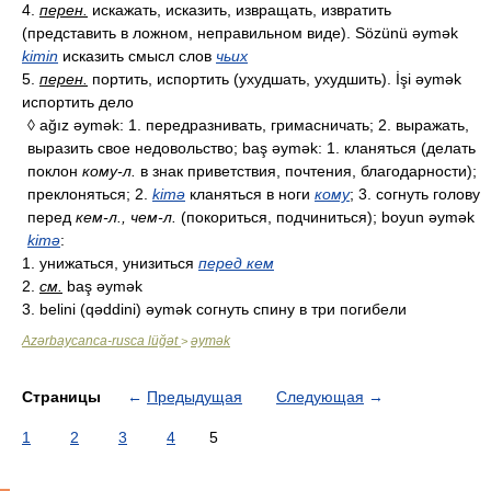
4.
перен.
искажать, исказить, извращать, извратить
(представить в ложном, неправильном виде). Sözünü əymək
kimin
исказить смысл слов
чьих
5.
перен.
портить, испортить (ухудшать, ухудшить). İşi əymək
испортить дело
◊ ağız əymək: 1. передразнивать, гримасничать; 2. выражать,
выразить свое недовольство; baş əymək: 1. кланяться (делать
поклон
кому-л.
в знак приветствия, почтения, благодарности);
преклоняться; 2.
kimə
кланяться в ноги
кому
; 3. согнуть голову
перед
кем-л., чем-л.
(покориться, подчиниться); boyun əymək
kimə
:
1. унижаться, унизиться
перед кем
2.
см.
baş əymək
3. belini (qəddini) əymək согнуть спину в три погибели
Azərbaycanca-rusca lüğət
əymək
>
Страницы
←
Предыдущая
Следующая
→
1
2
3
4
5