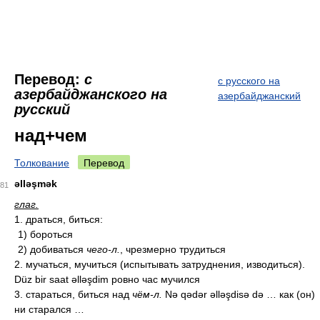
Перевод:
с
с русского на
азербайджанского на
азербайджанский
русский
над+чем
Толкование
Перевод
əlləşmək
81
глаг.
1. драться, биться:
1) бороться
2) добиваться
чего-л.
, чрезмерно трудиться
2. мучаться, мучиться (испытывать затруднения, изводиться).
Düz bir saat əlləşdim ровно час мучился
3. стараться, биться над
чём-л.
Nə qədər əlləşdisə də … как (он)
ни старался …