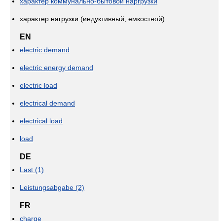
характер коммунально-бытовой наргрузки
характер нагрузки (индуктивный, емкостной)
EN
electric demand
electric energy demand
electric load
electrical demand
electrical load
load
DE
Last (1)
Leistungsabgabe (2)
FR
charge