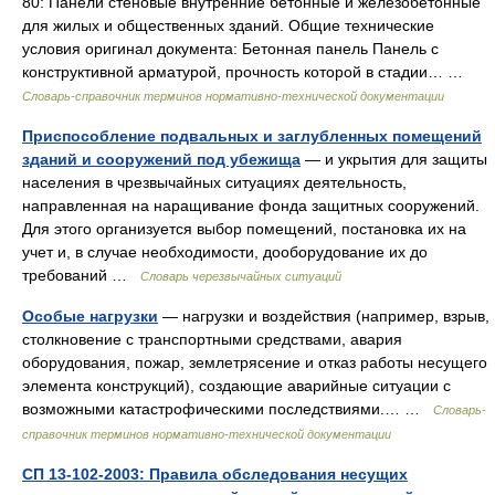
80: Панели стеновые внутренние бетонные и железобетонные
для жилых и общественных зданий. Общие технические
условия оригинал документа: Бетонная панель Панель с
конструктивной арматурой, прочность которой в стадии… …
Словарь-справочник терминов нормативно-технической документации
Приспособление подвальных и заглубленных помещений
зданий и сооружений под убежища
— и укрытия для защиты
населения в чрезвычайных ситуациях деятельность,
направленная на наращивание фонда защитных сооружений.
Для этого организуется выбор помещений, постановка их на
учет и, в случае необходимости, дооборудование их до
требований …
Словарь черезвычайных ситуаций
Особые нагрузки
— нагрузки и воздействия (например, взрыв,
столкновение с транспортными средствами, авария
оборудования, пожар, землетрясение и отказ работы несущего
элемента конструкций), создающие аварийные ситуации с
возможными катастрофическими последствиями.… …
Словарь-
справочник терминов нормативно-технической документации
СП 13-102-2003: Правила обследования несущих