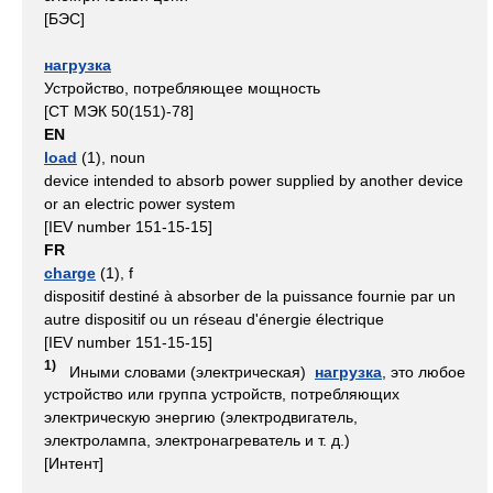
[БЭС]
нагрузка
Устройство, потребляющее мощность
[СТ МЭК 50(151)-78]
EN
load
(1), noun
device intended to absorb power supplied by another device
or an electric power system
[IEV number 151-15-15]
FR
charge
(1), f
dispositif destiné à absorber de la puissance fournie par un
autre dispositif ou un réseau d'énergie électrique
[IEV number 151-15-15]
1)
Иными словами (электрическая)
нагрузка
, это любое
устройство или группа устройств, потребляющих
электрическую энергию (электродвигатель,
электролампа, электронагреватель и т. д.)
[Интент]