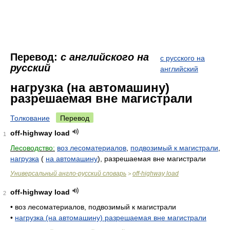
Перевод:
с английского на
с русского на
русский
английский
нагрузка (на автомашину)
разрешаемая вне магистрали
Толкование
Перевод
off-highway load
1
Лесоводство:
воз лесоматериалов
,
подвозимый к магистрали
,
нагрузка
(
на автомашину
), разрешаемая вне магистрали
Универсальный англо-русский словарь
off-highway load
>
off-highway load
2
•
воз лесоматериалов, подвозимый к магистрали
•
нагрузка (на автомашину) разрешаемая вне магистрали