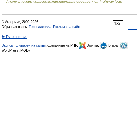
Англо-русский сельскохозяйственный словарь
off-highway load
>
© Академик, 2000-2026
18+
Обратная связь:
Техподдержка
,
Реклама на сайте
👣 Путешествия
Экспорт словарей на сайты
, сделанные на PHP,
Joomla,
Drupal,
WordPress, MODx.