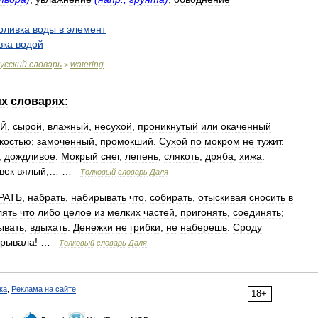
оливка
воды
в
элемент
вка
водой
усский
словарь
watering
>
их
словарях:
Й
,
сырой
,
влажный
,
несухой
,
проникнутый
или
окаченный
костью
;
замоченный
,
промокший
.
Сухой
по
мокром
не
тужит
.
,
дождливое
.
Мокрый
снег
,
лепень
,
слякоть
,
дряба
,
хижа
.
век
вялый
,… …
Толковый
словарь
Даля
РАТЬ
,
набрать
,
набирывать
что
,
собирать
,
отыскивая
сносить
в
лять
что
либо
целое
из
мелких
частей
,
пригонять
,
соединять
;
ывать
,
вдыхать
.
Денежки
не
грибки
,
не
наберешь
.
Сроду
ирывала
! …
Толковый
словарь
Даля
ка
,
Реклама на сайте
18+