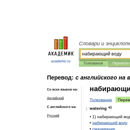
Словари и энциклоп
academic.ru
Толкования
Переводы
Перевод:
с английского на 
набирающи
Со всех языков на:
Английский
Толкование
Перев
С английского на:
watering
1
Русский
•
1
)
набирающий
во
•
набирающий
воду
•
смачивание