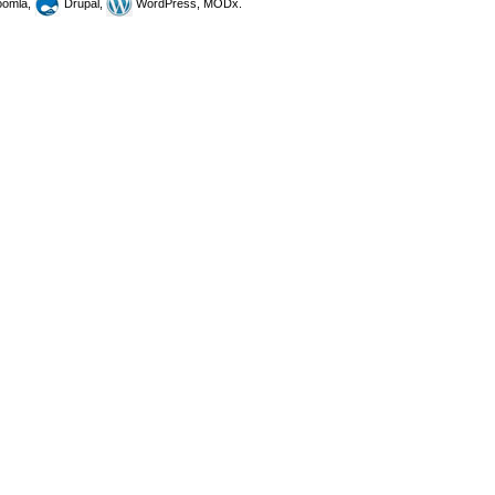
omla,
Drupal,
WordPress, MODx.