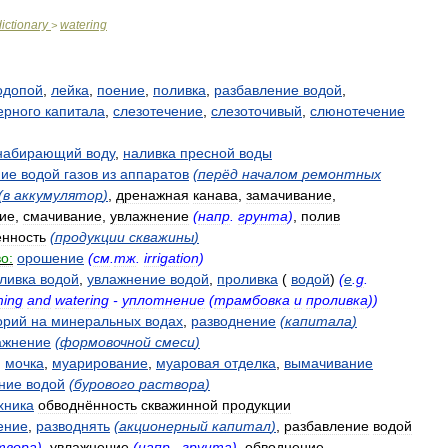
dictionary
watering
>
одопой
,
лейка
,
поение
,
поливка
,
разбавление
водой
,
ерного
капитала
,
слезотечение
,
слезоточивый
,
слюнотечение
набирающий
воду
,
наливка
пресной
воды
ние
водой
газов
из
аппаратов
(
перёд
началом
ремонтных
(
в
аккумулятор
)
,
дренажная
канава
,
замачивание
,
ие
,
смачивание
,
увлажнение
(
напр
.
грунта
)
,
полив
ённость
(
продукции
скважины
)
о:
орошение
(
см
.
тж
.
irrigation
)
ливка
водой
,
увлажнение
водой
,
проливка
(
водой
)
(
e
.
g
.
ing
and
watering
-
уплотнение
(
трамбовка
и
проливка
))
орий
на
минеральных
водах
,
разводнение
(
капитала
)
ажнение
(
формовочной
смеси
)
,
мочка
,
муарирование
,
муаровая
отделка
,
вымачивание
ние
водой
(
бурового
раствора
)
хника
обводнённость
скважинной
продукции
ение
,
разводнять
(
акционерный
капитал
)
,
разбавление
водой
твора
)
,
увлажнение
(
напр
.,
грунта
)
,
обводнение