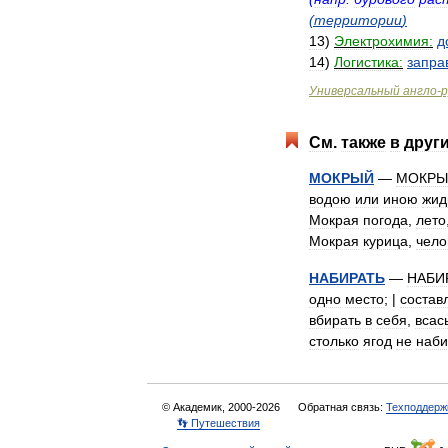
(
территории
)
13
)
Электрохимия:
д
14
)
Логистика:
запра
Универсальный
англо
-
р
См
.
также
в
друг
МОКРЫЙ
—
МОКРЫ
водою
или
иною
жид
Мокрая
погода
,
лето
Мокрая
курица
,
чело
НАБИРАТЬ
—
НАБИ
одно
место
; |
состав
вбирать
в
себя
,
всас
столько
ягод
не
наб
© Академик, 2000-2026
Обратная связь:
Техподдерж
👣 Путешествия