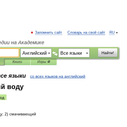
Запомнить сайт
Словарь на свой сайт
RU
едии на Академике
Найти!
Книги
Игры ⚽
все языки
со всех языков на английский
й воду
од
ду
;
2
)
смачивающий