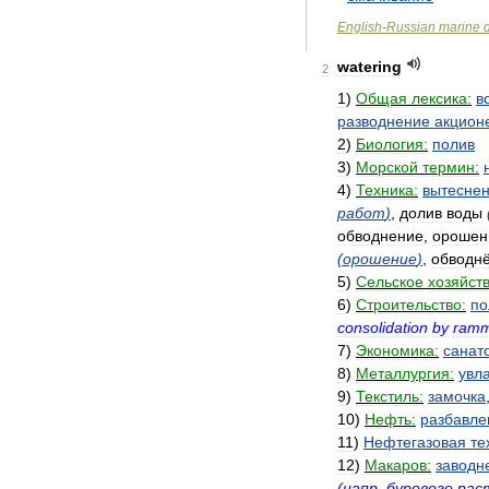
English
-
Russian
marine
watering
2
1
)
Общая
лексика:
в
разводнение
акцион
2
)
Биология:
полив
3
)
Морской
термин:
4
)
Техника:
вытесне
работ
)
,
долив
воды
обводнение
,
орошен
(
орошение
)
,
обводн
5
)
Сельское
хозяйств
6
)
Строительство:
по
consolidation
by
ramm
7
)
Экономика:
санат
8
)
Металлургия:
увл
9
)
Текстиль:
замочка
10
)
Нефть:
разбавле
11
)
Нефтегазовая
те
12
)
Макаров:
заводн
(
напр
.
бурового
рас