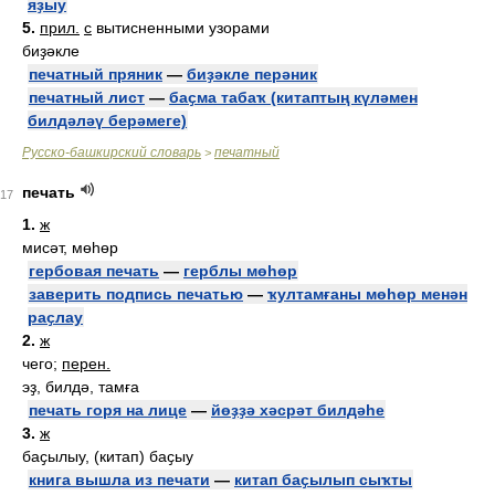
яҙыу
5.
прил.
с
вытисненными узорами
биҙәкле
печатный пряник
—
биҙәкле перәник
печатный лист
—
баҫма табаҡ (китаптың күләмен
билдәләү берәмеге)
Русско-башкирский словарь
печатный
>
печать
17
1.
ж
мисәт, мөһөр
гербовая печать
—
герблы мөһөр
заверить подпись печатью
—
ҡултамғаны мөһөр менән
раҫлау
2.
ж
чего;
перен.
эҙ, билдә, тамға
печать горя на лице
—
йөҙҙә хәсрәт билдәһе
3.
ж
баҫылыу, (китап) баҫыу
книга вышла из печати
—
китап баҫылып сыҡты