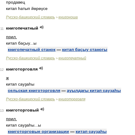
продавец
китап һатып йөрөүсе
Русско-башкирский словарь
книгоноша
>
книгопечатный
11
прил.
китап баҫыу...ы
книгопечатный станок
—
китап баҫыу станогы
Русско-башкирский словарь
книгопечатный
>
книготорговля
12
ж
китап сауҙаһы
сельская книготорговля
—
ауылдағы китап сауҙаһы
Русско-башкирский словарь
книготорговля
>
книготорговый
13
прил.
китап сауҙаһы...ы
книготорговые организации
—
китап сауҙаһы