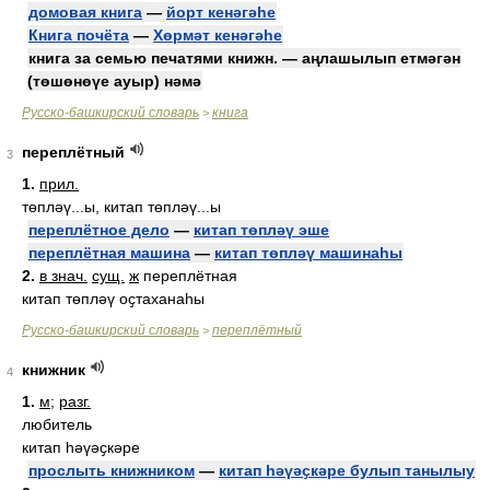
домовая книга
—
йорт кенәгәһе
Книга почёта
—
Хөрмәт кенәгәһе
книга за семью печатями книжн. — аңлашылып етмәгән
(төшөнөүе ауыр) нәмә
Русско-башкирский словарь
книга
>
переплётный
3
1.
прил.
төпләү...ы, китап төпләү...ы
переплётное дело
—
китап төпләү эше
переплётная машина
—
китап төпләү машинаһы
2.
в знач.
сущ.
ж
переплётная
китап төпләү оҫтаханаһы
Русско-башкирский словарь
переплётный
>
книжник
4
1.
м
;
разг.
любитель
китап һәүәҫкәре
прослыть книжником
—
китап һәүәҫкәре булып танылыу