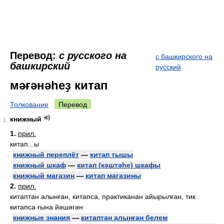
Перевод:
с русского на
с башкирского на
башкирский
русский
мәғәнәһеҙ китап
Толкование
Перевод
книжный
1
1.
прил.
китап...ы
книжный переплёт
—
китап тышы
книжный шкаф
—
китап (кәштәһе) шкафы
книжный магазин
—
китап магазины
2.
прил.
китаптан алынған, китапса, практиканан айырылған, тик
китапса ғына йәшәгән
книжные знания
—
китаптан алынған белем