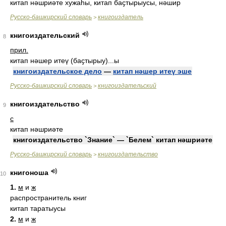
китап нәшриәте хужаһы, китап баҫтырыусы, нәшир
Русско-башкирский словарь
книгоиздатель
>
книгоиздательский
8
прил.
китап нәшер итеү (баҫтырыу)...ы
книгоиздательское дело
—
китап нәшер итеү эше
Русско-башкирский словарь
книгоиздательский
>
книгоиздательство
9
с
китап нәшриәте
книгоиздательство `Знание` — `Белем` китап нәшриәте
Русско-башкирский словарь
книгоиздательство
>
книгоноша
10
1.
м
и
ж
распространитель книг
китап таратыусы
2.
м
и
ж