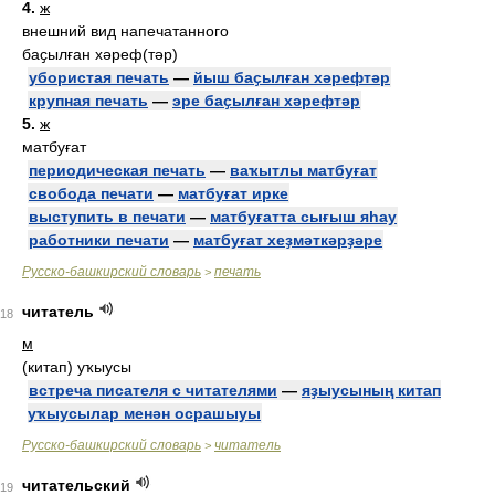
4.
ж
внешний вид напечатанного
баҫылған хәреф(тәр)
убористая печать
—
йыш баҫылған хәрефтәр
крупная печать
—
эре баҫылған хәрефтәр
5.
ж
матбуғат
периодическая печать
—
ваҡытлы матбуғат
свобода печати
—
матбуғат ирке
выступить в печати
—
матбуғатта сығыш яһау
работники печати
—
матбуғат хеҙмәткәрҙәре
Русско-башкирский словарь
печать
>
читатель
18
м
(китап) уҡыусы
встреча писателя с читателями
—
яҙыусының китап
уҡыусылар менән осрашыуы
Русско-башкирский словарь
читатель
>
читательский
19