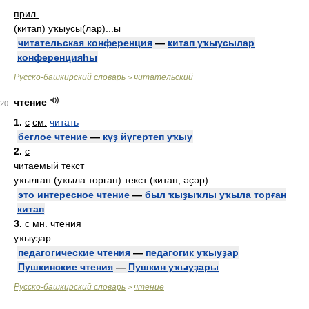
прил.
(китап) уҡыусы(лар)...ы
читательская конференция
—
китап уҡыусылар
конференцияһы
Русско-башкирский словарь
читательский
>
чтение
20
1.
с
см.
читать
беглое чтение
—
күҙ йүгертеп уҡыу
2.
с
читаемый текст
уҡылған (уҡыла торған) текст (китап, әҫәр)
это интересное чтение
—
был ҡыҙыҡлы уҡыла торған
китап
3.
с
мн.
чтения
уҡыуҙар
педагогические чтения
—
педагогик уҡыуҙар
Пушкинские чтения
—
Пушкин уҡыуҙары
Русско-башкирский словарь
чтение
>