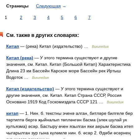
Страницы
Следующая
→
1
2
3
4
5
6
7
См. также в других словарях:
Китап
— (река) Китап (издательство) …
Википедия
Китап (река)
— У этого термина существуют и другие
значения, см. Китап. Китап (Большой Китап) Характеристика
Длина 23 км Бассейн Карское море Бассейн рек Иртыш
Водоток …
Википедия
Китап (издательство)
— У этого термина существуют и
другие значения, см. Китап. Китап Страна СССР, Россия
Основано 1919 Код Госкомиздата СССР 121 …
Википедия
китап
— 1. Нин. б. текстны эченә алган, битләре билгеле бер
тәртиптә бергә җыйналып төпләнгән басма (элек шулай ук
кулъязма) әсәр. Бастыру өчен язылган яки аерым басма итеп
чыгарылган зур гына күләмле нин. б. әсәр 2. Әдәби әсәрнең