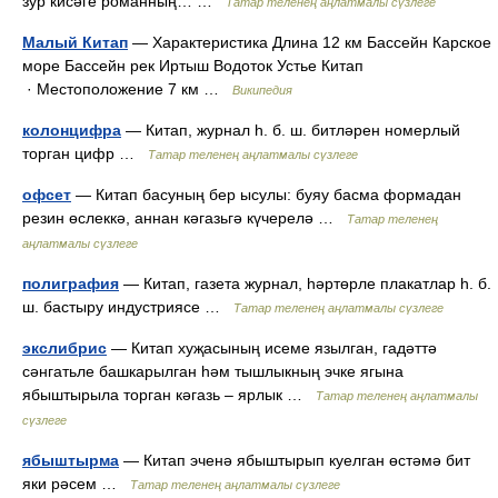
зур кисәге романның… …
Татар теленең аңлатмалы сүзлеге
Малый Китап
— Характеристика Длина 12 км Бассейн Карское
море Бассейн рек Иртыш Водоток Устье Китап
· Местоположение 7 км …
Википедия
колонцифра
— Китап, журнал һ. б. ш. битләрен номерлый
торган цифр …
Татар теленең аңлатмалы сүзлеге
офсет
— Китап басуның бер ысулы: буяу басма формадан
резин өслеккә, аннан кәгазьгә күчерелә …
Татар теленең
аңлатмалы сүзлеге
полиграфия
— Китап, газета журнал, һәртөрле плакатлар һ. б.
ш. бастыру индустриясе …
Татар теленең аңлатмалы сүзлеге
экслибрис
— Китап хуҗасының исеме язылган, гадәттә
сәнгатьле башкарылган һәм тышлыкның эчке ягына
ябыштырыла торган кәгазь – ярлык …
Татар теленең аңлатмалы
сүзлеге
ябыштырма
— Китап эченә ябыштырып куелган өстәмә бит
яки рәсем …
Татар теленең аңлатмалы сүзлеге