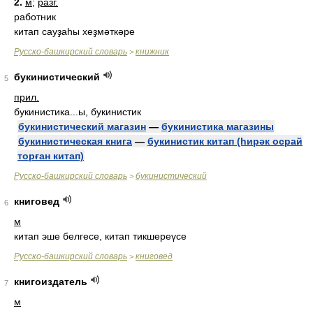
2.
м
;
разг.
работник
китап сауҙаһы хеҙмәткәре
Русско-башкирский словарь
книжник
>
букинистический
5
прил.
букинистика...ы, букинистик
букинистический магазин
—
букинистика магазины
букинистическая книга
—
букинистик китап (һирәк осрай
торған китап)
Русско-башкирский словарь
букинистический
>
книговед
6
м
китап эше белгесе, китап тикшереүсе
Русско-башкирский словарь
книговед
>
книгоиздатель
7
м