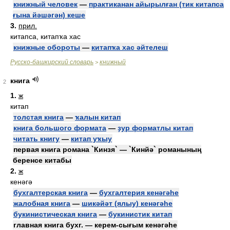
книжный человек
—
практиканан айырылған (тик китапса
ғына йәшәгән) кеше
3.
прил.
китапса, китапҡа хас
книжные обороты
—
китапҡа хас әйтелеш
Русско-башкирский словарь
книжный
>
книга
2
1.
ж
китап
толстая книга
—
ҡалын китап
книга большого формата
—
ҙур форматлы китап
читать книгу
—
китап уҡыу
первая книга романа `Кинзя` — `Кинйә` романының
беренсе китабы
2.
ж
кенәгә
бухгалтерская книга
—
бухгалтерия кенәгәһе
жалобная книга
—
шикәйәт (ялыу) кенәгәһе
букинистическая книга
—
букинистик китап
главная книга бухг. — керем-сығым кенәгәһе