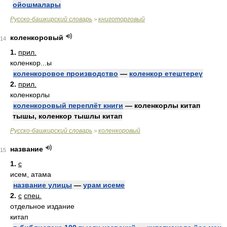
ойошмалары
Русско-башкирский словарь
книготорговый
>
коленкоровый
14
1.
прил.
коленкор...ы
коленкоровое производство
—
коленкор етештереү
2.
прил.
коленкорлы
коленкоровый переплёт книги
— коленкорлы китап
тышы, коленкор тышлы китап
Русско-башкирский словарь
коленкоровый
>
название
15
1.
с
исем, атама
название улицы
—
урам исеме
2.
с
спец.
отдельное издание
китап