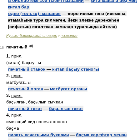
в библиотеке 100 тысяч названий
—
китапханала йөҙ мең
китап бар
одно (только) название
— ҡоро исеме генә (исеменә,
атамаһына тура килмәгән, йәки элекке дәрәжәһен
(сифатын) юғалтҡан нәмәләр тураһында әйтелә)
Русско-башкирский словарь
название
>
печатный
16
1.
прил.
(китап) баҫыу...ы
печатный станок
—
китап баҫыу станогы
2.
прил.
матбуғат...ы
печатный орган
—
матбуғат органы
3.
прил.
баҫылған, баҫылып сыҡҡан
печатный текст
—
баҫылған текст
4.
прил.
имеющий вид напечатанного
баҫма
писать печатными буквами
—
баҫма хәрефтәр менән