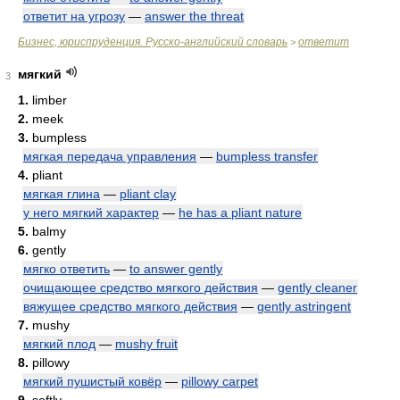
ответит на угрозу
—
answer the threat
Бизнес, юриспруденция. Русско-английский словарь
ответит
>
мягкий
3
1.
limber
2.
meek
3.
bumpless
мягкая передача управления
—
bumpless transfer
4.
pliant
мягкая глина
—
pliant clay
у него мягкий характер
—
he has a pliant nature
5.
balmy
6.
gently
мягко ответить
—
to answer gently
очищающее средство мягкого действия
—
gently cleaner
вяжущее средство мягкого действия
—
gently astringent
7.
mushy
мягкий плод
—
mushy fruit
8.
pillowy
мягкий пушистый ковёр
—
pillowy carpet