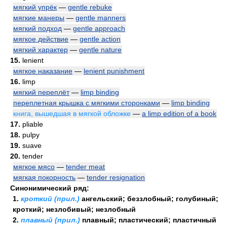
мягкий упрёк
—
gentle rebuke
мягкие манеры
—
gentle manners
мягкий подход
—
gentle approach
мягкое действие
—
gentle action
мягкий характер
—
gentle nature
15.
lenient
мягкое наказание
—
lenient punishment
16.
limp
мягкий переплёт
—
limp binding
переплетная крышка с мягкими сторонками
—
limp binding
книга, вышедшая в мягкой обложке
—
a limp edition of a book
17.
pliable
18.
pulpy
19.
suave
20.
tender
мягкое мясо
—
tender meat
мягкая покорность
—
tender resignation
Синонимический ряд:
1.
кроткий (прил.)
ангельский; беззлобный; голубиный;
кроткий; незлобивый; незлобный
2.
плавный (прил.)
плавный; пластический; пластичный