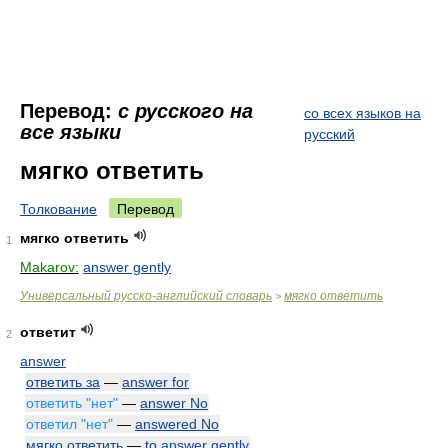
Перевод:
с русского на
со всех языков на
все языки
русский
мягко ответить
Толкование
Перевод
мягко ответить
1
Makarov:
answer gently
Универсальный русско-английский словарь
мягко ответить
>
ответит
2
answer
ответить за
—
answer for
ответить "нет"
—
answer No
ответил "нет"
—
answered No
мягко ответить
—
to answer gently