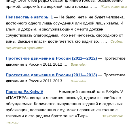
пищу. Этот клюв редко бывает длиннее головы, обыкновенно
прямой, широкий, на верхней части плоско… …
Жизнь животных
Неизвестные авторы 1
— Не было, нет и не будет человека,
достойного одного лишь осуждения или одной лишь хвалы. И
злым, и добрым, и заслуживающим смерти должен
сочувствовать благородный. Ибо нет человека, свободного от
вины. Высшей власти достигает тот, кто видит во… …
Сводная
энциклопедия афоризмов
Протестное движение в России (2011—2012)
— Протестное
движение в России 2011 2012 …
Википедия
Протестное движение в России (2011—2013)
— Протестное
движение в России 2011 2013 …
Википедия
Пантера Pz.Kpfw V
— Немецкий тяжелый танк PzKpfw V
«ПАНТЕРА» сегодня является, пожалуй, одним из наиболее
обсуждаемых. Количество выпущенных изданий и отдельных
публикации, посвященных ему, может сравниться только с
таковыми о его родном брате танке «Тигр».… …
Энциклопедия
техники