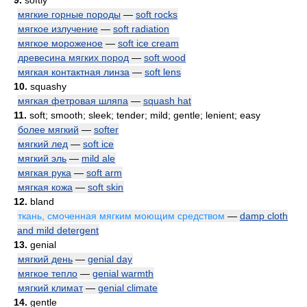
9.
softly
мягкие горные породы
—
soft rocks
мягкое излучение
—
soft radiation
мягкое мороженое
—
soft ice cream
древесина мягких пород
—
soft wood
мягкая контактная линза
—
soft lens
10.
squashy
мягкая фетровая шляпа
—
squash hat
11.
soft; smooth; sleek; tender; mild; gentle; lenient; easy
более мягкий
—
softer
мягкий лед
—
soft ice
мягкий эль
—
mild ale
мягкая рука
—
soft arm
мягкая кожа
—
soft skin
12.
bland
ткань, смоченная мягким моющим средством
—
damp cloth
and mild detergent
13.
genial
мягкий день
—
genial day
мягкое тепло
—
genial warmth
мягкий климат
—
genial climate
14.
gentle