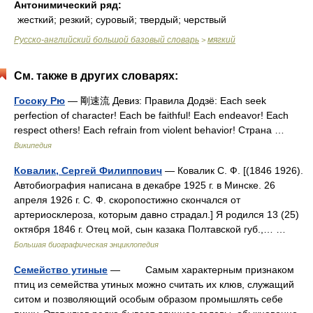
Антонимический ряд:
жесткий; резкий; суровый; твердый; черствый
Русско-английский большой базовый словарь
мягкий
>
См. также в других словарях:
Госоку Рю
— 剛速流 Девиз: Правила Додзё: Each seek
perfection of character! Each be faithful! Each endeavor! Each
respect others! Each refrain from violent behavior! Страна …
Википедия
Ковалик, Сергей Филиппович
— Ковалик С. Ф. [(1846 1926).
Автобиография написана в декабре 1925 г. в Минске. 26
апреля 1926 г. С. Ф. скоропостижно скончался от
артериосклероза, которым давно страдал.] Я родился 13 (25)
октября 1846 г. Отец мой, сын казака Полтавской губ.,… …
Большая биографическая энциклопедия
Семейство утиные
— Самым характерным признаком
птиц из семейства утиных можно считать их клюв, служащий
ситом и позволяющий особым образом промышлять себе