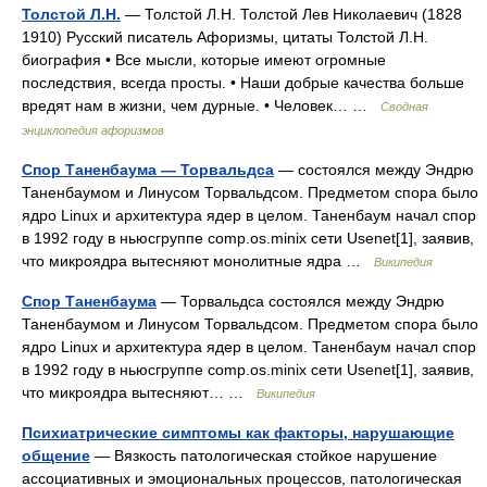
Толстой Л.Н.
— Толстой Л.Н. Толстой Лев Николаевич (1828
1910) Русский писатель Афоризмы, цитаты Толстой Л.Н.
биография • Все мысли, которые имеют огромные
последствия, всегда просты. • Наши добрые качества больше
вредят нам в жизни, чем дурные. • Человек… …
Сводная
энциклопедия афоризмов
Спор Таненбаума — Торвальдса
— состоялся между Эндрю
Таненбаумом и Линусом Торвальдсом. Предметом спора было
ядро Linux и архитектура ядер в целом. Таненбаум начал спор
в 1992 году в ньюсгруппе comp.os.minix сети Usenet[1], заявив,
что микроядра вытесняют монолитные ядра …
Википедия
Спор Таненбаума
— Торвальдса состоялся между Эндрю
Таненбаумом и Линусом Торвальдсом. Предметом спора было
ядро Linux и архитектура ядер в целом. Таненбаум начал спор
в 1992 году в ньюсгруппе comp.os.minix сети Usenet[1], заявив,
что микроядра вытесняют… …
Википедия
Психиатрические симптомы как факторы, нарушающие
общение
— Вязкость патологическая стойкое нарушение
ассоциативных и эмоциональных процессов, патологическая