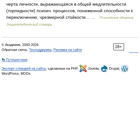
черта личности, выражающаяся в общей медлительности
(торпидности) психич. процессов, пониженной способности к
переключению, чрезмерной стойкости… …
Психология общения.
Энциклопедический словарь
© Академик, 2000-2026
18+
Обратная связь:
Техподдержка
,
Реклама на сайте
👣 Путешествия
Экспорт словарей на сайты
, сделанные на PHP,
Joomla,
Drupal,
WordPress, MODx.