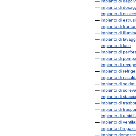
—
impianto
di
depolv
—
impianto
di
dosag
—
impianto
di
essicc
—
impianto
di
estrus
—
impianto
di
frantu
—
impianto
di
illumi
—
impianto
di
lavagg
—
impianto
di
luce
—
impianto
di
perfor
—
impianto
di
pompa
—
impianto
di
recupe
—
impianto
di
refrig
—
impianto
di
riscal
—
impianto
di
saldat
—
impianto
di
sollev
—
impianto
di
stacci
—
impianto
di
trasbo
—
impianto
di
traspo
—
impianto
di
umidif
—
impianto
di
ventil
—
impianto
d
'
irrigaz
—
impianto
domestic