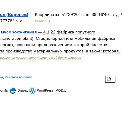
он
(
Воронеж
)
—
Координаты:
51
°
39
′
20
″
с
.
ш
.
39
°
16
′
40
″
в
.
д
.
/
277778
°
в
.
д
. …
Википедия
мусоросжигания
—
4
.
1
.
22
фабрика
попутного
incineration
plant
)
:
Стационарная
или
мобильная
фабрика
ановка
),
основным
предназначением
которой
является
ли
производство
материальных
продуктов
,
а
также:
которая
…
терминов
нормативно
-
технической
документации
ка
,
Реклама на сайте
18+
omla,
Drupal,
WordPress, MODx.