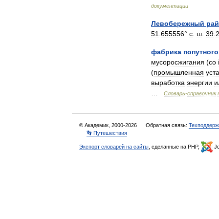
документации
Левобережный
рай
51
.
655556
°
с
.
ш
.
39
.
фабрика
попутного
мусоросжигания
(
co
(
промышленная
уст
выработка
энергии
и
…
Словарь
-
справочник
© Академик, 2000-2026
Обратная связь:
Техподдерж
👣 Путешествия
Экспорт словарей на сайты
, сделанные на PHP,
Jo