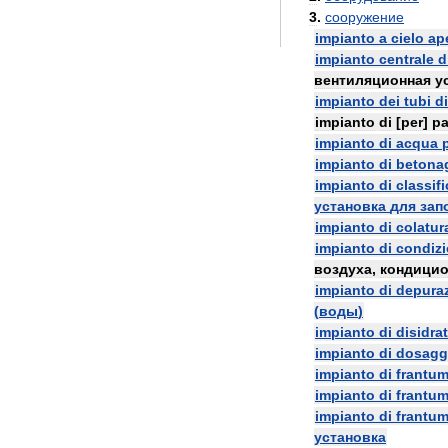
3
.
сооружение
impianto
a
cielo
ap
impianto
centrale
d
вентиляционная
у
impianto
dei
tubi
di
impianto
di
[
per
]
pa
impianto
di
acqua
impianto
di
betona
impianto
di
classif
установка
для
зап
impianto
di
colatur
impianto
di
condiz
воздуха
,
кондици
impianto
di
depura
(
воды
)
impianto
di
disidra
impianto
di
dosagg
impianto
di
frantu
impianto
di
frantu
impianto
di
frantu
установка