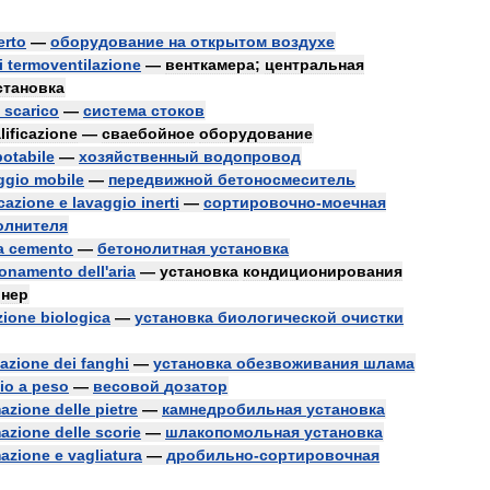
erto
—
оборудование
на
открытом
воздухе
i
termoventilazione
—
венткамера
;
центральная
становка
scarico
—
система
стоков
lificazione
—
сваебойное
оборудование
potabile
—
хозяйственный
водопровод
ggio
mobile
—
передвижной
бетоносмеситель
icazione
e
lavaggio
inerti
—
сортировочно
-
моечная
олнителя
a
cemento
—
бетонолитная
установка
ionamento
dell
'
aria
—
установка
кондиционирования
онер
zione
biologica
—
установка
биологической
очистки
tazione
dei
fanghi
—
установка
обезвоживания
шлама
io
a
peso
—
весовой
дозатор
mazione
delle
pietre
—
камнедробильная
установка
mazione
delle
scorie
—
шлакопомольная
установка
mazione
e
vagliatura
—
дробильно
-
сортировочная