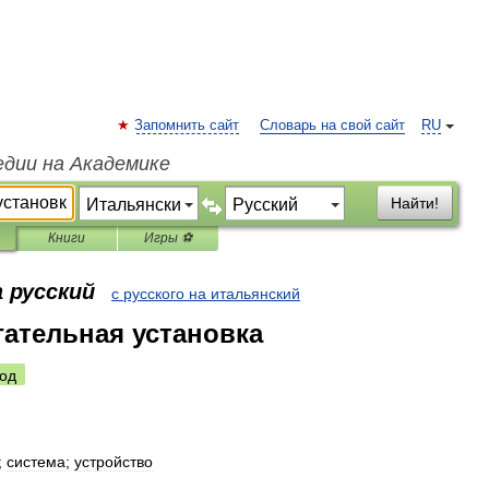
Запомнить сайт
Словарь на свой сайт
RU
едии на Академике
Найти!
Книги
Игры ⚽
 русский
с русского на итальянский
ательная установка
од
;
система
;
устройство