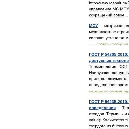
http:
//
www
.
rosbalt
.
ru
/
управление
МС
МСУ
сокращений
совре
МСУ
—
матричная
с
межколхозное
строи
силовая
установка
м
…
Словарь
сокращений
ГОСТ
Р
54205
-
2010:
доступные
техноло
Терминология
ГОСТ
Наилучшие
доступн
оригинал
документа:
определенное
врем
технической
документац
ГОСТ
Р
54235
-
2010:
определения
—
Тер
отходов
.
Термины
и
value
)
:
Количество
э
твердого
из
бытовых