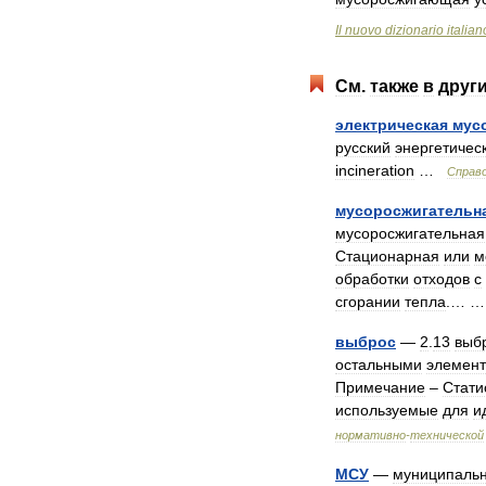
Il
nuovo
dizionario
italian
См
.
также
в
друг
электрическая
мус
русский
энергетичес
incineration
…
Справ
мусоросжигательн
мусоросжигательная
Стационарная
или
м
обработки
отходов
с
сгорании
тепла
.… 
выброс
—
2
.
13
выб
остальными
элемен
Примечание
–
Стати
используемые
для
и
нормативно
-
технической
МСУ
—
муниципаль