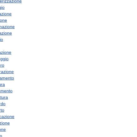
erizzazione
gio
azione
ione
mazione
nazione
io
azione
ggio
ro
erazione
damento
ura
amento
atura
rdo
rto
icazione
azione
ione
o