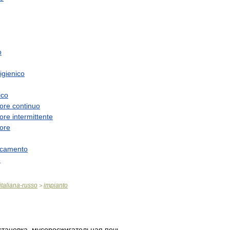
o
igienico
ico
ore
continuo
ore
intermittente
ore
ccamento
e
italiana
-
russo
impianto
>
становка
,
мусоросжигательная
печь