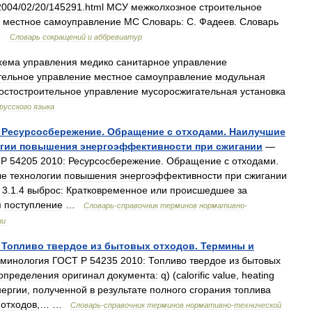
2004
/
02
/
20
/
145291
.
html
МСУ
межколхозное
строительное
местное
самоуправление
МС
Словарь:
С
.
Фадеев
.
Словарь
…
Словарь
сокращений
и
аббревиатур
хема
управления
медико
санитарное
управление
тельное
управление
местное
самоуправление
модульная
остостроительное
управление
мусоросжигательная
установка
русского
языка
Ресурсосбережение
.
Обращение
с
отходами
.
Наилучшие
гии
повышения
энергоэффективности
при
сжигании
—
Р
54205
2010:
Ресурсосбережение
.
Обращение
с
отходами
.
ые
технологии
повышения
энергоэффективности
при
сжигании
3
.
1
.
4
выброс:
Кратковременное
или
происшедшее
за
я
поступление
…
Словарь
-
справочник
терминов
нормативно
-
ии
Топливо
твердое
из
бытовых
отходов
.
Термины
и
минология
ГОСТ
Р
54235
2010:
Топливо
твердое
из
бытовых
определения
оригинал
документа:
q
) (
calorific
value
,
heating
нергии
,
полученной
в
результате
полного
сгорания
топлива
отходов
,… …
Словарь
-
справочник
терминов
нормативно
-
технической