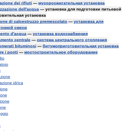
azione
dei
rifiuti
—
мусоросжигательная
установка
izzazione
dell
'
acqua
—
установка
для
подготовки
питьевой
овительная
установка
ione
di
calcestruzzo
premescolato
—
установка
для
тонной
смеси
mento
d
'
acqua
—
установка
водоснабжения
damento
centrale
—
система
центрального
отопления
omerati
bituminosi
—
битумоприготовительная
установка
re
i
ponti
—
мостостроительное
оборудование
dio
atoio
o
azione
tazione
idrica
ione
ione
zione
one
ggio
e