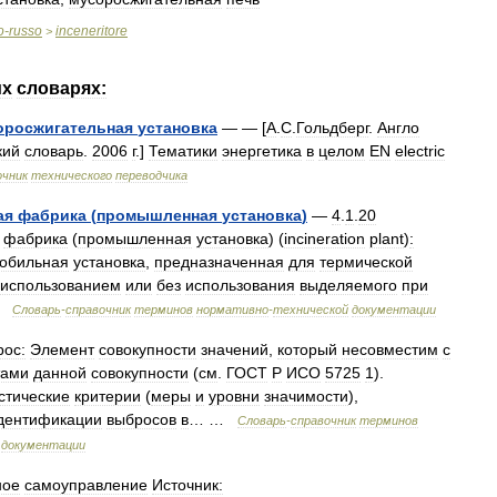
o
-
russo
inceneritore
>
их
словарях:
оросжигательная
установка
— — [
А
.
С
.
Гольдберг
.
Англо
кий
словарь
.
2006
г
.]
Тематики
энергетика
в
целом
EN
electric
очник
технического
переводчика
ая
фабрика
(
промышленная
установка
)
—
4
.
1
.
20
фабрика
(
промышленная
установка
) (
incineration
plant
)
:
обильная
установка
,
предназначенная
для
термической
использованием
или
без
использования
выделяемого
при
…
Словарь
-
справочник
терминов
нормативно
-
технической
документации
рос:
Элемент
совокупности
значений
,
который
несовместим
с
тами
данной
совокупности
(
см
.
ГОСТ
Р
ИСО
5725
1
).
стические
критерии
(
меры
и
уровни
значимости
),
дентификации
выбросов
в
… …
Словарь
-
справочник
терминов
документации
ное
самоуправление
Источник: