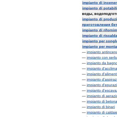
impianto
di
incener
impianto
di
potabil
воды
,
водоподгот
impianto
di
produz
приготовления
бе
impianto
di
riforni
impianto
di
riscal
impianto
per
congl
impianto
per
monta
—
impianto
antincen
—
impianto
con
serb
—
impianto
da
bagn
—
impianto
d
'
acclim
—
impianto
d
'
alimen
—
impianto
d
'
aspiraz
—
impianto
d
'
epuraz
—
impianto
d
'
escava
—
impianto
di
aerazi
—
impianto
di
betona
—
impianto
di
binari
—
impianto
di
caldai