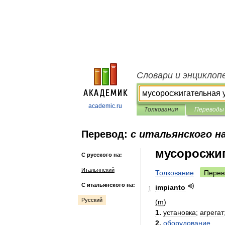
Словари и энциклоп
academic.ru
Толкования
Переводы
Перевод:
с итальянского на
мусоросжиг
С русского на:
Итальянский
Толкование
Перев
С итальянского на:
impianto
1
Русский
(
m
)
1
.
установка
;
агрегат
2
.
оборудование