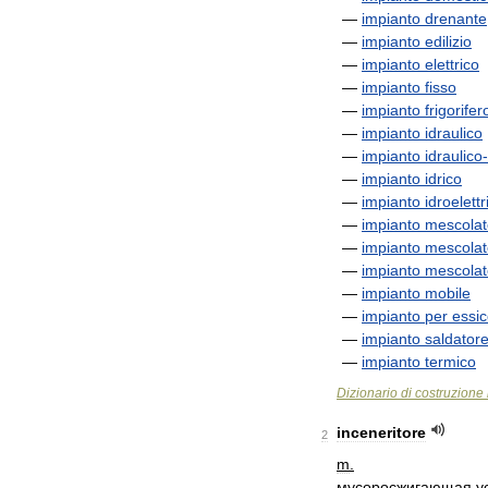
—
impianto
drenante
—
impianto
edilizio
—
impianto
elettrico
—
impianto
fisso
—
impianto
frigorifer
—
impianto
idraulico
—
impianto
idraulico
-
—
impianto
idrico
—
impianto
idroelettr
—
impianto
mescolat
—
impianto
mescolat
—
impianto
mescolat
—
impianto
mobile
—
impianto
per
essi
—
impianto
saldator
—
impianto
termico
Dizionario
di
costruzione
inceneritore
2
m
.
мусоросжигающая
у