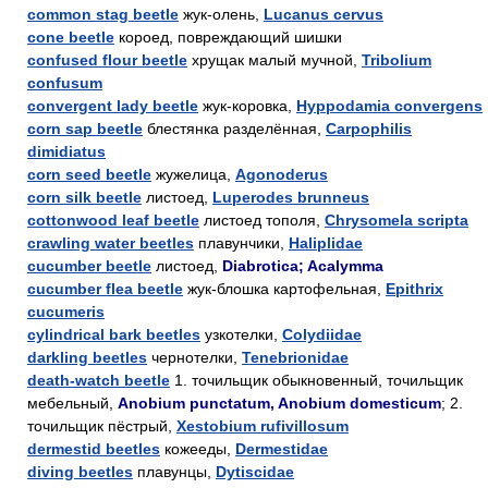
common stag beetle
жук-олень,
Lucanus cervus
cone beetle
короед, повреждающий шишки
confused flour beetle
хрущак малый мучной,
Tribolium
confusum
convergent lady beetle
жук-коровка,
Hyppodamia convergens
corn sap beetle
блестянка разделённая,
Carpophilis
dimidiatus
corn seed beetle
жужелица,
Agonoderus
corn silk beetle
листоед,
Luperodes brunneus
cottonwood leaf beetle
листоед тополя,
Chrysomela scripta
crawling water beetles
плавунчики,
Haliplidae
cucumber beetle
листоед,
Diabrotica; Acalymma
cucumber flea beetle
жук-блошка картофельная,
Epithrix
cucumeris
cylindrical bark beetles
узкотелки,
Colydiidae
darkling beetles
чернотелки,
Tenebrionidae
death-watch beetle
1. точильщик обыкновенный, точильщик
мебельный,
Anobium punctatum, Anobium domesticum
; 2.
точильщик пёстрый,
Xestobium rufivillosum
dermestid beetles
кожееды,
Dermestidae
diving beetles
плавунцы,
Dytiscidae