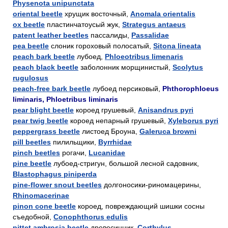
Physenota unipunctata
oriental beetle
хрущик восточный,
Anomala orientalis
ox beetle
пластинчатоусый жук,
Strategus antaeus
patent leather beetles
пассалиды,
Passalidae
pea beetle
слоник гороховый полосатый,
Sitona lineata
peach bark beetle
лубоед,
Phloeotribus limenaris
peach black beetle
заболонник морщинистый,
Scolytus
rugulosus
peach-free bark beetle
лубоед персиковый,
Phthorophloeus
liminaris, Phloetribus liminaris
pear blight beetle
короед грушевый,
Anisandrus pyri
pear twig beetle
короед непарный грушевый,
Xyleborus pyri
peppergrass beetle
листоед Броуна,
Galeruca browni
pill beetles
пилильщики,
Byrrhidae
pinch beetles
рогачи,
Lucanidae
pine beetle
лубоед-стригун, большой лесной садовник,
Blastophagus piniperda
pine-flower snout beetles
долгоносики-риномацерины,
Rhinomacerinae
pinon cone beetle
короед, повреждающий шишки сосны
съедобной,
Conophthorus edulis
pittet ambrosia beetle
древесинник,
Corthylus