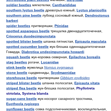
soldier beetles
мягкотелки,
Cantharididae
southern lyctus beetle
древогрыз южный,
Lyctus planicollis
southern pine beetle
лубоед сосновый южный,
Dendroctonus
barberi
spider beetles
притворяшки,
Ptinidae
spotted asparagus beetle
трещалка двенадцатиточечная,
Criocerus duodecimpunctata
spotted blister beetle
шпанка пятнистая,
Epicauta maculata
spotted cucumber beetle
жук-блошка одиннадцатиточечная
Говарда,
Diabrotica undecimpunctata howardi
squash beetle
жук-коровка северная,
Epilachna borealis
stag beetles
рогачи,
Lucanidae
stink beetle
жужелица
Nomius pygmaeus
stone beetle
сцидмениды,
Scydmaenidae
storehouse beetle
притворяшки
Gibbium psylloides
striped blister beetle
шпанка полосатая,
Epicauta vitata
striped flea beetle
жук-блошка полосатая,
Phyllotreta
striolata, Systena blanda
sugar-cane beetle
жук-носорог сахарного тростника,
Euctheola rugiceps
sunflower beetle
совка подсолнечниковая, восклицательная,