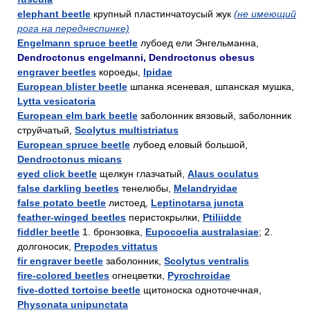
elephant beetle
крупный пластинчатоусый жук
(не имеющий
рога на переднеспинке)
Engelmann spruce beetle
лубоед ели Энгельманна,
Dendroctonus engelmanni, Dendroctonus obesus
engraver beetles
короеды,
Ipidae
European blister beetle
шпанка ясеневая, шпанская мушка,
Lytta vesicatoria
European elm bark beetle
заболонник вязовый, заболонник
струйчатый,
Scolytus multistriatus
European spruce beetle
лубоед еловый большой,
Dendroctonus micans
eyed click beetle
щелкун глазчатый,
Alaus oculatus
false darkling beetles
тенелюбы,
Melandryidae
false potato beetle
листоед,
Leptinotarsa juncta
feather-winged beetles
перистокрылки,
Ptiliidde
fiddler beetle
1. бронзовка,
Eupocoelia australasiae
; 2.
долгоносик,
Prepodes vittatus
fir engraver beetle
заболонник,
Scolytus ventralis
fire-colored beetles
огнецветки,
Pyrochroidae
five-dotted tortoise beetle
щитоноска одноточечная,
Physonata unipunctata