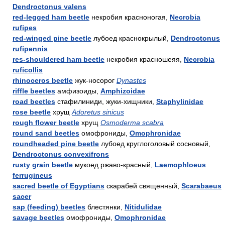
Dendroctonus valens
red-legged ham beetle
некробия красноногая,
Necrobia
rufipes
red-winged pine beetle
лубоед краснокрылый,
Dendroctonus
rufipennis
res-shouldered ham beetle
некробия красношеяя,
Necrobia
ruficollis
rhinoceros beetle
жук-носорог
Dynastes
riffle beetles
амфизоиды,
Amphizoidae
road beetles
стафилиниди, жуки-хищники,
Staphylinidae
rose beetle
хрущ
Adoretus sinicus
rough flower beetle
хрущ
Osmoderma scabra
round sand beetles
омофрониды,
Omophronidae
roundheaded pine beetle
лубоед круглоголовый сосновый,
Dendroctonus convexifrons
rusty grain beetle
мукоед ржаво-красный,
Laemophloeus
ferrugineus
sacred beetle of Egyptians
скарабей священный,
Scarabaeus
sacer
sap (feeding) beetles
блестянки,
Nitidulidae
savage beetles
омофрониды,
Omophronidae