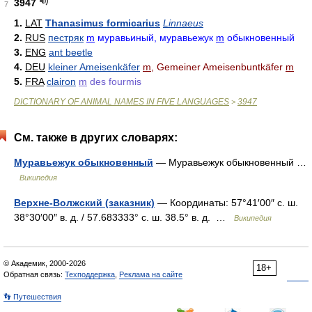
3947
7
1.
LAT
Thanasimus formicarius
Linnaeus
2.
RUS
пестряк
m
муравьиный, муравьежук
m
обыкновенный
3.
ENG
ant beetle
4.
DEU
kleiner Ameisenkäfer
m
, Gemeiner Ameisenbuntkäfer
m
5.
FRA
clairon
m
des fourmis
DICTIONARY OF ANIMAL NAMES IN FIVE LANGUAGES
3947
>
См. также в других словарях:
Муравьежук обыкновенный
— Муравьежук обыкновенный …
Википедия
Верхне-Волжский (заказник)
— Координаты: 57°41′00″ с. ш.
38°30′00″ в. д. / 57.683333° с. ш. 38.5° в. д. …
Википедия
© Академик, 2000-2026
18+
Обратная связь:
Техподдержка
,
Реклама на сайте
👣 Путешествия