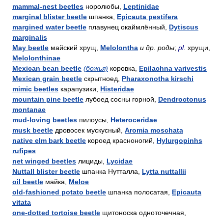
mammal-nest beetles
норолюбы,
Leptinidae
marginal blister beetle
шпанка,
Epicauta pestifera
margined water beetle
плавунец окаймлённый,
Dytiscus
marginalis
May beetle
майский хрущ,
Melolontha
и др. роды
;
pl
. хрущи,
Melolonthinae
Mexican bean beetle
(божья)
коровка,
Epilachna varivestis
Mexican grain beetle
скрытноед,
Pharaxonotha kirschi
mimic beetles
карапузики,
Histeridae
mountain pine beetle
лубоед сосны горной,
Dendroctonus
montanae
mud-loving beetles
пилоусы,
Heteroceridae
musk beetle
дровосек мускусный,
Aromia moschata
native elm bark beetle
короед красноногий,
Hylurgopinhs
rufipes
net winged beetles
лициды,
Lycidae
Nuttall blister beetle
шпанка Нутталла,
Lytta nuttallii
oil beetle
майка,
Meloe
old-fashioned potato beetle
шпанка полосатая,
Epicauta
vitata
one-dotted tortoise beetle
щитоноска одноточечная,