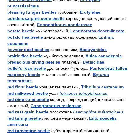
punctatissimus
pleasing fungus beetles
грибовики,
Erotylidae
ponderosa-pine cone beetle
короед, повреждающий шишки
сосны жёлтой,
Conophthorus ponderosae
potato beetle
жук колорадский,
Leptinotarsa decemlineata
potato flea beetle
жук-блошка картофельная,
Epithrix
cucumeris
powder-post beetles
капюшонники,
Bostrychidae
prairie flea beetle
жук-блоха земляная,
Altica canadensis
predacious diving beetles
плавунцы,
Dytiscidae
puller's rose beetle
долгоносик Фуллера,
Pantomorus fulleri
raspberry beetle
малинник обыкновенный,
Byturus
tomentosus
red floru beetle
хрущак каштановый,
Tribolium castaneum
red milkweed beetle
усач
Tetraopes tetrophthalmus
red pine cone beetle
короед, повреждающий шишки сосны
смолистой,
Conophthorus resinosae
red rust grain beetle
плоскотела
Laemophloeus ferrugineus
red turnip beetle
листоед американский,
Entomoscelis
americana
red turpentine beetle
лубоед красный скипидарный,