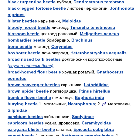
black turpentine beetle
лубоед,
Dendroctonus terebrans
black-legged tortoise beetle
листоед черноногий,
Jonthonota
nigripes
blister beetles
нарывники,
Meloidae
bloody nosed beetle
листоед,
Timarcha tenebricosa
blossom beetle
цветоед рапсовый,
Meligethes aeneus
bombardier beetle
бомбардир,
Brachinus
bone beetle
костоед,
Corynetes
boxborer beetle
ложнокороед,
Heterobostrychus aequalis
broad nosed bark beetles
долгоносики короткохоботные
(группа подсемейств)
broad-horned flour beetle
хрущак рогатый,
Gnathocerus
cornutus
brown scavenger beetles
скрытники,
Lathridiidae
brown spider beetle
притворяшка,
Ptinus hirtellus
bumble flower beetle
шмележук,
Euphoria inda
burying beetle
1. могильщик,
Necrophorus
; 2.
pl
. мертвоеды,
Silphidae
cambium beetles
заболонники,
Scolytinae
capricorn beetles
усачи, дровосеки,
Cerambycidae
caragana blister beetle
шпанка,
Epicauta subglabra
carpet beetle
1. антренус,
Anthrenus scrophulariae
; 2.