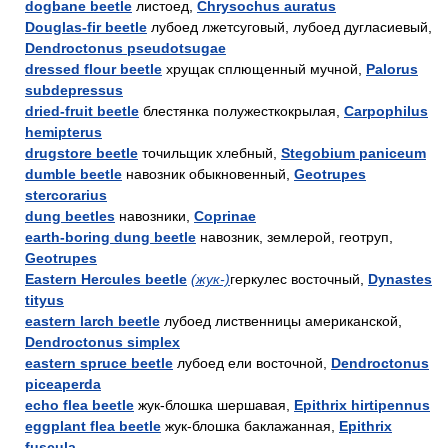
dogbane beetle
листоед,
Chrysochus auratus
Douglas-fir beetle
лубоед лжетсуговый, лубоед дугласиевый,
Dendroctonus pseudotsugae
dressed flour beetle
хрущак сплющенный мучной,
Palorus
subdepressus
dried-fruit beetle
блестянка полужесткокрылая,
Carpophilus
hemipterus
drugstore beetle
точильщик хлебный,
Stegobium paniceum
dumble beetle
навозник обыкновенный,
Geotrupes
stercorarius
dung beetles
навозники,
Coprinae
earth-boring dung beetle
навозник, землерой, геотруп,
Geotrupes
Eastern Hercules beetle
(жук-)
геркулес восточный,
Dynastes
tityus
eastern larch beetle
лубоед лиственницы американской,
Dendroctonus simplex
eastern spruce beetle
лубоед ели восточной,
Dendroctonus
piceaperda
echo flea beetle
жук-блошка шершавая,
Epithrix hirtipennus
eggplant flea beetle
жук-блошка баклажанная,
Epithrix
fuscula