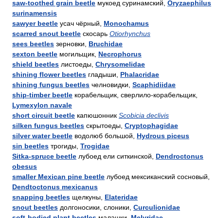
saw-toothed grain beetle
мукоед суринамский,
Oryzaephilus
surinamensis
sawyer beetle
усач чёрный,
Monochamus
scarred snout beetle
скосарь
Otiorhynchus
sees beetles
зерновки,
Bruchidae
sexton beetle
могильщик,
Necrophorus
shield beetles
листоеды,
Chrysomelidae
shining flower beetles
гладыши,
Phalacridae
shining fungus beetles
челновидки,
Scaphidiidae
ship-timber beetle
корабельщик, сверлило-корабельщик,
Lymexylon navale
short circuit beetle
капюшонник
Scobicia declivis
silken fungus beetles
скрытоеды,
Cryptophagidae
silver water beetle
водолюб большой,
Hydrous piceus
sin beetles
трогиды,
Trogidae
Sitka-spruce beetle
лубоед ели ситкинской,
Dendroctonus
obesus
smaller Mexican pine beetle
лубоед мексиканский сосновый,
Dendtoctonus mexicanus
snapping beetles
щелкуны,
Elateridae
snout beetles
долгоносики, слоники,
Curculionidae
soft-bodied plant beetles
малашки,
Melyridae