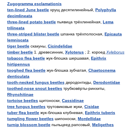
Zugogramma esclamationis
ten-lined June beetle
хрущ десятилинейный,
Polyphylla
decimlineata
three-lined potato beetle
пьявица трёхлинейная,
Lema
trilineata
three-striped blister beetle
шпанка трёхполосная,
Epicauta
lemniscata
tiger beetle
скакуны,
Cicindelidae
timber beetle
1. древесинник,
Xyloterus
; 2. короед
Xyleborus
tobacco flea beetle
жук-блошка шершавая,
Epithrix
hirtipennus
tooghed flea beetle
жук-блошка зубчатая,
Chaetocnema
denticulata
tooth-necked fungus beetles
деродонтиды,
Derodontidae
toothed-nose snout beetles
трубковёрты-ринхиты,
Rhynchitinae
tortoise beetles
щитоноски,
Cassidinae
tree fungus beetles
трутовиковые жуки,
Cisidae
tuber flea beetle
жук-блошка клубневая,
Epithrix tuberis
tumgling flower beetles
шипоноски,
Mordellidae
turnip blossom beetle
пыльцеед рапсовый,
Meligethes