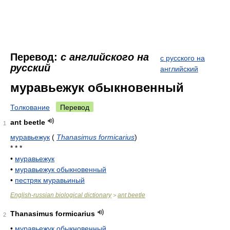
Перевод:
с английского на
с русского на
русский
английский
муравьежук обыкновенный
Толкование
Перевод
ant beetle
1
муравьежук
(
Thanasimus formicarius
)
* * *
•
муравьежук
•
муравьежук обыкновенный
•
пестряк муравьиный
English-russian biological dictionary
ant beetle
>
Thanasimus formicarius
2
•
муравьежук обыкновенный