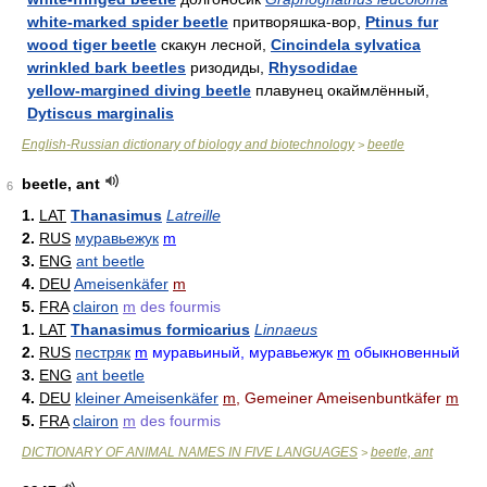
white-marked spider beetle
притворяшка-вор,
Ptinus fur
wood tiger beetle
скакун лесной,
Cincindela sylvatica
wrinkled bark beetles
ризодиды,
Rhysodidae
yellow-margined diving beetle
плавунец окаймлённый,
Dytiscus marginalis
English-Russian dictionary of biology and biotechnology
beetle
>
beetle, ant
6
1.
LAT
Thanasimus
Latreille
2.
RUS
муравьежук
m
3.
ENG
ant beetle
4.
DEU
Ameisenkäfer
m
5.
FRA
clairon
m
des fourmis
1.
LAT
Thanasimus formicarius
Linnaeus
2.
RUS
пестряк
m
муравьиный, муравьежук
m
обыкновенный
3.
ENG
ant beetle
4.
DEU
kleiner Ameisenkäfer
m
, Gemeiner Ameisenbuntkäfer
m
5.
FRA
clairon
m
des fourmis
DICTIONARY OF ANIMAL NAMES IN FIVE LANGUAGES
beetle, ant
>