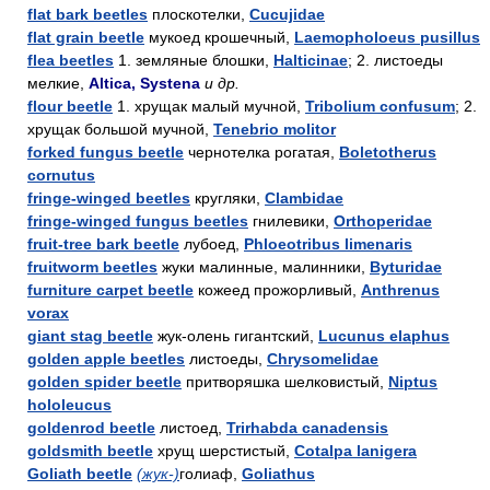
flat bark beetles
плоскотелки,
Cucujidae
flat grain beetle
мукоед крошечный,
Laemopholoeus pusillus
flea beetles
1. земляные блошки,
Halticinae
; 2. листоеды
мелкие,
Altica, Systena
и др.
flour beetle
1. хрущак малый мучной,
Tribolium confusum
; 2.
хрущак большой мучной,
Tenebrio molitor
forked fungus beetle
чернотелка рогатая,
Boletotherus
cornutus
fringe-winged beetles
кругляки,
Clambidae
fringe-winged fungus beetles
гнилевики,
Orthoperidae
fruit-tree bark beetle
лубоед,
Phloeotribus limenaris
fruitworm beetles
жуки малинные, малинники,
Byturidae
furniture carpet beetle
кожеед прожорливый,
Anthrenus
vorax
giant stag beetle
жук-олень гигантский,
Lucunus elaphus
golden apple beetles
листоеды,
Chrysomelidae
golden spider beetle
притворяшка шелковистый,
Niptus
hololeucus
goldenrod beetle
листоед,
Trirhabda canadensis
goldsmith beetle
хрущ шерстистый,
Cotalpa lanigera
Goliath beetle
(жук-)
голиаф,
Goliathus