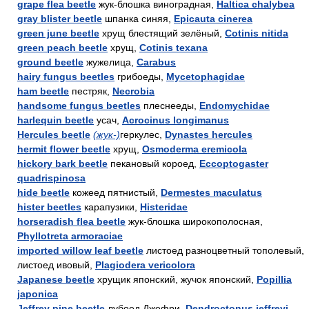
grape flea beetle
жук-блошка виноградная,
Haltica chalybea
gray blister beetle
шпанка синяя,
Epicauta cinerea
green june beetle
хрущ блестящий зелёный,
Cotinis nitida
green peach beetle
хрущ,
Cotinis texana
ground beetle
жужелица,
Carabus
hairy fungus beetles
грибоеды,
Mycetophagidae
ham beetle
пестряк,
Necrobia
handsome fungus beetles
плеснееды,
Endomychidae
harlequin beetle
усач,
Acrocinus longimanus
Hercules beetle
(жук-)
геркулес,
Dynastes hercules
hermit flower beetle
хрущ,
Osmoderma eremicola
hickory bark beetle
пекановый короед,
Eccoptogaster
quadrispinosa
hide beetle
кожеед пятнистый,
Dermestes maculatus
hister beetles
карапузики,
Histeridae
horseradish flea beetle
жук-блошка широкополосная,
Phyllotreta armoraciae
imported willow leaf beetle
листоед разноцветный тополевый,
листоед ивовый,
Plagiodera vericolora
Japanese beetle
хрущик японский, жучок японский,
Popillia
japonica
Jeffrey pine beetle
лубоед Джефри,
Dendroctonus jeffreyi