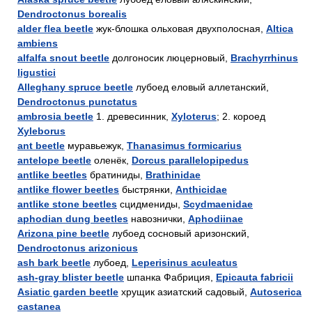
Dendroctonus borealis
alder flea beetle
жук-блошка ольховая двухполосная,
Altica
ambiens
alfalfa snout beetle
долгоносик люцерновый,
Brachyrrhinus
ligustici
Alleghany spruce beetle
лубоед еловый аллетанский,
Dendroctonus punctatus
ambrosia beetle
1. древесинник,
Xyloterus
; 2. короед
Xyleborus
ant beetle
муравьежук,
Thanasimus formicarius
antelope beetle
оленёк,
Dorcus parallelopipedus
antlike beetles
братиниды,
Brathinidae
antlike flower beetles
быстрянки,
Anthicidae
antlike stone beetles
сцидмениды,
Scydmaenidae
aphodian dung beetles
навознички,
Aphodiinae
Arizona pine beetle
лубоед сосновый аризонский,
Dendroctonus arizonicus
ash bark beetle
лубоед,
Leperisinus aculeatus
ash-gray blister beetle
шпанка Фабриция,
Epicauta fabricii
Asiatic garden beetle
хрущик азиатский садовый,
Autoserica
castanea