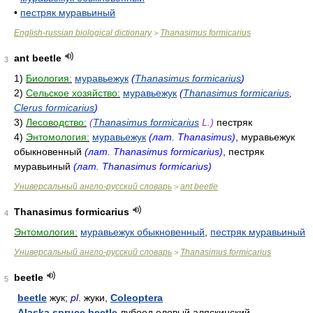
•
пестряк муравьиный
English-russian biological dictionary
Thanasimus formicarius
>
ant beetle
3
1)
Биология:
муравьежук
(
Thanasimus formicarius
)
2)
Сельское хозяйство:
муравьежук
(
Thanasimus formicarius
,
Clerus formicarius
)
3)
Лесоводство:
(
Thanasimus formicarius
L.)
пестряк
4)
Энтомология:
муравьежук
(лат. Thanasimus)
, муравьежук
обыкновенный
(лат. Thanasimus formicarius)
, пестряк
муравьиный
(лат. Thanasimus formicarius)
Универсальный англо-русский словарь
ant beetle
>
Thanasimus formicarius
4
Энтомология:
муравьежук обыкновенный
,
пестряк муравьиный
Универсальный англо-русский словарь
Thanasimus formicarius
>
beetle
5
beetle
жук;
pl
. жуки,
Coleoptera
Alaska spruce beetle
лубоед еловый аляскинский,