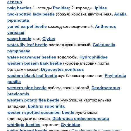
aeneus
twig beetles
1. псоиды
Psoidae
; 2. короеды,
Ipidae
two-spotted lady beetle
(божья) коровка двуточечная,
Adalia
bipunctata
varied carpet beetle
кожеед коллекционный,
Anthrenus
verbasci
wasp beetle
клит,
Clytus
water-lily leaf beetle
листоед кувшинковый,
Galerucella
nymphaeae
water-scavenger beetles
водолюбы,
Hydrophilidae
western balsam bark beetle
(короед-)лесовик пихты
бальзамической,
Dryocoetes confusus
western black leaf beetle
жук-блошка крошечная,
Phyllotreta
pusilla
western pine beetle
лубоед сосны жёлтой,
Dendroctonus
brevicomis
western potato flea beetle
жук-блошка картофельная
западная,
Epithrix subcrinita
western spotted cucumber beetle
жук-блошка
одиннадцатиточечная,
Diabrotica undecimpunctata
whirligig beetles
вертячки,
Gyrinidae
white-fringed beetle
долгоносик
Graphognathus leucoloma