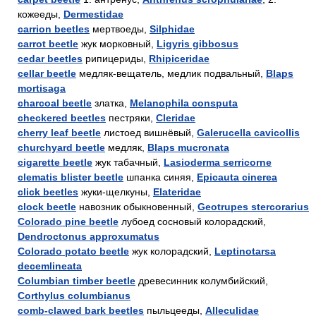
кожееды,
Dermestidae
carrion beetles
мертвоеды,
Silphidae
carrot beetle
жук морковный,
Ligyris gibbosus
cedar beetles
рипицериды,
Rhipiceridae
cellar beetle
медляк-вещатель, медлик подвальный,
Blaps
mortisaga
charcoal beetle
златка,
Melanophila consputa
checkered beetles
пестряки,
Cleridae
cherry leaf beetle
листоед вишнёвый,
Galerucella cavicollis
churchyard beetle
медляк,
Blaps mucronata
cigarette beetle
жук табачный,
Lasioderma serricorne
clematis blister beetle
шпанка синяя,
Epicauta cinerea
click beetles
жуки-щелкуны,
Elateridae
clock beetle
навозник обыкновенный,
Geotrupes stercorarius
Colorado pine beetle
лубоед сосновый колорадский,
Dendroctonus approxumatus
Colorado potato beetle
жук колорадский,
Leptinotarsa
decemlineata
Columbian timber beetle
древесинник колумбийский,
Corthylus columbianus
comb-clawed bark beetles
пыльцееды,
Alleculidae