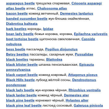
asparagus beetle
трещалка спаржевая,
Crioceris asparagi
atlas beetle
атлас,
Chalcosoma atlas
bacon beetle
кожеед ветчинный,
Dermestes lardarius
banded cucumber beetle
жук-блошка окаймлённая,
Diabrotica balteata
bark beetles
короеды,
Ipidae
bean lady beetle
божья коровка, коровка,
Epilachna varivestis
beet tortoise beetle
щитоноска свекловичная,
Cassida
nebulosa
bess beetle
пассалида,
Popilius disjunctus
Betsy beetles
пассалиды, сахарные жуки,
Pussalidae
black beetles
тараканы,
Blattodea
black blister beetle
шпанка пенсильванская,
Epicauta
pennsylvanica
black carpet beetle
кожеед ковровый,
Attagenus piceus
Black Hills beetle
лубоед жёлтой сосны,
Dendroctonus
ponderosae
black lady beetle
жук-коровка чёрная,
Rhizobius ventralis
black larder beetle
кожеед чёрный,
Dermestes ater
black pine beetle
корнежил чёрный,
Hylastes alter
black pine leaf beetle
листоед сосновый,
Galeruca pinicola