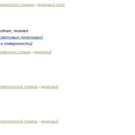
английский
словарь
муаровый
шёлк
>
ohren
,
moiriert
световых
переливах
)
,
о
поверхности
)
немецкий
словарь
муаровый
>
итехнический
словарь
муаровый
>
итехнический
словарь
муаровый
>