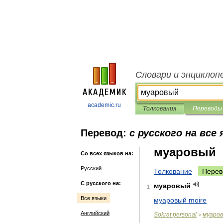
Словари и энциклоп
academic.ru
Толкования
Переводы
Перевод:
с русского на все
муаровый
Со всех языков на:
Русский
Толкование
Перев
С русского на:
муаровый
1
Все языки
муаровый
moire
Английский
Sokrat
personal
муаро
>