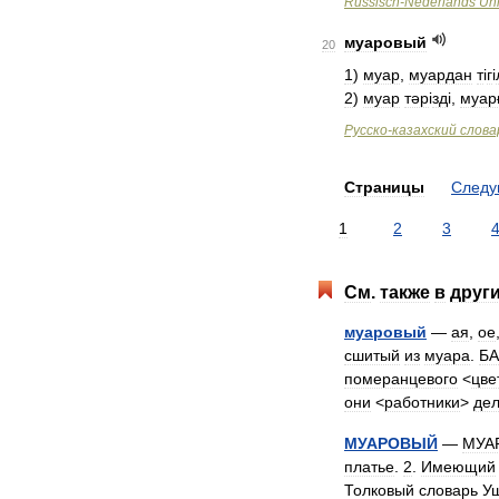
Russisch
-
Nederlands
Uni
муаровый
20
1
)
муар
,
муардан
т
і
г
і
2
)
муар
тәр
і
зд
і,
муар
Русско
-
казахский
слова
Страницы
След
1
2
3
См
.
также
в
друг
муаровый
—
ая
,
ое
сшитый
из
муара
.
Б
померанцевого
<
цве
они
<
работники
>
дел
МУАРОВЫЙ
—
МУА
платье
.
2
.
Имеющий
Толковый
словарь
У