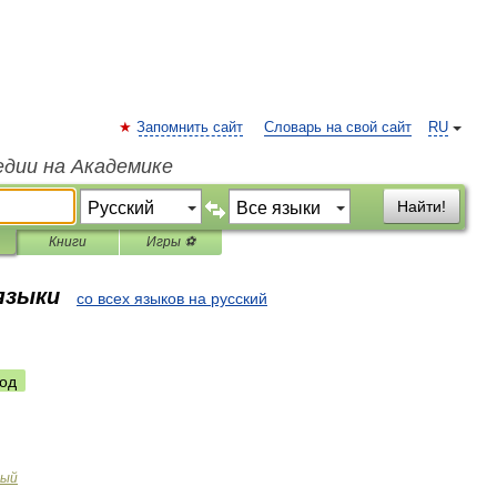
Запомнить сайт
Словарь на свой сайт
RU
едии на Академике
Найти!
Книги
Игры ⚽
 языки
со всех языков на русский
од
вый