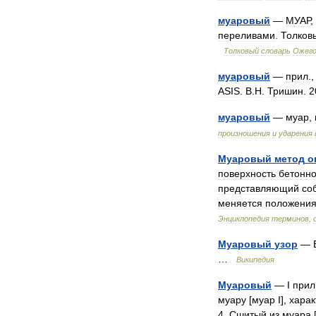
муаровый
—
МУАР
,
переливами
.
Толков
Толковый
словарь
Ожего
муаровый
—
прил
.
ASIS
.
В
.
Н
.
Тришин
.
2
муаровый
—
муар
,
произношения
и
ударения
Муаровый
метод
о
поверхность
бетонно
представляющий
со
меняется
положени
Энциклопедия
терминов
,
Муаровый
узор
—
…
Википедия
Муаровый
—
I
прил
муару
[
муар
I
],
хара
4
.
Сшитый
из
муара