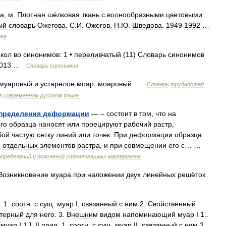
а
,
м
.
Плотная
шёлковая
ткань
с
волнообразными
цветовыми
ый
словарь
Ожегова
.
С
.
И
.
Ожегов
,
Н
.
Ю
.
Шведова
.
1949
1992
…
ва
,
кол
во
синонимов:
1
•
переливчатый
(
11
)
Словарь
синонимов
013
…
Словарь
синонимов
муаровый
и
устарелое
моар
,
моаровый
…
Словарь
трудностей
в
современном
русском
языке
пределения
деформации
— –
состоит
в
том
,
что
на
го
образца
наносят
или
проецируют
рабочий
растр
,
бой
частую
сетку
линий
или
точек
.
При
деформации
образца
я
отдельных
элементов
растра
,
и
при
совмещении
его
с
… …
определений
и
пояснений
строительных
материалов
Возникновение
муара
при
наложении
двух
линейных
решёток
.
1
.
соотн
.
с
сущ
.
муар
I
,
связанный
с
ним
2
.
Свойственный
ктерный
для
него
.
3
.
Внешним
видом
напоминающий
муар
I
1
..
[
муар
I
1
.].
II
прил
.
1
.
соотн
.
с
сущ
.
муар
II
,
связанный
с
ним
2