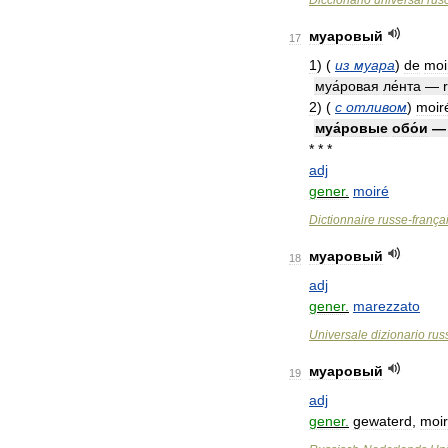
Diccionario
universal
rus
муаровый
17
1
)
(
из
муара
)
de
moi
муа́ровая
ле́нта
—
2
)
(
с
отливом
)
moir
муа́ровые
обо́и
* * *
adj
gener
.
moiré
Dictionnaire
russe
-
frança
муаровый
18
adj
gener
.
marezzato
Universale
dizionario
rus
муаровый
19
adj
gener
.
gewaterd
,
moi