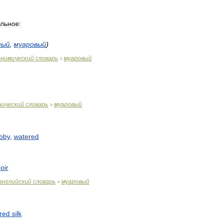
льное:
ный
,
муаровый
)
онимический
словарь
муаровый
>
нический
словарь
муаровый
>
bby
,
watered
oir
английский
словарь
муаровый
>
red
silk