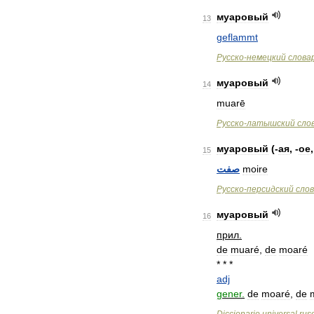
муаровый
13
geflammt
Русско
-
немецкий
слова
муаровый
14
muarē
Русско
-
латышский
сло
муаровый
(-
ая
, -
ое
,
15
صفت
moire
Русско
-
персидский
сло
муаровый
16
прил
.
de
muaré
,
de
moaré
* * *
adj
gener
.
de
moaré
,
de