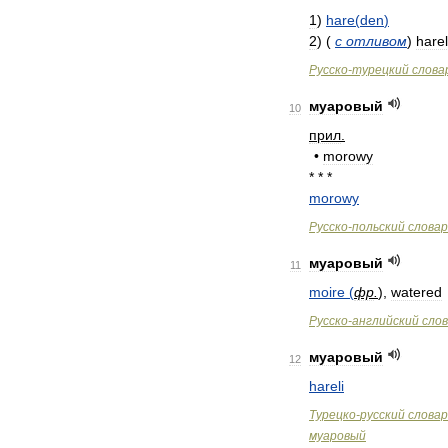
1
)
hare
(
den
)
2
)
(
с
отливом
)
harel
Русско
-
турецкий
слова
муаровый
10
прил
.
•
morowy
* * *
morowy
Русско
-
польский
словар
муаровый
11
moire
(
фр
.
),
watered
Русско
-
английский
сло
муаровый
12
hareli
Турецко
-
русский
словар
муаровый