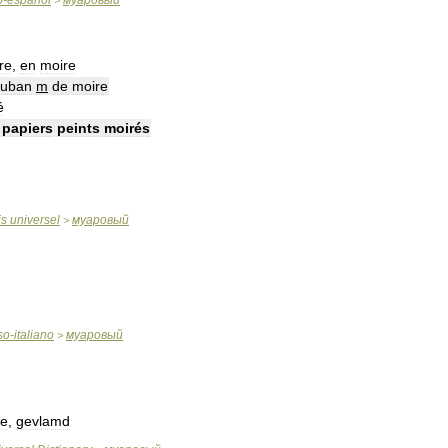
o
-
español
муаровый
>
re
,
en
moire
ruban
m
de
moire
é
—
papiers
peints
moirés
is
universel
муаровый
>
so
-
italiano
муаровый
>
re
,
gevlamd