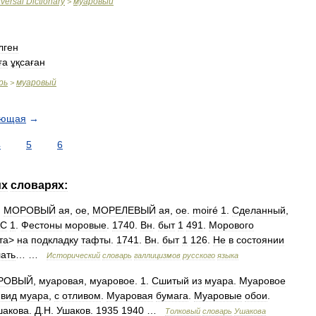
versal
Dictionary
муаровый
>
лген
ға
ұқсаған
рь
муаровый
>
ующая
→
4
5
6
их
словарях:
,
МОРОВЫЙ
ая
,
ое
,
МОРЕЛЕВЫЙ
ая
,
ое
.
moiré
1
.
Сделанный
,
АС
1
.
Фестоны
моровые
.
1740
.
Вн
.
быт
1
491
.
Морового
та
>
на
подкладку
тафты
.
1741
.
Вн
.
быт
1
126
.
Не
в
состоянии
ать
… …
Исторический
словарь
галлицизмов
русского
языка
РОВЫЙ
,
муаровая
,
муаровое
.
1
.
Сшитый
из
муара
.
Муаровое
вид
муара
,
с
отливом
.
Муаровая
бумага
.
Муаровые
обои
.
шакова
.
Д
.
Н
.
Ушаков
.
1935
1940
…
Толковый
словарь
Ушакова