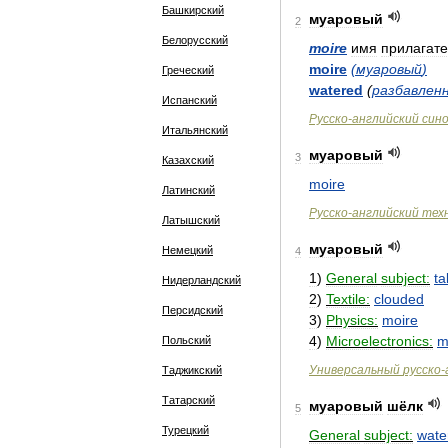
Башкирский
муаровый
2
Белорусский
moire
имя
прилагате
moire
(
муаровый
)
Греческий
watered
(
разбавлен
Испанский
Русско
-
английский
син
Итальянский
муаровый
3
Казахский
moire
Латинский
Русско
-
английский
тех
Латышский
муаровый
Немецкий
4
1
)
General
subject:
ta
Нидерландский
2
)
Textile:
clouded
Персидский
3
)
Physics:
moire
4
)
Microelectronics:
m
Польский
Универсальный
русско
-
Таджикский
Татарский
муаровый
шёлк
5
Турецкий
General
subject:
wate