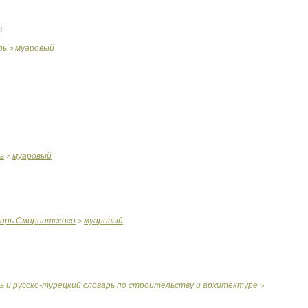
i
рь
муаровый
>
ь
муаровый
>
варь
Смирнитского
муаровый
>
ь
и
русско
-
турецкий
словарь
по
строительству
и
архитектуре
>