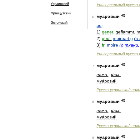
Украинский
Универсальный
русско
-
Французский
муаровый
6
Эстонский
adj
1
)
gener
.
geflammt
,
m
2
)
geol
.
moireartig
(
о
3
)
fr
.
moire
(
о
ткани
Универсальный
русско
-
муаровый
7
техн
.
,
физ
.
муа́ровий
Русско
-
украинский
пол
муаровый
8
техн
.
,
физ
.
муа́ровий
Русско
-
украинский
пол
муаровый
9