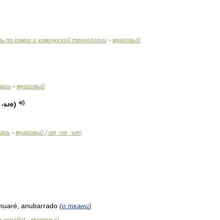
рь
по
химии
и
химической
технологии
муаровый
>
варь
муаровый
>
 -
ые
)
варь
муаровый
(-
ая
, -
ое
, -
ые
)
>
muaré
,
anubarrado
(
о
ткани
)