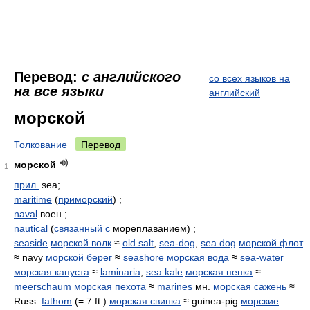
Перевод:
с английского
со всех языков на
на все языки
английский
морской
Толкование
Перевод
морской
1
прил.
sea;
maritime
(
приморский
) ;
naval
воен.;
nautical
(
связанный с
мореплаванием) ;
seaside
морской волк
≈
old salt
,
sea-dog
,
sea dog
морской флот
≈ navy
морской берег
≈
seashore
морская вода
≈
sea-water
морская капуста
≈
laminaria
,
sea kale
морская пенка
≈
meerschaum
морская пехота
≈
marines
мн.
морская сажень
≈
Russ.
fathom
(= 7 ft.)
морская свинка
≈ guinea-pig
морские