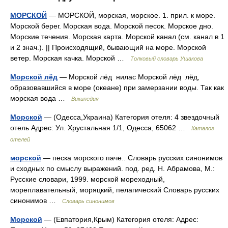
МОРСКОЙ
— МОРСКОЙ, морская, морское. 1. прил. к море.
Морской берег. Морская вода. Морской песок. Морское дно.
Морские течения. Морская карта. Морской канал (см. канал в 1
и 2 знач.). || Происходящий, бывающий на море. Морской
ветер. Морская качка. Морской …
Толковый словарь Ушакова
Морской лёд
— Морской лёд нилас Морской лёд лёд,
образовавшийся в море (океане) при замерзании воды. Так как
морская вода …
Википедия
Морской
— (Одесса,Украина) Категория отеля: 4 звездочный
отель Адрес: Ул. Хрустальная 1/1, Одесса, 65062 …
Каталог
отелей
морской
— песка морского паче.. Словарь русских синонимов
и сходных по смыслу выражений. под. ред. Н. Абрамова, М.:
Русские словари, 1999. морской мореходный,
мореплавательный, моряцкий, пелагический Словарь русских
синонимов …
Словарь синонимов
Морской
— (Евпатория,Крым) Категория отеля: Адрес: