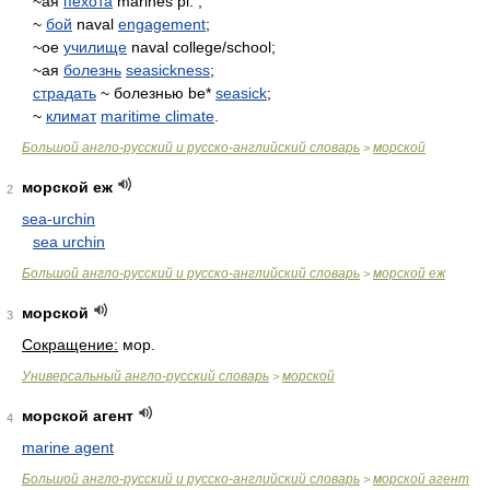
~ая
пехота
marines pl. ;
~
бой
naval
engagement
;
~ое
училище
naval college/school;
~ая
болезнь
seasickness
;
страдать
~ болезнью be*
seasick
;
~
климат
maritime climate
.
Большой англо-русский и русско-английский словарь
морской
>
морской еж
2
sea-urchin
sea urchin
Большой англо-русский и русско-английский словарь
морской еж
>
морской
3
Сокращение:
мор.
Универсальный англо-русский словарь
морской
>
морской агент
4
marine agent
Большой англо-русский и русско-английский словарь
морской агент
>