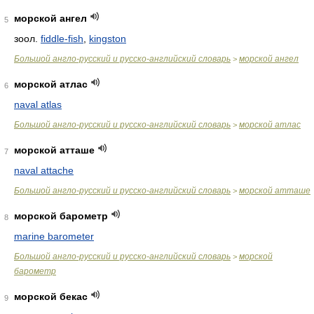
морской ангел
5
зоол.
fiddle-fish
,
kingston
Большой англо-русский и русско-английский словарь
морской ангел
>
морской атлас
6
naval atlas
Большой англо-русский и русско-английский словарь
морской атлас
>
морской атташе
7
naval attache
Большой англо-русский и русско-английский словарь
морской атташе
>
морской барометр
8
marine barometer
Большой англо-русский и русско-английский словарь
морской
>
барометр
морской бекас
9