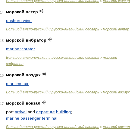
Большой англо-русский и русско-английский словарь
морской буксир
>
морской ветер
14
onshore wind
Большой англо-русский и русско-английский словарь
морской ветер
>
морской вибратор
15
marine vibrator
Большой англо-русский и русско-английский словарь
морской
>
вибратор
морской воздух
16
maritime air
Большой англо-русский и русско-английский словарь
морской воздух
>
морской вокзал
17
port
arrival
and
departure
building
;
marine
passenger terminal
Большой англо-русский и русско-английский словарь
морской вокзал
>