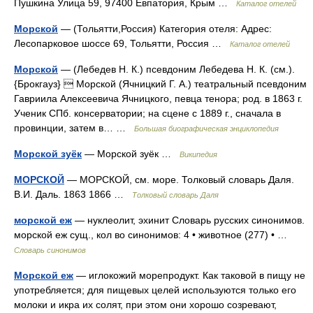
Пушкина Улица 59, 97400 Евпатория, Крым …
Каталог отелей
Морской
— (Тольятти,Россия) Категория отеля: Адрес:
Лесопарковое шоссе 69, Тольятти, Россия …
Каталог отелей
Морской
— (Лебедев Н. К.) псевдоним Лебедева Н. К. (см.).
{Брокгауз}  Морской (Ячницкий Г. А.) театральный псевдоним
Гавриила Алексеевича Ячницкого, певца тенора; род. в 1863 г.
Ученик СПб. консерватории; на сцене с 1889 г., сначала в
провинции, затем в… …
Большая биографическая энциклопедия
Морской зуёк
— Морской зуёк …
Википедия
МОРСКОЙ
— МОРСКОЙ, см. море. Толковый словарь Даля.
В.И. Даль. 1863 1866 …
Толковый словарь Даля
морской еж
— нуклеолит, эхинит Словарь русских синонимов.
морской еж сущ., кол во синонимов: 4 • животное (277) • …
Словарь синонимов
Морской еж
— иглокожий морепродукт. Как таковой в пищу не
употребляется; для пищевых целей используются только его
молоки и икра их солят, при этом они хорошо созревают,