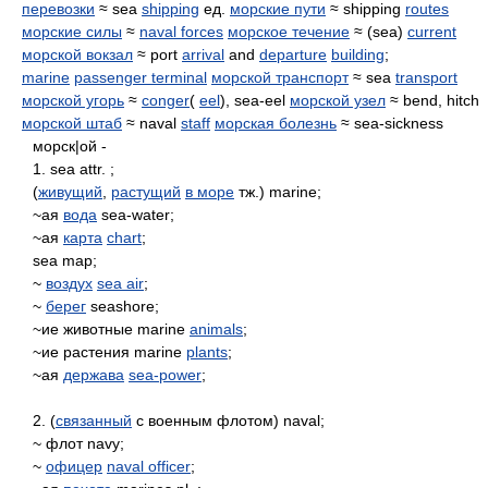
перевозки
≈ sea
shipping
ед.
морские пути
≈ shipping
routes
морские силы
≈
naval forces
морское течение
≈ (sea)
current
морской вокзал
≈ port
arrival
and
departure
building
;
marine
passenger terminal
морской транспорт
≈ sea
transport
морской угорь
≈
conger
(
eel
), sea-eel
морской узел
≈ bend, hitch
морской штаб
≈ naval
staff
морская болезнь
≈ sea-sickness
морск|ой -
1. sea attr. ;
(
живущий
,
растущий
в море
тж.) marine;
~ая
вода
sea-water;
~ая
карта
chart
;
sea map;
~
воздух
sea air
;
~
берег
seashore;
~ие животные marine
animals
;
~ие растения marine
plants
;
~ая
держава
sea-power
;
2. (
связанный
с военным флотом) naval;
~ флот navy;
~
офицер
naval officer
;