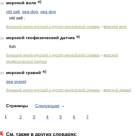
морской волк
18
old salt
,
sea-dog
,
sea dog
old salt ;
Большой англо-русский и русско-английский словарь
морской волк
>
морской геофизический датчик
19
fish
Большой англо-русский и русско-английский словарь
морской
>
геофизический датчик
морской гравий
20
sea gravel
Большой англо-русский и русско-английский словарь
морской гравий
>
Страницы
Следующая
→
1
2
3
4
5
6
7
См. также в других словарях: