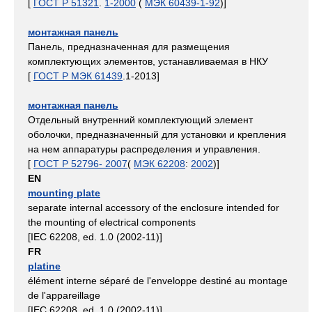
[
ГОСТ Р 51321
.
1-2000
(
МЭК 60439-1-92
)]
монтажная панель
Панель, предназначенная для размещения
комплектующих элементов, устанавливаемая в НКУ
[
ГОСТ Р МЭК 61439
.1-2013]
монтажная панель
Отдельный внутренний комплектующий элемент
оболочки, предназначенный для установки и крепления
на нем аппаратуры распределения и управления.
[
ГОСТ Р 52796- 2007
(
МЭК 62208
:
2002
)]
EN
mounting plate
separate internal accessory of the enclosure intended for
the mounting of electrical components
[IEC 62208, ed. 1.0 (2002-11)]
FR
platine
élément interne séparé de l'enveloppe destiné au montage
de l'appareillage
[IEC 62208, ed. 1.0 (2002-11)]