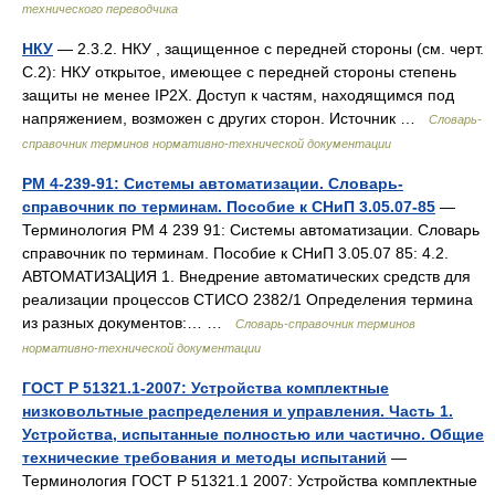
технического переводчика
НКУ
— 2.3.2. НКУ , защищенное с передней стороны (см. черт.
С.2): НКУ открытое, имеющее с передней стороны степень
защиты не менее IР2Х. Доступ к частям, находящимся под
напряжением, возможен с других сторон. Источник …
Словарь-
справочник терминов нормативно-технической документации
РМ 4-239-91: Системы автоматизации. Словарь-
справочник по терминам. Пособие к СНиП 3.05.07-85
—
Терминология РМ 4 239 91: Системы автоматизации. Словарь
справочник по терминам. Пособие к СНиП 3.05.07 85: 4.2.
АВТОМАТИЗАЦИЯ 1. Внедрение автоматических средств для
реализации процессов СТИСО 2382/1 Определения термина
из разных документов:… …
Словарь-справочник терминов
нормативно-технической документации
ГОСТ Р 51321.1-2007: Устройства комплектные
низковольтные распределения и управления. Часть 1.
Устройства, испытанные полностью или частично. Общие
технические требования и методы испытаний
—
Терминология ГОСТ Р 51321.1 2007: Устройства комплектные