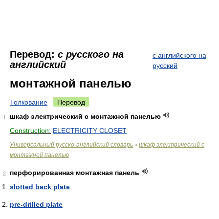
Перевод:
с русского на
с английского на
английский
русский
монтажной панелью
Толкование
Перевод
шкаф электрический с монтажной панелью
1
Construction:
ELECTRICITY CLOSET
Универсальный русско-английский словарь
шкаф электрический с
>
монтажной панелью
перфорированная монтажная панель
2
slotted back plate
pre-drilled plate