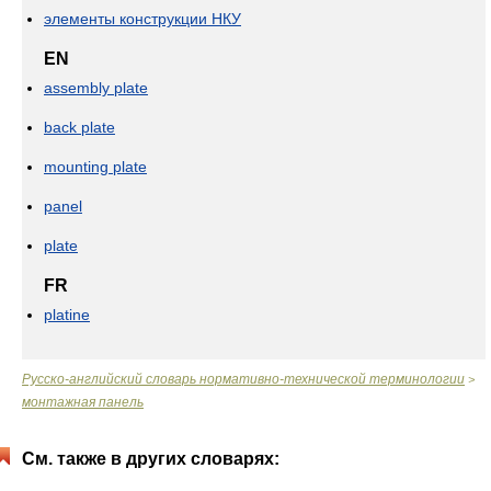
элементы конструкции НКУ
EN
assembly plate
back plate
mounting plate
panel
plate
FR
platine
Русско-английский словарь нормативно-технической терминологии
>
монтажная панель
См. также в других словарях: