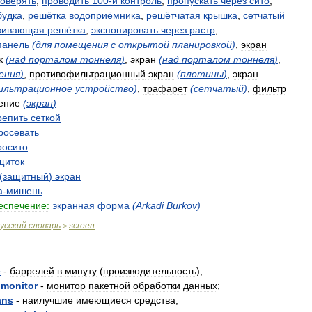
оверять
,
проводить
100
-
й
контроль
,
пропускать
через
сито
,
будка
,
решётка
водоприёмника
,
решётчатая
крышка
,
сетчатый
живающая
решётка
,
экспонировать
через
растр
,
панель
(
для
помещения
с
открытой
планировкой
)
,
экран
к
(
над
порталом
тоннеля
)
,
экран
(
над
порталом
тоннеля
)
,
ения
)
,
противофильтрационный
экран
(
плотины
)
,
экран
ильтрационное
устройство
)
,
трафарет
(
сетчатый
)
,
фильтр
ение
(
экран
)
репить
сеткой
росевать
росито
щиток
(
защитный
)
экран
а
-
мишень
еспечение:
экранная
форма
(
Arkadi
Burkov
)
усский
словарь
screen
>
e
-
баррелей
в
минуту
(
производительность
);
monitor
-
монитор
пакетной
обработки
данных
;
ans
-
наилучшие
имеющиеся
средства
;