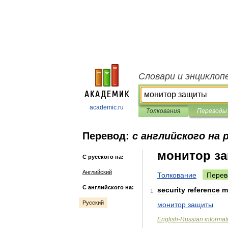
Словари и энциклоп
academic.ru
Толкования
Переводы
Перевод:
с английского на 
монитор з
С русского на:
Английский
Толкование
Перев
С английского на:
security
reference
m
1
Русский
монитор
защиты
English
-
Russian
informat