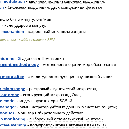
n
modulation
-
двоичная
поляризационная
модуляция
;
on
-
бифазная
модуляция
;
двухпозиционная
фазовая
число
бит
в
минуту
;
бит
/
мин
;
-
число
ударов
в
минуту
;
n
mechanism
-
встроенный
механизм
защиты
технических
аббревиатур
BPM
>
hionine
-
S
-
аденозил
-
Е
-
метионин
;
sment
methodology
-
методология
оценки
мер
обеспечения
e
modulation
-
амплитудная
модуляция
спутниковой
линии
c
microscope
-
растровый
акустический
микроскоп
;
icroprobe
-
сканирующий
микрозонд
Оже
;
re
model
-
модель
архитектуры
SCSI
-
3
;
manager
-
администратор
учётных
данных
в
системе
защиты
;
monitor
-
монитор
избирательного
действия
;
ic
monitoring
-
выборочный
автоматический
контроль
;
ctive
memory
-
полупроводниковая
активная
память
ЗУ
;