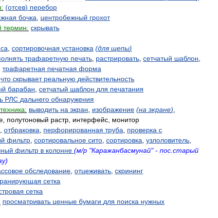
:
(
отсев
)
перебор
ажная
бочка
,
центробежный
грохот
й
термин:
скрывать
яса
,
сортировочная
установка
(
для
щепы
)
полнять
трафаретную
печать
,
растрировать
,
сетчатый
шаблон
,
,
трафаретная
печатная
форма
,
что
скрывает
реальную
действительность
ый
барабан
,
сетчатый
шаблон
для
печатания
ь
РЛС
дальнего
обнаружения
техника:
выводить
на
экран
,
изображение
(
на
экране
)
,
е
,
полутоновый
растр
,
интерфейс
,
монитор
,
отбраковка
,
перфорированная
труба
,
проверка
с
ый
фильтр
,
сортировальное
сито
,
сортировка
,
узлоловитель
,
чный
фильтр
в
колонне
(
м
/
р
"
Каражанбасмунай
" -
пос
.
старый
ау
)
ссовое
обследование
,
отцеживать
,
скрининг
кранирующая
сетка
стровая
сетка
:
просматривать
ценные
бумаги
для
поиска
нужных