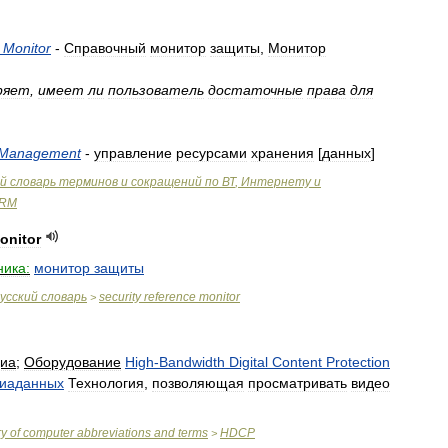
Monitor
-
Справочный
монитор
защиты
,
Монитор
ряет
,
имеет
ли
пользователь
достаточные
права
для
Management
-
управление
ресурсами
хранения
[
данных
]
й
словарь
терминов
и
сокращений
по
ВТ
,
Интернету
и
RM
onitor
ника:
монитор
защиты
усский
словарь
security
reference
monitor
>
иа
;
Оборудование
High
-
Bandwidth
Digital
Content
Protection
иаданных
Технология
,
позволяющая
просматривать
видео
ry
of
computer
abbreviations
and
terms
HDCP
>