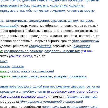
грохот
(
сито
)
,
дымовая
завеса
,
подвергать
проверке
,
провести
производить
отбор
,
задымлять
,
охранение
,
охранять
,
,
прикрывать
маской
,
прикрывать
экраном
,
ставить
дымовую
ть
,
загораживать
,
заграждение
,
закрывать
щитом
,
занавес
,
защитный
)
,
кадр
,
маска
,
мембрана
,
наносить
через
сетчатый
через
трафарет
,
отбирать
,
отсевать
,
отсеивать
,
показывать
на
ьтрационный
экран
,
разделять
на
ситах
,
решётка
,
светофильтр
,
словное
препятствие
,
формат
экрана
,
грохот
(
для
сортировки
удовать
решёткой
(
сооружение
)
,
ограждение
(
экранное
)
о:
сортировать
по
размеру
,
разделять
на
решётах
(
см
.
тж
.
ситах
(
см
.
тж
.
sieve
)
,
фильтр
ажур
лонить
,
отсеять
рмин:
досматривать
(
на
таможне
)
термин:
ветровое
стекло
,
жалюзи
,
козырёк
,
просеивать
ущая
перегородка
с
одной
или
несколькими
дверьми
,
сетка
на
парадную
и
служебную
части
(
в
средневековом
доме
;
обычно
для
галереи
верхнего
этажа
)
,
изоляция
(
в
электричестве
)
,
перегородка
(
для
офисных
помещений
с
открытой
довать
здание
решётками
(
оконными
или
вентиляционными
)