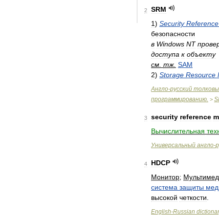
SRM
2
1
)
Security
Reference
безопасности
в
Windows
NT
прове
доступа
к
объекту
см
.
тж
.
SAM
2
)
Storage
Resource
Англо
-
русский
толковы
программированию
.
S
>
security
reference
m
3
Вычислительная
тех
Универсальный
англо
-
р
HDCP
4
Монитор
;
Мультимед
система
защиты
мед
высокой
четкости
.
English
-
Russian
dictiona