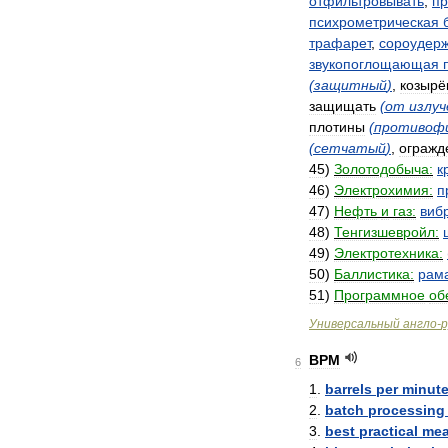
отфильтровывать
,
пр
психрометрическая
трафарет
,
сороудер
звукопоглощающая
(
защитный
)
,
козырё
защищать
(
от
излуч
плотины
(
противоф
(
сетчатый
)
,
огражд
45
)
Золотодобыча:
к
46
)
Электрохимия:
п
47
)
Нефть
и
газ:
виб
48
)
Тенгизшевройл:
49
)
Электротехника:
50
)
Баллистика:
рам
51
)
Программное
об
Универсальный
англо
-
р
BPM
6
1
.
barrels
per
minut
2
.
batch
processing
3
.
best
practical
me