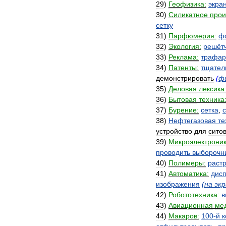
29
)
Геофизика:
экра
30
)
Силикатное
прои
сетку
31
)
Парфюмерия:
ф
32
)
Экология:
решёт
33
)
Реклама:
трафар
34
)
Патенты:
тщател
демонстрировать
(
ф
35
)
Деловая
лексика
36
)
Бытовая
техника
37
)
Бурение:
сетка
,
с
38
)
Нефтегазовая
те
устройство
для
сито
39
)
Микроэлектроник
проводить
выборочн
40
)
Полимеры:
раст
41
)
Автоматика:
дис
изображения
(
на
экр
42
)
Робототехника:
в
43
)
Авиационная
ме
44
)
Макаров:
100
-
й
к