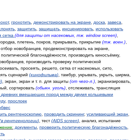
рохот
,
грохотить
,
демонстрировать
на
экране
,
доска
,
завеса
,
слонять
,
защитить
,
защищать
,
инсценировать
,
использовать
я
сетка
(
для
защиты
от
насекомых
,
тж
.
window
screen
)
,
городка
,
плетень
,
покров
,
прикрывать
,
прикрытие
(
тж
.
воен
.)
,
отбор
новобранцев
,
продемонстрировать
на
экране
,
политической
благонадёжности
,
производить
киносъёмку
,
овобранцев
,
производить
проверку
политической
осеивать
,
просеять
,
решето
,
сетка
от
насекомых
,
сито
,
лять
сценарий
(
кинофильма
)
,
тамбур
,
укрывать
,
укрыть
,
ширма
,
й
)
,
экран
,
экран
и
т
.
п
.
для
защиты
(
от
чего
-
л
.)
,
экранизировать
,
ный
,
сортировать
(
обыкн
.
уголь
)
,
отслеживать
,
трансляция
древних
вмещающих
пород
между
двумя
кольцевыми
уду
,
прослоек
обвес
ить
рентгеноскопию
,
проводить
скрининг
,
усиливающий
экран
,
(
в
рентгенологии
)
,
тест
(
AIDS
screen
)
,
анализ
,
испытание
жение:
документы
,
проверить
политическую
благонадёжность
,
сть