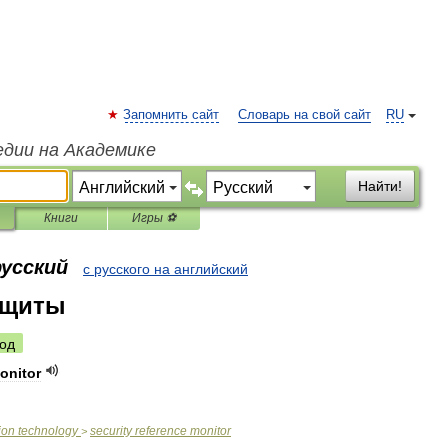
Запомнить сайт
Словарь на свой сайт
RU
едии на Академике
Найти!
Книги
Игры ⚽
русский
с русского на английский
ащиты
од
onitor
ion
technology
security
reference
monitor
>