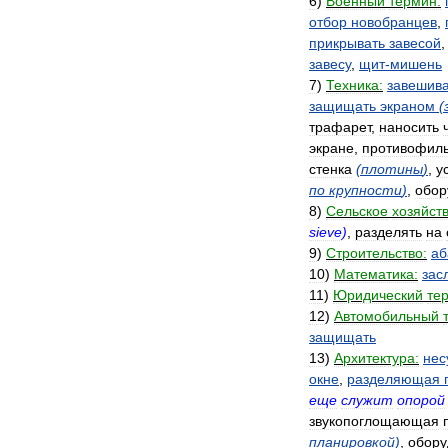
6
)
Военный
термин:
отбор
новобранцев
,
прикрывать
завесой
завесу
,
щит
-
мишень
7
)
Техника:
завешива
защищать
экраном
(
трафарет
,
наносить
экране
,
противофил
стенка
(
плотины
)
,
у
по
крупности
)
,
обор
8
)
Сельское
хозяйств
sieve
)
,
разделять
на
9
)
Строительство:
аб
10
)
Математика:
зас
11
)
Юридический
те
12
)
Автомобильный
защищать
13
)
Архитектура:
нес
окне
,
разделяющая
еще
служит
опорой
звукопоглощающая
планировкой
)
,
обору