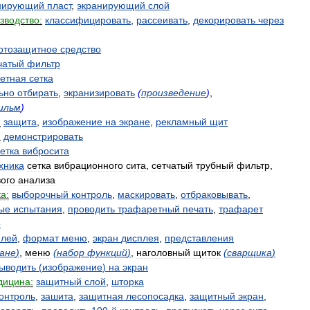
нирующий
пласт
,
экранирующий
слой
зводство:
классифицировать
,
рассеивать
,
декорировать
через
отозащитное
средство
чатый
фильтр
етная
сетка
ьно
отбирать
,
экранизировать
(
произведение
)
,
ильм
)
:
защита
,
изображение
на
экране
,
рекламный
щит
:
демонстрировать
етка
вибросита
хника
сетка
вибрационного
сита
,
сетчатый
трубный
фильтр
,
вого
анализа
а:
выборочный
контроль
,
маскировать
,
отбраковывать
,
ые
испытания
,
проводить
трафаретный
печать
,
трафарет
р
плей
,
формат
меню
,
экран
дисплея
,
представления
ане
)
,
меню
(
набор
функций
)
,
наголовный
щиток
(
сварщика
)
ыводить
(
изображение
)
на
экран
дицина:
защитный
слой
,
шторка
онтроль
,
зашита
,
защитная
лесопосадка
,
защитный
экран
,