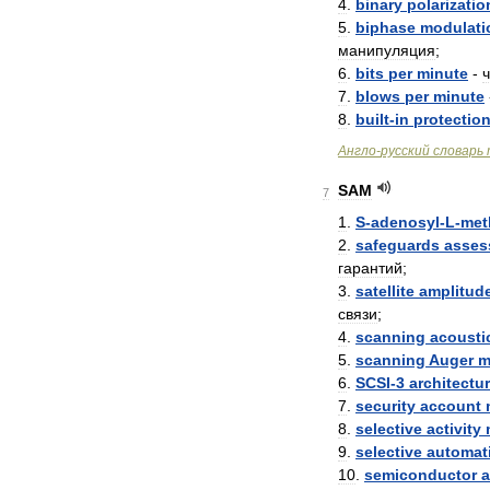
4
.
binary
polarizatio
5
.
biphase
modulati
манипуляция
;
6
.
bits
per
minute
-
7
.
blows
per
minute
8
.
built
-
in
protectio
Англо
-
русский
словарь
SAM
7
1
.
S
-
adenosyl
-
L
-
met
2
.
safeguards
asses
гарантий
;
3
.
satellite
amplitud
связи
;
4
.
scanning
acousti
5
.
scanning
Auger
m
6
.
SCSI
-
3
architectu
7
.
security
account
8
.
selective
activity
9
.
selective
automat
10
.
semiconductor
a