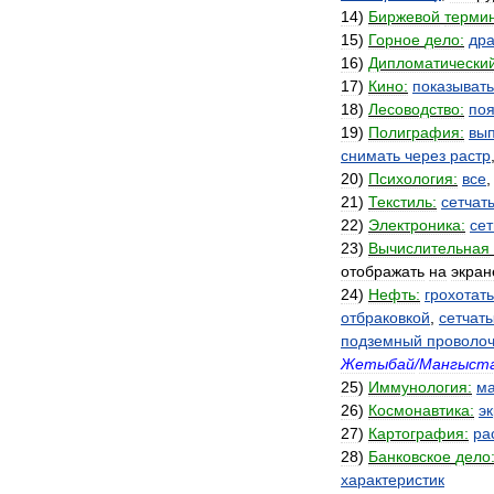
14
)
Биржевой
термин
15
)
Горное
дело:
др
16
)
Дипломатически
17
)
Кино:
показывать
18
)
Лесоводство:
по
19
)
Полиграфия:
вы
снимать
через
растр
20
)
Психология:
все
21
)
Текстиль:
сетчат
22
)
Электроника:
сет
23
)
Вычислительная
отображать
на
экран
24
)
Нефть:
грохотать
отбраковкой
,
сетчат
подземный
проволо
Жетыбай
/
Мангыст
25
)
Иммунология:
ма
26
)
Космонавтика:
э
27
)
Картография:
ра
28
)
Банковское
дело
характеристик