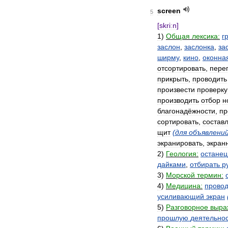
screen
5
[
skriːn
]
1
)
Общая
лексика:
г
заслон
,
заслонка
,
за
ширму
,
кино
,
оконна
отсортировать
,
пере
прикрыть
,
проводить
произвести
проверку
производить
отбор
н
благонадёжности
,
пр
сортировать
,
состав
щит
(
для
объявлени
экранировать
,
экран
2
)
Геология:
останец
дайками
,
отбирать
р
3
)
Морской
термин:
4
)
Медицина:
провод
усиливающий
экран
5
)
Разговорное
выра
прошлую
деятельно