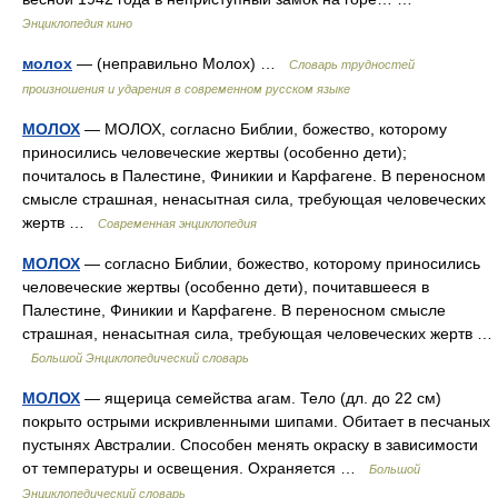
Энциклопедия кино
молох
— (неправильно Молох) …
Словарь трудностей
произношения и ударения в современном русском языке
МОЛОХ
— МОЛОХ, согласно Библии, божество, которому
приносились человеческие жертвы (особенно дети);
почиталось в Палестине, Финикии и Карфагене. В переносном
смысле страшная, ненасытная сила, требующая человеческих
жертв …
Современная энциклопедия
МОЛОХ
— согласно Библии, божество, которому приносились
человеческие жертвы (особенно дети), почитавшееся в
Палестине, Финикии и Карфагене. В переносном смысле
страшная, ненасытная сила, требующая человеческих жертв …
Большой Энциклопедический словарь
МОЛОХ
— ящерица семейства агам. Тело (дл. до 22 см)
покрыто острыми искривленными шипами. Обитает в песчаных
пустынях Австралии. Способен менять окраску в зависимости
от температуры и освещения. Охраняется …
Большой
Энциклопедический словарь