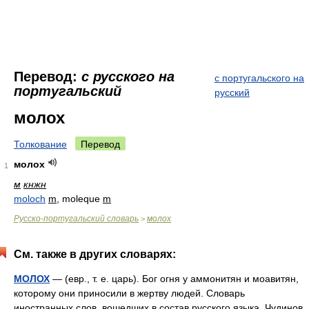
Перевод:
с русского на
с португальского на
португальский
русский
молох
Толкование
Перевод
молох
1
м
кнжн
moloch
m
, moleque
m
Русско-португальский словарь
молох
>
См. также в других словарях:
МОЛОХ
— (евр., т. е. царь). Бог огня у аммонитян и моавитян,
которому они приносили в жертву людей. Словарь
иностранных слов, вошедших в состав русского языка. Чудинов