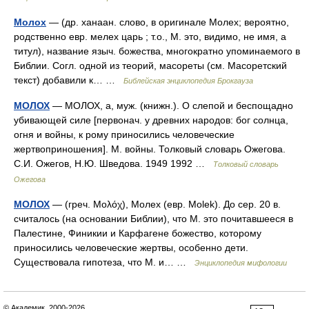
Молох
— (др. ханаан. слово, в оригинале Молех; вероятно,
родственно евр. мелех царь ; т.о., М. это, видимо, не имя, а
титул), название языч. божества, многократно упоминаемого в
Библии. Согл. одной из теорий, масореты (см. Масоретский
текст) добавили к… …
Библейская энциклопедия Брокгауза
МОЛОХ
— МОЛОХ, а, муж. (книжн.). О слепой и беспощадно
убивающей силе [первонач. у древних народов: бог солнца,
огня и войны, к рому приносились человеческие
жертвоприношения]. М. войны. Толковый словарь Ожегова.
С.И. Ожегов, Н.Ю. Шведова. 1949 1992 …
Толковый словарь
Ожегова
МОЛОХ
— (греч. Μολόχ), Молех (евр. Molek). До сер. 20 в.
считалось (на основании Библии), что М. это почитавшееся в
Палестине, Финикии и Карфагене божество, которому
приносились человеческие жертвы, особенно дети.
Существовала гипотеза, что М. и… …
Энциклопедия мифологии
© Академик, 2000-2026