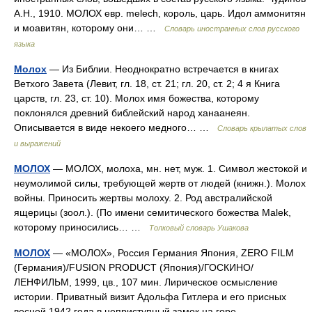
А.Н., 1910. МОЛОХ евр. melech, король, царь. Идол аммонитян
и моавитян, которому они… …
Словарь иностранных слов русского
языка
Молох
— Из Библии. Неоднократно встречается в книгах
Ветхого Завета (Левит, гл. 18, ст. 21; гл. 20, ст. 2; 4 я Книга
царств, гл. 23, ст. 10). Молох имя божества, которому
поклонялся древний библейский народ ханаанеян.
Описывается в виде некоего медного… …
Словарь крылатых слов
и выражений
МОЛОХ
— МОЛОХ, молоха, мн. нет, муж. 1. Символ жестокой и
неумолимой силы, требующей жертв от людей (книжн.). Молох
войны. Приносить жертвы молоху. 2. Род австралийской
ящерицы (зоол.). (По имени семитического божества Malek,
которому приносились… …
Толковый словарь Ушакова
МОЛОХ
— «МОЛОХ», Россия Германия Япония, ZERO FILM
(Германия)/FUSION PRODUCT (Япония)/ГОСКИНО/
ЛЕНФИЛЬМ, 1999, цв., 107 мин. Лирическое осмысление
истории. Приватный визит Адольфа Гитлера и его присных
весной 1942 года в неприступный замок на горе… …