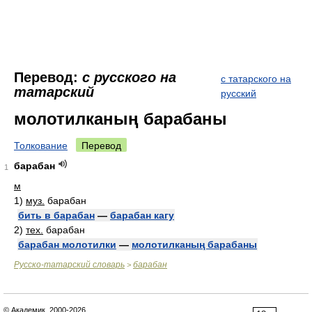
Перевод:
с русского на
с татарского на
татарский
русский
молотилканың барабаны
Толкование
Перевод
барабан
1
м
1)
муз.
барабан
бить в барабан
—
барабан кагу
2)
тех.
барабан
барабан молотилки
—
молотилканың барабаны
Русско-татарский словарь
барабан
>
© Академик, 2000-2026