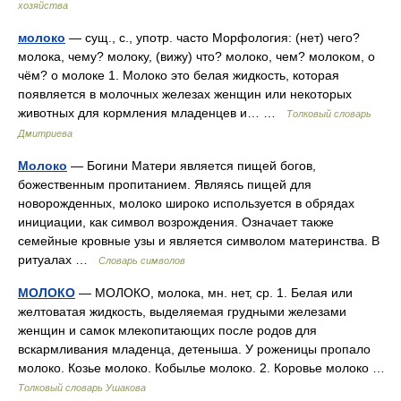
хозяйства
молоко
— сущ., с., употр. часто Морфология: (нет) чего?
молока, чему? молоку, (вижу) что? молоко, чем? молоком, о
чём? о молоке 1. Молоко это белая жидкость, которая
появляется в молочных железах женщин или некоторых
животных для кормления младенцев и… …
Толковый словарь
Дмитриева
Молоко
— Богини Матери является пищей богов,
божественным пропитанием. Являясь пищей для
новорожденных, молоко широко используется в обрядах
инициации, как символ возрождения. Означает также
семейные кровные узы и является символом материнства. В
ритуалах …
Словарь символов
МОЛОКО
— МОЛОКО, молока, мн. нет, ср. 1. Белая или
желтоватая жидкость, выделяемая грудными железами
женщин и самок млекопитающих после родов для
вскармливания младенца, детеныша. У роженицы пропало
молоко. Козье молоко. Кобылье молоко. 2. Коровье молоко …
Толковый словарь Ушакова