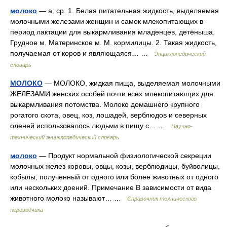
молоко
— а; ср. 1. Белая питательная жидкость, выделяемая
молочными железами женщин и самок млекопитающих в
период лактации для выкармливания младенцев, детёныша.
Грудное м. Материнское м. М. кормилицы. 2. Такая жидкость,
получаемая от коров и являющаяся… …
Энциклопедический
словарь
МОЛОКО
— МОЛОКО, жидкая пища, выделяемая молочными
ЖЕЛЕЗАМИ женских особей почти всех млекопитающих для
выкармливания потомства. Молоко домашнего крупного
рогатого скота, овец, коз, лошадей, верблюдов и северных
оленей использовалось людьми в пищу с… …
Научно-
технический энциклопедический словарь
молоко
— Продукт нормальной физиологической секреции
молочных желез коровы, овцы, козы, верблюдицы, буйволицы,
кобылы, полученный от одного или более животных от одного
или нескольких доений. Примечание В зависимости от вида
животного молоко называют… …
Справочник технического
переводчика