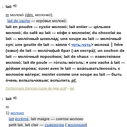
lait
4
m
молоко́
(
dim.
молочко́);
lait de vache
— коро́вье молоко́;
lait en poudre — сухо́е молоко́; lait entier — це́льное
молоко́; du café au lait — ко́фе с молоко́м; du chocolat au
lait — моло́чный шокола́д; une soupe au lait — моло́чный
суп; une goutte de lait — ка́пля <
чуть-чуть
> молока́ ║ frère
(sœur) de lait — моло́чн|ый брат (-ая сестра́); un cochon de
lait — моло́чный поросёнок; lait de chaux — известко́вое
молоко́; lait de poule — го́голь-мо́голь; ● une vache à lait —
до́йная коро́ва; sucer avec le lait — вса́сывать/всоса́ть с
молоко́м ма́тери; monter comme une soupe au lait — быть
о́чень вспы́льчивым; вспы́лить
pf.
Dictionnaire français-russe de type actif
lait
>
lait
5
m
1)
молоко
lait
écrémé
, lait maigre — снятое молоко
petit lait, lait clair —
сыворотка
(
молочная
)