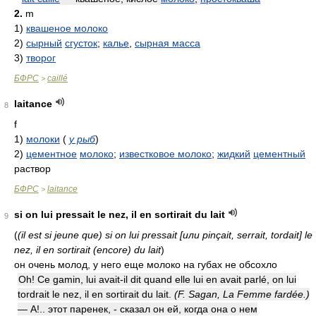
2.
m
1)
квашеное молоко
2)
сырный
сгусток
;
калье
,
сырная масса
3)
творог
БФРС
caillé
>
laitance
8
f
1)
молоки
(
у рыб
)
2)
цементное
молоко
;
известковое молоко
;
жидкий
цементный
раствор
БФРС
laitance
>
si on lui pressait le nez, il en sortirait du lait
9
(
(il est si jeune que) si on lui pressait [или pinçait, serrait, tordait] le
nez, il en sortirait (encore) du lait
)
он очень молод, у него еще молоко на губах не обсохло
Oh! Ce gamin, lui avait-il dit quand elle lui en avait parlé, on lui
tordrait le nez, il en sortirait du lait.
(F. Sagan, La Femme fardée.)
— А!.. этот паренек, - сказал он ей, когда она о нем