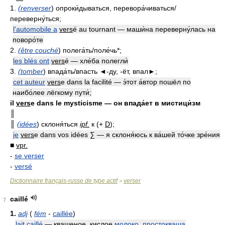
1.
(renverser
) опроки́дываться, перевора́чиваться/
переверну́ться;
l'automobile a
vers
é au tournant — маши́на переверну́лась на
поворо́те
2.
(être couché
) полега́ть/поле́чь*;
les blés ont
vers
é — хле́ба полегли́
3.
(tomber
) впада́ть/впасть ◄-ду, -ёт, впал►;
cet auteur
vers
e dans la facilité — э́тот а́втор пошёл по
наибо́лее лёгкому пути́;
il
vers
e dans le mysticisme — он впада́ет в мистици́зм
║
║
(idées
) склоня́ться
ipf.
к (+
D
);
je
vers
e dans vos idées ∑ — я склоня́юсь к ва́шей то́чке зре́ния
■
vpr.
-
se verser
-
versé
Dictionnaire français-russe de type actif
verser
>
caillé
7
1.
adj
(
fém
-
caillée
)
lait caillé
— квашеное, кислое
молоко
,
простокваша