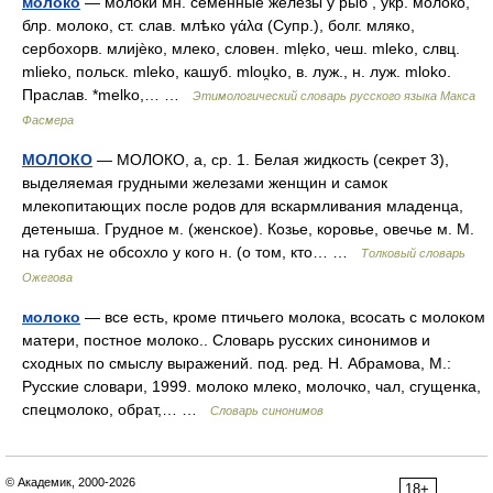
молоко
— молоки мн. семенные железы у рыб , укр. молоко,
блр. молоко, ст. слав. млѣко γάλα (Супр.), болг. мляко,
сербохорв. млиjѐко, млеко, словен. mlẹko, чеш. mleko, слвц.
mlieko, польск. mleko, кашуб. mlou̯ko, в. луж., н. луж. mloko.
Праслав. *melko,… …
Этимологический словарь русского языка Макса
Фасмера
МОЛОКО
— МОЛОКО, а, ср. 1. Белая жидкость (секрет 3),
выделяемая грудными железами женщин и самок
млекопитающих после родов для вскармливания младенца,
детеныша. Грудное м. (женское). Козье, коровье, овечье м. М.
на губах не обсохло у кого н. (о том, кто… …
Толковый словарь
Ожегова
молоко
— все есть, кроме птичьего молока, всосать с молоком
матери, постное молоко.. Словарь русских синонимов и
сходных по смыслу выражений. под. ред. Н. Абрамова, М.:
Русские словари, 1999. молоко млеко, молочко, чал, сгущенка,
спецмолоко, обрат,… …
Словарь синонимов
© Академик, 2000-2026
18+