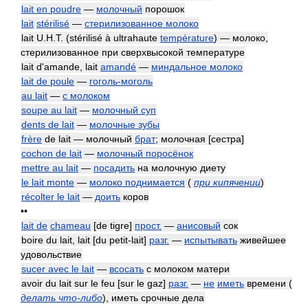
lait en poudre
—
молочный
порошок
lait
stérilisé
—
стерилизованное молоко
lait U.H.T. (stérilisé à ultrahaute
température
) — молоко,
стерилизованное при сверхвысокой температуре
lait d'amande, lait
amandé
—
миндальное молоко
lait de poule
—
гоголь-моголь
au lait
—
с молоком
soupe au lait
—
молочный суп
dents de lait
—
молочные зубы
frère
de lait — молочный
брат
; молочная [сестра]
cochon de lait
—
молочный поросёнок
mettre au lait
—
посадить
на молочную диету
le lait monte
—
молоко поднимается
(
при кипячении
)
récolter le lait
—
доить
коров
••
lait de
chameau
[de tigre]
прост.
—
анисовый
сок
boire du lait, lait [du petit-lait]
разг.
—
испытывать
живейшее
удовольствие
sucer avec le lait
—
всосать
с молоком матери
avoir du lait sur le feu [sur le gaz]
разг.
—
не
иметь
времени
(
делать что-либо
)
, иметь срочные дела