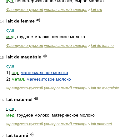
кул.
непастеризованное молоко, сырое молоко
Французско-русский универсальный словарь
lait cru
>
lait de femme
14
сущ.
мед.
грудное молоко, женское молоко
Французско-русский универсальный словарь
lait de femme
>
lait de magnésie
15
сущ.
1)
стр.
магнезиальное молоко
2)
метал.
магнезитовое молоко
Французско-русский универсальный словарь
lait de magnésie
>
lait maternel
16
сущ.
мед.
грудное молоко, материнское молоко
Французско-русский универсальный словарь
lait maternel
>
lait tourné
17