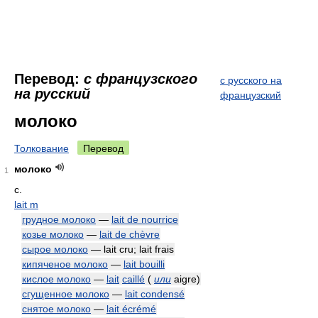
Перевод:
с французского
с русского на
на русский
французский
молоко
Толкование
Перевод
молоко
1
с.
lait m
грудное молоко
—
lait de nourrice
козье молоко
—
lait de chèvre
сырое молоко
— lait cru; lait frais
кипяченое молоко
—
lait bouilli
кислое молоко
—
lait
caillé
(
или
aigre)
сгущенное молоко
—
lait condensé
снятое молоко
—
lait écrémé