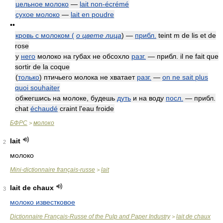
цельное молоко
—
lait non-écrémé
сухое молоко
—
lait en poudre
••
кровь с молоком (
о цвете лица
) —
прибл.
teint m de lis et de
rose
у
него
молоко на губах не обсохло
разг.
— прибл. il ne fait que
sortir de la coque
(
только
) птичьего молока не хватает
разг.
—
on ne sait plus
quoi souhaiter
обжегшись на молоке, будешь
дуть
и на воду
посл.
— прибл.
chat
échaudé
craint l'eau froide
БФРС
молоко
>
lait
2
молоко
Mini-dictionnaire français-russe
lait
>
lait de chaux
3
молоко известковое
Dictionnaire Français-Russe of the Pulp and Paper Industry
lait de chaux
>