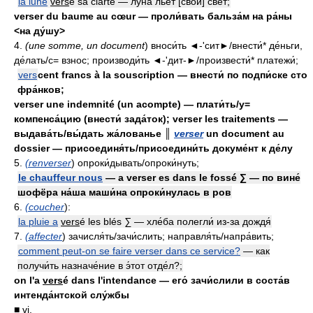
la lune
vers
e sa clarté — луна́ льёт [свой] свет;
verser du baume au cœur — проли́вать бальза́м на ра́ны
<на ду́шу>
4.
(une somme, un document
) вноси́ть ◄-'сит►/внести́* де́ньги,
де́лать/с= взнос; производи́ть ◄-'дит-►/произвести́* платежи́;
vers
cent francs à la souscription — внести́ по подпи́ске сто
фра́нков;
verser une indemnité (un acompte) — плати́ть/у=
компенса́цию (внести́ зада́ток); verser les traitements —
выдава́ть/вы́дать жа́лованье ║
verser
un document au
dossier — присоединя́ть/присоедини́ть докуме́нт к де́лу
5.
(renverser
) опроки́дывать/опроки́нуть;
le chauffeur nous
— а verser es dans le fossé ∑ — по вине́
шофёра на́ша маши́на опроки́нулась в ров
6.
(coucher
):
la pluie a
vers
é les blés
∑
— хле́ба полегли́ из-за дождя́
7.
(affecter
) зачисля́ть/зачи́слить; направля́ть/напра́вить;
comment peut-on se faire verser dans ce service?
— как
получи́ть назначе́ние в э́тот отде́л?;
on l'a
vers
é dans l'intendance — его́ зачи́слили в соста́в
интенда́нтской слу́жбы
■
vi.