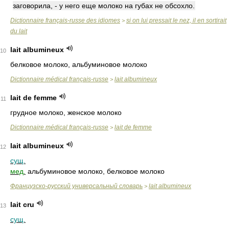
заговорила, - у него еще молоко на губах не обсохло.
Dictionnaire français-russe des idiomes
si on lui pressait le nez, il en sortirait
>
du lait
lait albumineux
10
белковое молоко, альбуминовое молоко
Dictionnaire médical français-russe
lait albumineux
>
lait de femme
11
грудное молоко, женское молоко
Dictionnaire médical français-russe
lait de femme
>
lait albumineux
12
сущ.
мед.
альбуминовое молоко, белковое молоко
Французско-русский универсальный словарь
lait albumineux
>
lait cru
13
сущ.