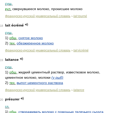
сущ.
кул.
свернувшееся молоко, прокисшее молоко
Французско-русский универсальный словарь
lait tourné
>
lait écrémé
18
сущ.
1)
общ.
снятое молоко
2)
тех.
обезжиренное молоко
Французско-русский универсальный словарь
lait écrémé
>
laitance
19
сущ.
1)
общ.
жидкий цементный раствор, известковое молоко,
цементное молоко, молоки
(у рыб)
2)
тех.
выпот цементного раствора
Французско-русский универсальный словарь
laitance
>
présurer
20
гл.
1)
общ.
створаживать молоко с помощью телячьего сычуга