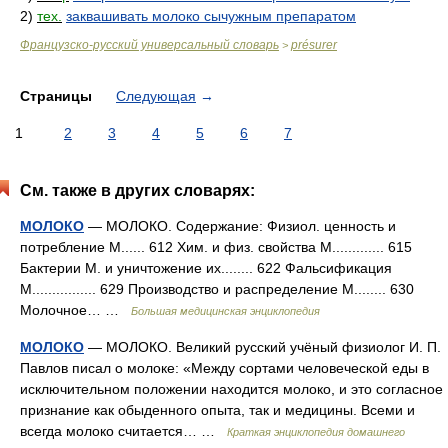
2)
тех.
заквашивать молоко сычужным препаратом
Французско-русский универсальный словарь
présurer
>
Страницы
Следующая
→
1
2
3
4
5
6
7
См. также в других словарях:
МОЛОКО
— МОЛОКО. Содержание: Физиол. ценность и
потребление М...... 612 Хим. и физ. свойства М............. 615
Бактерии М. и уничтожение их........ 622 Фальсификация
М................ 629 Производство и распределение М........ 630
Молочное… …
Большая медицинская энциклопедия
МОЛОКО
— МОЛОКО. Великий русский учёный физиолог И. П.
Павлов писал о молоке: «Между сортами человеческой еды в
исключительном положении находится молоко, и это согласное
признание как обыденного опыта, так и медицины. Всеми и
всегда молоко считается… …
Краткая энциклопедия домашнего