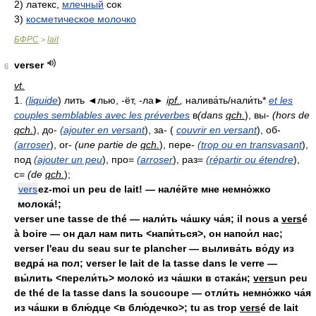
2)
латекс,
млечный
сок
3)
косметическое молочко
БФРС
lait
>
verser
6
vt.
1.
(liquide
) лить ◄лью, -ёт, -ла►
ipf.
,
налива́ть/нали́ть*
et les
couples semblables avec les préverbes
в
(dans
qch.
), вы-
(hors de
qch.
), до-
(ajouter en versant
), за- (
couvrir en versant
), об-
(arroser
), or-
(une partie de
qch.
), пере-
(trop ou en transvasant
),
под
(ajouter un peu
), про=
(arroser
), раз=
(répartir ou étendre
),
с=
(de
qch.
);
vers
ez-moi un peu de lait! — нале́йте мне немно́жко
молока́!;
verser une tasse de thé — нали́ть ча́шку ча́я; il nous a
vers
é
à boire — он дал нам пить <напи́ться>, он напои́л нас;
verser l'eau du seau sur te plancher — вылива́ть во́ду из
ведра́ на пол; verser le lait de la tasse dans le verre —
вы́лить <перели́ть> молоко́ из ча́шки в стака́н;
vers
un peu
de thé de la tasse dans la soucoupe — отли́ть немно́жко ча́я
из ча́шки в блю́дце <в блю́дечко>; tu as trop
vers
é de lait