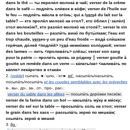
dans le thé — ты перели́л молока́ в чай; verser de la crème
dans le café — подли́ть сли́вок в ко́фе; verser de l'huile sur
le feu — подли́ть ма́сла в ого́нь; qui a /
vers
é du lait sur la
table? — кто проли́л молоко́ на стол?, кто о́блил (↑зали́л)
стол молоко́м?, кто разли́л молоко́ на столе́?; verser le vin
dans les bouteilles — разли́ть вино́ по буты́лкам; l'eau est
trop chaude,
vers
es-y un peu d'eau froide — вода́ сли́шком
горя́чая, до́лей <подле́й> туда́ немно́жко холо́дной; verser
des larmes — лить <пролива́ть> слёзы; verser son sang
pour la patrie — проли́ть кровь за ро́дину ║ verser goutte à
goutte un remède dans un verre — ка́пать/на= <налива́ть по
ка́пле> лека́рство в стака́н
2.
(solide
) сы́пать ◄-'шло, -'ет►
ipf.
,
насыпа́ть/насыпа́ть,
посыпа́ть/посыпа́ть
et les couples semblables avec les préverbes
в-, вы-, до-, за-, от-, про-, рас-;
verser du sable dans les allées
— посыпа́ть доро́жки песко́м;
verser de la farine dans un bol — насыпа́ть му́ку в ми́ску;
verser du sel sur la table — просыпа́ть соль на стол; verser
le grain dans les sacs — рассыпа́ть зерно́ по мешка́м;
ссыпа́ть зерно́ в мешки́
3.
fig.
: