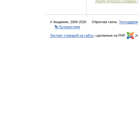
Англо
-
русский
словарь
© Академик, 2000-2026
Обратная связь:
Техподдерж
👣 Путешествия
Экспорт словарей на сайты
, сделанные на PHP,
Jo