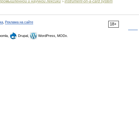
промышленной
и
научной
лексики
instrument
-
on
-
a
-
card
system
>
ка
,
Реклама на сайте
18+
omla,
Drupal,
WordPress, MODx.