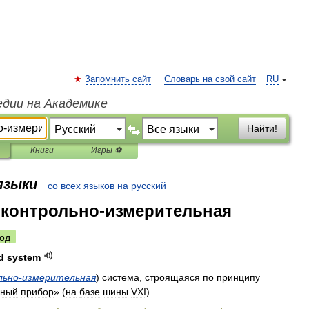
Запомнить сайт
Словарь на свой сайт
RU
едии на Академике
Найти!
Книги
Игры ⚽
 языки
со всех языков на русский
 контрольно-измерительная
од
d
system
льно
-
измерительная
)
система
,
строящаяся
по
принципу
ьный
прибор
» (
на
базе
шины
VXI
)