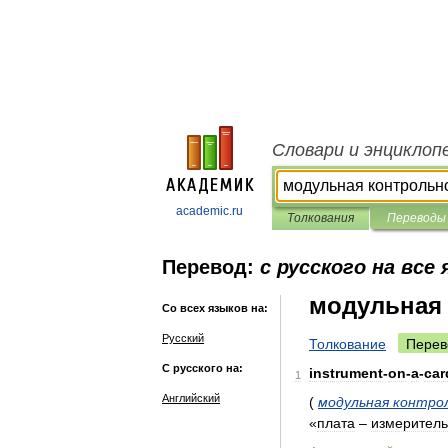
Словари и энциклоп
academic.ru
Толкования
Переводы
Перевод:
с русского на все
модульная
Со всех языков на:
Русский
Толкование
Перев
С русского на:
instrument
-
on
-
a
-
car
1
Английский
(
модульная
контро
«
плата
–
измерител