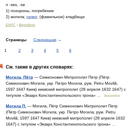
n
-ses, -se
1)
похороны, погребение
2)
могила;
склеп
; (фамильное) кладбище
БНРС
Begräbnis
>
Страницы
Следующая
→
1
2
3
4
5
6
См. также в других словарях:
Могила, Пётр
— Симеонович Митрополит Петр (Пётр
Симеонович Могила; укр. Петро Могила; рум. Petru Movilă;
1597 1647 Киев) киевский митрополит (28 апреля 1632 1647) с
титулом «Экзарх Константинопольского трона» …
Википедия
Могила П.
— Могила, Пётр Симеонович Митрополит Петр
(Пётр Симеонович Могила; укр. Петро Могила; рум. Petru
Movilă; 1597 1647 Киев) киевский митрополит (28 апреля 1632
1647) с титулом «Экзарх Константинопольского трона» …