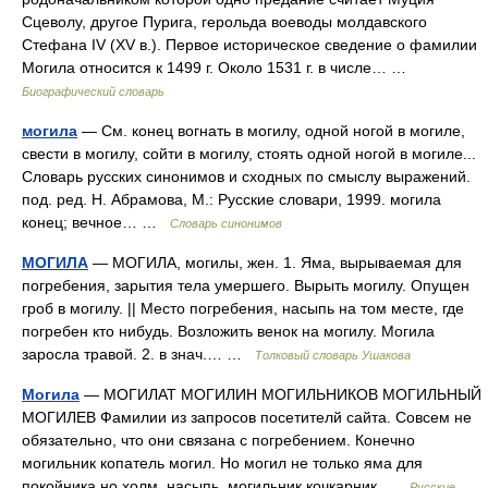
Сцеволу, другое Пурига, герольда воеводы молдавского
Стефана IV (XV в.). Первое историческое сведение о фамилии
Могила относится к 1499 г. Около 1531 г. в числе… …
Биографический словарь
могила
— См. конец вогнать в могилу, одной ногой в могиле,
свести в могилу, сойти в могилу, стоять одной ногой в могиле...
Словарь русских синонимов и сходных по смыслу выражений.
под. ред. Н. Абрамова, М.: Русские словари, 1999. могила
конец; вечное… …
Словарь синонимов
МОГИЛА
— МОГИЛА, могилы, жен. 1. Яма, вырываемая для
погребения, зарытия тела умершего. Вырыть могилу. Опущен
гроб в могилу. || Место погребения, насыпь на том месте, где
погребен кто нибудь. Возложить венок на могилу. Могила
заросла травой. 2. в знач.… …
Толковый словарь Ушакова
Могила
— МОГИЛАТ МОГИЛИН МОГИЛЬНИКОВ МОГИЛЬНЫЙ
МОГИЛЕВ Фамилии из запросов посетителй сайта. Совсем не
обязательно, что они связана с погребением. Конечно
могильник копатель могил. Но могил не только яма для
покойника но холм, насыпь, могильник кочкарник …
Русские