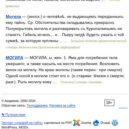
фамилии
Могила
— (иноск.) о человѣкѣ, не выдающемъ переданныхъ
ему тайнъ. Ср. Обстоятельства складывались прекрасно.
Полукорытовъ могила и разговаривать съ Куропаткинымъ не
станетъ. Габель исчезъ... и... Пьеру негдѣ будетъ узнать о той
суммѣ, за которую куплены… …
Большой толково-фразеологический
словарь Михельсона (оригинальная орфография)
МОГИЛА
— МОГИЛА, ы, жен. 1. Яма для погребения тела
умершего, а также насыпь на месте погребения. Возложить
венок на могилу. На краю могилы (также перен.: при смерти).
Одной ногой в могиле стоит кто н. (о старике: близок к смерти;
разг.). Рыть могилу кому …
Толковый словарь Ожегова
© Академик, 2000-2026
18+
Обратная связь:
Техподдержка
,
Реклама на сайте
👣 Путешествия
Экспорт словарей на сайты
, сделанные на PHP,
Joomla,
Drupal,
WordPress, MODx.