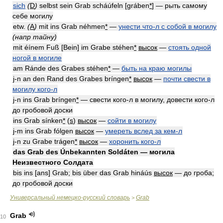
sich
(
D
)
selbst sein Grab scháúfeln [gráben
*
] — рыть самому
себе могилу
etw.
(
A
)
mit ins Grab néhmen
*
—
унести что-л с собой в могилу
(напр тайну)
mit éínem Fuß [Bein] im Grabe stéhen
*
высок
—
стоять одной
ногой в могиле
am Ránde des Grabes stéhen
*
—
быть на краю могилы
j-n an den Rand des Grabes bríngen
*
высок
—
почти свести в
могилу кого-л
j-n ins Grab bríngen
*
— свести кого-л в могилу, довести кого-л
до гробовой доски
ins Grab sínken
*
(
s
)
высок
—
сойти в могилу
j-m ins Grab fólgen
высок
—
умереть вслед за кем-л
j-n zu Grabe trágen
*
высок
—
хоронить кого-л
das Grab des Únbekannten Soldáten — могила
Неизвестного Солдата
bis ins [ans] Grab; bis über das Grab hináús
высок
— до гроба;
до гробовой доски
Универсальный немецко-русский словарь
Grab
>
Grab
10