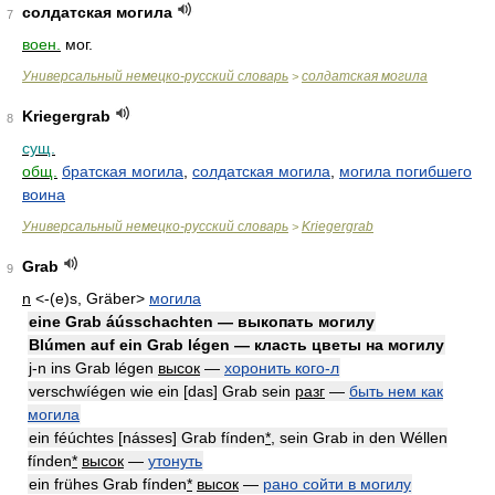
солдатская могила
7
воен.
мог.
Универсальный немецко-русский словарь
солдатская могила
>
Kriegergrab
8
сущ.
общ.
братская могила
,
солдатская могила
,
могила погибшего
воина
Универсальный немецко-русский словарь
Kriegergrab
>
Grab
9
n
<-(e)s, Gräber>
могила
eine Grab áússchachten — выкопать могилу
Blúmen auf ein Grab légen — класть цветы на могилу
j-n ins Grab légen
высок
—
хоронить кого-л
verschwíégen wie ein [das] Grab sein
разг
—
быть нем как
могила
ein féúchtes [násses] Grab fínden
*
, sein Grab in den Wéllen
fínden
*
высок
—
утонуть
ein frühes Grab fínden
*
высок
—
рано сойти в могилу