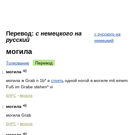
Перевод:
с немецкого на
с русского на
русский
немецкий
могила
Толкование
Перевод
могила
1
могила ж Grab n 1b* а
стоять
одной ногой в могиле mit einem
Fuß im Grabe stehen* vi
БНРС
могила
>
могила
2
могила Grab
БНРС
могила
>
могила