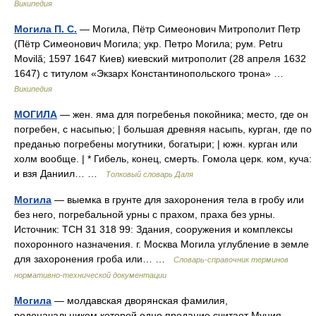
Википедия
Могила П. С.
— Могила, Пётр Симеонович Митрополит Петр
(Пётр Симеонович Могила; укр. Петро Могила; рум. Petru
Movilă; 1597 1647 Киев) киевский митрополит (28 апреля 1632
1647) с титулом «Экзарх Константинопольского трона» …
Википедия
МОГИЛА
— жен. яма для погребенья покойника; место, где он
погребен, с насыпью; | большая древняя насыпь, курган, где по
преданью погребены могутники, богатыри; | южн. курган или
холм вообще. | * Гибель, конец, смерть. Гомола церк. ком, куча:
и взя Даниил… …
Толковый словарь Даля
Могила
— выемка в грунте для захоронения тела в гробу или
без него, погребальной урны с прахом, праха без урны.
Источник: ТСН 31 318 99: Здания, сооружения и комплексы
похоронного назначения. г. Москва Могила углубление в земле
для захоронения гроба или… …
Словарь-справочник терминов
нормативно-технической документации
Могила
— молдавская дворянская фамилия,
родоначальником которой одно предание считает Муция