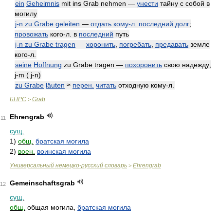
ein
Geheimnis
mit ins Grab nehmen —
унести
тайну с собой в
могилу
j-n zu Grabe
geleiten
—
отдать
кому-л.
последний
долг
;
провожать
кого-л. в
последний
путь
j-n zu Grabe tragen
—
хоронить
,
погребать
,
предавать
земле
кого-л.
seine
Hoffnung
zu Grabe tragen —
похоронить
свою надежду;
j-m ( j-n)
zu Grabe
läuten
≈
перен.
читать
отходную кому-л.
БНРС
Grab
>
Ehrengrab
11
сущ.
1)
общ.
братская могила
2)
воен.
воинская могила
Универсальный немецко-русский словарь
Ehrengrab
>
Gemeinschaftsgrab
12
сущ.
общ.
общая могила,
братская могила