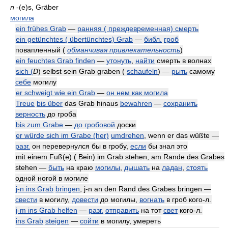
n
-(e)s, Gräber
могила
ein frühes Grab
—
ранняя ( преждевременная) смерть
ein getünchtes ( übertünchtes) Grab
—
библ.
гроб
повапленный
(
обманчивая привлекательность
)
ein feuchtes Grab finden
—
утонуть
,
найти
смерть в волнах
sich (
D
) selbst sein Grab graben (
schaufeln
) —
рыть
самому
себе
могилу
er schweigt wie ein Grab
—
он нем как могила
Treue
bis über
das Grab hinaus
bewahren
—
сохранить
верность
до гроба
bis zum Grabe
—
до
гробовой
доски
er würde sich im Grabe (her)
umdrehen
, wenn er das wüßte —
разг.
он перевернулся бы в гробу,
если
бы знал это
mit einem Fuß(e) ( Bein) im Grab stehen, am Rande des Grabes
stehen —
быть
на краю
могилы
,
дышать
на
ладан
,
стоять
одной ногой в могиле
j-n ins Grab
bringen
, j-n an den Rand des Grabes bringen —
свести
в могилу,
довести
до могилы,
вогнать
в гроб кого-л.
j-m ins Grab helfen
—
разг.
отправить
на тот
свет
кого-л.
ins Grab
steigen
—
сойти
в могилу, умереть