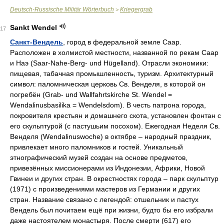
Deutsch-Russische Militär Wörterbuch
Kriegergrab
>
Sankt Wendel
17
Санкт-Вендель
, город в федеральной земле Саар.
Расположен в холмистой местности, названной по рекам Саар
и Наэ (Saar-Nahe-Berg- und Hügelland). Отрасли экономики:
пищевая, табачная промышленность, туризм. Архитектурный
символ: паломническая церковь Св. Венделя, в которой он
погребён (Grab- und Wallfahrtskirche St. Wendel =
Wendalinusbasilika = Wendelsdom). В честь патрона города,
покровителя крестьян и домашнего скота, установлен фонтан с
его скульптурой (с пастушьим посохом). Ежегодная Неделя Св.
Венделя (Wendalinuswoche) в октябре – народный праздник,
привлекает много паломников и гостей. Уникальный
этнографический музей создан на основе предметов,
привезённых миссионерами из Индонезии, Африки, Новой
Гвинеи и других стран. В окрестностях города – парк скульптур
(1971) с произведениями мастеров из Германии и других
стран. Название связано с легендой: отшельник и пастух
Вендель был почитаем ещё при жизни, будто бы его избрали
даже настоятелем монастыря. После смерти (617) его