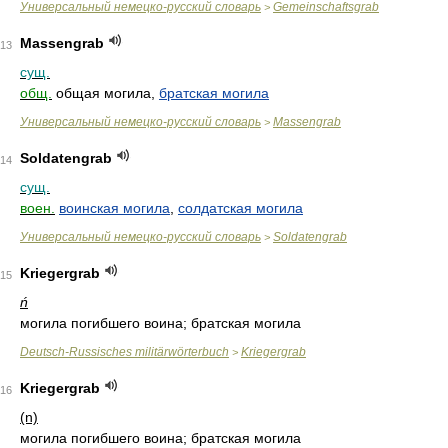
Универсальный немецко-русский словарь
Gemeinschaftsgrab
>
Massengrab
13
сущ.
общ.
общая могила,
братская могила
Универсальный немецко-русский словарь
Massengrab
>
Soldatengrab
14
сущ.
воен.
воинская могила
,
солдатская могила
Универсальный немецко-русский словарь
Soldatengrab
>
Kriegergrab
15
ń
могила погибшего воина; братская могила
Deutsch-Russisches militärwörterbuch
Kriegergrab
>
Kriegergrab
16
(n)
могила погибшего воина; братская могила