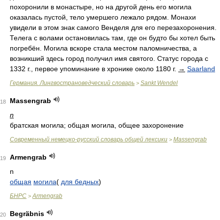
похоронили в монастыре, но на другой день его могила
оказалась пустой, тело умершего лежало рядом. Монахи
увидели в этом знак самого Венделя для его перезахоронения.
Телега с волами остановилась там, где он будто бы хотел быть
погребён. Могила вскоре стала местом паломничества, а
возникший здесь город получил имя святого. Статус города с
1332 г., первое упоминание в хронике около 1180 г.
→
Saarland
Германия. Лингвострановедческий словарь
Sankt Wendel
>
Massengrab
18
n
братская могила; общая могила, общее захоронение
Современный немецко-русский словарь общей лексики
Massengrab
>
Armengrab
19
n
общая
могила
(
для бедных
)
БНРС
Armengrab
>
Begräbnis
20