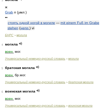
3
ж
Grab
n
(
умл.
)
••
стоять одной ногой в могиле
—
mit einem Fuß im Grabe
stehen
(
непр.
)
vi
БНРС
могила
>
могила
4
воен.
мог.
Универсальный немецко-русский словарь
могила
>
братская могила
5
воен.
бр.мог.
Универсальный немецко-русский словарь
братская могила
>
воинская могила
6
воен.
мог.
Универсальный немецко-русский словарь
воинская могила
>