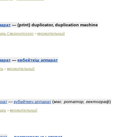
парат
— (
print
)
duplicator
,
duplication
machine
варь
Смирнитского
множительный
>
парат
—
көбейтк
і
ш
аппарат
рь
множительный
>
рат
—
күбәйткеч
аппарат
(
мәс
.
ротатор
,
гектограф
)
варь
множительный
>
рат
—
размнажальны
апарат