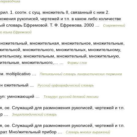
переводчика
прил
.
1
.
соотн
.
с
сущ
.
множитель
II
,
связанный
с
ним
2
.
ножения
рукописей
,
чертежей
и
т
.
п
.
в
каком
либо
количестве
вый
словарь
Ефремовой
.
Т
.
Ф
.
Ефремова
.
2000
…
Современный
го
языка
Ефремовой
ножительный
,
множительная
,
множительное
,
множительные
,
жительной
,
множительного
,
множительных
,
множительному
,
ительному
,
множительным
,
множительный
,
множительную
,
ительные
,
множительного
,… …
Формы
слов
См
.
moltiplicativo
…
Пятиязычный
словарь
лингвистических
терминов
н
ожительный
…
Русский
орфографический
словарь
yn:
умножающий
…
Тезаурус
русской
деловой
лексики
я
,
ое
.
Служащий
для
размножения
рукописей
,
чертежей
и
т
.
п
.
ор
…
Энциклопедический
словарь
я
,
ое
.
Служащий
для
размножения
рукописей
,
чертежей
и
т
.
п
.
рат
.
Мно
/
жительный
прибор
…
Словарь
многих
выражений