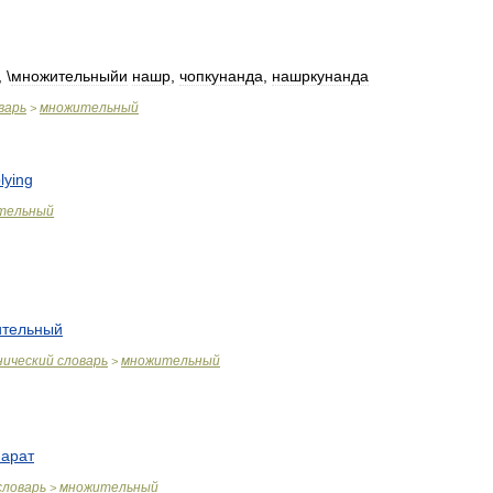
, \
множительныйи
нашр
,
чопкунанда
,
нашркунанда
варь
множительный
>
lying
тельный
тельный
нический
словарь
множительный
>
парат
словарь
множительный
>