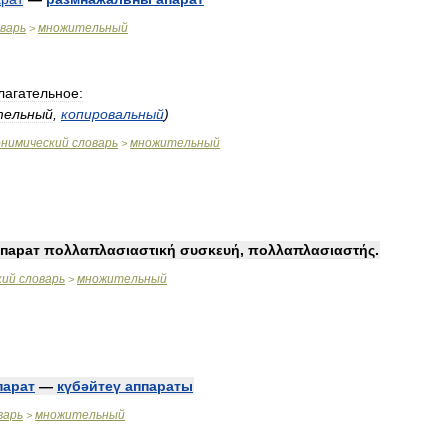
варь
множительный
>
лагательное:
тельный
,
копировальный
)
онимический
словарь
множительный
>
парат
πολλαπλασιαστική
συσκευή
,
πολλαπλασιαστής
.
кий
словарь
множительный
>
парат
—
күбәйтеү
аппараты
варь
множительный
>