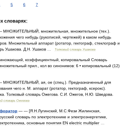
4
5
6
7
их
словарях:
—
МНОЖИТЕЛЬНЫЙ
,
множительная
,
множительное
(
тех
.).
ножения
чего
нибудь
(
рукописей
,
чертежей
)
в
каком
нибудь
ров
.
Множительный
аппарат
(
ротатор
,
гектограф
,
стеклограф
и
рь
Ушакова
.
Д
.
Н
.
Ушаков
…
Толковый
словарь
Ушакова
множающий
,
коэффициентный
,
копировальный
Словарь
множительный
прил
.,
кол
во
синонимов:
6
•
копировальный
(
12
)
—
МНОЖИТЕЛЬНЫЙ
,
ая
,
ое
(
спец
.).
Предназначенный
для
ования
чего
н
.
М
.
аппарат
(
ротатор
,
гектограф
,
ксерокс
).
ка
.
Толковый
словарь
Ожегова
.
С
.
И
.
Ожегов
,
Н
.
Ю
.
Шведова
.
ый
словарь
Ожегова
форатор
— — [
Я
.
Н
.
Лугинский
,
М
.
С
.
Фези
Жилинская
,
русский
словарь
по
электротехнике
и
электроэнергетике
,
ектротехника
,
основные
понятия
EN
electric
multiplier
…