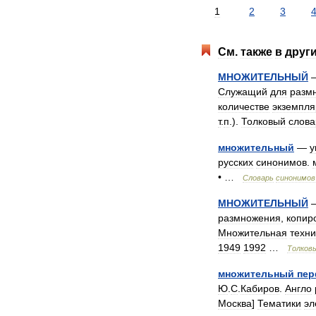
1
2
3
См
.
также
в
друг
МНОЖИТЕЛЬНЫЙ
Служащий
для
разм
количестве
экземпля
т
.
п
.).
Толковый
слова
множительный
—
у
русских
синонимов
.
• …
Словарь
синонимов
МНОЖИТЕЛЬНЫЙ
размножения
,
копир
Множительная
техни
1949
1992
…
Толков
множительный
пер
Ю
.
С
.
Кабиров
.
Англо
Москва
]
Тематики
эл