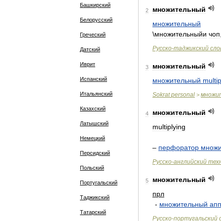
Башкирский
множительный
2
Белорусский
множительный
\
множительныйи
чоп
Греческий
Русско
-
таджикский
сло
Датский
Иврит
множительный
3
Испанский
множительный
multip
Итальянский
Sokrat
personal
множи
>
Казахский
множительный
4
Латышский
multiplying
Немецкий
–
перфоратор
множи
Персидский
Русско
-
английский
тех
Польский
множительный
5
Португальский
прл
Таджикский
-
множительный
ап
Татарский
Русско
-
португальский