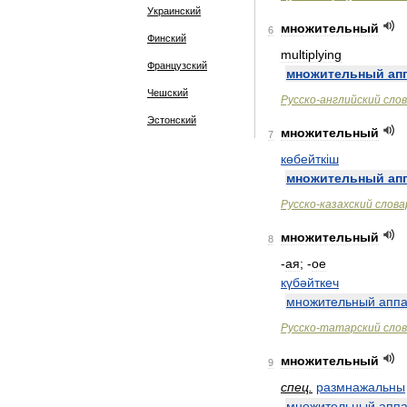
Украинский
множительный
6
Финский
multiplying
Французский
множительный
ап
Чешский
Русско
-
английский
сло
Эстонский
множительный
7
көбейтк
і
ш
множительный
ап
Русско
-
казахский
слова
множительный
8
-
ая
; -
ое
күбәйткеч
множительный
аппа
Русско
-
татарский
сло
множительный
9
спец
.
размнажальны
множительный
аппа