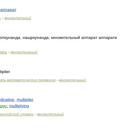
аппарат
ь
множительный
>
опкунанда
,
нашркунанда
;
множительный
аппарат
аппарати
варь
множительный
>
iplier
варь
математических
терминов
множительный
>
plicative
,
multiplier
logy:
multiplying
английский
словарь
множительный
>