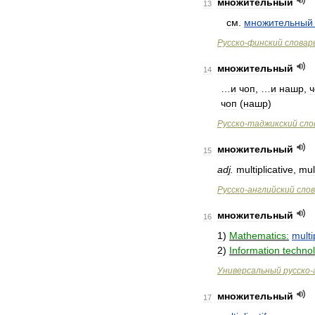
множительный
13
см
.
множительный
Русско
-
финский
словар
множительный
14
…
и
чоп
, …
и
нашр
,
ч
чоп
(
нашр
)
Русско
-
таджикский
сло
множительный
15
adj
.
multiplicative
,
mult
Русско
-
английский
сло
множительный
16
1
)
Mathematics:
multi
2
)
Information
techno
Универсальный
русско
-
множительный
17