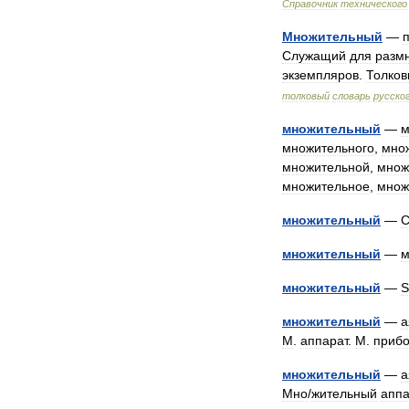
Справочник
технического
Множительный
—
Служащий
для
разм
экземпляров
.
Толко
толковый
словарь
русско
множительный
—
м
множительного
,
мно
множительной
,
множ
множительное
,
множ
множительный
—
множительный
—
м
множительный
—
S
множительный
—
а
М
.
аппарат
.
М
.
приб
множительный
—
а
Мно
/
жительный
аппа