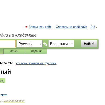
Запомнить сайт
Словарь на свой сайт
RU
едии на Академике
Найти!
Книги
Игры ⚽
 языки
со всех языков на русский
ьный
од
парат
ь
множительный
>