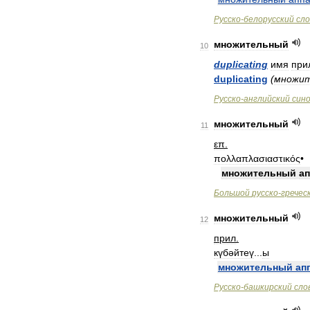
Русско
-
белорусский
сло
множительный
10
duplicating
имя
при
duplicating
(
множи
Русско
-
английский
син
множительный
11
επ
.
πολλαπλασιαστικός
•
множительный
ап
Большой
русско
-
гречес
множительный
12
прил
.
күбәйтеү
...
ы
множительный
ап
Русско
-
башкирский
сло