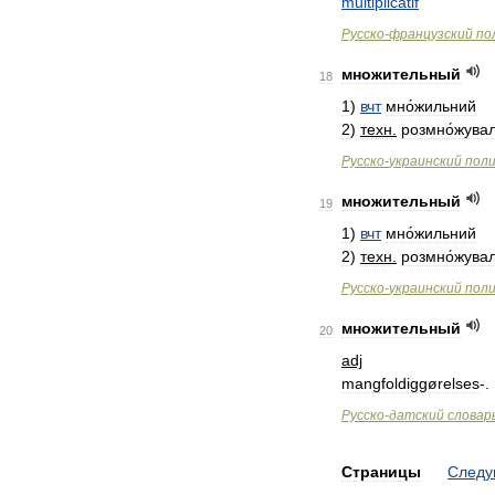
multiplicatif
Русско
-
французский
по
множительный
18
1
)
вчт
мно́жильний
2
)
техн
.
розмно́жува
Русско
-
украинский
пол
множительный
19
1
)
вчт
мно́жильний
2
)
техн
.
розмно́жува
Русско
-
украинский
пол
множительный
20
adj
mangfoldiggørelses
-.
Русско
-
датский
словар
Страницы
След