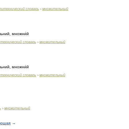
литехнический
словарь
множительный
>
льний
,
множни́й
итехнический
словарь
множительный
>
льний
,
множни́й
итехнический
словарь
множительный
>
ь
множительный
>
ующая
→