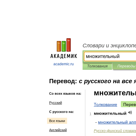
Словари и энциклоп
academic.ru
Толкования
Переводы
Перевод:
с русского на все
множител
Со всех языков на:
Русский
Толкование
Перев
С русского на:
множительный
1
Все языки
-
множительный
ап
Английский
Русско
-
финский
словар