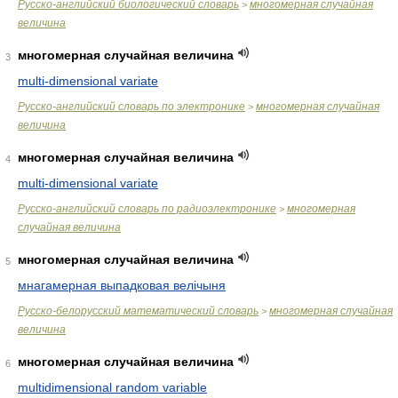
Русско-английский биологический словарь
многомерная случайная
>
величина
многомерная случайная величина
3
multi-dimensional variate
Русско-английский словарь по электронике
многомерная случайная
>
величина
многомерная случайная величина
4
multi-dimensional variate
Русско-английский словарь по радиоэлектронике
многомерная
>
случайная величина
многомерная случайная величина
5
мнагамерная выпадковая велічыня
Русско-белорусский математический словарь
многомерная случайная
>
величина
многомерная случайная величина
6
multidimensional random variable