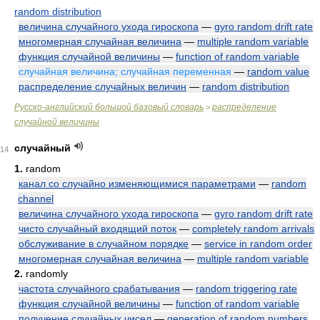
random distribution
величина случайного ухода гироскопа
—
gyro random drift rate
многомерная случайная величина
—
multiple random variable
функция случайной величины
—
function of random variable
случайная величина; случайная переменная
—
random value
распределение случайных величин
—
random distribution
Русско-английский большой базовый словарь
распределение
>
случайной величины
случайный
14
1.
random
канал со случайно изменяющимися параметрами
—
random
channel
величина случайного ухода гироскопа
—
gyro random drift rate
чисто случайный входящий поток
—
completely random arrivals
обслуживание в случайном порядке
—
service in random order
многомерная случайная величина
—
multiple random variable
2.
randomly
частота случайного срабатывания
—
random triggering rate
функция случайной величины
—
function of random variable
получение случайных чисел
—
generation of random numbers