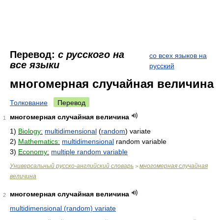
Перевод:
с русского на
со всех языков на
все языки
русский
многомерная случайная величина
Толкование
Перевод
многомерная случайная величина
1
1)
Biology:
multidimensional
(
random
) variate
2)
Mathematics:
multidimensional
random variable
3)
Economy:
multiple random variable
Универсальный русско-английский словарь
многомерная случайная
>
величина
многомерная случайная величина
2
multidimensional (random) variate