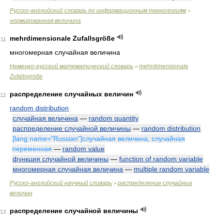
Русско-английский словарь по информационным технологиям
>
нормированная величина
mehrdimensionale Zufallsgröße
11
многомерная случайная величина
Немецко-русский математический словарь
mehrdimensionale
>
Zufallsgröße
распределение случайных величин
12
random distribution
случайная величина
—
random quantity
распределение случайной величины
—
random distribution
[lang name="Russian"]случайная величина; случайная
переменная
—
random value
функция случайной величины
—
function of random variable
многомерная случайная величина
—
multiple random variable
Русско-английский научный словарь
распределение случайных
>
величин
распределение случайной величины
13