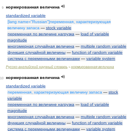
нормированная величина
9
standardized variable
[lang name="Russian"]переменная, характеризующая
величину запаса
—
stock variable
переменная по величине нагрузка
—
load of variable
magnitude
многомерная случайная величина
—
multiple random variable
функция случайной величины
—
function of random variable
система с переменными величинами
—
variable system
Русско-английский научный словарь
нормированная величина
>
нормированная величина
10
standardized variable
переменная, характеризующая величину запаса
—
stock
variable
переменная по величине нагрузка
—
load of variable
magnitude
многомерная случайная величина
—
multiple random variable
функция случайной величины
—
function of random variable
система с переменными величинами
—
variable system