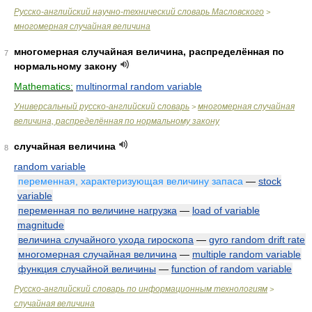
Русско-английский научно-технический словарь Масловского
>
многомерная случайная величина
многомерная случайная величина, распределённая по
7
нормальному закону
Mathematics:
multinormal random variable
Универсальный русско-английский словарь
многомерная случайная
>
величина, распределённая по нормальному закону
случайная величина
8
random variable
переменная, характеризующая величину запаса
—
stock
variable
переменная по величине нагрузка
—
load of variable
magnitude
величина случайного ухода гироскопа
—
gyro random drift rate
многомерная случайная величина
—
multiple random variable
функция случайной величины
—
function of random variable
Русско-английский словарь по информационным технологиям
>
случайная величина