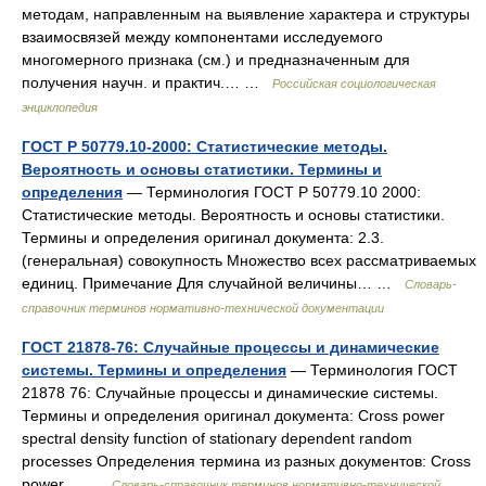
методам, направленным на выявление характера и структуры
взаимосвязей между компонентами исследуемого
многомерного признака (см.) и предназначенным для
получения научн. и практич.… …
Российская социологическая
энциклопедия
ГОСТ Р 50779.10-2000: Статистические методы.
Вероятность и основы статистики. Термины и
определения
— Терминология ГОСТ Р 50779.10 2000:
Статистические методы. Вероятность и основы статистики.
Термины и определения оригинал документа: 2.3.
(генеральная) совокупность Множество всех рассматриваемых
единиц. Примечание Для случайной величины… …
Словарь-
справочник терминов нормативно-технической документации
ГОСТ 21878-76: Случайные процессы и динамические
системы. Термины и определения
— Терминология ГОСТ
21878 76: Случайные процессы и динамические системы.
Термины и определения оригинал документа: Cross power
spectral density function of stationary dependent random
processes Определения термина из разных документов: Cross
power… …
Словарь-справочник терминов нормативно-технической