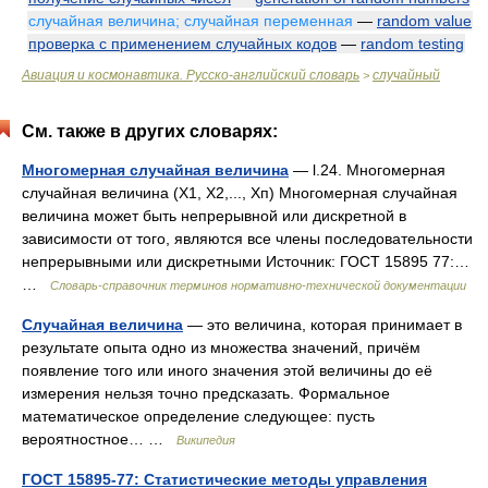
случайная величина; случайная переменная
—
random value
проверка с применением случайных кодов
—
random testing
Авиация и космонавтика. Русско-английский словарь
случайный
>
См. также в других словарях:
Многомерная случайная величина
— l.24. Многомерная
случайная величина (X1, X2,..., Хп) Многомерная случайная
величина может быть непрерывной или дискретной в
зависимости от того, являются все члены последовательности
непрерывными или дискретными Источник: ГОСТ 15895 77:…
…
Словарь-справочник терминов нормативно-технической документации
Случайная величина
— это величина, которая принимает в
результате опыта одно из множества значений, причём
появление того или иного значения этой величины до её
измерения нельзя точно предсказать. Формальное
математическое определение следующее: пусть
вероятностное… …
Википедия
ГОСТ 15895-77: Статистические методы управления