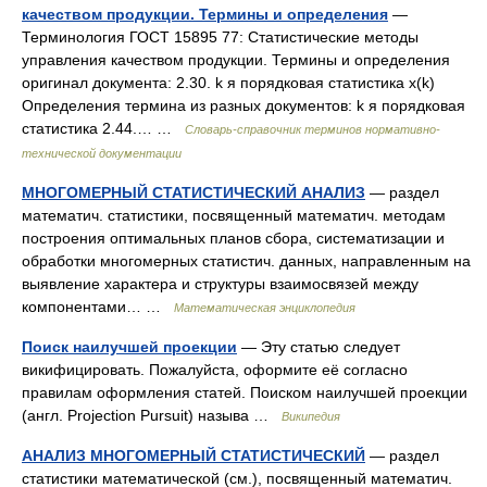
качеством продукции. Термины и определения
—
Терминология ГОСТ 15895 77: Статистические методы
управления качеством продукции. Термины и определения
оригинал документа: 2.30. k я порядковая статистика x(k)
Определения термина из разных документов: k я порядковая
статистика 2.44.… …
Словарь-справочник терминов нормативно-
технической документации
МНОГОМЕРНЫЙ СТАТИСТИЧЕСКИЙ АНАЛИЗ
— раздел
математич. статистики, посвященный математич. методам
построения оптимальных планов сбора, систематизации и
обработки многомерных статистич. данных, направленным на
выявление характера и структуры взаимосвязей между
компонентами… …
Математическая энциклопедия
Поиск наилучшей проекции
— Эту статью следует
викифицировать. Пожалуйста, оформите её согласно
правилам оформления статей. Поиском наилучшей проекции
(англ. Projection Pursuit) называ …
Википедия
АНАЛИЗ МНОГОМЕРНЫЙ СТАТИСТИЧЕСКИЙ
— раздел
статистики математической (см.), посвященный математич.