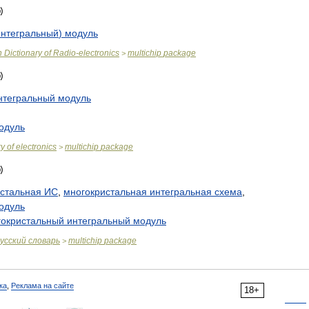
интегральный
)
модуль
n
Dictionary
of
Radio
-
electronics
multichip
package
>
нтегральный
модуль
одуль
ry
of
electronics
multichip
package
>
стальная
ИС
,
многокристальная
интегральная
схема
,
одуль
гокристальный
интегральный
модуль
усский
словарь
multichip
package
>
ка
,
Реклама на сайте
18+