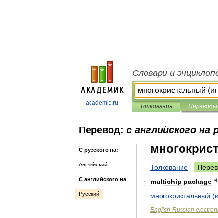
Словари и энциклоп
academic.ru
Толкования
Переводы
Перевод:
с английского на 
многокрис
С русского на:
Английский
Толкование
Перев
С английского на:
multichip
package
1
Русский
многокристальный
(
English
-
Russian
electron