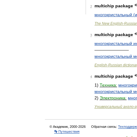
multichip
package
2
многокристальный
(
The
New
English
-
Russia
multichip
package
3
многокристальный
и
————————
многокристальный
м
English
-
Russian
dictiona
multichip
package
4
1
)
Техника:
многокри
многокристальный
м
2
)
Электроника:
мно
Универсальный
англо
-
р
© Академик, 2000-2026
Обратная связь:
Техподдерж
👣 Путешествия