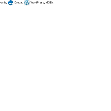
omla,
Drupal,
WordPress, MODx.