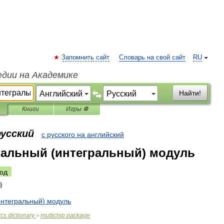
Запомнить сайт
Словарь на свой сайт
RU
едии на Академике
Найти!
Книги
Игры ⚽
русский
с русского на английский
тальный (интегральный) модуль
од
интегральный
)
модуль
ics
dictionary
multichip
package
>