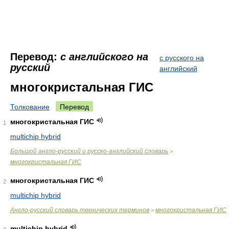
Перевод:
с английского на
с русского на
русский
английский
многокристальная ГИС
Толкование
Перевод
многокристальная ГИС
1
multichip hybrid
Большой англо-русский и русско-английский словарь
>
многокристальная ГИС
многокристальная ГИС
2
multichip hybrid
Англо-русский словарь технических терминов
многокристальная ГИС
>
multichip hybrid