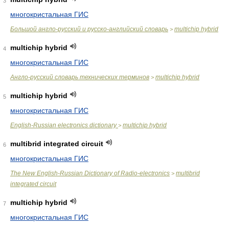
3
многокристальная ГИС
Большой англо-русский и русско-английский словарь
multichip hybrid
>
multichip hybrid
4
многокристальная ГИС
Англо-русский словарь технических терминов
multichip hybrid
>
multichip hybrid
5
многокристальная ГИС
English-Russian electronics dictionary
multichip hybrid
>
multibrid integrated circuit
6
многокристальная ГИС
The New English-Russian Dictionary of Radio-electronics
multibrid
>
integrated circuit
multichip hybrid
7
многокристальная ГИС