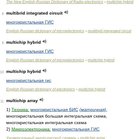
The New English-Russian Dictionary of Radio-electronics
multichip hybrid
>
multibrid integrated circuit
8
многокристальная ГИС
English-Russian dictionary of microelectronics
multibrid integrated circuit
>
multichip hybrid
9
многокристальная ГИС
English-Russian dictionary of microelectronics
multichip hybrid
>
multichip hybrid
10
многокристальная гис
English-Russian dictionary of electronics
multichip hybrid
>
multichip array
11
1)
Техника:
многокристальная БИС
(матричная)
,
многокристальная большая интегральная схема,
многокристальная интегральная схема
2)
Микроэлектроника:
многокристальная ГИС
Универсальный англо-русский словарь
multichip array
>