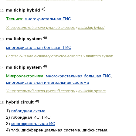
multichip hybrid
12
Техника:
многокристальная ГИС
Универсальный англо-русский словарь
multichip hybrid
>
multichip system
13
многокристальная большая ГИС
English-Russian dictionary of microelectronics
multichip system
>
multichip system
14
Микроэлектроника:
многокристальная большая ГИС
,
многокристальная интегральная система
Универсальный англо-русский словарь
multichip system
>
hybrid circuit
15
1)
гибридная схема
2)
гибридная ИС, ГИС
3)
многокристальная ИС
4)
тлф.
дифференциальная система, дифсистема