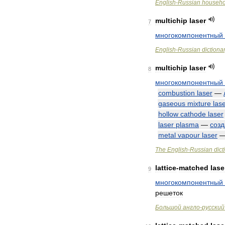
English
-
Russian
househo
multichip
laser
7
многокомпонентный
English
-
Russian
dictiona
multichip
laser
8
многокомпонентный
combustion
laser
—
gaseous
mixture
las
hollow
cathode
laser
laser
plasma
—
соз
metal
vapour
laser
The
English
-
Russian
dict
lattice
-
matched
lase
9
многокомпонентный
решеток
Большой
англо
-
русский