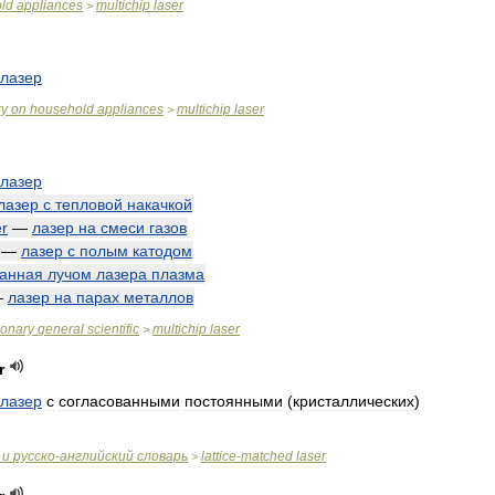
ld
appliances
multichip
laser
>
лазер
ry
on
household
appliances
multichip
laser
>
лазер
лазер
с
тепловой
накачкой
er
—
лазер
на
смеси
газов
—
лазер
с
полым
катодом
данная
лучом
лазера
плазма
—
лазер
на
парах
металлов
ionary
general
scientific
multichip
laser
>
r
лазер
с
согласованными
постоянными
(
кристаллических
)
и
русско
-
английский
словарь
lattice
-
matched
laser
>