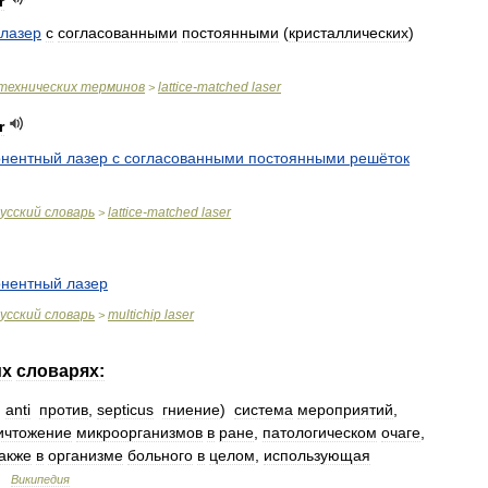
r
лазер
с
согласованными
постоянными
(
кристаллических
)
технических
терминов
lattice
-
matched
laser
>
r
онентный
лазер
с
согласованными
постоянными
решёток
усский
словарь
lattice
-
matched
laser
>
онентный
лазер
усский
словарь
multichip
laser
>
их
словарях:
.
anti
против
,
septicus
гниение
)
система
мероприятий
,
ичтожение
микроорганизмов
в
ране
,
патологическом
очаге
,
акже
в
организме
больного
в
целом
,
использующая
…
Википедия