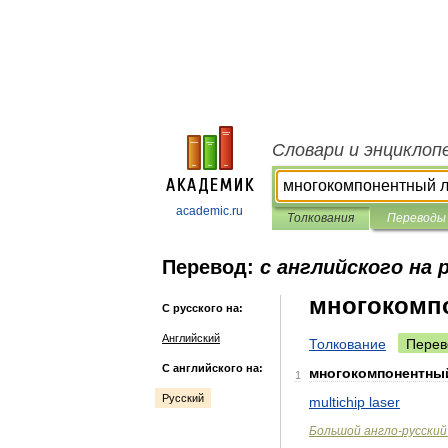
Словари и энциклоп
academic.ru
Толкования
Переводы
Перевод:
с английского на 
многокомп
С русского на:
Английский
Толкование
Перев
С английского на:
многокомпонентны
1
Русский
multichip
laser
Большой
англо
-
русский