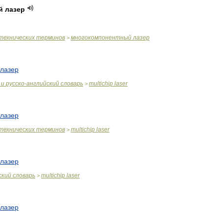
й
лазер
технических
терминов
многокомпонентный
лазер
>
лазер
и
русско
-
английский
словарь
multichip
laser
>
лазер
технических
терминов
multichip
laser
>
лазер
ский
словарь
multichip
laser
>
лазер