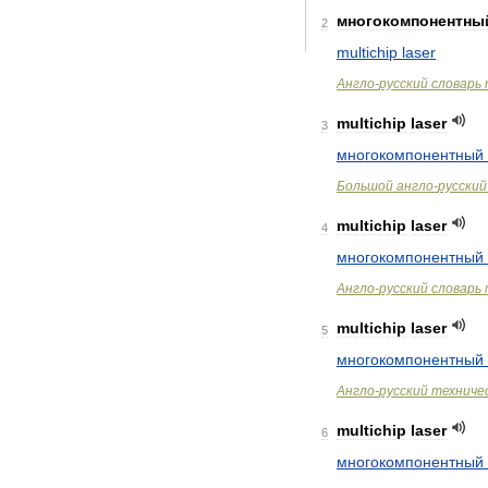
многокомпонентны
2
multichip
laser
Англо
-
русский
словарь
multichip
laser
3
многокомпонентный
Большой
англо
-
русский
multichip
laser
4
многокомпонентный
Англо
-
русский
словарь
multichip
laser
5
многокомпонентный
Англо
-
русский
техниче
multichip
laser
6
многокомпонентный