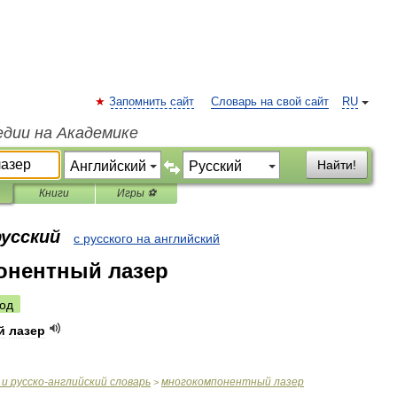
Запомнить сайт
Словарь на свой сайт
RU
едии на Академике
Найти!
Книги
Игры ⚽
русский
с русского на английский
онентный лазер
од
й
лазер
и
русско
-
английский
словарь
многокомпонентный
лазер
>