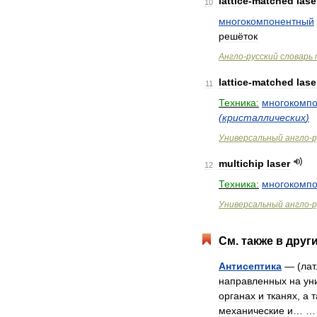
lattice
-
matched
lase
10
многокомпонентный
решёток
Англо
-
русский
словарь
lattice
-
matched
lase
11
Техника:
многокомп
(
кристаллических
)
Универсальный
англо
-
р
multichip
laser
12
Техника:
многокомп
Универсальный
англо
-
р
См
.
также
в
друг
Антисептика
— (
лат
направленных
на
ун
органах
и
тканях
,
а
т
механические
и
… 