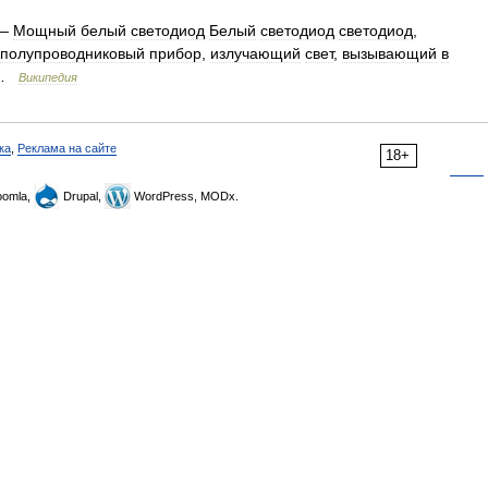
—
Мощный
белый
светодиод
Белый
светодиод
светодиод
,
полупроводниковый
прибор
,
излучающий
свет
,
вызывающий
в
…
Википедия
ка
,
Реклама на сайте
18+
omla,
Drupal,
WordPress, MODx.