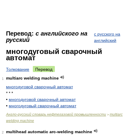
Перевод:
с английского на
с русского на
русский
английский
многодуговый сварочный
автомат
Толкование
Перевод
multiarc welding machine
1
многодуговой сварочный автомат
* * *
•
многодуговой сварочный автомат
•
многодуговый сварочный автомат
Англо-русский словарь нефтегазовой промышленности
multiarc
>
welding machine
multihead automatic arc-welding machine
2