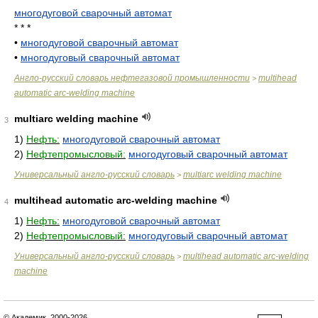
многодуговой сварочный автомат
* * *
•
многодуговой сварочный автомат
•
многодуговый сварочный автомат
Англо-русский словарь нефтегазовой промышленности
multihead
>
automatic arc-welding machine
multiarc welding machine
3
1)
Нефть:
многодуговой сварочный автомат
2)
Нефтепромысловый:
многодуговый сварочный автомат
Универсальный англо-русский словарь
multiarc welding machine
>
multihead automatic arc-welding machine
4
1)
Нефть:
многодуговой сварочный автомат
2)
Нефтепромысловый:
многодуговый сварочный автомат
Универсальный англо-русский словарь
multihead automatic arc-welding
>
machine
© Академик, 2000-2026