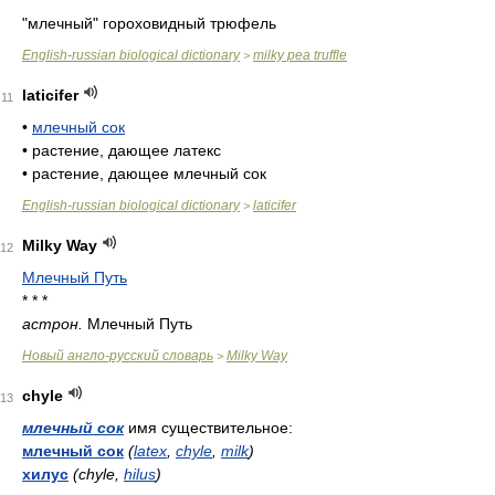
* * *
"млечный" гороховидный трюфель
English-russian biological dictionary
milky pea truffle
>
laticifer
11
•
млечный сок
•
растение, дающее латекс
•
растение, дающее млечный сок
English-russian biological dictionary
laticifer
>
Milky Way
12
Млечный Путь
* * *
астрон.
Млечный Путь
Новый англо-русский словарь
Milky Way
>
chyle
13
млечный сок
имя существительное:
млечный сок
(
latex
,
chyle
,
milk
)
хилус
(chyle,
hilus
)