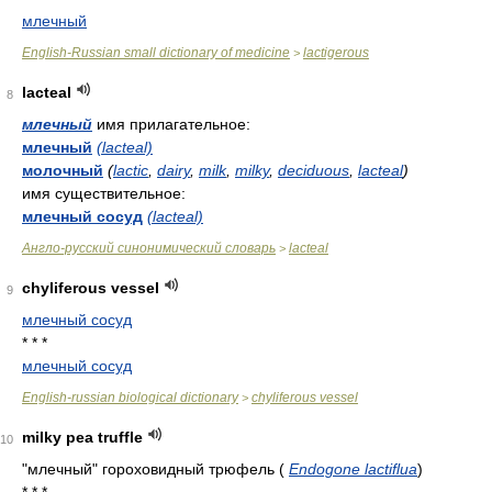
млечный
English-Russian small dictionary of medicine
lactigerous
>
lacteal
8
млечный
имя прилагательное:
млечный
(lacteal)
молочный
(
lactic
,
dairy
,
milk
,
milky
,
deciduous
,
lacteal
)
имя существительное:
млечный сосуд
(lacteal)
Англо-русский синонимический словарь
lacteal
>
chyliferous vessel
9
млечный сосуд
* * *
млечный сосуд
English-russian biological dictionary
chyliferous vessel
>
milky pea truffle
10
"млечный" гороховидный трюфель
(
Endogone lactiflua
)