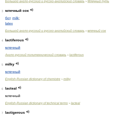
Большой англо-русский и русско-английский словарь
Млечный путь
>
млечный сок
3
бот
.
milk
;
latex
Большой англо-русский и русско-английский словарь
млечный сок
>
lactiferous
4
млечный
Англо русский политехнический словарь
lactiferous
>
milky
5
млечный
English-Russian dictionary of chemistre
milky
>
lacteal
6
млечный
English-Russian dictionary of technical terms
lacteal
>
lactigerous
7