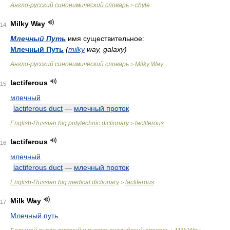
Англо-русский синонимический словарь
chyle
>
Milky Way
14
Млечный Путь
имя существительное:
Млечный Путь
(
milky
way, galaxy)
Англо-русский синонимический словарь
Milky Way
>
lactiferous
15
млечный
lactiferous duct
—
млечный проток
English-Russian big polytechnic dictionary
lactiferous
>
lactiferous
16
млечный
lactiferous duct
—
млечный проток
English-Russian big medical dictionary
lactiferous
>
Milk Way
17
Млечный путь