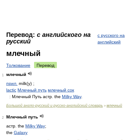
Перевод:
с английского на
с русского на
русский
английский
млечный
Толкование
Перевод
млечный
1
прил.
milk(y) ;
lactic
Млечный путь
млечный сок
: Млечный Путь астр. the
Milky Way
.
Большой англо-русский и русско-английский словарь
млечный
>
Млечный путь
2
астр. the
Milky Way
;
the
Galaxy