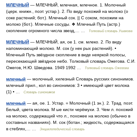
МЛЕЧНЫЙ
— МЛЕЧНЫЙ, млечная, млечное. 1. Молочный
(церк. книжн., поэт. устар.). 2. По виду похожий на молоко (о
соке растений; бот.). Млечный сок. || С соком, похожим на
молоко (бот.). Млечные сосуды. ❖ Млечный Путь (астр.)
скопление огромного числа звезд,… …
Толковый словарь Ушакова
МЛЕЧНЫЙ
— МЛЕЧНЫЙ, ая, ое 1. см. млеко. 2. По виду
напоминающий молоко. М. сок (у нек рых растений). •
Млечный Путь звёздное скопление в виде неяркой полосы,
пересекающей звёздное небо. Толковый словарь Ожегова. С.И.
Ожегов, Н.Ю. Шведова. 1949 1992 …
Толковый словарь Ожегова
млечный
— молочный, хилезный Словарь русских синонимов.
млечный прил., кол во синонимов: 3 • имеющий цвет молока
(1) • …
Словарь синонимов
млечный
— ая, ое. 1. Устар. = Молочный (1 зн.). 2. Трад. поэт.
Белый, цвета молока. М ые кисти черёмухи. 3. Чем л. похожий
на молоко, содержащий что л., похожее на молоко (обычно в
составных названиях). М. сок (ботан.; жидкость, содержащаяся
в стеблях,… …
Энциклопедический словарь