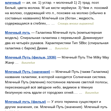
млечный
— ая, ое. 1) устар. = молочный 1) 2) трад. поэт.
Белый, цвета молока. М ые кисти черёмухи. 3) Чем л. похожий
на молоко, содержащий что л., похожее на молоко (обычно в
составных названиях) Мле/чный сок (ботан.; жидкость,
содержащаяся в стеблях,… …
Словарь многих выражений
Млечный путь
— Галактика Млечный путь (компьютерная
модель). Спиральная галактика с перемычкой. Доминируют
два из четырёх рукавов. Характеристики Тип SBbc (спиральная
галактика с баром) Диаме …
Википедия
Млечный Путь (фильм, 1936)
— Млечный Путь The Milky Way
Жанр …
Википедия
Млечный Путь (значения)
— Млечный Путь (также Галактика)
название галактики, в которой находится Солнечная система.
Млечный Путь (явление) постоянное явление светлой полосы,
пересекающей всё звёздное небо, видимое в тёмную
безлунную ночь вдали от городских огней.… …
Википедия
Млечный путь (фильм)
— У этого термина существуют и
другие значения, см. Млечный Путь (значения). Млечный путь