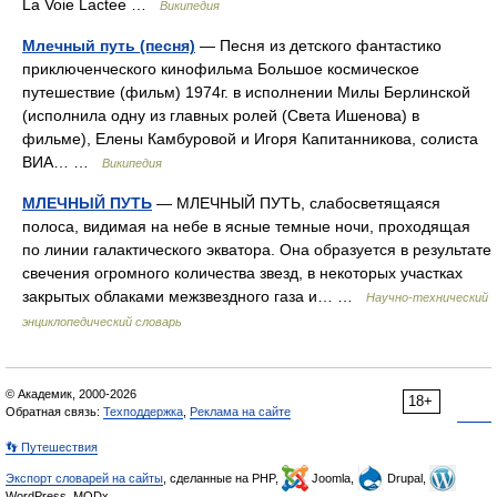
La Voie Lactee …
Википедия
Млечный путь (песня)
— Песня из детского фантастико
приключенческого кинофильма Большое космическое
путешествие (фильм) 1974г. в исполнении Милы Берлинской
(исполнила одну из главных ролей (Света Ишенова) в
фильме), Елены Камбуровой и Игоря Капитанникова, солиста
ВИА… …
Википедия
МЛЕЧНЫЙ ПУТЬ
— МЛЕЧНЫЙ ПУТЬ, слабосветящаяся
полоса, видимая на небе в ясные темные ночи, проходящая
по линии галактического экватора. Она образуется в результате
свечения огромного количества звезд, в некоторых участках
закрытых облаками межзвездного газа и… …
Научно-технический
энциклопедический словарь
© Академик, 2000-2026
18+
Обратная связь:
Техподдержка
,
Реклама на сайте
👣 Путешествия
Экспорт словарей на сайты
, сделанные на PHP,
Joomla,
Drupal,
WordPress, MODx.