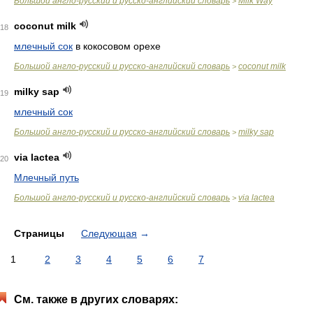
Большой англо-русский и русско-английский словарь
Milk Way
>
coconut milk
18
млечный сок
в кокосовом орехе
Большой англо-русский и русско-английский словарь
coconut milk
>
milky sap
19
млечный сок
Большой англо-русский и русско-английский словарь
milky sap
>
via lactea
20
Млечный путь
Большой англо-русский и русско-английский словарь
via lactea
>
Страницы
Следующая
→
1
2
3
4
5
6
7
См. также в других словарях: