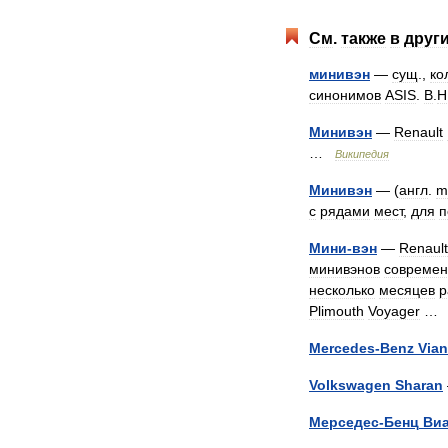
См
.
также
в
друг
минивэн
—
сущ
.,
ко
синонимов
ASIS
.
В
.
Н
Минивэн
—
Renault
…
Википедия
Минивэн
— (
англ
.
m
с
рядами
мест
,
для
п
Мини
-
вэн
—
Renault
минивэнов
современ
несколько
месяцев
р
Plimouth
Voyager
Mercedes
-
Benz
Via
Volkswagen
Sharan
Мерседес
-
Бенц
Ви