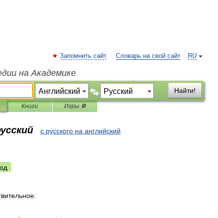
Запомнить сайт
Словарь на свой сайт
RU
едии на Академике
Найти!
Книги
Игры ⚽
русский
с русского на английский
од
вительное: