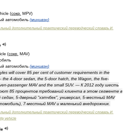
hicle
(
сокр
.
MPV
)
ый
автомобиль
(
минивэн
)
альный
дополнительный
практический
переводческий
словарь
И
.
e
icle
(
сокр
.
MAV
)
обиль
ый
автомобиль
(
минивэн
)
yles
will
cover
85
per
cent
of
customer
requirements
in
the
-
the
4
-
door
sedan
,
the
5
-
door
hatch
,
the
Wagon
,
the
five
-
ven
-
passenger
MAV
and
the
small
SUV
. —
К
2012
году
шесть
роют
85
процентов
требований
клиента
в
этом
сегменте
в
й
седан
,
5
-
дверный
"
хэтчбек
",
универсал
,
5
-
местный
MAV
томобиль
),
7
-
местный
MAV
и
маленький
внедорожник
.
альный
дополнительный
практический
переводческий
словарь
И
.
ity
vehicle
le