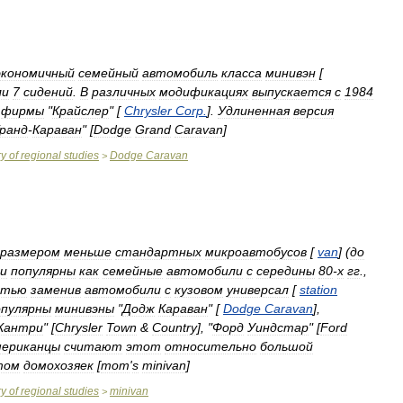
экономичный
семейный
автомобиль
класса
минивэн
[
ли
7
сидений
.
В
различных
модификациях
выпускается
с
1984
"
фирмы
"
Крайслер
" [
Chrysler
Corp
.
].
Удлиненная
версия
ранд
-
Караван
" [
Dodge
Grand
Caravan
]
ry
of
regional
studies
Dodge
Caravan
>
размером
меньше
стандартных
микроавтобусов
[
van
] (
до
и
популярны
как
семейные
автомобили
с
середины
80
-
х
гг
.,
стью
заменив
автомобили
с
кузовом
универсал
[
station
опулярны
минивэны
"
Додж
Караван
" [
Dodge
Caravan
],
Кантри
" [
Chrysler
Town
&
Country
], "
Форд
Уиндстар
" [
Ford
мериканцы
считают
этот
относительно
большой
том
домохозяек
[
mom
'
s
minivan
]
ry
of
regional
studies
minivan
>