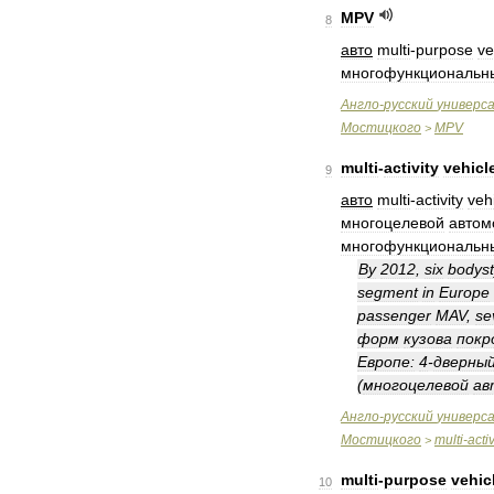
MPV
8
авто
multi
-
purpose
ve
многофункциональн
Англо
-
русский
универс
Мостицкого
MPV
>
multi
-
activity
vehicl
9
авто
multi
-
activity
veh
многоцелевой
автом
многофункциональн
By
2012
,
six
bodyst
segment
in
Europe
passenger
MAV
,
se
форм
кузова
пок
Европе:
4
-
дверны
(
многоцелевой
ав
Англо
-
русский
универс
Мостицкого
multi
-
activ
>
multi
-
purpose
vehic
10