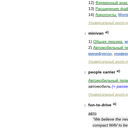
12
)
Фирменный
знак
13
)
Расширение
фай
14
)
Аэропорты:
Montp
Универсальный
англо
-
р
minivan
4
1
)
Общая
лексика:
м
2
)
Автомобильный
т
минифургон
,
универ
Универсальный
англо
-
р
people
carrier
5
Автомобильный
терм
автомобиль
(=
passe
Универсальный
англо
-
р
fun
-
to
-
drive
6
авто
“
We
believe
the
ne
compact
MAV
to
be