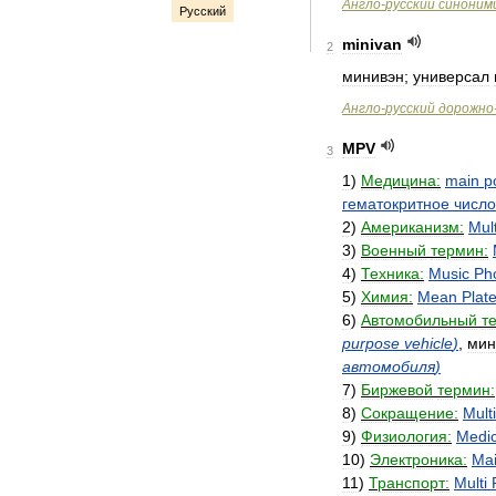
Англо
-
русский
синоним
Русский
minivan
2
минивэн
;
универсал
Англо
-
русский
дорожно
MPV
3
1
)
Медицина:
main
p
гематокритное
число
2
)
Американизм:
Mult
3
)
Военный
термин:
4
)
Техника:
Music
Ph
5
)
Химия:
Mean
Plate
6
)
Автомобильный
т
purpose
vehicle
)
,
мин
автомобиля
)
7
)
Биржевой
термин:
8
)
Сокращение:
Multi
9
)
Физиология:
Medic
10
)
Электроника:
Ma
11
)
Транспорт:
Multi