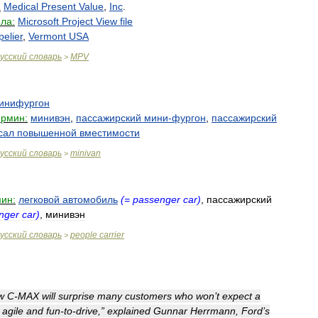
:
Medical
Present
Value
,
Inc
.
ла:
Microsoft
Project
View
file
elier
,
Vermont
USA
усский
словарь
MPV
>
инифургон
ермин:
минивэн
,
пассажирский
мини
-
фургон
,
пассажирский
сал
повышенной
вместимости
усский
словарь
minivan
>
ин:
легковой
автомобиль
(=
passenger
car
)
,
пассажирский
nger
car
)
,
минивэн
усский
словарь
people
carrier
>
w
C
-
MAX
will
surprise
many
customers
who
won
’
t
expect
a
agile
and
fun
-
to
-
drive
,”
explained
Gunnar
Herrmann
,
Ford
’
s