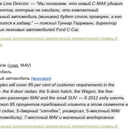
le
Line
Director
. — “
Мы
полагаем
,
что
новый
C
-
MAX
удивит
ентов
,
которые
не
ожидали
,
что
компактный
ьный
автомобиль
(
минивэн
)
будет
столь
проворен
,
а
его
тится
в
забаву
,” —
пояснил
Гуннар
Геррманн
,
директор
ых
легковых
автомобилей
Ford
C
-
Car
.
альный
дополнительный
практический
переводческий
словарь
И
.
ve
icle
(
сокр
.
MAV
)
обиль
ый
автомобиль
(
минивэн
)
yles
will
cover
85
per
cent
of
customer
requirements
in
the
-
the
4
-
door
sedan
,
the
5
-
door
hatch
,
the
Wagon
,
the
five
-
ven
-
passenger
MAV
and
the
small
SUV
. —
К
2012
году
шесть
роют
85
процентов
требований
клиента
в
этом
сегменте
в
й
седан
,
5
-
дверный
"
хэтчбек
",
универсал
,
5
-
местный
MAV
томобиль
),
7
-
местный
MAV
и
маленький
внедорожник
.
альный
дополнительный
практический
переводческий
словарь
И
.