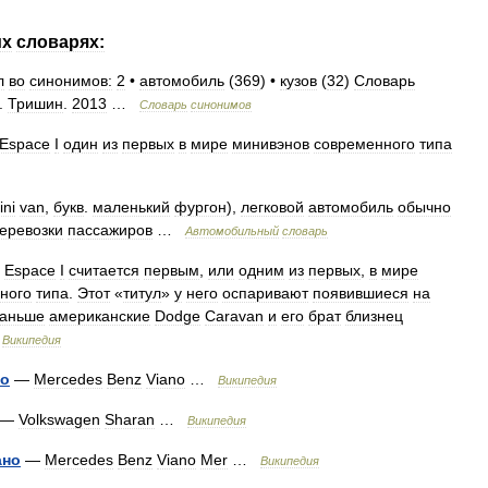
их
словарях:
л
во
синонимов:
2
•
автомобиль
(
369
) •
кузов
(
32
)
Словарь
.
Тришин
.
2013
…
Словарь
синонимов
Espace
I
один
из
первых
в
мире
минивэнов
современного
типа
ini
van
,
букв
.
маленький
фургон
),
легковой
автомобиль
обычно
еревозки
пассажиров
…
Автомобильный
словарь
Espace
I
считается
первым
,
или
одним
из
первых
,
в
мире
ного
типа
.
Этот
«
титул
»
у
него
оспаривают
появившиеся
на
аньше
американские
Dodge
Caravan
и
его
брат
близнец
…
Википедия
no
—
Mercedes
Benz
Viano
…
Википедия
—
Volkswagen
Sharan
…
Википедия
ано
—
Mercedes
Benz
Viano
Mer
…
Википедия