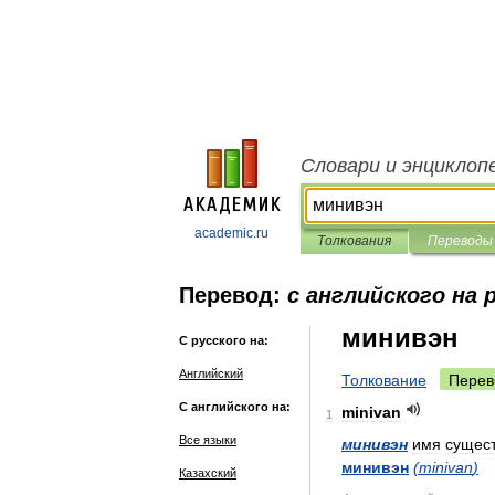
Словари и энциклоп
academic.ru
Толкования
Переводы
Перевод:
с английского на 
минивэн
С русского на:
Английский
Толкование
Перев
С английского на:
minivan
1
Все языки
минивэн
имя
сущест
минивэн
(
minivan
)
Казахский