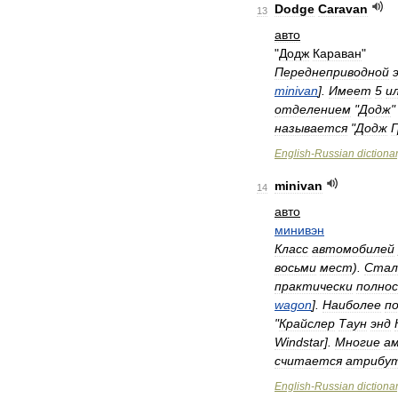
Dodge
Caravan
13
авто
"
Додж
Караван
"
Переднеприводной
minivan
].
Имеет
5
и
отделением
"
Додж
называется
"
Додж
Г
English
-
Russian
dictiona
minivan
14
авто
минивэн
Класс
автомобилей
восьми
мест
).
Стал
практически
полно
wagon
].
Наиболее
п
"
Крайслер
Таун
энд
Windstar
].
Многие
а
считается
атрибу
English
-
Russian
dictiona