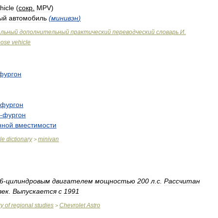
hicle
(
сокр
.
MPV
)
ый
автомобиль
(
минивэн
)
альный
дополнительный
практический
переводческий
словарь
И
.
pose
vehicle
фургон
фургон
-
фургон
нной
вместимости
le
dictionary
minivan
>
6
-
цилиндровым
двигателем
мощностью
200
л
.
с
.
Рассчитан
век
.
Выпускается
с
1991
ry
of
regional
studies
Chevrolet
Astro
>