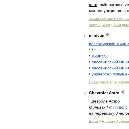
авто
multi
-
purpose
ve
многофункциональн
Англо
-
русский
универс
Мостицкого
multi
-
pur
>
minivan
11
пассажирский
мини
-
* * *
•
минивэн
•
пассажирский
мини
•
пассажирский
мини
•
универсал
повыше
English
-
russian
automobi
Chevrolet
Astro
12
"
Шевроле
Астро
"
Минивэн
[
minivan
]
с
на
перевозку
8
чело
English
-
Russian
dictiona