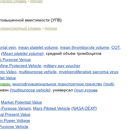
ический
словарь
minivan
>
повышенной
вместимости
(
УПВ
)
-
транспортный
словарь
minivan
>
ortal
vein
,
mean
platelet
volume
,
mean
thrombocyte
volume
,
СОТ
,
(
Mean
platelet
volume
)
,
средний
объём
тромбоцитов
i
Purpose
Venue
Mine
Protected
Vehicle
,
military
pay
voucher
oto
Video
,
multipurpose
vehicle
,
myeloproliferative
sarcoma
virus
let
Value
ермин:
многофункциональное
транспортное
средство
(
multi
-
ивэн
(
multipurpose
vehicle
)
,
универсал
(
тип
кузова
Market
Potential
Value
-
Purpose
Variant
,
Mars
Piloted
Vehicle
(
NASA
OEXP
)
al
Present
Value
in
Power
Voltage
Purpose
Vehicle