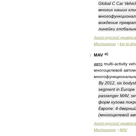
Global
C
Car
Vehic
многих
наших
кли
многофункционал
вождение
превра
линейки
глобальн
Англо
-
русский
универс
Мостицкого
fun
-
to
-
dri
>
MAV
7
авто
multi
-
activity
veh
многоцелевой
автом
многофункциональн
By
2012
,
six
bodyst
segment
in
Europe
passenger
MAV
,
se
форм
кузова
пок
Европе:
4
-
дверны
(
многоцелевой
ав
Англо
-
русский
универс
Мостицкого
MAV
>