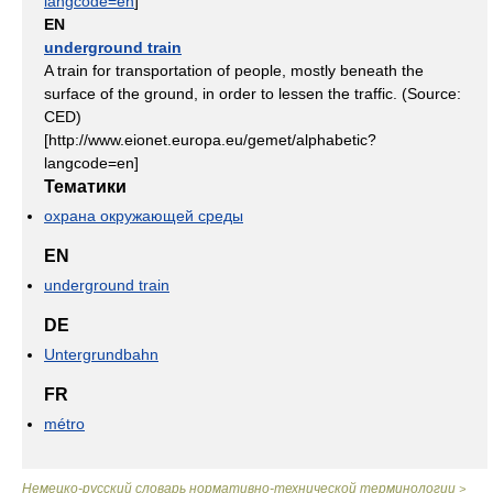
langcode=en
]
EN
underground train
A train for transportation of people, mostly beneath the
surface of the ground, in order to lessen the traffic. (Source:
CED)
[http://www.eionet.europa.eu/gemet/alphabetic?
langcode=en]
Тематики
охрана окружающей среды
EN
underground train
DE
Untergrundbahn
FR
métro
Немецко-русский словарь нормативно-технической терминологии
>