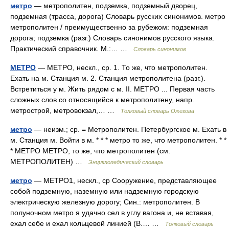
метро
— метрополитен, подземка, подземный дворец,
подземная (трасса, дорога) Словарь русских синонимов. метро
метрополитен / преимущественно за рубежом: подземная
дорога; подземка (разг.) Словарь синонимов русского языка.
Практический справочник. М.:… …
Словарь синонимов
МЕТРО
— МЕТРО, нескл., ср. 1. То же, что метрополитен.
Ехать на м. Станция м. 2. Станция метрополитена (разг.).
Встретиться у м. Жить рядом с м. II. МЕТРО ... Первая часть
сложных слов со относящийся к метрополитену, напр.
метрострой, метровокзал,… …
Толковый словарь Ожегова
метро
— неизм.; ср. = Метрополитен. Петербургское м. Ехать в
м. Станция м. Войти в м. * * * метро то же, что метрополитен. * *
* МЕТРО МЕТРО, то же, что метрополитен (см.
МЕТРОПОЛИТЕН) …
Энциклопедический словарь
метро
— МЕТРО1, нескл., ср Сооружение, представляющее
собой подземную, наземную или надземную городскую
электрическую железную дорогу; Син.: метрополитен. В
полуночном метро я удачно сел в углу вагона и, не вставая,
ехал себе и ехал кольцевой линией (В.… …
Толковый словарь