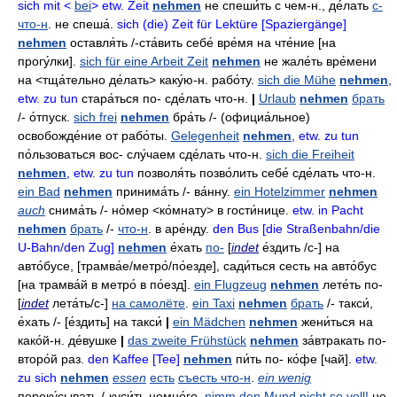
sich mit <
bei
> etw. Zeit
nehmen
не спеши́ть с чем-н
.,
де́лать
с-
что-н
.
не спеша́
.
sich (die) Zeit für Lektüre [Spaziergänge]
nehmen
оставля́ть
/-
ста́вить
себе́ вре́мя на чте́ние
[на
прогу́лки].
sich für eine Arbeit Zeit
nehmen
не жале́ть вре́мени
на
<тща́тельно де́лать>
каку́ю-н
.
рабо́ту
.
sich die Mühe
nehmen
,
etw. zu tun
стара́ться
по- сде́лать что-н
.
|
Urlaub
nehmen
брать
/-
о́тпуск
.
sich frei
nehmen
бра́ть
/- (официа́льное)
освобожде́ние от рабо́ты
.
Gelegenheit
nehmen
, etw. zu tun
по́льзоваться
вос- слу́чаем сде́лать что-н
.
sich die Freiheit
nehmen
, etw. zu tun
позволя́ть
позво́лить себе́ сде́лать что-н
.
ein Bad
nehmen
принима́ть
/-
ва́нну
.
ein Hotelzimmer
nehmen
auch
снима́ть
/-
но́мер
<ко́мнату>
в гости́нице
.
etw. in Pacht
nehmen
брать
/-
что-н
.
в аре́нду
.
den Bus [die Straßenbahn/die
U-Bahn/den Zug]
nehmen
е́хать
по-
[
indet
е́здить /с-]
на
авто́бусе
, [трамва́е/метро́/по́езде],
сади́ться
сесть на авто́бус
[на трамва́й в метро́
в по́езд].
ein Flugzeug
nehmen
лете́ть
по-
[
indet
лета́ть/с-]
на самолёте
.
ein Taxi
nehmen
брать
/-
такси́
,
е́хать
/- [е́здить]
на такси́
|
ein Mädchen
nehmen
жени́ться на
како́й-н
.
де́вушке
|
das zweite Frühstück
nehmen
за́втракать
по-
второ́й раз
.
den Kaffee [Tee]
nehmen
пи́ть
по- ко́фе
[чай].
etw.
zu sich
nehmen
essen
есть
съесть что-н
.
ein wenig
переку́сывать
/-
куси́ть
немно́го
.
nimm den Mund nicht so voll!
не