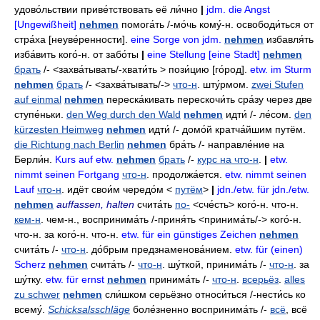
удово́льствии приве́тствовать её ли́чно
|
jdm. die Angst
[Ungewißheit]
nehmen
помога́ть
/-
мо́чь кому́-н
.
освободи́ться от
стра́ха
[неуве́ренности].
eine Sorge von jdm.
nehmen
избавля́ть
изба́вить
кого́-н
.
от забо́ты
|
eine Stellung [eine Stadt]
nehmen
брать
/- <захва́тывать/-хвати́ть >
пози́цию
[го́род].
etw. im Sturm
nehmen
брать
/- <захва́тывать/->
что-н
.
шту́рмом
.
zwei Stufen
auf einmal
nehmen
переска́кивать
перескочи́ть
сра́зу через две
ступе́ньки
.
den Weg durch den Wald
nehmen
идти́
/-
ле́сом
.
den
kürzesten Heimweg
nehmen
идти́
/-
домо́й кратча́йшим путём
.
die Richtung nach Berlin
nehmen
бра́ть
/-
направле́ние на
Берли́н
.
Kurs auf etw.
nehmen
брать
/-
курс на что-н
.
|
etw.
nimmt seinen Fortgang
что-н
.
продолжа́ется
.
etw. nimmt seinen
Lauf
что-н
.
идёт свои́м чередо́м
<
путём
>
|
jdn./etw. für jdn./etw.
nehmen
auffassen, halten
счита́ть
по-
<сче́сть>
кого́-н
. что-н.
кем-н
. чем-н.,
воспринима́ть
/-
приня́ть
<принима́ть/->
кого́-н
.
что-н.
за кого́-н
. что-н.
etw. für ein günstiges Zeichen
nehmen
счита́ть
/-
что-н
.
до́брым предзнаменова́нием
.
etw. für (einen)
Scherz
nehmen
счита́ть
/-
что-н
.
шу́ткой
,
принима́ть
/-
что-н
.
за
шу́тку
.
etw. für ernst
nehmen
принима́ть
/-
что-н
.
всерьёз
.
alles
zu schwer
nehmen
сли́шком серьёзно относи́ться
/-
нести́сь ко
всему́
.
Schicksalsschläge
боле́зненно воспринима́ть
/-
всё
,
всё