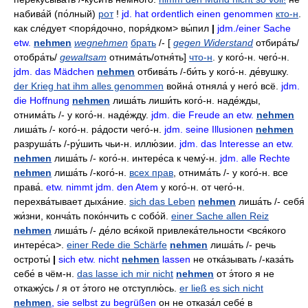
набива́й
(по́лный)
рот
!
jd. hat ordentlich einen genommen
кто-н
.
как сле́дует
<поря́дочно,
поря́дком> вы́пил
|
jdm./einer Sache
etw.
nehmen
wegnehmen
брать
/- [
gegen Widerstand
отбира́ть/
отобра́ть/
gewaltsam
отнима́ть/отня́ть]
что-н
.
у кого́-н
. чего́-н.
jdm. das Mädchen
nehmen
отбива́ть
/-
би́ть у кого́-н
.
де́вушку
.
der Krieg hat ihm alles genommen
война́ отняла́ у него́ всё
.
jdm.
die Hoffnung
nehmen
лиша́ть
лиши́ть кого́-н
.
наде́жды
,
отнима́ть
/-
у кого́-н
.
наде́жду
.
jdm. die Freude an etw.
nehmen
лиша́ть
/-
кого́-н
.
ра́дости чего́-н
.
jdm. seine Illusionen
nehmen
разруша́ть
/-
ру́шить чьи-н
.
иллю́зии
.
jdm. das Interesse an etw.
nehmen
лиша́ть
/-
кого́-н
.
интере́са к чему́-н
.
jdm. alle Rechte
nehmen
лиша́ть
/-
кого́-н
.
всех прав
,
отнима́ть
/-
у кого́-н
.
все
права́
.
etw. nimmt jdm. den Atem
у кого́-н
.
от чего́-н
.
перехва́тывает дыха́ние
.
sich das Leben
nehmen
лиша́ть
/-
себя́
жи́зни
,
конча́ть
поко́нчить с собо́й
.
einer Sache allen Reiz
nehmen
лиша́ть
/-
де́ло вся́кой привлека́тельности
<вся́кого
интере́са>.
einer Rede die Schärfe
nehmen
лиша́ть
/-
речь
остроты́
|
sich etw. nicht
nehmen
lassen
не отка́зывать
/-
каза́ть
себе́ в чём-н
.
das lasse ich mir nicht
nehmen
от э́того я не
откажу́сь / я от э́того не отступлю́сь
.
er ließ es sich nicht
nehmen
, sie selbst zu begrüßen
он не отказа́л себе́ в