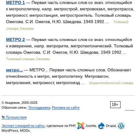
МЕТРО 1
— Первая часть сложных слов со знач. относящийся
к метрополитену, напр. метрострой, метровокзал, метротрасса,
метромост, метростанция, метростроитель. Толковый словарь
Ожегова. С.И. Ожегов, Н.Ю. Шведова. 1949 1992 …
Толковый
словарь Ожегова
МЕТРО 2
— Первая часть сложных слов со знач. относящийся
к измерению, напр. метроритм, метротектонический. Толковый
словарь Ожегова. С.И. Ожегов, Н.Ю. Шведова. 1949 1992 …
Толковый словарь Ожегова
метро...
— МЕТРО... Первая часть сложных слов. Обозначает
отнесённость к метро, метрополитену. Метровагон,
метролиния, метромост, метропоезд …
Энциклопедический словарь
© Академик, 2000-2026
18+
Обратная связь:
Техподдержка
,
Реклама на сайте
👣 Путешествия
Экспорт словарей на сайты
, сделанные на PHP,
Joomla,
Drupal,
WordPress, MODx.