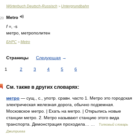
Wörterbuch Deutsch-Russisch
Untergrundbahn
>
Metro
20
f =
, -s
метро, метрополитен
БНРС
Metro
>
Страницы
Следующая
→
1
2
3
4
5
6
См. также в других словарях:
метро
— сущ., с., употр. сравн. часто 1. Метро это городская
электрическая железная дорога, обычно подземная.
Московское метро. | Ехать на метро. | Открылись новые
станции метро. 2. Метро называют станцию этого вида
транспорта. Демонстрация проходила… …
Толковый словарь
Дмитриева