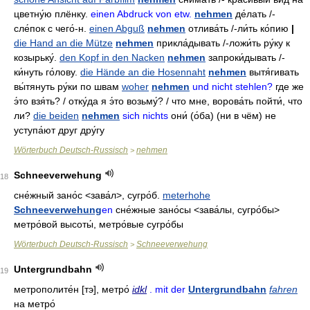
цветну́ю плёнку
.
einen Abdruck von etw.
nehmen
де́лать
/-
сле́пок с чего́-н
.
einen Abguß
nehmen
отлива́ть
/-
ли́ть ко́пию
|
die Hand an die Mütze
nehmen
прикла́дывать
/-
ложи́ть
ру́ку к
козырьку́
.
den Kopf in den Nacken
nehmen
запроки́дывать
/-
ки́нуть го́лову
.
die Hände an die Hosennaht
nehmen
вытя́гивать
вы́тянуть ру́ки по швам
woher
nehmen
und nicht stehlen?
где же
э́то взя́ть? / отку́да я э́то возьму́? / что мне, ворова́ть пойти́, что
ли?
die beiden
nehmen
sich nichts
они́ (о́ба) (ни в чём) не
уступа́ют друг дру́гу
Wörterbuch Deutsch-Russisch
nehmen
>
Schneeverwehung
18
сне́жный зано́с
<зава́л>,
сугро́б
.
meterhohe
Schneeverwehung
en
сне́жные зано́сы
<зава́лы,
сугро́бы>
метро́вой высоты́, метро́вые сугро́бы
Wörterbuch Deutsch-Russisch
Schneeverwehung
>
Untergrundbahn
19
метрополите́н
[тэ],
метро́
idkl
. mit der
Untergrundbahn
fahren
на метро́