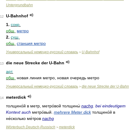
Untergrundbahn
U-Bahnhof
12
1.
сокр.
общ.
метро
2.
сущ.
общ.
станция метро
Универсальный немецко-русский словарь
U-Bahnhof
>
die neue Strecke der U-Bahn
13
арт.
общ.
новая линия метро, новая очередь метро
Универсальный немецко-русский словарь
die neue Strecke der U-Bahn
>
meterdick
14
толщино́й в метр
,
метро́вой толщины́
nachg
. bei eindeutigem
Kontext auch
метро́вый
.
mehrere Meter dick
толщино́й в
не́сколько ме́тров
nachg
Wörterbuch Deutsch-Russisch
meterdick
>