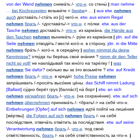
von der Wand
nehmen
снима́ть
/-
что-н
.
со стены́
|
man nehme
…
bei Kochrezepten
возьми́те
<
берём
> …
|
aus etw.
nehmen
auch
достава́ть
/-
ста́ть из
[с]
чего́-н
.
etw. aus einem Regal
nehmen
брать
/- <достава́ть/->
что-н
.
с по́лки
.
etw. aus der
Tasche
nehmen
достава́ть
/-
что-н
.
из карма́на
.
die Hände aus
den Taschen
nehmen
вынима́ть
/-
ру́ки из карма́нов
|
jdn. auf die
Seite
nehmen
отводи́ть
/-
вести́ кого́-н
.
в сто́рону
.
jdn. in die Mitte
nehmen
бра́ть
/-
кого́-н
.
в середи́ну
|
woher nimmst du deine
Kenntnisse?
отку́да ты берёшь свои́ зна́ния
?
nimm dir den Teller
nicht so voll!
не накла́дывай так мно́го на таре́лку
!
|
was
nehmen
Sie dafür?
ско́лько вы за э́то возьмёте
?
etw. auf Kredit
nehmen
брать
/-
что-н
.
в креди́т
.
hohe Preise
nehmen
запра́шивать
/-
проси́ть
высо́кие це́ны
.
das Schiff nimmt Ladung
[Ballast]
су́дно берёт груз
[балла́ст]
на́ борт
|
etw. an sich
nehmen
verwahren
брать
/-
что-н
. (на сохране́ние).
etw. auf sich
nehmen
übernehmen
принима́ть
/- <брать/->
на себя́ что-н
.
Entbehrungen [Opfer] auf sich
nehmen
идти́
пойти́ на лише́ния
[же́ртвы].
die Folgen auf sich
nehmen
брать
/-
на себя́
после́дствия
,
отвеча́ть
отве́тить
за после́дствия
.
etw. auf seine
Verantwortung
nehmen
брать
/-
что-н
.
под свою́
отве́тственность
,
брать
/-
на себя́ отве́тственность за что-н
.
|