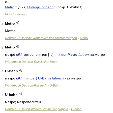
с
Metro
f
,
pl
-s
,
Untergrundbahn
f
(сокр.
U-Bahn
f)
БНРС
метро
>
Metro
4
Метро
Deutsch-Russische Wörterbuch von Kraftfahrzeugen
Metro
>
Metro
5
метро́
idkl
,
метрополите́н
[тэ].
mit der
Metro
fahren
на метро́
Wörterbuch Deutsch-Russisch
Metro
>
U-Bahn
6
метро́
idkl
.
(mit der)
U-Bahn
fahren
(на)
метро́
Wörterbuch Deutsch-Russisch
U-Bahn
>
U-bahn
7
метро; метрополитен
Deutsch-Russisch Wörterbuch für Geographie
U-bahn
>