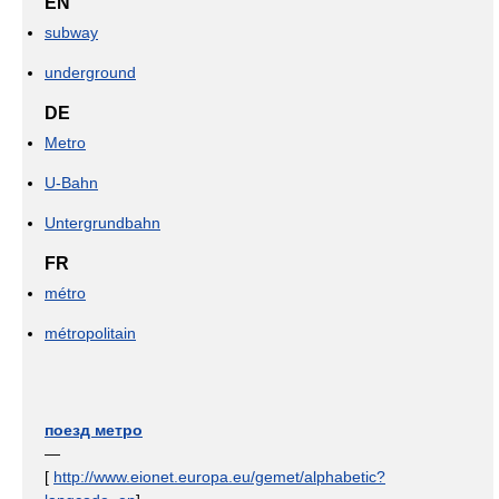
EN
subway
underground
DE
Metro
U-Bahn
Untergrundbahn
FR
métro
métropolitain
поезд метро
—
[
http://www.eionet.europa.eu/gemet/alphabetic?