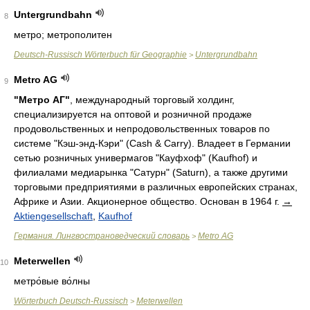
Untergrundbahn
8
метро; метрополитен
Deutsch-Russisch Wörterbuch für Geographie
Untergrundbahn
>
Metro AG
9
"Метро АГ"
, международный торговый холдинг,
специализируется на оптовой и розничной продаже
продовольственных и непродовольственных товаров по
системе "Кэш-энд-Кэри" (Cash & Carry). Владеет в Германии
сетью розничных универмагов "Кауфхоф" (Kaufhof) и
филиалами медиарынка "Сатурн" (Saturn), а также другими
торговыми предприятиями в различных европейских странах,
Африке и Азии. Акционерное общество. Основан в 1964 г.
→
Aktiengesellschaft
,
Kaufhof
Германия. Лингвострановедческий словарь
Metro AG
>
Meterwellen
10
метро́вые во́лны
Wörterbuch Deutsch-Russisch
Meterwellen
>