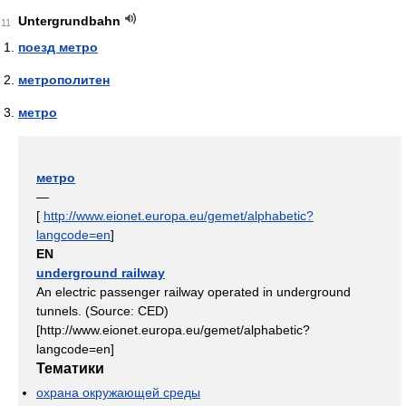
Untergrundbahn
11
поезд метро
метрополитен
метро
метро
—
[
http://www.eionet.europa.eu/gemet/alphabetic?
langcode=en
]
EN
underground railway
An electric passenger railway operated in underground
tunnels. (Source: CED)
[http://www.eionet.europa.eu/gemet/alphabetic?
langcode=en]
Тематики
охрана окружающей среды