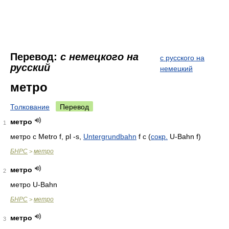
Перевод:
с немецкого на
с русского на
русский
немецкий
метро
Толкование
Перевод
метро
1
метро с Metro f, pl -s,
Untergrundbahn
f c (
сокр.
U-Bahn f)
БНРС
метро
>
метро
2
метро U-Bahn
БНРС
метро
>
метро
3