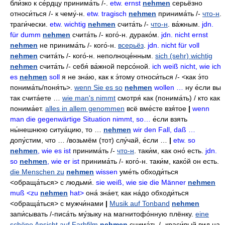
бли́зко к се́рдцу принима́ть
/-.
etw. ernst
nehmen
серьёзно
относи́ться
/-
к чему́-н
.
etw. tragisch
nehmen
принима́ть
/-
что-н
.
траги́чески
.
etw. wichtig
nehmen
счита́ть
/-
что-н
.
ва́жным
.
jdn.
für dumm
nehmen
счита́ть
/-
кого́-н
.
дурако́м
.
jdn. nicht ernst
nehmen
не принима́ть
/-
кого́-н
.
всерьёз
.
jdn. nicht für voll
nehmen
счита́ть
/-
кого́-н
.
неполноце́нным
.
sich (sehr) wichtig
nehmen
счита́ть
/-
себя́ ва́жной персо́ной
.
ich weiß nicht, wie ich
es
nehmen
soll
я не зна́ю
,
как к э́тому относи́ться
/- <как э́то
понима́ть/поня́ть>.
wenn Sie es so
nehmen
wollen …
ну е́сли вы
так счита́ете
…
wie man's nimmt
смотря́ как
(понима́ть) /
кто как
понима́ет
.
alles in allem genommen
всё вме́сте взя́тое
|
wenn
man die gegenwärtige Situation nimmt, so…
е́сли взять
ны́нешнюю ситуа́цию
,
то …
nehmen
wir den Fall, daß …
допу́стим
,
что … /возьмём
(тот)
слу́чай
,
е́сли
…
|
etw. so
nehmen
, wie es ist
принима́ть
/-
что-н
.
таки́м
,
как оно́ есть
.
jdn.
so
nehmen
, wie er ist
принима́ть
/-
кого́-н
.
таки́м
,
како́й он есть
.
die Menschen zu
nehmen
wissen
уме́ть обходи́ться
<обраща́ться>
с людьми́
.
sie weiß, wie sie die Männer
nehmen
muß <zu
nehmen
hat>
она́ зна́ет
,
как на́до обходи́ться
<обраща́ться>
с мужчи́нами
|
Musik auf Tonband
nehmen
запи́сывать
/-
писа́ть
му́зыку на магнитофо́нную плёнку
.
eine
schöne Ansicht auf Farbfilm
nehmen
снима́ть
/-
краси́вый вид на