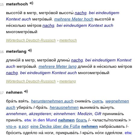
meterhoch
15
высото́й в метр
,
метро́вой высоты́
nachg
. bei eindeutigem
Kontext auch
метро́вый
.
mehrere Meter hoch
высото́й в
не́сколько ме́тров
nachg
. bei eindeutigem Kontext auch
многометро́вый
Wörterbuch Deutsch-Russisch
meterhoch
>
meterlang
16
длино́й в метр
,
метро́вой длины́
nachg
. bei eindeutigem Kontext
auch
метро́вый
.
mehrere Meter lang
длино́й в не́сколько ме́тров
nachg
. bei eindeutigem Kontext auch
многометро́вый
Wörterbuch Deutsch-Russisch
meterlang
>
nehmen
17
бра́ть
взя́ть
.
herunternehmen auch
снима́ть
снять
.
wegnehmen
auch
убира́ть
/-
бра́ть
.
herausnehmen
вынима́ть
вы́нуть
.
annehmen, akzeptieren; einnehmen: Medizin, Gift
принима́ть
приня́ть
.
etw. in den Mund
nehmen
брать
/- <класть/положи́ть >
что-н
.
в рот
.
eine Decke über die Füße
nehmen
набра́сывать
/-
бро́сить
одея́ло на́ ноги
,
прикрыва́ть
/-
кры́ть но́ги одея́лом
.
etw.