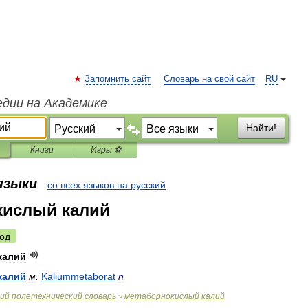
Запомнить сайт
Словарь на свой сайт
RU
едии на Академике
Найти!
Книги
Игры ⚽
 языки
со всех языков на русский
кислый калий
од
калий
калий
м
.
Kaliummetaborat
n
ий
полетехнический
словарь
метаборнокислый
калий
>