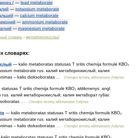
винец
(
—
lead
metaborate
алий
—
potassium
metaborate
альций
—
calcium
metaborate
ммоний
—
ammonium
metaborate
агний
—
magnesium
metaborate
чный
словарь
метаборнокислый
>
их
словарях:
ислый
—
kalio
metaboratas
statusas
T
sritis
chemija
formulė
KBO
₂
assium
metaborate
rus
.
калий
метаборнокислый
;
калия
onimas
–
kalio
dioksoboratas
…
Chemijos
terminų
aiškinamasis
žodynas
—
statusas
T
sritis
chemija
formulė
KBO
₂
atitikmenys:
angl
.
e
rus
.
калий
метаборнокислый
;
калия
метаборат
ryšiai:
ksoboratas
…
Chemijos
terminų
aiškinamasis
žodynas
te
—
kalio
metaboratas
statusas
T
sritis
chemija
formulė
KBO
₂
assium
metaborate
rus
.
калий
метаборнокислый
;
калия
onimas
–
kalio
dioksoboratas
…
Chemijos
terminų
aiškinamasis
žodynas
—
kalio
metaboratas
statusas
T
sritis
chemija
formulė
KBO
₂