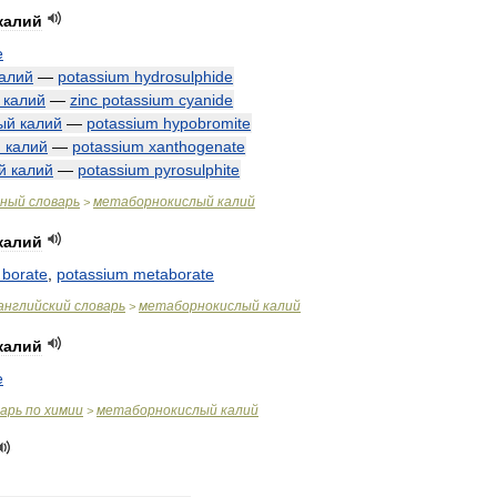
калий
e
алий
—
potassium
hydrosulphide
калий
—
zinc
potassium
cyanide
ый
калий
—
potassium
hypobromite
й
калий
—
potassium
xanthogenate
й
калий
—
potassium
pyrosulphite
чный
словарь
метаборнокислый
калий
>
калий
borate
,
potassium
metaborate
английский
словарь
метаборнокислый
калий
>
калий
e
варь
по
химии
метаборнокислый
калий
>