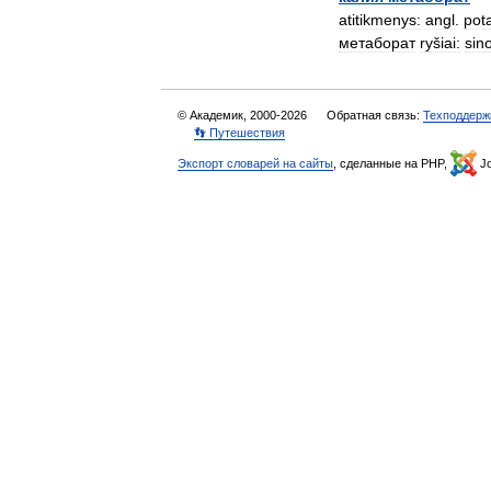
atitikmenys:
angl
.
pot
метаборат
ryšiai:
sin
© Академик, 2000-2026
Обратная связь:
Техподдерж
👣 Путешествия
Экспорт словарей на сайты
, сделанные на PHP,
Jo