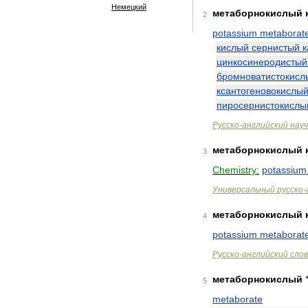
Немецкий
метаборнокислый
2
potassium
metaborat
кислый
сернистый
к
цинкосинеродистый
бромноватистокисл
ксантогеновокислы
пиросернистокислы
Русско
-
английский
нау
метаборнокислый
3
Chemistry:
potassium
Универсальный
русско
-
метаборнокислый
4
potassium
metaborat
Русско
-
английский
сло
метаборнокислый
5
metaborate