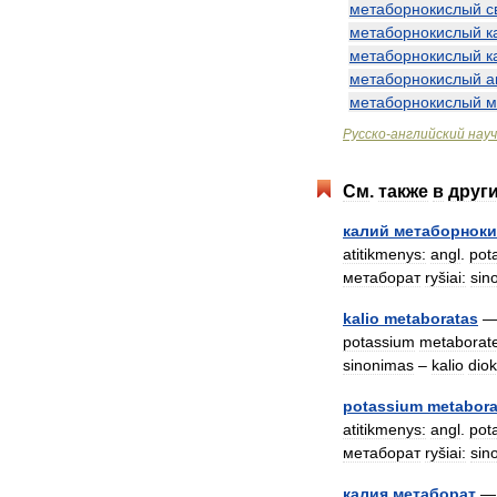
метаборнокислый
с
метаборнокислый
к
метаборнокислый
к
метаборнокислый
а
метаборнокислый
м
Русско
-
английский
нау
См
.
также
в
друг
калий
метаборнок
atitikmenys:
angl
.
pot
метаборат
ryšiai:
sin
kalio
metaboratas
potassium
metaborat
sinonimas
–
kalio
dio
potassium
metabora
atitikmenys:
angl
.
pot
метаборат
ryšiai:
sin
калия
метаборат