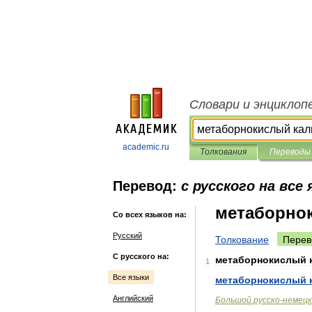
Словари и энциклоп
academic.ru
Толкования
Переводы
Перевод:
с русского на все
метаборно
Со всех языков на:
Русский
Толкование
Перев
С русского на:
метаборнокислый
1
Все языки
метаборнокислый
Английский
Большой
русско
-
немецк