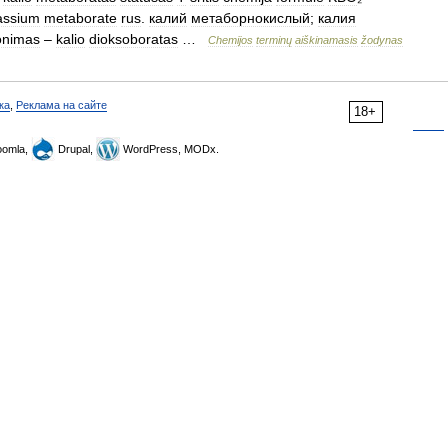
assium
metaborate
rus
.
калий
метаборнокислый
;
калия
onimas
–
kalio
dioksoboratas
…
Chemijos
terminų
aiškinamasis
žodynas
ка
,
Реклама на сайте
18+
omla,
Drupal,
WordPress, MODx.