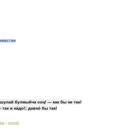
амастан
шулай
булмыйча
соң
! —
как
бы
не
так
!
—
так
и
на́до
!;
давно́
бы
так
!
арь
шулай
>