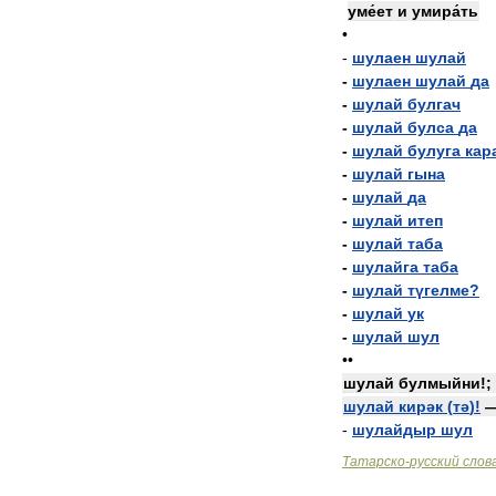
уме́ет
и
умира́ть
•
-
шулаен
шулай
-
шулаен
шулай
да
-
шулай
булгач
-
шулай
булса
да
-
шулай
булуга
кар
-
шулай
гына
-
шулай
да
-
шулай
итеп
-
шулай
таба
-
шулайга
таба
-
шулай
түгелме
?
-
шулай
ук
-
шулай
шул
••
шулай
булмыйни
!;
шулай
кирәк
(
тә
)!
-
шулайдыр
шул
Татарско
-
русский
слов