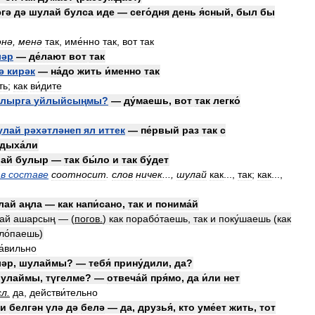
әгә
дә
шулай
булса
иде
—
сего́дня
день
я́сный
,
был
бы
әнә
,
менә
так
,
име́нно
так
,
вот
так
ләр
—
де́лают
вот
так
ә
кирәк
—
на́до
жить
и́менно
так
ть
;
как
ви́дите
ылырга
уйлыйсыңмы
?
—
ду́маешь
,
вот
так
легко́
улай
рәхәтләнеп
ял
иттек
—
пе́рвый
раз
так
с
дыха́ли
ай
булыр
—
так
бы́ло
и
так
бу́дет
в
составе
соотносит
.
слов
ничек
...,
шулай
как
...,
так
;
как
...,
лай
аңла
—
как
напи́сано
,
так
и
понима́й
ай
ашарсың
—
(
погов
.
)
как
порабо́таешь
,
так
и
поку́шаешь
(
как
ло́паешь
)
а́вильно
ләр
,
шулаймы
? —
тебя́
прину́дили
,
да
?
улаймы
,
түгелме
? —
отвеча́й
пря́мо
,
да
и́ли
нет
сл
.
да
,
действи́тельно
и
белгән
үлә
дә
белә
—
да
,
друзья́
,
кто
уме́ет
жить
,
тот