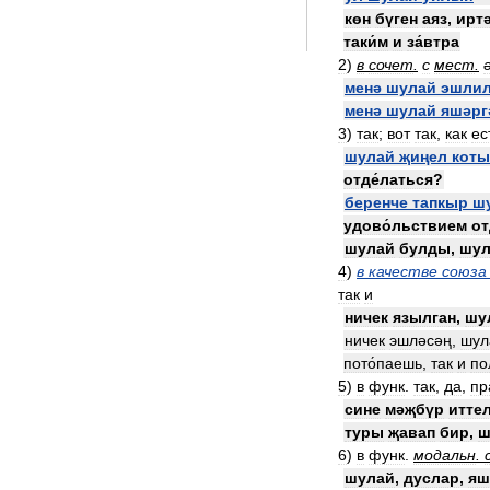
көн
бүген
аяз
,
ирт
таки́м
и
за́втра
2
)
в
сочет
.
с
мест
.
менә
шулай
эшли
менә
шулай
яшәрг
3
)
так
;
вот
так
,
как
ес
шулай
җиңел
кот
отде́латься
?
беренче
тапкыр
ш
удово́льствием
от
шулай
булды
,
шул
4
)
в
качестве
союза
так
и
ничек
язылган
,
шу
ничек
эшләсәң
,
шул
пото́паешь
,
так
и
по
5
)
в
функ
.
так
,
да
,
пр
сине
мәҗбүр
итте
туры
җавап
бир
,
ш
6
)
в
функ
.
модальн
.
шулай
,
дуслар
,
яш