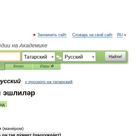
Запомнить сайт
Словарь на свой сайт
RU
едии на Академике
Найти!
Книги
Игры ⚽
русский
с русского на татарский
й эшлиләр
од
м
(
мане́ром
)
—
он
так
ду́мает
(
рассужда́ет
)