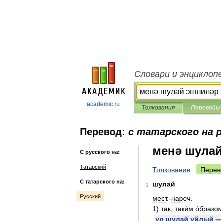
Словари и энциклоп
academic.ru
Толкования
Переводы
Перевод:
с татарского на 
менә шула
С русского на:
Татарский
Толкование
Перев
С татарского на:
шулай
1
Русский
мест
.-
нареч
.
1
)
так
,
таки́м
о́бразо
ул
шулай
уйлый