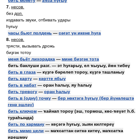
бить монету
—
аҡса һуғыу
7.
несов.
без
доп.
издавать звуки, отбивать удары
һуғыу
часы бьют полдень
—
сәғәт ун икене һуға
8.
несов.
трясти, вызывать дрожь
биҙгәк тотоу
меня бьёт лихорадка
—
мине биҙгәк тота
бить баклуши разг. — эт һуғарыу, ел ҡыуыу, йөн тибеү
бить в глаза
— күҙгә бәрелеп тороу, күҙгә ташланыу
бить карту
—
кәртте ябыу
бить в набат
— оран һалыу, яу һалыу
бить тревогу
—
оран һалыу
бить в (одну) точку
—
бер нөктәгә һуғыу (бер йүнәлештә
генә эшләү)
бить ключом
— ҡайнап тороу (эш, тормош, көс-ҡеүәт һ.б.
тураһында)
бить по карману
— кеҫәгә һуғыу, зыян килтереү
бить мимо цели
— маҡсаттан ситкә китеү, маҡсатҡа
ирешмәү