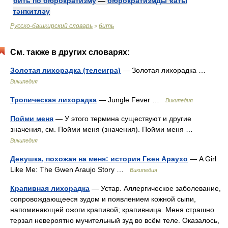
бить по бюрократизму
—
бюрократизмды ҡаты
тәнҡитләү
Русско-башкирский словарь
бить
>
См. также в других словарях:
Золотая лихорадка (телеигра)
— Золотая лихорадка …
Википедия
Тропическая лихорадка
— Jungle Fever …
Википедия
Пойми меня
— У этого термина существуют и другие
значения, см. Пойми меня (значения). Пойми меня …
Википедия
Девушка, похожая на меня: история Гвен Араухо
— A Girl
Like Me: The Gwen Araujo Story …
Википедия
Крапивная лихорадка
— Устар. Аллергическое заболевание,
сопровождающееся зудом и появлением кожной сыпи,
напоминающей ожоги крапивой; крапивница. Меня страшно
терзал невероятно мучительный зуд во всём теле. Оказалось,