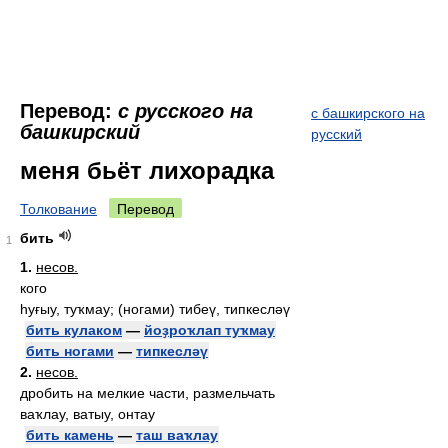
Перевод:
с русского на
с башкирского на
башкирский
русский
меня бьёт лихорадка
Толкование
Перевод
бить
1
1.
несов.
кого
һуғыу, туҡмау; (ногами) тибеү, типкесләү
бить кулаком
—
йоҙроҡлап туҡмау
бить ногами
—
типкесләү
2.
несов.
дробить на мелкие части, размельчать
ваҡлау, ватыу, онтау
бить камень
—
таш ваҡлау