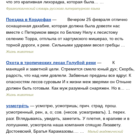
что это крапивная лихорадка, которая была… …
Фразеологический словарь русского литературного языка
Поездка в Кордофан
— Вечером 25 февраля отлично
оснащенная дахабие, которая должна была довезти нас
вместе с Петериком вверх по Белому Нилу к лесистому
селению Торра, отплыла от хартумского мишераэ, то есть
торной дороги, к реке. Сильными ударами весел гребцы …
Жизнь животных
Охота в тропических лесах Голубой реки
— К
манящей и заветной цели. Стремится смело юный дух; Скорбь,
радость, что над ним довлели. Забвенью преданы все вдруг. К
опасностям лесов суровым И к жизни меж зверями он Отныне
должен быть готовым. Как муж разумный снаряжен. Но в… …
Жизнь животных
усмотре́ть
— усмотрю, усмотришь; прич. страд. прош.
усмотренный, рен, а, о; сов. (несов. усматривать). 1. перех.
разг. Вглядываясь, увидеть, заметить. У плетня, в крапиве и в
лопушнике, усмотрела наша компания спящую Лизавету.
Достоевский, Братья Карамазовы.… …
Малый академический