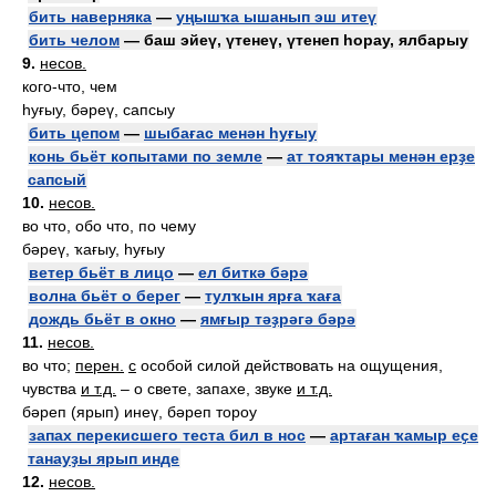
бить наверняка
—
уңышҡа ышанып эш итеү
бить челом
— баш эйеү, үтенеү, үтенеп һорау, ялбарыу
9.
несов.
кого-что, чем
һуғыу, бәреү, сапсыу
бить цепом
—
шыбағас менән һуғыу
конь бьёт копытами по земле
—
ат тояҡтары менән ерҙе
сапсый
10.
несов.
во что, обо что, по чему
бәреү, ҡағыу, һуғыу
ветер бьёт в лицо
—
ел биткә бәрә
волна бьёт о берег
—
тулҡын ярға ҡаға
дождь бьёт в окно
—
ямғыр тәҙрәгә бәрә
11.
несов.
во что;
перен.
с
особой силой действовать на ощущения,
чувства
и т.д.
– о свете, запахе, звуке
и т.д.
бәреп (ярып) инеү, бәреп тороу
запах перекисшего теста бил в нос
—
артаған ҡамыр еҫе
танауҙы ярып инде
12.
несов.