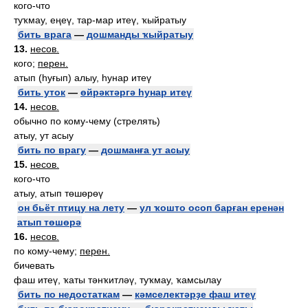
кого-что
туҡмау, еңеү, тар-мар итеү, ҡыйратыу
бить врага
—
дошманды ҡыйратыу
13.
несов.
кого;
перен.
атып (һуғып) алыу, һунар итеү
бить уток
—
өйрәктәргә һунар итеү
14.
несов.
обычно по кому-чему (стрелять)
атыу, ут асыу
бить по врагу
—
дошманға ут асыу
15.
несов.
кого-что
атыу, атып төшөрөү
он бьёт птицу на лету
—
ул ҡошто осоп барған еренән
атып төшөрә
16.
несов.
по кому-чему;
перен.
бичевать
фаш итеү, ҡаты тәнҡитләү, туҡмау, ҡамсылау
бить по недостаткам
—
кәмселектәрҙе фаш итеү