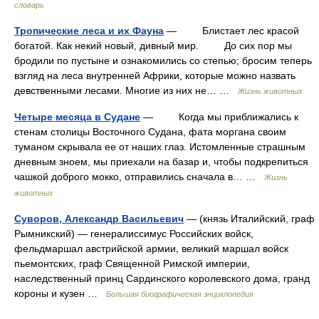
словарь
Тропические леса и их Фауна
— Блистает лес красой
богатой. Как некий новый, дивный мир. До сих пор мы
бродили по пустыне и ознакомились со степью; бросим теперь
взгляд на леса внутренней Африки, которые можно назвать
девственными лесами. Многие из них не… …
Жизнь животных
Четыре месяца в Судане
— Когда мы приближались к
стенам столицы Восточного Судана, фата моргана своим
туманом скрывала ее от наших глаз. Истомленные страшным
дневным зноем, мы приехали на базар и, чтобы подкрепиться
чашкой доброго мокко, отправились сначала в… …
Жизнь
животных
Суворов, Александр Васильевич
— (князь Италийский, граф
Рымникский) — генералиссимус Российских войск,
фельдмаршал австрийской армии, великий маршал войск
пьемонтских, граф Священной Римской империи,
наследственный принц Сардинского королевского дома, гранд
короны и кузен …
Большая биографическая энциклопедия