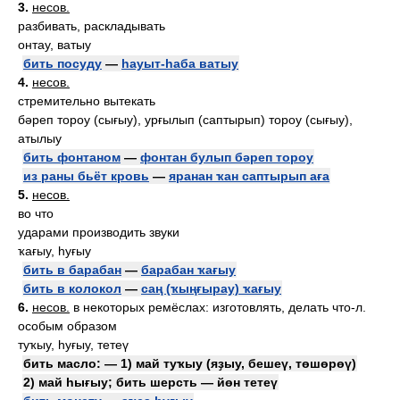
3.
несов.
разбивать, раскладывать
онтау, ватыу
бить посуду
—
һауыт-һаба ватыу
4.
несов.
стремительно вытекать
бәреп тороу (сығыу), урғылып (саптырып) тороу (сығыу),
атылыу
бить фонтаном
—
фонтан булып бәреп тороу
из раны бьёт кровь
—
яранан ҡан саптырып аға
5.
несов.
во что
ударами производить звуки
ҡағыу, һуғыу
бить в барабан
—
барабан ҡағыу
бить в колокол
—
саң (ҡыңғырау) ҡағыу
6.
несов.
в некоторых ремёслах: изготовлять, делать что-л.
особым образом
туҡыу, һуғыу, тетеү
бить масло: — 1) май туҡыу (яҙыу, бешеү, төшөрөү)
2) май һығыу; бить шерсть — йөн тетеү