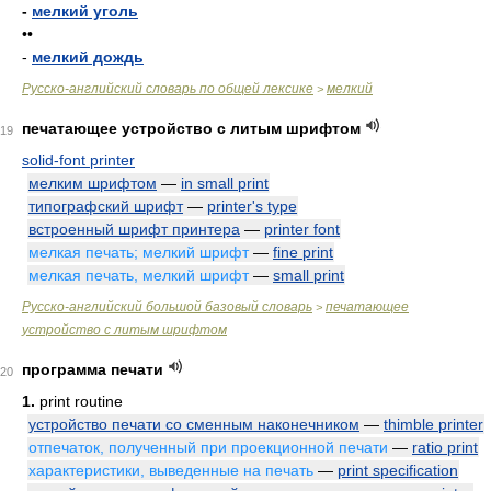
-
мелкий уголь
••
-
мелкий дождь
Русско-английский словарь по общей лексике
мелкий
>
печатающее устройство с литым шрифтом
19
solid-font printer
мелким шрифтом
—
in small print
типографский шрифт
—
printer's type
встроенный шрифт принтера
—
printer font
мелкая печать; мелкий шрифт
—
fine print
мелкая печать, мелкий шрифт
—
small print
Русско-английский большой базовый словарь
печатающее
>
устройство с литым шрифтом
программа печати
20
1.
print routine
устройство печати со сменным наконечником
—
thimble printer
отпечаток, полученный при проекционной печати
—
ratio print
характеристики, выведенные на печать
—
print specification