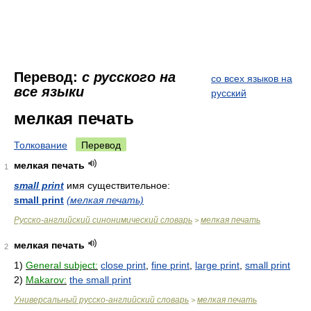
Перевод:
с русского на
со всех языков на
все языки
русский
мелкая печать
Толкование
Перевод
мелкая печать
1
small print
имя существительное:
small print
(мелкая печать)
Русско-английский синонимический словарь
мелкая печать
>
мелкая печать
2
1)
General subject:
close print
,
fine print
,
large print
,
small print
2)
Makarov:
the small print
Универсальный русско-английский словарь
мелкая печать
>