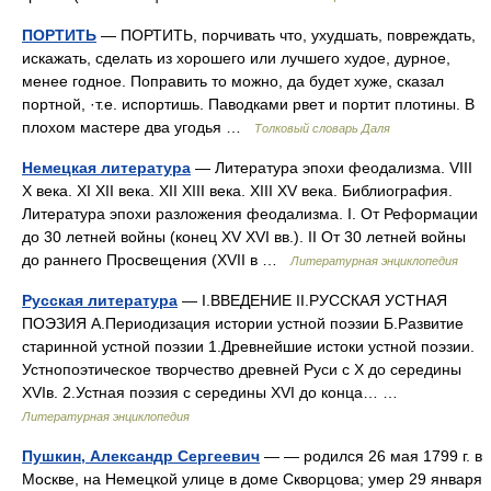
ПОРТИТЬ
— ПОРТИТЬ, порчивать что, ухудшать, повреждать,
искажать, сделать из хорошего или лучшего худое, дурное,
менее годное. Поправить то можно, да будет хуже, сказал
портной, ·т.е. испортишь. Паводками рвет и портит плотины. В
плохом мастере два угодья …
Толковый словарь Даля
Немецкая литература
— Литература эпохи феодализма. VIII
X века. XI XII века. XII XIII века. XIII XV века. Библиография.
Литература эпохи разложения феодализма. I. От Реформации
до 30 летней войны (конец XV XVI вв.). II От 30 летней войны
до раннего Просвещения (XVII в …
Литературная энциклопедия
Русская литература
— I.ВВЕДЕНИЕ II.РУССКАЯ УСТНАЯ
ПОЭЗИЯ А.Периодизация истории устной поэзии Б.Развитие
старинной устной поэзии 1.Древнейшие истоки устной поэзии.
Устнопоэтическое творчество древней Руси с X до середины
XVIв. 2.Устная поэзия с середины XVI до конца… …
Литературная энциклопедия
Пушкин, Александр Сергеевич
— — родился 26 мая 1799 г. в
Москве, на Немецкой улице в доме Скворцова; умер 29 января