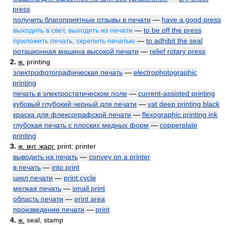
press
получить благоприятные отзывы в печати
—
have a good press
выходить в свет, выходить из печати
—
to be off the press
приложить печать, скрепить печатью
—
to adhibit the seal
ротационная машина высокой печати
—
relief rotary press
2.
ж.
printing
электрофотографическая печать
—
electrophotographic
printing
печать в электростатическом поле
—
current-assisted printing
кубовый глубокий черный для печати
—
vat deep printing black
краска для флексографской печати
—
flexographic printing ink
глубокая печать с плоских медных форм
—
copperplate
printing
3.
ж. вчт. жарг.
print; printer
выводить на печать
—
convey on a printer
в печать
—
into print
цикл печати
—
print cycle
мелкая печать
—
small print
область печати
—
print area
произведение печати
—
print
4.
ж.
seal, stamp