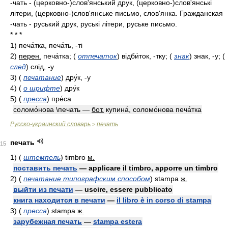
-чать - (церковно-)слов'янський друк, (церковно-)слов'янські
літери, (церковно-)слов'янське письмо, слов'янка. Гражданская
-чать - руський друк, руські літери, руське письмо.
* * *
1)
печа́тка, печа́ть, -ті
2)
перен.
печа́тка;
(
отпечаток
)
відби́ток, -тку;
(
знак
)
знак, -у;
(
след
)
слід, -у
3)
(
печатание
)
дру́к, -у
4)
(
о шрифте
)
дру́к
5)
(
пресса
)
пре́са
соломо́нова \печать —
бот.
купина́, соломо́нова печа́тка
Русско-украинский словарь
печать
>
печать
15
1)
(
штемпель
)
timbro
м.
поставить печать
— applicare il timbro, apporre un timbro
2)
(
печатание типографским способом
)
stampa
ж.
выйти из печати
— uscire, essere pubblicato
книга находится в печати
—
il libro è in corso di stampa
3)
(
пресса
)
stampa
ж.
зарубежная печать
—
stampa estera