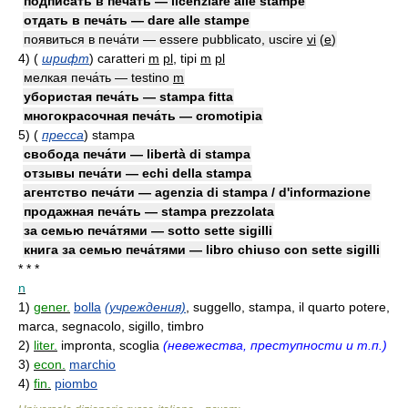
подписать в печа́ть — licenziare alle stampe
отдать в печа́ть — dare alle stampe
появиться в печа́ти — essere pubblicato, uscire
vi
(
e
)
4)
(
шрифт
)
caratteri
m
pl
, tipi
m
pl
мелкая печа́ть — testino
m
убористая печа́ть — stampa fitta
многокрасочная печа́ть — cromotipia
5)
(
пресса
)
stampa
свобода печа́ти — libertà di stampa
отзывы печа́ти — echi della stampa
агентство печа́ти — agenzia di stampa / d'informazione
продажная печа́ть — stampa prezzolata
за семью печа́тями — sotto sette sigilli
книга за семью печа́тями — libro chiuso con sette sigilli
* * *
n
1)
gener.
bolla
(учреждения)
, suggello, stampa, il quarto potere,
marca, segnacolo, sigillo, timbro
2)
liter.
impronta, scoglia
(невежества, преступности и т.п.)
3)
econ.
marchio
4)
fin.
piombo