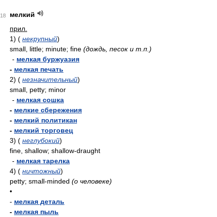
мелкий
18
прил.
1)
(
некрупный
)
small, little; minute; fine
(дождь, песок и т.п.)
-
мелкая буржуазия
-
мелкая печать
2)
(
незначительный
)
small, petty; minor
-
мелкая сошка
-
мелкие сбережения
-
мелкий политикан
-
мелкий торговец
3)
(
неглубокий
)
fine, shallow; shallow-draught
-
мелкая тарелка
4)
(
ничтожный
)
petty; small-minded
(о человеке)
•
-
мелкая деталь
-
мелкая пыль