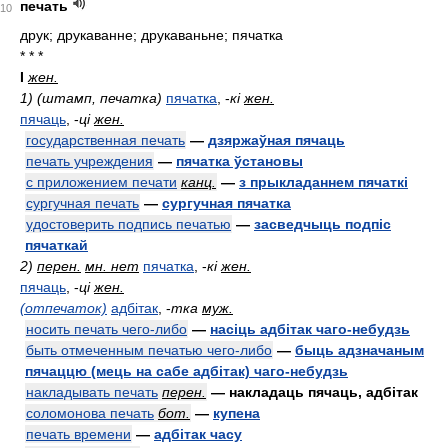
печать
10
друк; друкаванне; друкаваньне; пячатка
* * *
I
жен.
1) (штамп, печатка)
пячатка
,
-
кі
жен.
пячаць
,
-
ці
жен.
государственная печать
—
дзяржаўная пячаць
печать учреждения
—
пячатка ўстановы
с приложением печати
канц.
—
з прыкладаннем пячаткі
сургучная печать
—
сургучная пячатка
удостоверить подпись печатью
—
засведчыць подпіс
пячаткай
2)
перен.
мн. нет
пячатка
,
-
кі
жен.
пячаць
,
-
ці
жен.
(отпечаток)
адбітак
,
-
тка
муж.
носить печать чего-либо
—
насіць адбітак чаго-небудзь
быть отмеченным печатью чего-либо
—
быць адзначаным
пячаццю (мець на сабе адбітак) чаго-небудзь
накладывать печать
перен.
— накладаць пячаць, адбітак
соломонова печать
бот.
—
купена
печать времени
—
адбітак часу