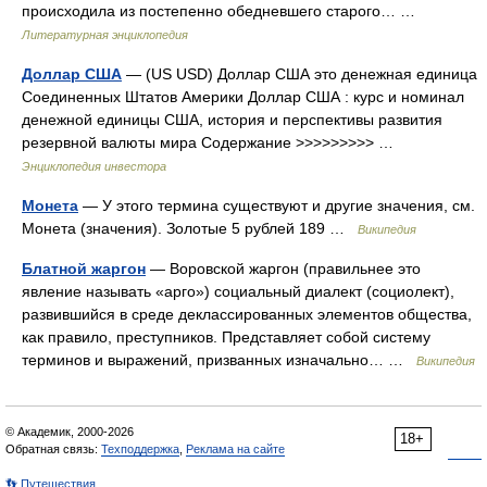
происходила из постепенно обедневшего старого… …
Литературная энциклопедия
Доллар США
— (US USD) Доллар США это денежная единица
Соединенных Штатов Америки Доллар США : курс и номинал
денежной единицы США, история и перспективы развития
резервной валюты мира Содержание >>>>>>>>> …
Энциклопедия инвестора
Монета
— У этого термина существуют и другие значения, см.
Монета (значения). Золотые 5 рублей 189 …
Википедия
Блатной жаргон
— Воровской жаргон (правильнее это
явление называть «арго») социальный диалект (социолект),
развившийся в среде деклассированных элементов общества,
как правило, преступников. Представляет собой систему
терминов и выражений, призванных изначально… …
Википедия
© Академик, 2000-2026
18+
Обратная связь:
Техподдержка
,
Реклама на сайте
👣 Путешествия