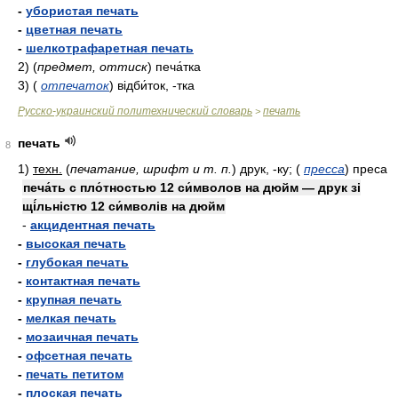
-
убористая печать
-
цветная печать
-
шелкотрафаретная печать
2)
(
предмет, оттиск
)
печа́тка
3)
(
отпечаток
)
відби́ток, -тка
Русско-украинский политехнический словарь
печать
>
печать
8
1)
техн.
(
печатание, шрифт и т. п.
)
друк, -ку;
(
пресса
)
преса
печа́ть с пло́тностью 12 си́мволов на дюйм — друк зі
щі́льністю 12 си́мволів на дюйм
-
акцидентная печать
-
высокая печать
-
глубокая печать
-
контактная печать
-
крупная печать
-
мелкая печать
-
мозаичная печать
-
офсетная печать
-
печать петитом
-
плоская печать