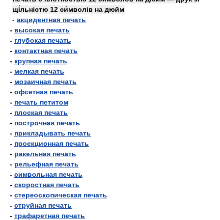
щі́льністю 12 си́мволів на дюйм
-
акцидентная печать
-
высокая печать
-
глубокая печать
-
контактная печать
-
крупная печать
-
мелкая печать
-
мозаичная печать
-
офсетная печать
-
печать петитом
-
плоская печать
-
построчная печать
-
прикладывать печать
-
проекционная печать
-
ракельная печать
-
рельефная печать
-
символьная печать
-
скоростная печать
-
стереоскопическая печать
-
струйная печать
-
трафаретная печать