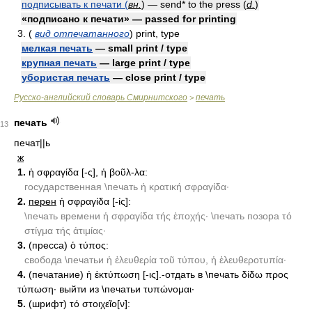
подписывать к печати (
вн.
) — send* to the press (
d.
)
«подписано к печати» — passed for printing
3. (
вид отпечатанного
) print, type
мелкая печать
— small print / type
крупная печать
— large print / type
убористая печать
— close print / type
Русско-английский словарь Смирнитского
печать
>
печать
13
печат||ь
ж
1.
ἡ σφραγίδα [-ς], ἡ βοῦλ-λα:
государственная \печать ἡ κρατική σφραγίδα·
2.
перен
ἡ σφραγίδα [-ίς]:
\печать времени ἡ σφραγίδα τής ἐποχής· \печать позора τό
στίγμα τής ἀτιμίας·
3.
(пресса) ὁ τύπος:
свобода \печатьи ἡ ἐλευθερία τοῦ τύπου, ἡ ἐλευθεροτυπία·
4.
(печатание) ἡ ἐκτύπωση [-ις].-отдать в \печать δίδω προς
τύπωση· выйти из \печатьи τυπώνομαι·
5.
(шрифт) τό στοιχεῖο[ν]: