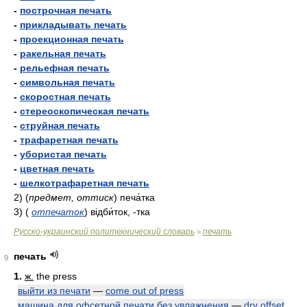
-
построчная печать
-
прикладывать печать
-
проекционная печать
-
ракельная печать
-
рельефная печать
-
символьная печать
-
скоростная печать
-
стереоскопическая печать
-
струйная печать
-
трафаретная печать
-
убористая печать
-
цветная печать
-
шелкотрафаретная печать
2)
(
предмет, оттиск
)
печа́тка
3)
(
отпечаток
)
відби́ток, -тка
Русско-украинский политехнический словарь
печать
>
печать
9
1.
ж.
the press
выйти из печати
—
come out of press
машина для офсетной печати без увлажнения
—
dry offset