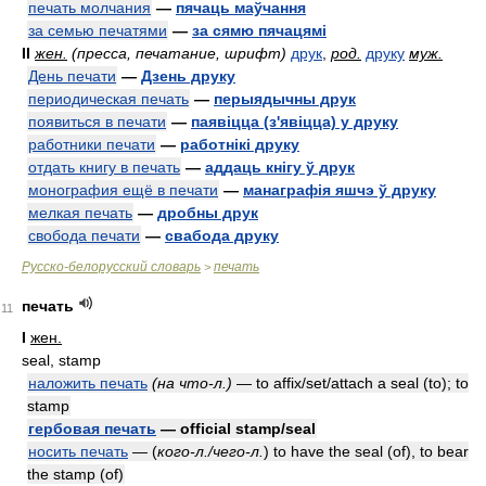
печать молчания
—
пячаць маўчання
за семью печатями
—
за сямю пячацямі
II
жен.
(пресса, печатание, шрифт)
друк
,
род.
друку
муж.
День печати
—
Дзень друку
периодическая печать
—
перыядычны друк
появиться в печати
—
паявіцца (з'явіцца) у друку
работники печати
—
работнікі друку
отдать книгу в печать
—
аддаць кнігу ў друк
монография ещё в печати
—
манаграфія яшчэ ў друку
мелкая печать
—
дробны друк
свобода печати
—
свабода друку
Русско-белорусский словарь
печать
>
печать
11
I
жен.
seal, stamp
наложить печать
(на что-л.)
— to affix/set/attach a seal (to); to
stamp
гербовая печать
— official stamp/seal
носить печать
— (
кого-л./чего-л.
) to have the seal (of), to bear
the stamp (of)