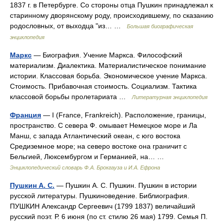
1837 г. в Петербурге. Со стороны отца Пушкин принадлежал к
старинному дворянскому роду, происходившему, по сказанию
родословных, от выходца "из… …
Большая биографическая
энциклопедия
Маркс
— Биография. Учение Маркса. Философский
материализм. Диалектика. Материалистическое понимание
истории. Классовая борьба. Экономическое учение Маркса.
Стоимость. Прибавочная стоимость. Социализм. Тактика
классовой борьбы пролетариата …
Литературная энциклопедия
Франция
— I (France, Frankreich). Расположение, границы,
пространство. С севера Ф. омывает Немецкое море и Ла
Манш, с запада Атлантический океан, с юго востока
Средиземное море; на северо востоке она граничит с
Бельгией, Люксембургом и Германией, на… …
Энциклопедический словарь Ф.А. Брокгауза и И.А. Ефрона
Пушкин А. С.
— Пушкин А. С. Пушкин. Пушкин в истории
русской литературы. Пушкиноведение. Библиография.
ПУШКИН Александр Сергеевич (1799 1837) величайший
русский поэт. Р. 6 июня (по ст. стилю 26 мая) 1799. Семья П.