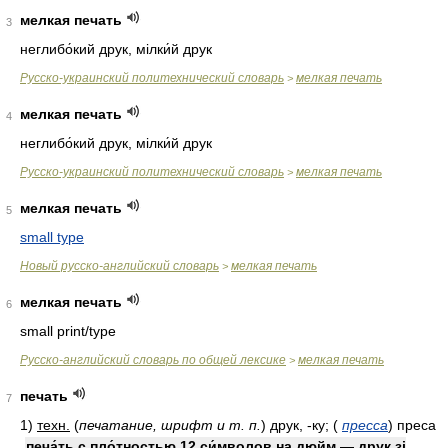
мелкая печать
3
неглибо́кий друк, мілки́й друк
Русско-украинский политехнический словарь
мелкая печать
>
мелкая печать
4
неглибо́кий друк, мілки́й друк
Русско-украинский политехнический словарь
мелкая печать
>
мелкая печать
5
small type
Новый русско-английский словарь
мелкая печать
>
мелкая печать
6
small print/type
Русско-английский словарь по общей лексике
мелкая печать
>
печать
7
1)
техн.
(
печатание, шрифт и т. п.
)
друк, -ку;
(
пресса
)
преса
печа́ть с пло́тностью 12 си́мволов на дюйм — друк зі