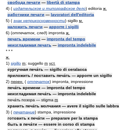
свобода печати
—
libertà di stampa
4)
(
издательское и типографское дело
)
editoria
ж.
работники печати
—
lavoratori dell'editoria
5)
(
знак неприкосновенности
)
sigillo
м.
наложить печати
—
apporre i sigilli
6)
(
отпечаток, след
)
impronta
ж.
печать времени
—
impronta del tempo
неизгладимая печать
—
impronta indelebile
* * *
ж.
1)
sigillo
m
; suggello
m
уст.
сургучная печа́ть — sigillo di ceralacca
приложить / поставить печа́ть — apporre un sigillo
2)
перен.
(
отпечаток
)
impronta, impressione
печа́ть времени — impronta del tempo
неизгладимая печа́ть — impronta indelebile
печа́ть позора — stigma
m
хранить печа́ть молчания — avere il sigillo sulle labbra
3)
(
печатание
)
stampa, impressione
готовить к печа́ти — preparare per la stampa
быть в печа́ти — essere in corso di stampa