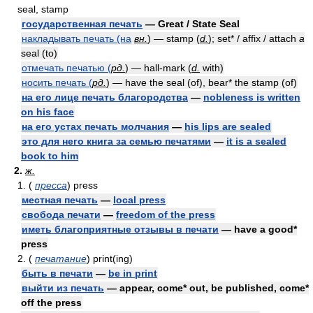
seal, stamp
государственная печать
— Great / State Seal
накладывать печать (на
вн.
) — stamp (
d.
); set* / affix / attach
a
seal (to)
отмечать печатью (
рд.
) — hall-mark (
d.
with)
носить печать (
рд.
) — have the seal (of), bear* the stamp (of)
на его лице печать благородства
—
nobleness is written
on his face
на его устах печать молчания
—
his lips are sealed
это для него книга за семью печатями
—
it is a sealed
book to him
2.
ж.
1. (
пресса
) press
местная печать
—
local press
свобода печати
—
freedom of the press
иметь благоприятные отзывы в печати
— have a good*
press
2. (
печатание
) print(ing)
быть в печати
—
be in print
выйти из печать
— appear, come* out, be published, come*
off the press