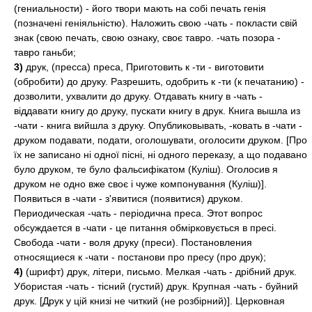
(гениальности) - його твори мають на собі печать генія
(позначені геніяльністю). Наложить свою -чать - покласти свій
знак (свою печать, свою ознаку, своє тавро. -чать позора -
тавро ганьби;
3)
друк, (пресса) преса, Приготовить к -ти - виготовити
(обробити) до друку. Разрешить, одобрить к -ти (к печатанию) -
дозволити, ухвалити до друку. Отдавать книгу в -чать -
віддавати книгу до друку, пускати книгу в друк. Книга вышла из
-чати - книга вийшла з друку. Опубликовывать, -ковать в -чати -
друком подавати, подати, оголошувати, оголосити друком. [Про
їх не записано ні одної пісні, ні одного переказу, а що подавано
було друком, те було фальсифікатом (Куліш). Оголосив я
друком не одно вже своє і чуже компонування (Куліш)].
Появиться в -чати - з'явитися (появитися) друком.
Периодическая -чать - періодична преса. Этот вопрос
обсуждается в -чати - це питання обмірковується в пресі.
Свобода -чати - воля друку (преси). Постановления
относящиеся к -чати - постанови про пресу (про друк);
4)
(шрифт) друк, літери, письмо. Мелкая -чать - дрібний друк.
Убористая -чать - тісний (густий) друк. Крупная -чать - буйний
друк. [Друк у цій книзі не читкий (не розбірний)]. Церковная