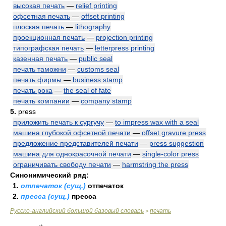
высокая печать
—
relief printing
офсетная печать
—
offset printing
плоская печать
—
lithography
проекционная печать
—
projection printing
типографская печать
—
letterpress printing
казенная печать
—
public seal
печать таможни
—
customs seal
печать фирмы
—
business stamp
печать рока
—
the seal of fate
печать компании
—
company stamp
5.
press
приложить печать к сургучу
—
to impress wax with a seal
машина глубокой офсетной печати
—
offset gravure press
предложение представителей печати
—
press suggestion
машина для однокрасочной печати
—
single-color press
ограничивать свободу печати
—
harmstring the press
Синонимический ряд:
1.
отпечаток (сущ.)
отпечаток
2.
пресса (сущ.)
пресса
Русско-английский большой базовый словарь
печать
>