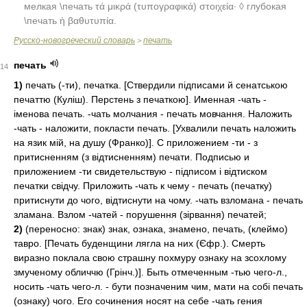
мелкая \печать τά μικρά (τυπογραφικά) στοιχεία· ◊ глубокая
\печать ἡ βαθυτυπία.
Русско-новогреческий словарь
печать
>
печать
14
1)
печать (-ти), печатка. [Ствердили підписами й сенатською
печаттю (Куліш). Перстень з печаткою]. Именная -чать -
іменова печать. -чать молчания - печать мовчання. Наложить
-чать - наложити, покласти печать. [Ухвалили печать наложить
на язик мій, на душу (Франко)]. С приложением -ти - з
притисненням (з відтисненням) печати. Подписью и
приложением -ти свидетельствую - підписом і відтиском
печатки свідчу. Приложить -чать к чему - печать (печатку)
притиснути до чого, відтиснути на чому. -чать взломана - печать
зламана. Взлом -чатей - порушення (зірвання) печатей;
2)
(переносно: знак) знак, ознака, знамено, печать, (клеймо)
тавро. [Печать буденщини лягла на них (Єфр.). Смерть
виразно поклала свою страшну похмуру ознаку на зсохлому
змученому обличчю (Грінч.)]. Быть отмеченным -тью чего-л.,
носить -чать чего-л. - бути позначеним чим, мати на собі печать
(ознаку) чого. Его сочинения носят на себе -чать гения