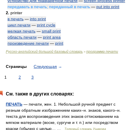
устройство для трафаретной печати
—
screen process printer
передавать в печать; переданный в печать
—
put into print
2.
printer
в печать
—
into print
цикл печати
—
print cycle
мелкая печать
—
small print
область печати
—
print area
произведение печати
—
print
Русско-английский большой базовый словарь
программа печати
>
Страницы
Следующая
→
1
2
3
См. также в других словарях:
ПЕЧАТЬ
— печати, жен. 1. Небольшой ручной предмет с
резным обратным изображением каких–н. знаков, какого–н.
текста для воспроизведения этих знаков оттискиванием на
мягком материале (воске, сургуче и т. п.) или посредством
краски (обычно с целью… …
Толковый словарь Ушакова