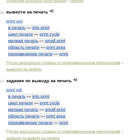
Universale dizionario russo-italiano
печать
>
вывести на печать
16
print out
в печать
—
into print
цикл печати
—
print cycle
мелкая печать
—
small print
область печати
—
print area
произведение печати
—
print
Русско-английский словарь по информационным технологиям
>
вывести на печать
задание по выводу на печать
17
print job
в печать
—
into print
цикл печати
—
print cycle
мелкая печать
—
small print
область печати
—
print area
произведение печати
—
print
Русско-английский словарь по информационным технологиям
>
задание по выводу на печать