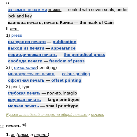
••
за семью печатями
книжн.
— sealed with seven seals, under
lock and key
каинова печать, печать Каина — the mark of Cain
II
жен.
1)
press
выпуск из печати
—
publication
выход из печати
—
appearance
периодическая печать
—
the periodical press
свобода печати
—
freedom of press
2)
(
печатание
)
print(ing)
многокрасочная печать
—
colour-printing
офсетная печать
—
offset printing
3)
print, type
глубокая печать
—
полигр.
intaglio
крупная печать
— large print/type
мелкая печать
— small print/type
Русско-английский словарь по общей лексике
печать
>
печать
12
1.
ж.
(
прям.
и
перен.
)