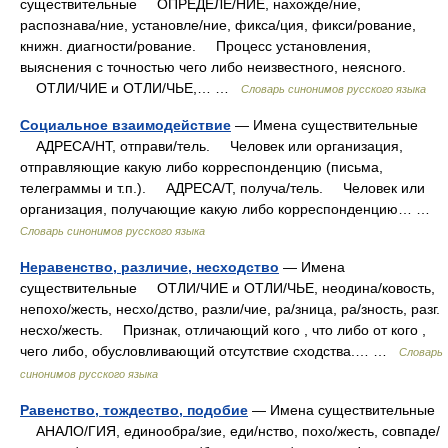
существительные ОПРЕДЕЛЕ/НИЕ, нахожде/ние,
распознава/ние, установле/ние, фикса/ция, фикси/рование,
книжн. диагности/рование. Процесс установления,
выяснения с точностью чего либо неизвестного, неясного.
ОТЛИ/ЧИЕ и ОТЛИ/ЧЬЕ,… …
Словарь синонимов русского языка
Социальное взаимодействие
— Имена существительные
АДРЕСА/НТ, отправи/тель. Человек или организация,
отправляющие какую либо корреспонденцию (письма,
телеграммы и т.п.). АДРЕСА/Т, получа/тель. Человек или
организация, получающие какую либо корреспонденцию… …
Словарь синонимов русского языка
Неравенство, различие, несходство
— Имена
существительные ОТЛИ/ЧИЕ и ОТЛИ/ЧЬЕ, неодина/ковость,
непохо/жесть, несхо/дство, разли/чие, ра/зница, ра/зность, разг.
несхо/жесть. Признак, отличающий кого , что либо от кого ,
чего либо, обусловливающий отсутствие сходства.… …
Словарь
синонимов русского языка
Равенство, тождество, подобие
— Имена существительные
АНАЛО/ГИЯ, единообра/зие, еди/нство, похо/жесть, совпаде/