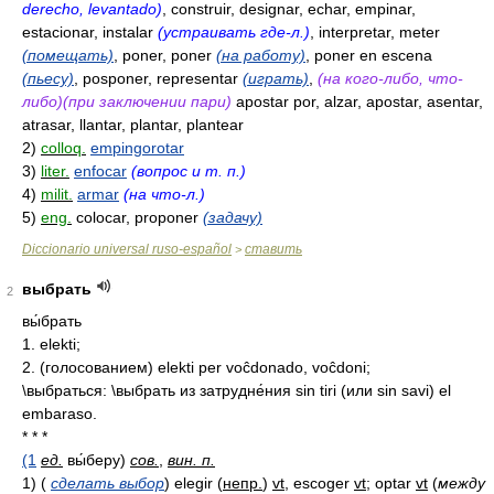
derecho, levantado)
, construir, designar, echar, empinar,
estacionar, instalar
(устраивать где-л.)
, interpretar, meter
(помещать)
, poner, poner
(на работу)
, poner en escena
(пьесу)
, posponer, representar
(играть)
,
(на кого-либо, что-
либо)(при заключении пари)
apostar por, alzar, apostar, asentar,
atrasar, llantar, plantar, plantear
2)
colloq.
empingorotar
3)
liter.
enfocar
(вопрос и т. п.)
4)
milit.
armar
(на что-л.)
5)
eng.
colocar, proponer
(задачу)
Diccionario universal ruso-español
ставить
>
выбрать
2
вы́брать
1. elekti;
2. (голосованием) elekti per voĉdonado, voĉdoni;
\выбраться: \выбрать из затрудне́ния sin tiri (или sin savi) el
embaraso.
* * *
(1
ед.
вы́беру)
сов.
,
вин. п.
1)
(
сделать выбор
)
elegir
(
непр.
)
vt
, escoger
vt
; optar
vt
(
между