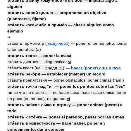
ста́вить в вину́ кому́-либо что́-либо — imputar algo a
alguien
ста́вить свое́й це́лью — proponerse un objetivo
(plantearse, fijarse)
ста́вить кого́-либо в приме́р — citar a alguien como
ejemplo
••
ста́вить термо́метр (
кому-либо
) — poner el termómetro, tomar
la temperatura (a)
ста́вить те́сто — poner la masa
ста́вить диа́гноз — diagnosticar
vt
ста́вить крест (на +
предл. п.
)
—
hacer (poner) cruz y raya
ста́вить реко́рд — establecer (marcar) un record
ста́вить препя́тствия — poner obstáculos; poner chinas
(
fam.
)
ста́вить то́чки над "и" — poner los puntos sobre las "íes"
ни во что не ста́вить — no hacer caso, hacer caso omiso, tener
en poco (en menos); ningunear
vt
ста́вить вся́кое лы́ко в стро́ку — poner chinas (peros) a
todo
ста́вить к сте́нке — poner al paredón, pasar por las armas
ста́вить в изве́стность — hacer saber, poner en
conocimiento, dar a conocer