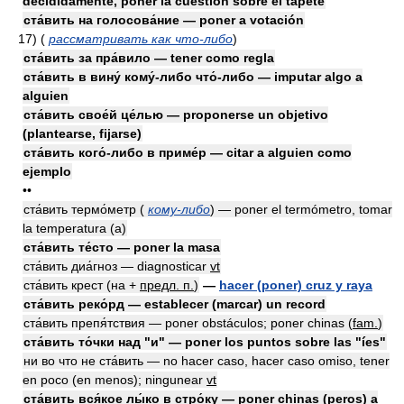
decididamente, poner la cuestión sobre el tapete
ста́вить на голосова́ние — poner a votación
17)
(
рассматривать как что-либо
)
ста́вить за пра́вило — tener como regla
ста́вить в вину́ кому́-либо что́-либо — imputar algo a
alguien
ста́вить свое́й це́лью — proponerse un objetivo
(plantearse, fijarse)
ста́вить кого́-либо в приме́р — citar a alguien como
ejemplo
••
ста́вить термо́метр (
кому-либо
) — poner el termómetro, tomar
la temperatura (a)
ста́вить те́сто — poner la masa
ста́вить диа́гноз — diagnosticar
vt
ста́вить крест (на +
предл. п.
)
—
hacer (poner) cruz y raya
ста́вить реко́рд — establecer (marcar) un record
ста́вить препя́тствия — poner obstáculos; poner chinas
(
fam.
)
ста́вить то́чки над "и" — poner los puntos sobre las "íes"
ни во что не ста́вить — no hacer caso, hacer caso omiso, tener
en poco (en menos); ningunear
vt
ста́вить вся́кое лы́ко в стро́ку — poner chinas (peros) a