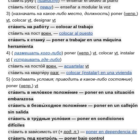
ста́вить ру́ку (
пианисту
) — enseñar el dedeo al piano
ста́вить го́лос (
певцу
) — enseñar a modular la voz
3)
(
назначать на какое-либо место, должность
)
poner
(
непр.
)
vt
, colocar
vt
, designar
vt
ста́вить на рабо́ту — colocar al trabajo
ста́вить на пост
воен.
—
colocar al puesto
ста́вить к станку́ — poner a trabajar en una máquina
herramienta
4)
(
размещать кого-либо
)
poner
(
непр.
)
vt
, colocar
vt
, instalar
vt
(
устраивать где-либо
)
ста́вить на посто́й
воен.
—
acuartelar
vt
ста́вить на кварти́ру
разг.
—
colocar (instalar) en una vivienda
5)
(
создавать условия; приводить в какое-либо состояние
)
poner
(
непр.
)
vt
ста́вить в нело́вкое положе́ние — poner en una situación
embarazosa
ста́вить в безвы́ходное положе́ние — poner en un callejón
sin salida
ста́вить в тру́дные усло́вия — poner en condiciones
difíciles
ста́вить в зави́симоть от
(
+
род. п.
)
—
poner en dependencia de
ста́вить под контро́ль — poner bajo control