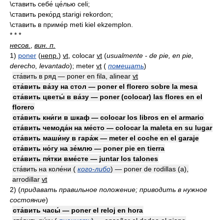
\ставить себе́ це́лью celi;
\ставить реко́рд starigi rekordon;
\ставить в приме́р meti kiel ekzemplon.
* * *
несов.
,
вин. п.
1)
poner
(
непр.
)
vt
, colocar
vt
(
usualmente - de pie, en pie,
derecho, levantado
)
; meter
vt
(
помещать
)
ста́вить в ряд — poner en fila, alinear
vt
ста́вить ва́зу на стол — poner el florero sobre la mesa
ста́вить цветы́ в ва́зу — poner (colocar) las flores en el
florero
ста́вить кни́ги в шкаф — colocar los libros en el armario
ста́вить чемода́н на ме́сто — colocar la maleta en su lugar
ста́вить маши́ну в гара́ж — meter el coche en el garaje
ста́вить но́гу на зе́млю — poner pie en tierra
ста́вить пя́тки вме́сте — juntar los talones
ста́вить на коле́ни (
кого-либо
) — poner de rodillas (a),
arrodillar
vt
2)
(
придавать правильное положение; приводить в нужное
состояние
)
ста́вить часы́ — poner el reloj en hora