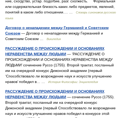
ние, схо/дство, устар. подо/бие, разг. схо/жесть. Формальная
или содержательная близость каких либо предметов, явлений,
понятий в каком либо отношении.… …
Словарь синонимов русского
языка
Договор о ненападении между Германией и Советским
Союзом
— Договор о ненападении между Германией и
Советским Союзом …
Википедия
РАССУЖДЕНИЕ О ПРОИСХОЖДЕНИИ И ОСНОВАНИЯХ
НЕРАВЕНСТВА МЕЖДУ ЛЮДЬМИ
— ’РАССУЖДЕНИЕ О
ПРОИСХОЖДЕНИИ И ОСНОВАНИЯХ НЕРАВЕНСТВА МЕЖДУ
ЛЮДЬМИ’ сочинение Руссо (1755). Второй трактат, посланный
им на очередной конкурс Дижонской академии (первый
‘Способствовало ли возрождение наук и искусств улучшению
нравов’ победил в… …
История Философии: Энциклопедия
РАССУЖДЕНИЕ О ПРОИСХОЖДЕНИИ И ОСНОВАНИЯХ
НЕРАВЕНСТВА МЕЖДУ ЛЮДЬМИ
— сочинение Руссо (1755).
Второй трактат, посланный им на очередной конкурс
Дижонской академии (первый Способствовало ли возрождение
наук и искусств улучшению нравов победил в конкурсе этой