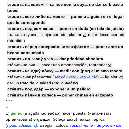
ста́вить на своём — salirse con la suya, no dar su brazo a
torcer
ста́вить кого́-либо на ме́сто — poner a alguien en el lugar
que le corresponde
ста́вить под сомне́ние — poner en duda (en tela de juicio)
ста́вить в тупи́к — dejar cortado, plantar
vt
; dejar desconcertado
(aturdido)
ста́вить пе́ред соверши́вшимся фа́ктом — poner ante un
hecho consumado
ста́вить во главу́ угла́ — dar prioridad absoluta
ста́вить на вид — hacer una amonestación, reprender
vt
ста́вить на одну́ до́ску — medir con (por) el mismo rasero
ста́вить знак ра́венства (
между кем - чем-либо
) — igualar
vt
;
dar un trato de igualdad
(
тк.
о людях
)
ста́вить под уда́р — exponer a un peligro
ста́вить па́лки в колёса — poner chinas en el zapato
* * *
v
1)
gener.
(â àçàðáñúõ èãðàõ) hacer puesta, (налаживать,
организовать) organizar, (ïðîèçâîäèáü) realizar, aplicar
(прикладывать)
, arreglar, colocar
(usualmente - de pie, en pie,