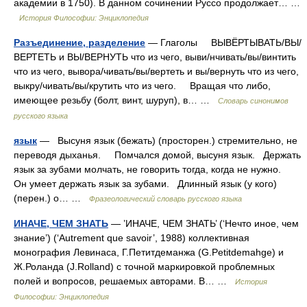
академии в 1750). В данном сочинении Руссо продолжает… …
История Философии: Энциклопедия
Разъединение, разделение
— Глаголы ВЫВЁРТЫВАТЬ/ВЫ/
ВЕРТЕТЬ и ВЫ/ВЕРНУТЬ что из чего, выви/нчивать/вы/винтить
что из чего, вывора/чивать/вы/вертеть и вы/вернуть что из чего,
выкру/чивать/вы/крутить что из чего. Вращая что либо,
имеющее резьбу (болт, винт, шуруп), в… …
Словарь синонимов
русского языка
язык
— Высуня язык (бежать) (просторен.) стремительно, не
переводя дыханья. Помчался домой, высуня язык. Держать
язык за зубами молчать, не говорить тогда, когда не нужно.
Он умеет держать язык за зубами. Длинный язык (у кого)
(перен.) о… …
Фразеологический словарь русского языка
ИНАЧЕ, ЧЕМ ЗНАТЬ
— ’ИНАЧЕ, ЧЕМ ЗНАТЬ’ (‘Нечто иное, чем
знание’) (‘Autrement que savoir’, 1988) коллективная
монография Левинаса, Г.Петитдеманжа (G.Petitdemahge) и
Ж.Роланда (J.Rolland) с точной маркировкой проблемных
полей и вопросов, решаемых авторами. В… …
История
Философии: Энциклопедия