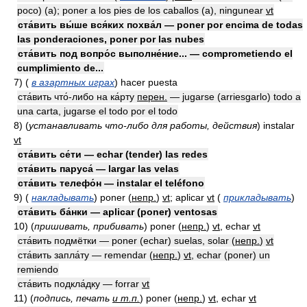
poco) (a); poner a los pies de los caballos (a), ningunear
vt
ста́вить вы́ше вся́ких похва́л — poner por encima de todas
las ponderaciones, poner por las nubes
ста́вить под вопро́с выполне́ние... — comprometiendo el
cumplimiento de...
7)
(
в азартных играх
)
hacer puesta
ста́вить что́-либо на ка́рту
перен.
— jugarse (arriesgarlo) todo a
una carta, jugarse el todo por el todo
8)
(
устанавливать что-либо для работы, действия
)
instalar
vt
ста́вить се́ти — echar (tender) las redes
ста́вить паруса́ — largar las velas
ста́вить телефо́н — instalar el teléfono
9)
(
накладывать
)
poner
(
непр.
)
vt
; aplicar
vt
(
прикладывать
)
ста́вить ба́нки — aplicar (poner) ventosas
10)
(
пришивать, прибивать
)
poner
(
непр.
)
vt
, echar
vt
ста́вить подмётки — poner (echar) suelas, solar
(
непр.
)
vt
ста́вить запла́ту — remendar
(
непр.
)
vt
, echar (poner) un
remiendo
ста́вить подкла́дку — forrar
vt
11)
(
подпись, печать
и т.п.
)
poner
(
непр.
)
vt
, echar
vt