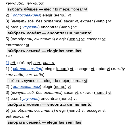
кем-либо, чем-либо
)
вы́брать лу́чшее — elegir lo mejor, florear
vt
2)
(
голосованием
)
elegir
(
непр.
)
vt
3)
(
вынуть всё, без остатка
)
sacar
vt
, extraer
(
непр.
)
vt
4)
разг.
(
улучить
)
encontrar
(
непр.
)
vt
вы́брать моме́нт — encontrar un momento
5)
(
отобрать, очистить
)
elegir
(
непр.
)
vt
, escoger
vt
,
entresacar
vt
вы́брать семена́ — elegir las semillas
* * *
(1
ед.
вы́беру)
сов.
,
вин. п.
1)
(
сделать выбор
)
elegir
(
непр.
)
vt
, escoger
vt
; optar
vt
(
между
кем-либо, чем-либо
)
вы́брать лу́чшее — elegir lo mejor, florear
vt
2)
(
голосованием
)
elegir
(
непр.
)
vt
3)
(
вынуть всё, без остатка
)
sacar
vt
, extraer
(
непр.
)
vt
4)
разг.
(
улучить
)
encontrar
(
непр.
)
vt
вы́брать моме́нт — encontrar un momento
5)
(
отобрать, очистить
)
elegir
(
непр.
)
vt
, escoger
vt
,
entresacar
vt
вы́брать семена́ — elegir las semillas