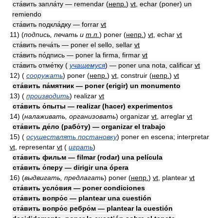
ста́вить запла́ту — remendar
(
непр.
)
vt
, echar (poner) un
remiendo
ста́вить подкла́дку — forrar
vt
11)
(
подпись, печать и
т.п.
)
poner
(
непр.
)
vt
, echar
vt
ста́вить печа́ть — poner el sello, sellar
vt
ста́вить по́дпись — poner la firma, firmar
vt
ста́вить отме́тку (
учащемуся
) — poner una nota, calificar
vt
12)
(
сооружать
)
poner
(
непр.
)
vt
, construir
(
непр.
)
vt
ста́вить па́мятник — poner (erigir) un monumento
13)
(
производить
)
realizar
vt
ста́вить о́пыты — realizar (hacer) experimentos
14)
(
налаживать, организовать
)
organizar
vt
, arreglar
vt
ста́вить де́ло (рабо́ту) — organizar el trabajo
15)
(
осуществлять постановку
)
poner en escena; interpretar
vt
, representar
vt
(
играть
)
ста́вить фильм — filmar (rodar) una película
ста́вить о́перу — dirigir una ópera
16)
(
выдвигать, предлагать
)
poner
(
непр.
)
vt
, plantear
vt
ста́вить усло́вия — poner condiciones
ста́вить вопро́с — plantear una cuestión
ста́вить вопро́с ребро́м — plantear la cuestión