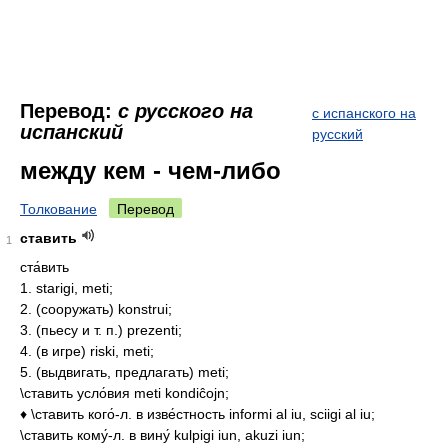
Перевод:
с русского на
с испанского на
испанский
русский
между кем - чем-либо
Толкование
Перевод
ставить
1
ста́вить
1. starigi, meti;
2. (сооружать) konstrui;
3. (пьесу и т. п.) prezenti;
4. (в игре) riski, meti;
5. (выдвигать, предлагать) meti;
\ставить усло́вия meti kondiĉojn;
♦ \ставить кого́-л. в изве́стность informi al iu, sciigi al iu;
\ставить кому́-л. в вину́ kulpigi iun, akuzi iun;