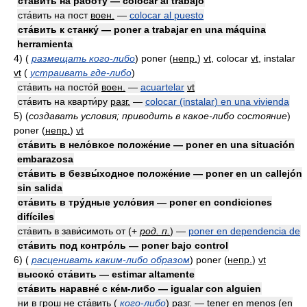
ста́вить на рабо́ту — colocar al trabajo
ста́вить на пост
воен.
—
colocar al puesto
ста́вить к станку́ — poner a trabajar en una máquina
herramienta
4)
(
размещать кого-либо
)
poner
(
непр.
)
vt
, colocar
vt
, instalar
vt
(
устраивать где-либо
)
ста́вить на посто́й
воен.
—
acuartelar
vt
ста́вить на кварти́ру
разг.
—
colocar (instalar) en una vivienda
5)
(
создавать условия; приводить в какое-либо состояние
)
poner
(
непр.
)
vt
ста́вить в нело́вкое положе́ние — poner en una situación
embarazosa
ста́вить в безвы́ходное положе́ние — poner en un callejón
sin salida
ста́вить в тру́дные усло́вия — poner en condiciones
difíciles
ста́вить в зави́симоть от
(
+
род. п.
)
—
poner en dependencia de
ста́вить под контро́ль — poner bajo control
6)
(
расценивать каким-либо образом
)
poner
(
непр.
)
vt
высоко́ ста́вить — estimar altamente
ста́вить наравне́ с ке́м-либо — igualar con alguien
ни в грош не ста́вить (
кого-либо
)
разг.
— tener en menos (en