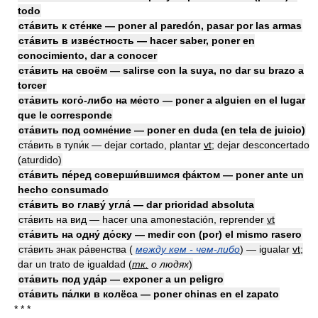
todo
ста́вить к сте́нке — poner al paredón, pasar por las armas
ста́вить в изве́стность — hacer saber, poner en
conocimiento, dar a conocer
ста́вить на своём — salirse con la suya, no dar su brazo a
torcer
ста́вить кого́-либо на ме́сто — poner a alguien en el lugar
que le corresponde
ста́вить под сомне́ние — poner en duda (en tela de juicio)
ста́вить в тупи́к — dejar cortado, plantar
vt
; dejar desconcertado
(aturdido)
ста́вить пе́ред соверши́вшимся фа́ктом — poner ante un
hecho consumado
ста́вить во главу́ угла́ — dar prioridad absoluta
ста́вить на вид — hacer una amonestación, reprender
vt
ста́вить на одну́ до́ску — medir con (por) el mismo rasero
ста́вить знак ра́венства (
между кем - чем-либо
) — igualar
vt
;
dar un trato de igualdad
(
тк.
о людях
)
ста́вить под уда́р — exponer a un peligro
ста́вить па́лки в колёса — poner chinas en el zapato
* * *