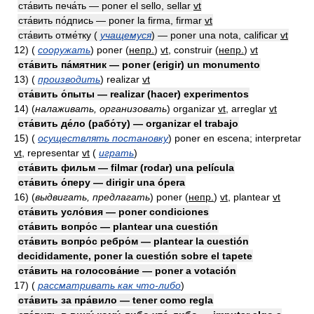
ста́вить печа́ть — poner el sello, sellar
vt
ста́вить по́дпись — poner la firma, firmar
vt
ста́вить отме́тку (
учащемуся
) — poner una nota, calificar
vt
12)
(
сооружать
)
poner
(
непр.
)
vt
, construir
(
непр.
)
vt
ста́вить па́мятник — poner (erigir) un monumento
13)
(
производить
)
realizar
vt
ста́вить о́пыты — realizar (hacer) experimentos
14)
(
налаживать, организовать
)
organizar
vt
, arreglar
vt
ста́вить де́ло (рабо́ту) — organizar el trabajo
15)
(
осуществлять постановку
)
poner en escena; interpretar
vt
, representar
vt
(
играть
)
ста́вить фильм — filmar (rodar) una película
ста́вить о́перу — dirigir una ópera
16)
(
выдвигать, предлагать
)
poner
(
непр.
)
vt
, plantear
vt
ста́вить усло́вия — poner condiciones
ста́вить вопро́с — plantear una cuestión
ста́вить вопро́с ребро́м — plantear la cuestión
decididamente, poner la cuestión sobre el tapete
ста́вить на голосова́ние — poner a votación
17)
(
рассматривать как что-либо
)
ста́вить за пра́вило — tener como regla