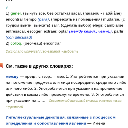
* * *
v
1)
gener.
(вынуть всё, без остатка) sacar, (ñàìáèñü - î âðåìåñè)
encontrar tiempo
(para)
, (переехать из помещения) mudarse, (с
трудом выйти, выехать) salir, (сделать выбор) elegir, cambiarse,
entresacar, escoger, extraer, optar
(между кем-л., чем-л.)
, partir
(con dificultad)
2)
colloq.
(óëó÷èáü) encontrar
Diccionario universal ruso-español
выбрать
>
См. также в других словарях:
между
— предл. с твор.; = меж 1. Употребляется при указании
на положение предмета или лица посередине, среди кого либо
или чего либо. 2. Употребляется при указании на проявление
действия в каком либо промежутке времени. 3. Употребляется
при указании на… …
Современный толковый словарь русского языка
Ефремовой
Интеллектуальные действия, связанные с процессом
определения и сопоставления явлений
— Имена