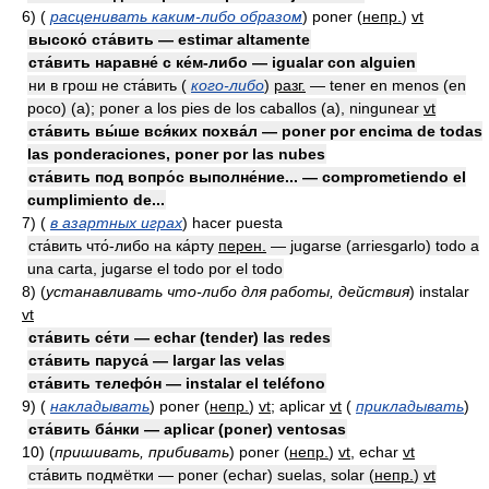
6)
(
расценивать каким-либо образом
)
poner
(
непр.
)
vt
высоко́ ста́вить — estimar altamente
ста́вить наравне́ с ке́м-либо — igualar con alguien
ни в грош не ста́вить (
кого-либо
)
разг.
— tener en menos (en
poco) (a); poner a los pies de los caballos (a), ningunear
vt
ста́вить вы́ше вся́ких похва́л — poner por encima de todas
las ponderaciones, poner por las nubes
ста́вить под вопро́с выполне́ние... — comprometiendo el
cumplimiento de...
7)
(
в азартных играх
)
hacer puesta
ста́вить что́-либо на ка́рту
перен.
— jugarse (arriesgarlo) todo a
una carta, jugarse el todo por el todo
8)
(
устанавливать что-либо для работы, действия
)
instalar
vt
ста́вить се́ти — echar (tender) las redes
ста́вить паруса́ — largar las velas
ста́вить телефо́н — instalar el teléfono
9)
(
накладывать
)
poner
(
непр.
)
vt
; aplicar
vt
(
прикладывать
)
ста́вить ба́нки — aplicar (poner) ventosas
10)
(
пришивать, прибивать
)
poner
(
непр.
)
vt
, echar
vt
ста́вить подмётки — poner (echar) suelas, solar
(
непр.
)
vt