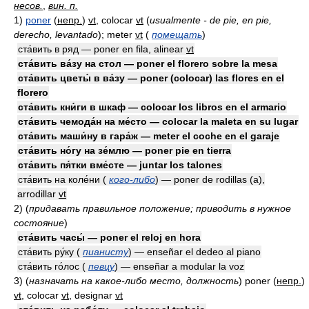
несов.
,
вин. п.
1)
poner
(
непр.
)
vt
, colocar
vt
(
usualmente - de pie, en pie,
derecho, levantado
)
; meter
vt
(
помещать
)
ста́вить в ряд — poner en fila, alinear
vt
ста́вить ва́зу на стол — poner el florero sobre la mesa
ста́вить цветы́ в ва́зу — poner (colocar) las flores en el
florero
ста́вить кни́ги в шкаф — colocar los libros en el armario
ста́вить чемода́н на ме́сто — colocar la maleta en su lugar
ста́вить маши́ну в гара́ж — meter el coche en el garaje
ста́вить но́гу на зе́млю — poner pie en tierra
ста́вить пя́тки вме́сте — juntar los talones
ста́вить на коле́ни (
кого-либо
) — poner de rodillas (a),
arrodillar
vt
2)
(
придавать правильное положение; приводить в нужное
состояние
)
ста́вить часы́ — poner el reloj en hora
ста́вить ру́ку (
пианисту
) — enseñar el dedeo al piano
ста́вить го́лос (
певцу
) — enseñar a modular la voz
3)
(
назначать на какое-либо место, должность
)
poner
(
непр.
)
vt
, colocar
vt
, designar
vt